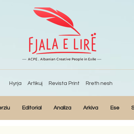
Hyrja
Artikuj
Revista Print
Rreth nesh
erziu
Editorial
Analiza
Arkiva
Ese
S
Reportazh
Studime
Intervista
Kulturë