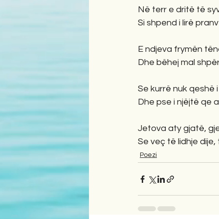
Në terr e dritë të sy
Si shpend i lirë pranv
E ndjeva frymën tënd
Dhe bëhej mal shpër
Se kurrë nuk qeshë i
Dhe pse i njëjtë qe a
Jetova aty gjatë, gjer
Se veç të lidhje dije, 
Poezi