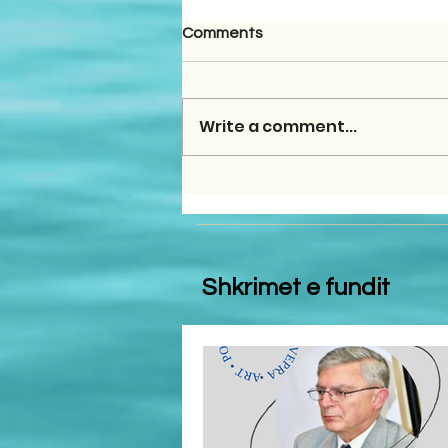
Comments
Write a comment...
Shkrimet e fundit