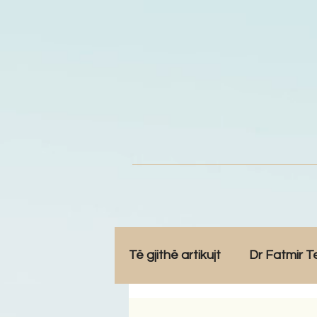
Të gjithë artikujt
Dr Fatmir T
Opinione
Komunitet