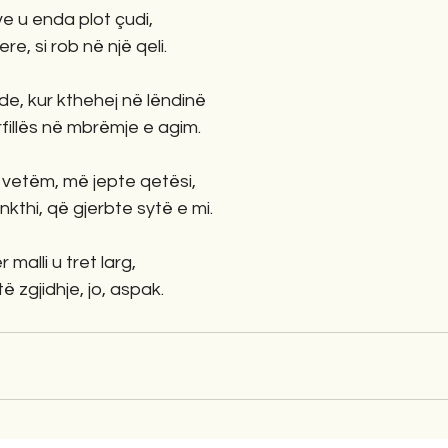
ve u enda plot çudi,
ere, si rob në një qeli.
e, kur kthehej në lëndinë
fillës në mbrëmje e agim.
 vetëm, më jepte qetësi,
nkthi, që gjerbte sytë e mi.
 malli u tret larg,
të zgjidhje, jo, aspak.