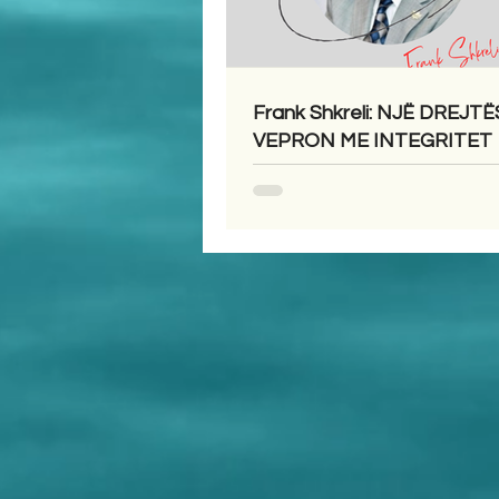
Frank Shkreli: NJË DREJTË
VEPRON ME INTEGRITET