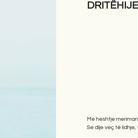
DRITËHIJ
Antologji
Poezi
Tre
Me heshtje merimang
Se dije veç të lidhje, 