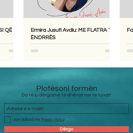
SI QË
Ermira Jusufi Avdiu: ME FLATRA TË
Fa
ËNDRRËS
Plotësoni formën
Do të ju dërgojmë të dhënat më te fundit.
Jam dakord me
Privacy Policy
Dërgo