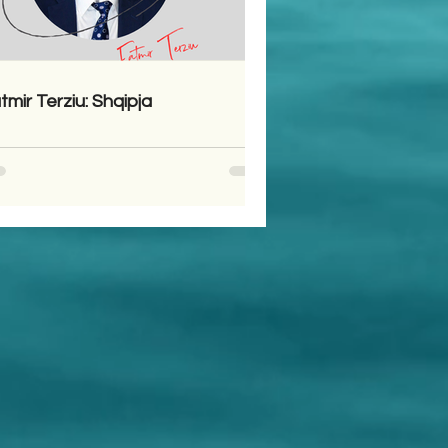
tmir Terziu: Shqipja