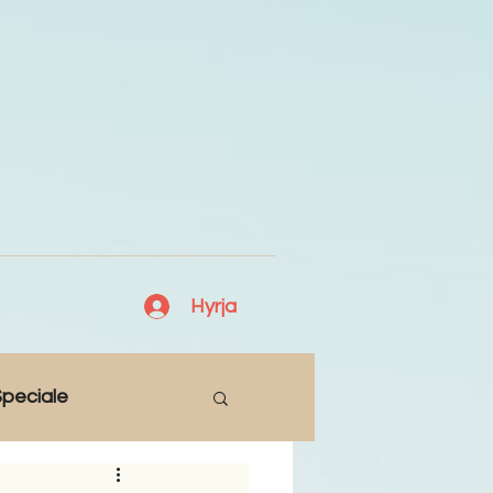
Hyrja
peciale
Lajme