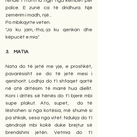
rëndë. I ftohti iu ngjit nga këmbët për 
palce. E zunë ca të dridhura. Një 
zemërim i madh, një... 
Po mbikqyrte veten.
"Ja ku jam,-tha,-ja ku qenkan dhe 
këpucët e mia."
3.     MATIA
Nata do të jetë me yje, e proshkët, 
pavarësisht se do të jetë mesi i 
qershorit. Lodhja do t'i shfaqet qartë 
në atë dritësim të marrë hua diellit. 
Koni i dritës së hënës do t'i bjerë mbi 
supe plakut. Ato, supet,  do të 
lëshohen si nga kotësia, më shumë si 
pa shkak, sesa nga vitet. Ndukja do t'i 
qëndrojë mbi kokë duke brejtur së 
brendshmi jetën. Vetmia do t'i 