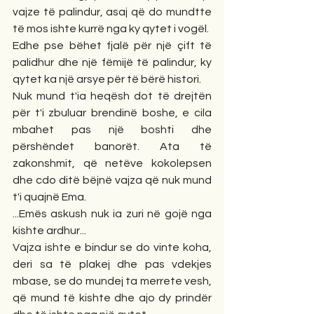
vajze të palindur, asaj që do mundtte 
të mos ishte kurrë nga ky qytet i vogël. 
Edhe pse bëhet fjalë për një çift të 
palidhur dhe një fëmijë të palindur, ky 
qytet ka një arsye për të bërë histori. 
Nuk mund t'ia heqësh dot të drejtën 
për t'i zbuluar brendinë boshe, e cila 
mbahet pas një boshti dhe 
përshëndet banorët. Ata të 
zakonshmit, që netëve kokolepsen 
dhe cdo ditë bëjnë vajza që nuk mund 
t'i quajnë Ema. 
...Emës askush nuk ia zuri në gojë nga 
kishte ardhur... 
Vajza ishte e bindur se do vinte koha, 
deri sa të plakej dhe pas vdekjes 
mbase, se do mundej ta merrete vesh, 
që mund të kishte dhe ajo dy prindër  