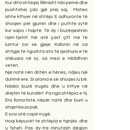
Kur dita shfaqej fillimisht mbi pemë dhe 
pushtohej çdo gjë prej saj,  Mateo 
ishte kthyer në shtëpi. E adhuronte të 
shoqen për gjumin dhe i puthte sytë 
kur sapo i hapte. Të dy i buzëqeshnin 
njëri-tjetrit. Në atë çast çift më të 
lumtur zor se gjeje. Kalonin në ca 
shtigje të ngushta ato të qeshura e të 
shikuara në sy, sa mezi e mblidhnin 
veten. 
Një natë nën dritën e hënës, ndjeu një 
duhmë ere. Si aroma e së shoqes iu bë. 
Ndaloi buzë rrugës dhe u kthye në 
drejtim të kundërt. Pa nga shtëpia e tij. 
Era llomotiste nëpër natë dhe burri u 
shqetësua pak. 
E sosi atë copë rrugë. 
Hoqi këpucët te shtëpia e fqinjës  dhe 
u fsheh. Pas dy-tre minutash dëgjon 