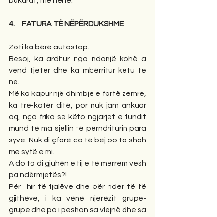
bukurat, me hënë.
4.     FATURA TË NËPËRDUKSHME
Zoti ka bërë autostop. 
Besoj, ka ardhur nga ndonjë kohë a 
vend tjetër dhe ka mbërritur këtu te 
ne. 
Më ka kapur një dhimbje e fortë zemre, 
ka tre-katër ditë, por nuk jam ankuar 
aq, nga frika se këto ngjarjet e fundit 
mund të ma sjellin të përndriturin para 
syve. Nuk di çfarë do të bëj po ta shoh 
me sytë e mi. 
A do ta di gjuhën e tij e të merrem vesh 
pa ndërmjetës?!
Për  hir të fjalëve dhe për nder të të 
gjithëve, i ka vënë njerëzit grupe-
grupe dhe po i peshon sa vlejnë dhe sa 