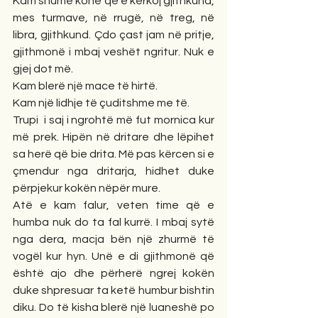
Kam shumë kohë që e kërkoj gjithkund, 
mes turmave, në rrugë, në treg, në 
libra, gjithkund. Çdo çast jam në pritje, 
gjithmonë i mbaj veshët ngritur. Nuk e 
gjej dot më. 
Kam blerë një mace të hirtë. 
Kam një lidhje të çuditshme me të. 
Trupi  i saj i ngrohtë më fut mornica kur 
më prek. Hipën në dritare dhe lëpihet 
sa herë që bie drita. Më pas kërcen si e 
çmendur nga dritarja, hidhet duke 
përpjekur kokën nëpër mure. 
Atë e kam falur, veten time që e 
humba nuk do ta fal kurrë. I mbaj sytë 
nga dera, macja bën një zhurmë të 
vogël kur hyn. Unë e di gjithmonë që 
është ajo dhe përherë ngrej kokën 
duke shpresuar ta ketë humbur bishtin 
diku. Do të kisha blerë një luaneshë po 