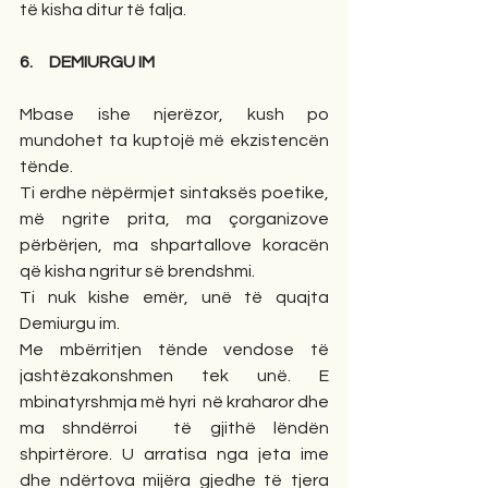
të kisha ditur të falja.
6.     DEMIURGU IM
Mbase ishe njerëzor, kush po 
mundohet ta kuptojë më ekzistencën 
tënde. 
Ti erdhe nëpërmjet sintaksës poetike, 
më ngrite prita, ma çorganizove 
përbërjen, ma shpartallove koracën 
që kisha ngritur së brendshmi. 
Ti nuk kishe emër, unë të quajta 
Demiurgu im. 
Me mbërritjen tënde vendose të 
jashtëzakonshmen tek unë. E 
mbinatyrshmja më hyri  në kraharor dhe 
ma shndërroi  të gjithë lëndën 
shpirtërore. U arratisa nga jeta ime 
dhe ndërtova mijëra gjedhe të tjera 