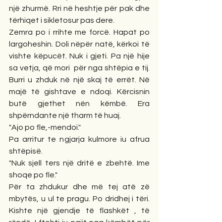
një zhurmë. Rri në heshtje për pak dhe 
tërhiqet i sikletosur pas dere. 
Zemra po i rrihte me forcë. Hapat po 
largoheshin. Doli nëpër natë, kërkoi të 
vishte këpucët. Nuk i gjeti. Pa një hije  
sa vetja, që mori  për nga shtëpia e tij. 
Burri u zhduk në një skaj të errët. Në 
majë të gishtave e ndoqi. Kërcisnin 
butë gjethet nën këmbë. Era 
shpërndante një tharm të huaj. 
"Ajo po fle,-mendoi."
Pa arritur te ngjarja kulmore iu afrua 
shtëpisë. 
"Nuk sjell ters një dritë e zbehtë. Ime 
shoqe po fle." 
Për ta zhdukur dhe më tej atë zë 
mbytës, u ul te pragu. Po dridhej i tëri. 
Kishte një gjendje të flashkët , të 