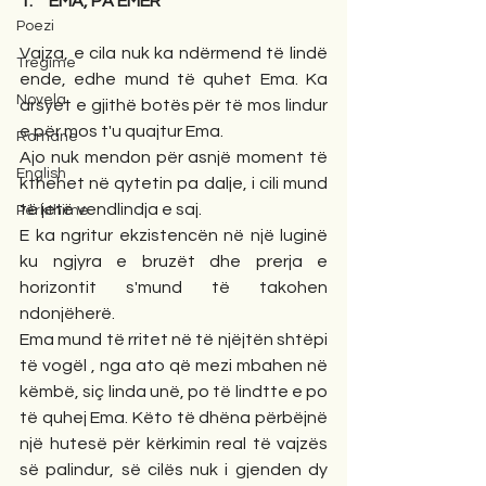
1.     EMA, PA EMËR
Poezi
Vajza, e cila nuk ka ndërmend të lindë 
Tregime
ende, edhe mund të quhet Ema. Ka 
Novela
arsyet e gjithë botës për të mos lindur 
e për mos t'u quajtur Ema. 
Romane
Ajo nuk mendon për asnjë moment të 
English
kthehet në qytetin pa dalje, i cili mund 
të jetë vendlindja e saj. 
Përkthime
E ka ngritur ekzistencën në një luginë 
ku ngjyra e bruzët dhe prerja e 
horizontit s'mund të takohen 
ndonjëherë. 
Ema mund të rritet në të njëjtën shtëpi 
të vogël , nga ato që mezi mbahen në 
këmbë, siç linda unë, po të lindtte e po 
të quhej Ema. Këto të dhëna përbëjnë 
një hutesë për kërkimin real të vajzës 
së palindur, së cilës nuk i gjenden dy 