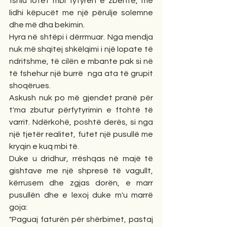
fshiu lotët mbi fytyrën e zbehtë, më 
lidhi këpucët me një përulje solemne 
dhe më dha bekimin. 
Hyra në shtëpi i dërrmuar. Nga mendja 
nuk më shqitej shkëlqimi i një lopate të 
ndritshme, të cilën e mbante pak si në 
të fshehur një burrë  nga ata të grupit 
shoqërues. 
Askush nuk po më gjendet pranë për 
t'ma zbutur përfytyrimin e ftohtë të 
varrit. Ndërkohë, poshtë derës, si nga 
një tjetër realitet, futet një pusullë me 
kryqin e kuq mbi të. 
Duke u dridhur, rrëshqas në majë të 
gishtave me një shpresë të vagullt, 
kërrusem dhe zgjas dorën, e marr 
pusullën dhe e lexoj duke m'u marrë 
goja:
"Paguaj faturën për shërbimet, pastaj 