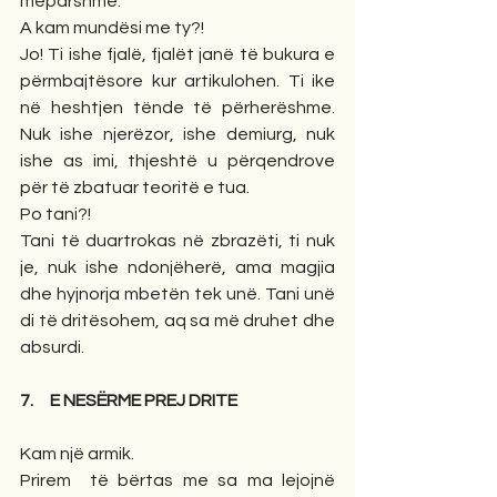
mëparshme. 
A kam mundësi me ty?!
Jo! Ti ishe fjalë, fjalët janë të bukura e 
përmbajtësore kur artikulohen. Ti ike 
në heshtjen tënde të përherëshme. 
Nuk ishe njerëzor, ishe demiurg, nuk 
ishe as imi, thjeshtë u përqendrove  
për të zbatuar teoritë e tua. 
Po tani?! 
Tani të duartrokas në zbrazëti, ti nuk 
je, nuk ishe ndonjëherë, ama magjia 
dhe hyjnorja mbetën tek unë. Tani unë 
di të dritësohem, aq sa më druhet dhe 
absurdi.
7.     E NESËRME PREJ DRITE
Kam një armik. 
Prirem  të bërtas me sa ma lejojnë 