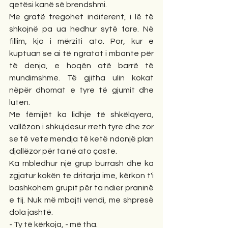
qetësi kanë së brendshmi. 
Me gratë tregohet indiferent, i lë të 
shkojnë pa ua hedhur sytë fare. Në 
fillim, kjo i mërziti ato. Por, kur e 
kuptuan se ai të ngratat i mbante për 
të denja, e hoqën atë barrë të 
mundimshme. Të gjitha ulin kokat 
nëpër dhomat e tyre të gjumit dhe 
luten. 
Me fëmijët ka lidhje të shkëlqyera, 
vallëzon i shkujdesur rreth tyre dhe zor 
se të vete mendja të ketë ndonjë plan 
djallëzor për ta në ato çaste.
Ka mbledhur një grup burrash dhe ka 
zgjatur kokën te dritarja ime, kërkon t'i 
bashkohem grupit për ta ndier praninë 
e tij. Nuk më mbajti vendi, me shpresë 
dola jashtë. 
- Ty të kërkoja, - më tha. 