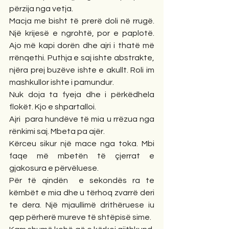
përzija nga vetja. 
Macja me bisht të prerë doli në rrugë. 
Një krijesë e ngrohtë, por e paplotë. 
Ajo më kapi dorën dhe ajri i thatë më 
rrënqethi. Puthja e saj ishte abstrakte, 
njëra prej buzëve ishte e akullt. Roli im 
mashkullor ishte i pamundur. 
Nuk doja ta fyeja dhe i përkëdhela 
flokët. Kjo e shpartalloi. 
Ajri  para hundëve të mia u rrëzua nga 
rënkimi saj. Mbeta pa ajër. 
Kërceu sikur një mace nga toka. Mbi 
faqe më mbetën të çjerrat e 
gjakosura e përvëluese. 
Për të qindën  e sekondës ra te 
këmbët e mia dhe u tërhoq zvarrë deri 
te dera. Një mjaullimë drithëruese iu 
qep përherë mureve të shtëpisë sime. 