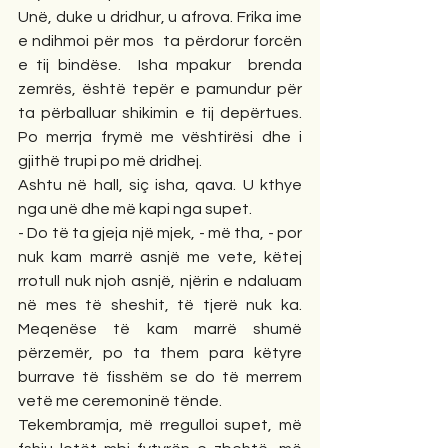
Unë, duke u dridhur, u afrova. Frika ime 
e ndihmoi për mos  ta përdorur forcën 
e tij bindëse.  Isha mpakur  brenda 
zemrës, është tepër e pamundur për  
ta përballuar shikimin e tij depërtues. 
Po merrja frymë me vështirësi dhe i 
gjithë trupi po më dridhej. 
Ashtu në hall, siç isha, qava. U kthye 
nga unë dhe më kapi nga supet.
- Do të ta gjeja një mjek, - më tha, - por 
nuk kam marrë asnjë me vete, këtej 
rrotull nuk njoh asnjë, njërin e ndaluam 
në mes të sheshit, të tjerë nuk ka. 
Meqenëse të kam marrë shumë 
përzemër, po ta them para këtyre 
burrave të fisshëm se do të merrem 
vetë me ceremoninë tënde.  
Tekembramja, më rregulloi supet, më 