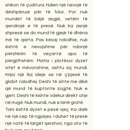
shikon të çuditura. Ndien një nevojë të 
dëshpëruar për të folur. Por nuk 
mundet të bëjë asgjë, vetëm të 
qendrojë e të presë. Nuk ka asnjë 
shpresë se do mund të gjejë të dhëna 
më të qarta. Pas kësaj ndodhie, nuk 
është e nevojshme për ndonjë 
përshkrim të veçantë apo të 
përgjithshëm. Matia i plotësoi dyzet 
vitet e mëvonshme, ashtu siç mundi. 
Krijoi një lloj ideje se në ç'pjesë të 
globit ndodhej. Deshi të ishte me dikë 
që mund të kuptonte zogjtë. Nuk e 
gjeti. Deshi të kishte vdekur direkt atje 
në rrugë. Nuk mundi, nuk e lanë gratë. 
Tani është dyzet e pesë vjeç. Ka dalë 
në një cep të ngjarjes. I duhet të presë 
një natë të largët qershori, nga ato të 