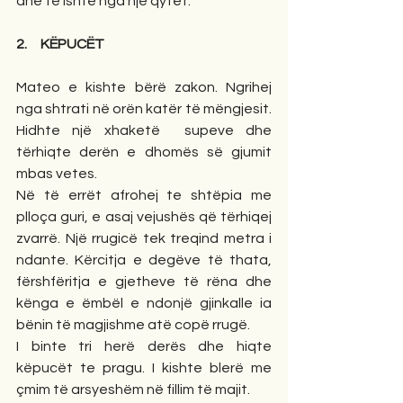
dhe të ishte nga një qytet.
2.     KËPUCËT
Mateo e kishte bërë zakon. Ngrihej 
nga shtrati në orën katër të mëngjesit. 
Hidhte një xhaketë  supeve dhe 
tërhiqte derën e dhomës së gjumit 
mbas vetes. 
Në të errët afrohej te shtëpia me 
plloça guri, e asaj vejushës që tërhiqej 
zvarrë. Një rrugicë tek treqind metra i 
ndante. Kërcitja e degëve të thata, 
fërshfëritja e gjetheve të rëna dhe 
kënga e ëmbël e ndonjë gjinkalle ia 
bënin të magjishme atë copë rrugë. 
I binte tri herë derës dhe hiqte 
këpucët te pragu. I kishte blerë me 
çmim të arsyeshëm në fillim të majit.