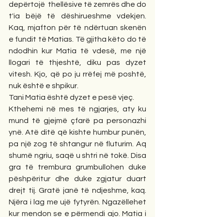
depërtojë  thellësive të zemrës dhe do 
t'ia bëjë të dëshirueshme vdekjen. 
Kaq, mjafton për të ndërtuan skenën 
e fundit të Matias. Të gjitha këto do të 
ndodhin kur Matia të vdesë, me një 
llogari të thjeshtë, diku pas dyzet 
vitesh. Kjo, që po ju rrëfej më poshtë, 
nuk është e shpikur. 
Tani Matia është dyzet e pesë vjeç. 
Kthehemi në mes të ngjarjes, aty ku 
mund të gjejmë çfarë pa personazhi 
ynë. Atë ditë që kishte humbur punën, 
pa një zog të shtangur në fluturim. Aq 
shumë ngriu, saqë u shtri në tokë. Disa 
gra të trembura grumbullohen duke 
pëshpëritur dhe duke zgjatur duart 
drejt tij. Gratë janë të ndjeshme, kaq. 
Njëra i lag me ujë fytyrën. Ngazëllehet 
kur mendon se e përmendi ajo. Matia i 