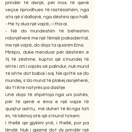
prindër të denjë, për mos të qenë 
veçse riprodhues të rastësishëm, nga 
ata që s'dallojnë, nga dëshira apo halli. 
- Me ty dua një vajzë,- i tha ai.
- Në do mundeshim të bëheshim 
ndonjëherë me një fëmijë joaksidental, 
me një vajzë, do doja ta quanim Ema. 
Mirëpo, duke menduar për dëshirën e 
tij të zëshme, kuptoi që s'mundej të 
ishte i ati i vajzës së palindur, nuk mund 
të ishte dot babai i saj. Në qoftë se do 
mundej, s'do mund të plakej asnjëherë, 
do t'i ikte natyrës pa dashje. 
Unë doja të shpëtoja nga uni joshës, 
për të qenë e ëma e një vajze të 
quajtur ashtu,  më duhet të iki nga fati 
im, të lakmoj atë që s'mund ta kem. 
I thellë qe gjykimi ynë, i thellë, por pa 
lëndë. Nuk i gjejmë dot dy prindër një 