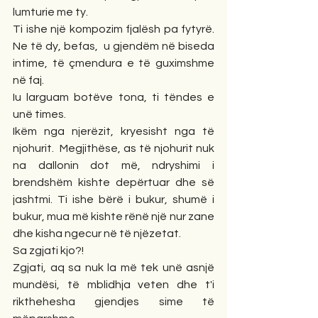
lumturie me ty. 
Ti ishe një kompozim fjalësh pa fytyrë. 
Ne të dy, befas,  u gjendëm në biseda 
intime, të çmendura e të guximshme 
në faj. 
Iu larguam botëve tona, ti tëndes e 
unë times. 
Ikëm nga njerëzit, kryesisht nga të 
njohurit.  Megjithëse, as të njohurit nuk 
na dallonin dot më, ndryshimi i 
brendshëm kishte depërtuar dhe së 
jashtmi. Ti ishe bërë i bukur, shumë i 
bukur, mua më kishte rënë një nur zane 
dhe kisha ngecur në të njëzetat. 
Sa zgjati kjo?!
Zgjati, aq sa nuk la më tek unë asnjë 
mundësi, të mblidhja veten dhe t'i 
rikthehesha gjendjes sime të 