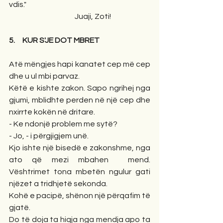
vdis."
                                            Juaji, Zoti!
5.     KUR S'JE DOT MBRET
Atë mëngjes hapi kanatet cep më cep 
dhe u ul mbi parvaz.
Këtë e kishte zakon. Sapo ngrihej nga 
gjumi, mblidhte perden në një cep dhe 
nxirrte kokën në dritare.
- Ke ndonjë problem me sytë?
- Jo, - i përgjigjem unë.
Kjo ishte një bisedë e zakonshme, nga 
ato që mezi mbahen  mend. 
Vështrimet tona mbetën ngulur gati 
njëzet a tridhjetë sekonda. 
Kohë e pacipë, shënon një përqafim të 
gjatë. 
Do të doja ta hiqja nga mendja apo ta 