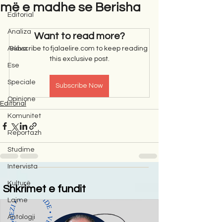
më e madhe se Berisha
Editorial
Analiza
Want to read more?
Arkiva
Subscribe to fjalaelire.com to keep reading 
this exclusive post.
Ese
Speciale
Subscribe Now
Opinione
Editorial
Komunitet
Reportazh
Studime
Intervista
Kulturë
Shkrimet e fundit
Lajme
Antologji