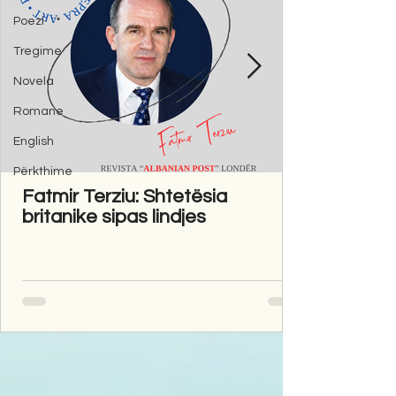
Poezi
Tregime
Novela
Romane
English
Përkthime
Fatmir Terziu: Shtetësia
britanike sipas lindjes