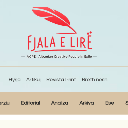
Hyrja
Artikuj
Revista Print
Rreth nesh
erziu
Editorial
Analiza
Arkiva
Ese
S
Reportazh
Studime
Intervista
Kulturë