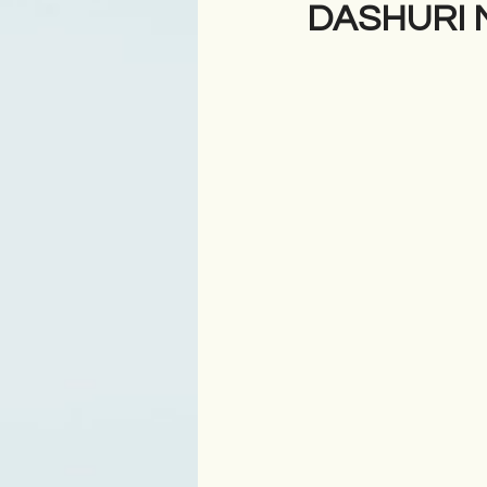
DASHURI 
Antologji
Poezi
Tre