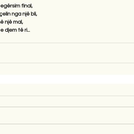
egërsim final,
lin nga një bli,
në një mal,
djem të ri...