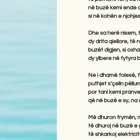
në buzë kemi ende a
si në kohën e njohje
Dhe sa herë nisem, t
dy drita qiellore, të 
buzët digjen, si oxh
dy ylbere në fytyra b
Ne i dhamë folesë, f
puthjet s’çelin pëllum
por tani kemi pranve
që në buzë e sy, na ç
Më dhuron frymën, m
të dhuroj në buzë e 
të shkarkoj elektrici