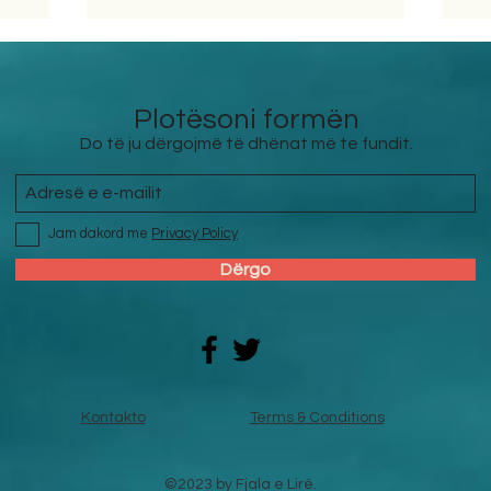
Plotësoni formën
Do të ju dërgojmë të dhënat më te fundit.
Jam dakord me
Privacy Policy
Dërgo
Kontakto
Terms & Conditions
©2023 by Fjala e Lirë.