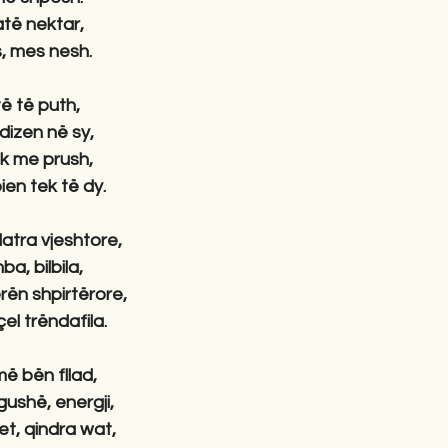
të nektar,
s, mes nesh.
ë të puth,
ndizen në sy,
ak me prush,
ien tek të dy.
latra vjeshtore,
ba, bilbila,
rën shpirtërore,
el trëndafila.
ë bën fllad,
gushë, energji,
tet, qindra wat,