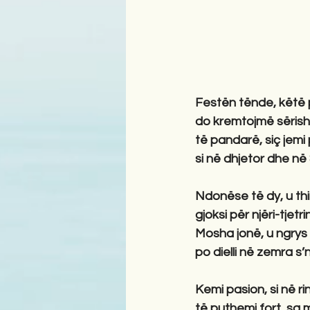
Festën tënde, këtë 
do kremtojmë sërish
të pandarë, siç jemi
si në dhjetor dhe në
Ndonëse të dy, u thi
gjoksi për njëri-tjetr
Mosha jonë, u ngrys e
po dielli në zemra s
Kemi pasion, si në ri
të puthemi fort, sa 