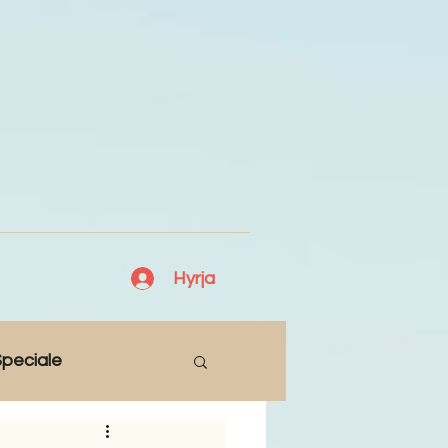
Hyrja
peciale
Lajme