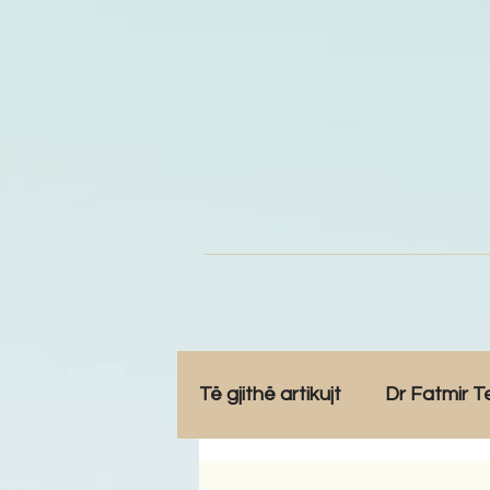
Të gjithë artikujt
Dr Fatmir T
Opinione
Komunitet