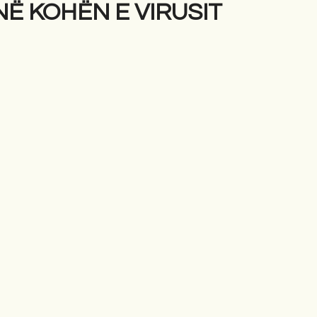
NË KOHËN E VIRUSIT
gime
Novela
Romane
English
Përkth