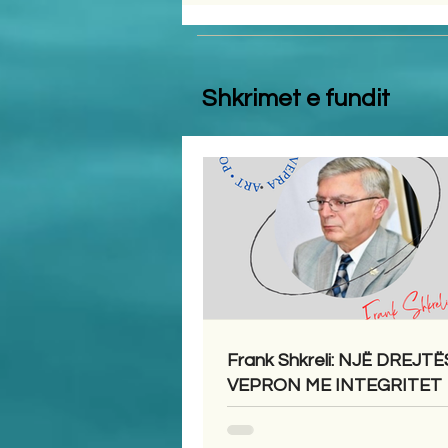
Shkrimet e fundit
Frank Shkreli: NJË DREJTË
VEPRON ME INTEGRITET