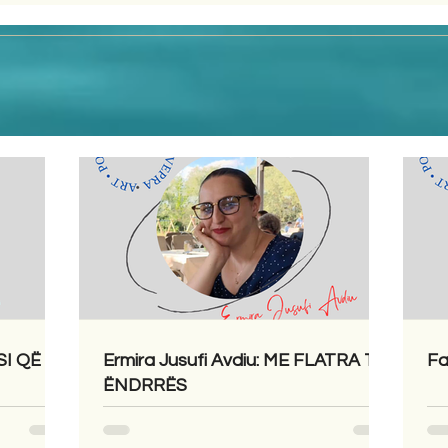
SI QË
Ermira Jusufi Avdiu: ME FLATRA TË
Fa
ËNDRRËS