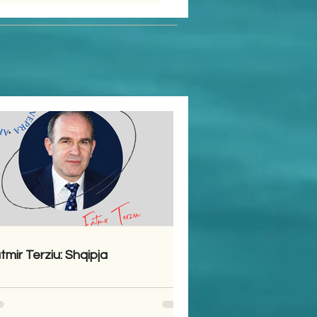
tmir Terziu: Shqipja