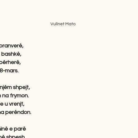
Vullnet Mato
pranverë,
 bashkë,
 përherë,
 8-mars.
njëm shpejt,
in na frymon.
 u vrenjt,
’na perëndon.
ninë e parë
më shpesh.