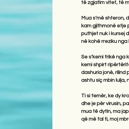
të zgjatim vitet, të m
Mua s’më shteron, da
kam gjithmonë etje p
puthjet nuk i kursej d
në kohë rreziku nga 
Se s’kemi frikë nga 
kemi shpirt ripërtërit
dashuria jonë, rilind 
ashtu siç mbin lulja,
Ti si femër, ke dy k
dhe je për virusin, 
mua të dytin, ma jap 
që më fal ti, moj mb