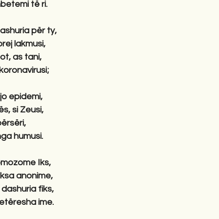
betemi të ri.
shuria për ty,
rej lakmusi,
ot, as tani,
koronavirusi;
kjo epidemi,
ës, si Zeusi,
përsëri,
 nga humusi.
romozome Iks,
paksa anonime,
dashuria fiks,
retëresha ime.