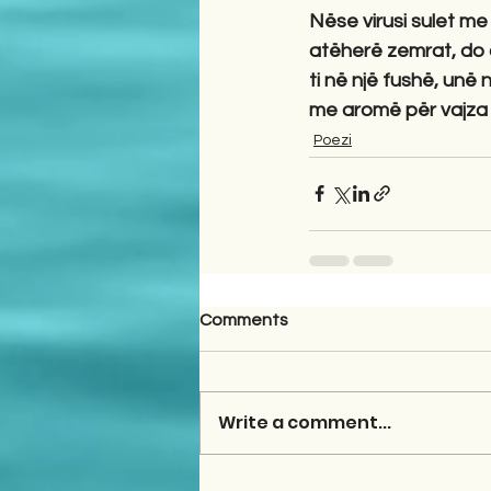
Nëse virusi sulet me 
atëherë zemrat, do çe
ti në një fushë, unë 
me aromë për vajza e 
Poezi
Comments
Write a comment...