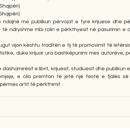
(Shqipëri)
(Shqipëri)
 ndajnë me publikun përvojat e tyre krijuese dhe pë
 të ndryshme mbi rolin e përkthyesit në pasurimin e di
ugut vijon kështu traditën e tij të promovimit të letërsi
rtistike, duke krijuar ura bashkëpunimi mes autorëve, 
dashamirësit e librit, krijuesit, studiuesit dhe publikun 
mjeje, e cila premton të jetë një festë e fjalës së
përmes artit të përkthimit.