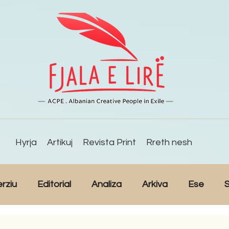
Hyrja
Artikuj
Revista Print
Rreth nesh
erziu
Editorial
Analiza
Arkiva
Ese
S
Reportazh
Studime
Intervista
Kulturë