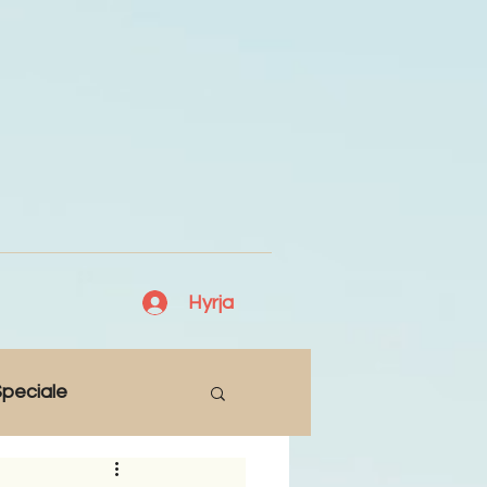
Hyrja
peciale
Lajme