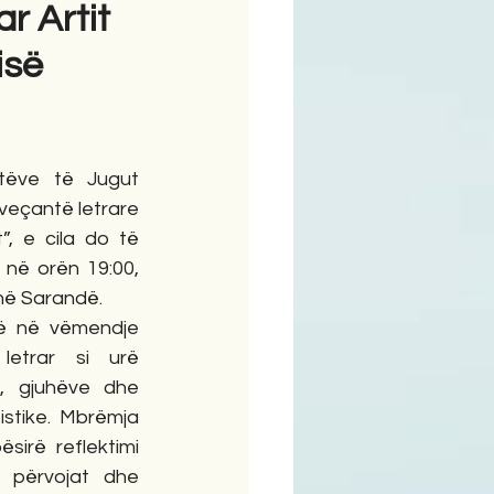
r Artit
isë
ime
ëve të Jugut 
veçantë letrare 
”, e cila do të 
 në orën 19:00, 
 në Sarandë.
lë në vëmendje 
letrar si urë 
, gjuhëve dhe 
stike. Mbrëmja 
sirë reflektimi 
, përvojat dhe 