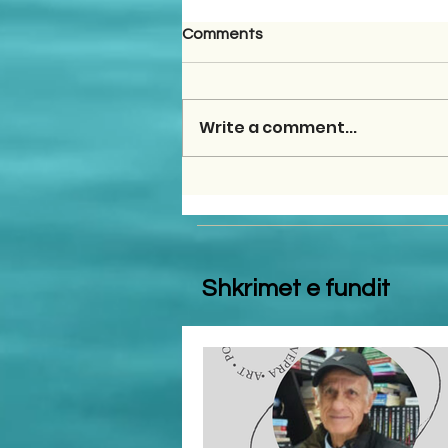
Comments
Write a comment...
Shkrimet e fundit