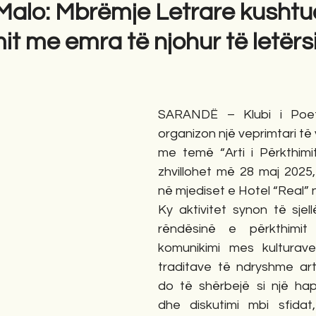
alo: Mbrëmje Letrare kushtua
it me emra të njohur të letërs
gime
Novela
Romane
English
Përkth
SARANDË – Klubi i Poet
organizon një veprimtari të 
me temë “Arti i Përkthimit
zhvillohet më 28 maj 2025,
në mjediset e Hotel “Real”
Ky aktivitet synon të sjel
rëndësinë e përkthimit 
komunikimi mes kulturave
traditave të ndryshme arti
do të shërbejë si një hapë
dhe diskutimi mbi sfidat