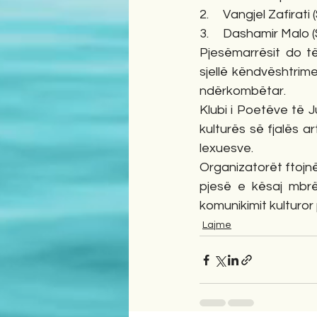
2.     Vangjel Zafirati 
3.     Dashamir Malo 
Pjesëmarrësit do të
sjellë këndvështrime
ndërkombëtar.
Klubi i Poetëve të J
kulturës së fjalës a
lexuesve.
Organizatorët ftojnë 
pjesë e kësaj mbrë
komunikimit kulturor 
Lajme