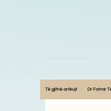
Të gjithë artikujt
Dr Fatmir T
Opinione
Komunitet