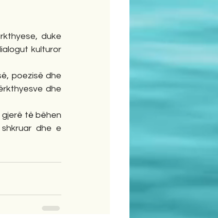
rkthyese, duke 
alogut kulturor 
së, poezisë dhe 
përkthyesve dhe 
e gjerë të bëhen 
 shkruar dhe e 