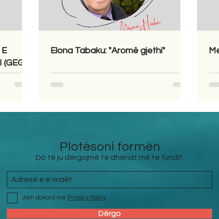
 E
Elona Tabaku: "Aromë gjethi"
Me
 (GEGA)
Plotësoni formën
Do të ju dërgojmë të dhënat më te fundit.
Jam dakord me
Privacy Policy
Dërgo