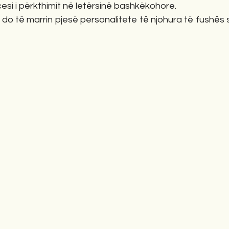
esi i përkthimit në letërsinë bashkëkohore.
 do të marrin pjesë personalitete të njohura të fushës s