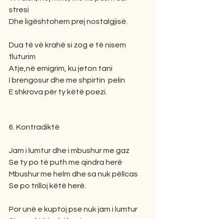
stresi
Dhe ligështohem prej nostalgjisë.
Dua të vë krahë si zog e të nisem 
fluturim
Atje,në emigrim, ku jeton tani
I brengosur dhe me shpirtin  pelin
E shkrova për ty këtë poezi.
6. Kontradiktë
Jam i lumtur dhe i mbushur me gaz
Se ty po të puth me qindra herë
Mbushur me helm dhe sa nuk pëllcas
Se po trilloj këtë herë.
Por unë e kuptoj pse nuk jam i lumtur