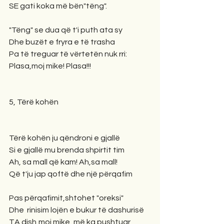
SE gati koka më bën"tëng".
"Tëng" se dua që t'i puth ata sy
Dhe buzët e fryra e të trasha
Pa të treguar të vërtetën nuk rri:
Plasa,moj mike! Plasa!!!
5, Tërë kohën
Tërë kohën ju qëndroni e gjallë
Si e gjallë mu brenda shpirtit tim
Ah, sa mall që kam! Ah,sa mall!
Që t'ju jap qoftë dhe një përqafim
Pas përqafimit,shtohet "oreksi"
Dhe  rinisim lojën e bukur të dashurisë
TA dish,moj mike, më ka pushtuar 