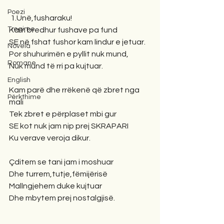
Poezi
 1.Unë,fusharaku!
Tregime
Kam bredhur fushave pa fund
SE në fshat fushor kam lindur e jetuar.
Novela
Por shuhurimën e pyllit nuk mund,
Romane
Nuk mund të rri pa kujtuar.
English
Kam parë dhe rrëkenë që zbret nga 
Përkthime
mali
Tek zbret e përplaset mbi gur
SE kot nuk jam nip prej SKRAPARI
Ku verave veroja dikur.
Çditem se tani jam i moshuar
Dhe turrem,tutje,fëmijërisë
Mallngjehem duke kujtuar
Dhe mbytem prej nostalgjisë.