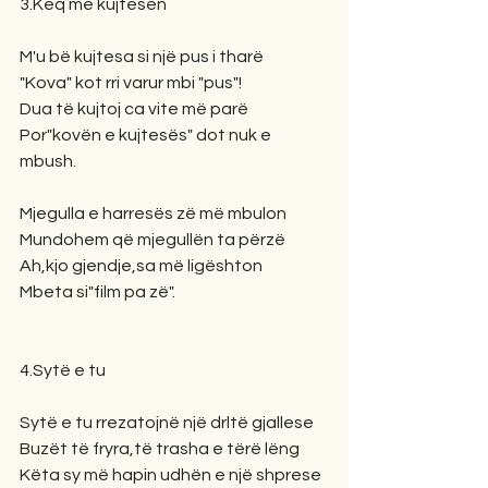
3.Keq me kujtesën
M'u bë kujtesa si një pus i tharë
"Kova" kot rri varur mbi "pus"!
Dua të kujtoj ca vite më parë
Por"kovën e kujtesës" dot nuk e 
mbush.
Mjegulla e harresës zë më mbulon
Mundohem që mjegullën ta përzë
Ah,kjo gjendje,sa më ligështon
Mbeta si"film pa zë".
4.Sytë e tu
Sytë e tu rrezatojnë një drltë gjallese
Buzët të fryra,të trasha e tërë lëng
Këta sy më hapin udhën e një shprese