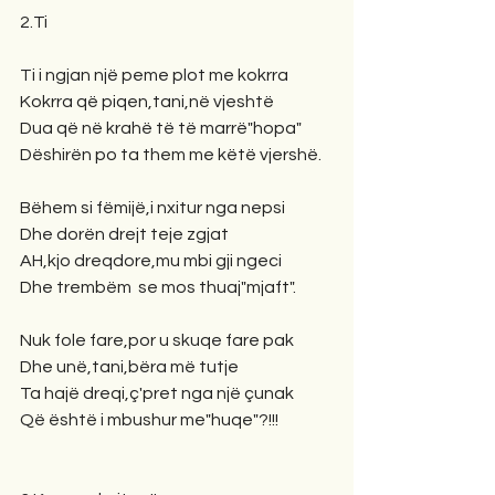
2.Ti
Ti i ngjan një peme plot me kokrra
Kokrra që piqen,tani,në vjeshtë
Dua që në krahë të të marrë"hopa"
Dëshirën po ta them me këtë vjershë.
Bëhem si fëmijë,i nxitur nga nepsi
Dhe dorën drejt teje zgjat
AH,kjo dreqdore,mu mbi gji ngeci
Dhe trembëm  se mos thuaj"mjaft".
Nuk fole fare,por u skuqe fare pak
Dhe unë,tani,bëra më tutje
Ta hajë dreqi,ç'pret nga një çunak
Që është i mbushur me"huqe"?!!!