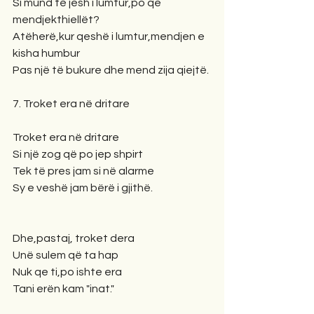
Si mund të jesh i lumtur,po qe 
mendjekthiellët?
Atëherë,kur qeshë i lumtur,mendjen e 
kisha humbur
Pas një të bukure dhe mend zija qiejtë.
7. Troket era në dritare
Troket era në dritare
Si një zog që po jep shpirt
Tek të pres jam si në alarme
Sy e veshë jam bërë i gjithë.
Dhe,pastaj, troket dera
Unë sulem që ta hap
Nuk qe ti,po ishte era
Tani erën kam "inat."