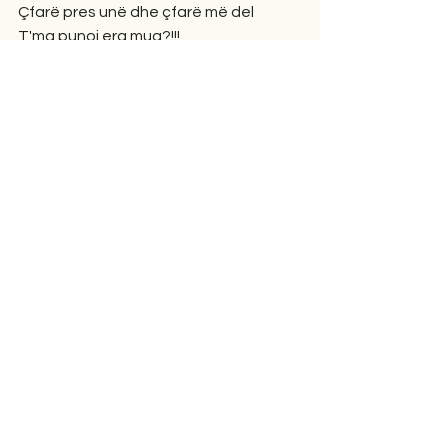
Çfarë pres unë dhe çfarë më del
T'ma punoj era mua?!!!
Tash nga nervat që jam bërë"erë"
S'erdhi mikja që e dua.
                          Tiranë,14 shtator 2023
Poezi
Comments
Write a comment...