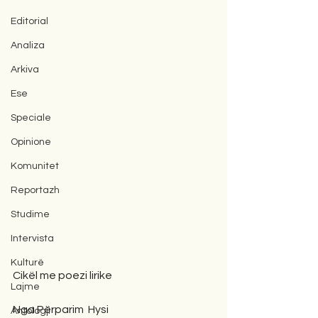
Editorial
Analiza
Arkiva
Ese
Speciale
Opinione
Komunitet
Reportazh
Studime
Intervista
Kulturë
Cikël me poezi lirike
Lajme
Nga Përparim  Hysi
Antologji