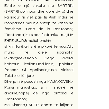
Është e një shkolle me SARTRIN 
(SARTRI doli i pari dhe kjo e dyta) dhe 
ka lindur tri vjet pas tij. Kish lindur në 
Monparnas mbi një shtëpi të kafes së 
famshme "Cafe de la Rontonde", 
"Rontonda",ku sipas filofrankut rus,ILIA 
EHRENBURG,mblidhehshin 
shkrimtarë,artistë e pikorë të huaj.Aty 
mund të gjeje spanjollin 
Pikaso;meksikanin Diego Rivera; 
hebreun italian.Modilianin; polakun 
francez Gi Apolinerin,rusin Aleksej 
Tolstoi e të tjerë.
Dhe ja një pasazh nga MAJAKOVSKI:- 
Parisi manushaq, si i  shkrirë në 
analinë,hapej që nga dritarja e 
"Rontondos",
Me Simonë,SARTRI donte të krijonte 