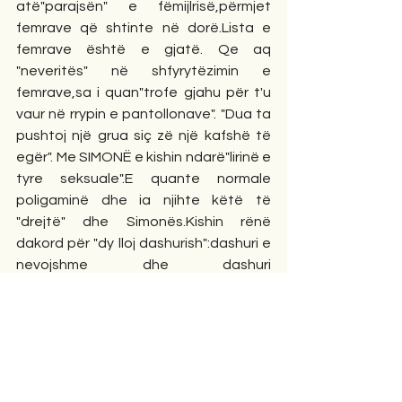
atë"parajsën" e fëmijlrisë,përmjet 
femrave që shtinte në dorë.Lista e 
femrave është e gjatë. Qe aq 
"neveritës" në shfyrytëzimin e 
femrave,sa i quan"trofe gjahu për t'u 
vaur në rrypin e pantollonave". "Dua ta 
pushtoj një grua siç zë një kafshë të 
egër". Me SIMONË e kishin ndarë"lirinë e 
tyre seksuale".E quante normale 
poligaminë dhe ia njihte këtë të 
"drejtë" dhe Simonës.Kishin rënë 
dakord për "dy lloj dashurish":dashuri e 
nevojshme dhe dashuri 
rezervë."Rezerva" qe periferike! E 
nevojshmja,qe qendrore dhe jo 
periferike.Nuk numërohen tradhtitë 
reciproke,por kishin arritur dhe në 
seks"tresh". Simonë, ajo qendrorja, 
katandisi që të "rekrutonte" ushtare 