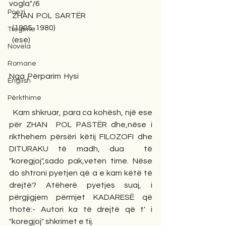
vogla"/6
Poezi
  ZHAN  POL  SARTËR
  (1905-1980)
Tregime
  (ese)
Novela
Romane
Nga  Përparim  Hysi
English
Përkthime
  Kam shkruar, para ca kohësh, një ese 
për ZHAN  POL PASTËR dhe,nëse i 
rikthehem përsëri këtij FILOZOFI dhe  
DITURAKU të madh, dua  të 
"koregjoj",sado pak,veten time. Nëse 
do shtroni pyetjen që a e kam këtë të 
drejtë? Atëherë pyetjes suaj, i 
përgjigjem përmjet KADARESË që 
thotë:- Autori ka të drejtë që t' i 
"koregjoj" shkrimet e tij.