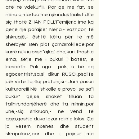
atë të vdekur"!!!. Por qe me fat, se 
nëna u martua me një industrialist dhe 
siç thotë ZHAN POLI,"Fëmijëria ime ka 
qenë një parajsë". Nena,- vazhdon të 
shkruajë,- është këtu për të më 
shërbyer. Bën plot çamarrokllëqe,por 
kurrë nuk iu prish"ajka" dhe,kur i thosh e 
ëma, se"je më i bukuri i botës", e 
besonte. Pak nga  pak, u bë aq 
egocentrist,sa,si dikur RUSOI,psallte 
për vete lloj-lloj profani,si:- Jam pasuri 
kulturore!!! Në  shkollë e provoi se sa"i 
bukur" qe,se shokët filluan ta 
tallnin,ndonjëherë dhe ta rrihnin,por 
unë,-siç shkruan,- në vend të 
qaja,qeshja duke lozur rolin e lolos. Qe 
jo vetëm nxënës dhe student 
skrupulooz,por dhe i pajisur me 