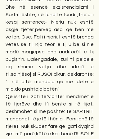
Dhe në esencë ekzistencializmi i 
Sartrit është, në fund të fundit,thelbi i 
kësaj sentence:- Njeriu nuk është 
asgjë tjetër,përveç asaj që bën me 
veten. Ose:-Fati i njeriut është brenda 
vetes së tij. Kjo teori e tij u bë si një 
modë magjepse dhe auditorët e tij 
buçisnin. Dalëngadalë, zuri t'i pëlqejë 
aq shumë vetja dhe idetë e 
tij,sa,njësoj si RUSOI dikur, deklaronte: 
"... një ditë, mendoja që me idetë e 
mia,do pushtoja botën".
Që ishte i  zoti të"vidhte" mendimet e 
të tjerëve dhe t'i bënte si të tijat, 
dëshmohet si më poshtë: të SARTRIT 
mendohet të jetë thënia:- Ferri janë të 
tjerët! Nuk skuqet fare që  gati dyqind 
vjet më parë,këtë e ka thënë RUSOI. E 