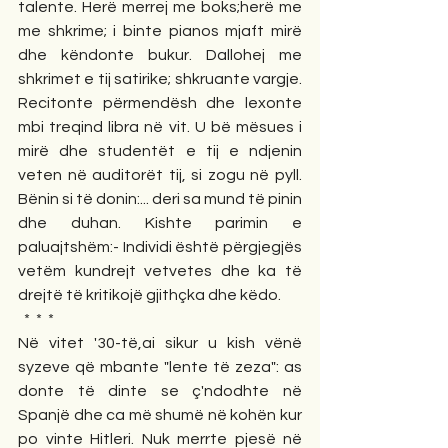
talente. Herë merrej me boks;herë me 
me shkrime; i binte pianos mjaft mirë 
dhe këndonte bukur. Dallohej me 
shkrimet e tij satirike; shkruante vargje. 
Recitonte përmendësh dhe lexonte 
mbi treqind libra në vit. U bë mësues i 
mirë dhe studentët e tij e ndjenin 
veten në auditorët tij, si zogu në pyll. 
Bënin si të donin:... deri sa mund të pinin 
dhe duhan. Kishte parimin e 
paluajtshëm:- Individi është përgjegjës 
vetëm kundrejt vetvetes dhe ka të 
drejtë të kritikojë gjithçka dhe këdo.
  *  *  *
Në vitet '30-të,ai sikur u kish vënë 
syzeve që mbante "lente të zeza": as 
donte të dinte se ç'ndodhte në 
Spanjë dhe ca më shumë në kohën kur 
po vinte Hitleri. Nuk merrte pjesë në 