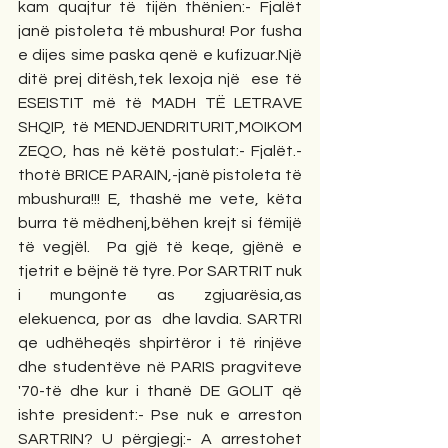
kam quajtur të tijën thënien:- Fjalët 
janë pistoleta të mbushura! Por fusha 
e dijes sime paska qenë e kufizuar.Një 
ditë prej ditësh,tek lexoja një  ese të 
ESEISTIT më të MADH TË LETRAVE 
SHQIP, të MENDJENDRITURIT,MOIKOM 
ZEQO, has në këtë postulat:- Fjalët.-
thotë BRICE PARAIN,-janë pistoleta të 
mbushura!!! E, thashë me vete, këta 
burra të mëdhenj,bëhen krejt si fëmijë 
të vegjël.  Pa gjë të keqe, gjënë e 
tjetrit e bëjnë të tyre. Por SARTRIT nuk 
i mungonte as zgjuarësia,as 
elekuenca, por as  dhe lavdia. SARTRI 
qe udhëheqës shpirtëror i të rinjëve 
dhe studentëve në PARIS pragviteve 
'70-të dhe kur i thanë DE GOLIT që 
ishte president:- Pse nuk e arreston 
SARTRIN? U përgjegj:- A arrestohet 