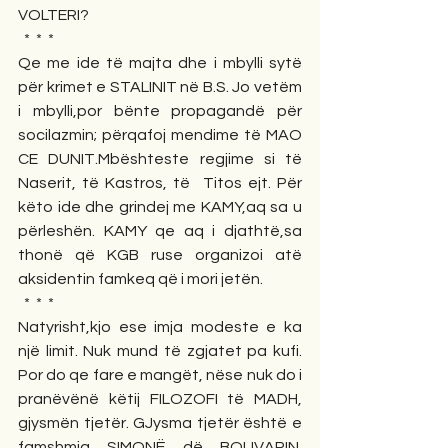
VOLTERI?
  *  *  *
Qe me ide të majta dhe i mbylli sytë 
për krimet e STALINIT në B.S. Jo vetëm 
i mbylli,por bënte propagandë për 
socilazmin; përqafoj mendime të MAO 
CE DUNIT.Mbështeste regjime si të 
Naserit, të Kastros, të  Titos ejt. Për 
këto ide dhe grindej me KAMY,aq sa u 
përleshën. KAMY qe aq i djathtë,sa 
thonë që KGB ruse organizoi atë 
aksidentin famkeq që i mori jetën.
  *  *  * 
Natyrisht,kjo ese imja modeste e ka 
një limit. Nuk mund të zgjatet pa kufi. 
Por do qe fare e mangët, nëse nuk do i 
pranëvënë këtij FILOZOFI të MADH, 
gjysmën tjetër. GJysma tjetër është e 
famshmja SIMONË dë BOUVARIN. 