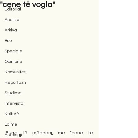
"cene të vogla"
Editorial
Analiza
Arkiva
Ese
Speciale
Opinione
Komunitet
Reportazh
Studime
Intervista
Kulturë
Lajme
Burra të mëdhenj, me "cene të 
Antologji