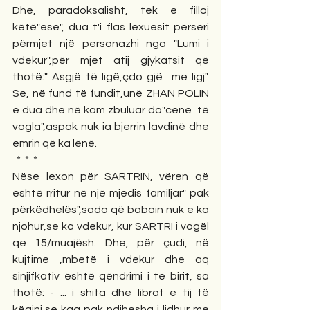
Dhe, paradoksalisht, tek e filloj 
këtë"ese", dua t'i flas lexuesit përsëri 
përmjet një personazhi nga "Lumi i 
vdekur",për mjet atij gjykatsit që 
thotë:" Asgjë të ligë,çdo gjë  me ligj". 
Se, në fund të fundit,unë ZHAN POLIN 
e dua dhe në kam zbuluar do"cene  të 
vogla",aspak nuk ia bjerrin lavdinë dhe 
emrin që ka lënë.
  *  *  * 
Nëse lexon për SARTRIN, vëren që 
është rritur në një mjedis familjar" pak 
përkëdhelës",sado që babain nuk e ka 
njohur,se ka vdekur, kur SARTRI i vogël 
qe 15/muajësh. Dhe, për çudi, në 
kujtime ,mbetë i vdekur dhe aq 
sinjifkativ është qëndrimi i të birit, sa 
thotë: - ... i shita dhe librat e tij të 
këqinj,se kaq pak ndihesha i lidhur me 