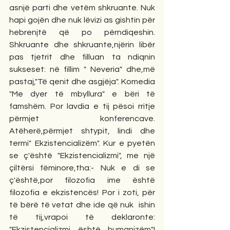
asnjë parti dhe vetëm shkruante. Nuk 
hapi gojën dhe nuk lëvizi as gishtin për 
hebrenjtë që po përndiqeshin. 
Shkruante dhe shkruante,njërin libër 
pas tjetrit dhe filluan ta ndiqnin 
sukseset: në fillim " Neveria" dhe,më 
pastaj,"Të qenit dhe asgjëja". Komedia 
"Me dyer të mbyllura" e bëri të 
famshëm. Por lavdia e tij pësoi rritje 
përmjet konferencave. 
Atëherë,përmjet shtypit, lindi dhe 
termi" Ekzistencializëm". Kur e pyetën 
se ç'është "Ekzistencializmi", me një 
çiltërsi fëminore,tha:- Nuk e di se 
ç'është,por filozofia ime është 
filozofia e ekzistencës! Por i zoti, për 
të bërë të vetat dhe ide që nuk  ishin 
të tij,vrapoi të deklaronte: 
"Ekzistencializmi është humanizëm"! 