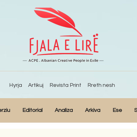
Hyrja
Artikuj
Revista Print
Rreth nesh
erziu
Editorial
Analiza
Arkiva
Ese
S
Reportazh
Studime
Intervista
Kulturë