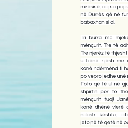
mirësisë, aq sa popul
në Durrës që në fun
babaxhan si ai.
Tri burra me mjekë
mënçurit. Tre të adh
Tre njerëz të thjesht
u bënë njësh me du
kanë ndërmënd ti ha
po veproj edhe unë 
Foto që të ul në gj
shpirtin për të th
mënçurit tuaj! Jan
kanë dhënë vlerë d
ndosh kështu, ato
jetojnë të qetë në p