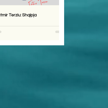
tmir Terziu: Shqipja