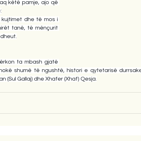
faq këtë pamje, ajo që 
:
kujtimet dhe të mos i 
irët tanë, të mënçurit 
 dheut.
kërkon ta mbash gjatë 
okë shumë të ngushtë, histori e qytetarisë durrsake
an (Sul Gallaj) dhe Xhafer (Xhaf) Qesja.