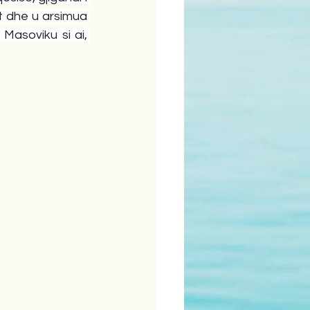
it dhe u arsimua 
asoviku si ai, 