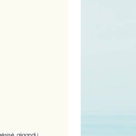
ime
sisë, gjigandi i 