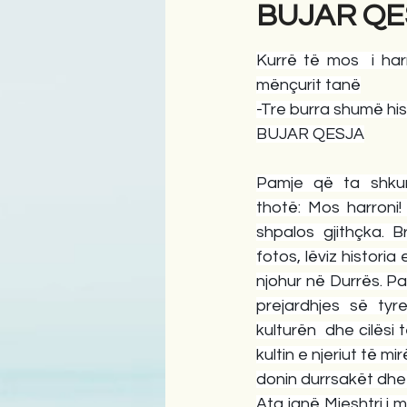
BUJAR QESJ
Kurrë të mos  i har
Antologji
Poezi
Tre
mënçurit tanë
-Tre burra shumë his
BUJAR QESJA
Pamje që ta shku
thotë: Mos harroni
shpalos gjithçka. B
fotos, lëviz historia
njohur në Durrës. Pa
prejardhjes së tyr
kulturën  dhe cilësi të
kultin e njeriut të mir
donin durrsakët dhe 
Ata janë Mjeshtri i ma