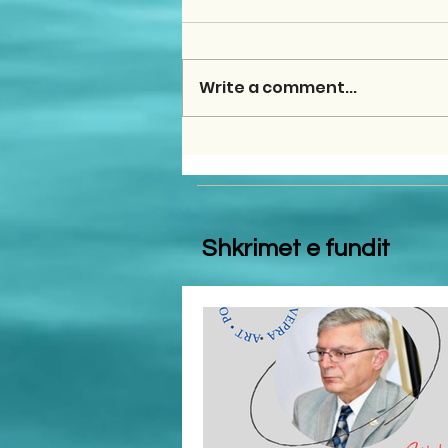
Write a comment...
Shkrimet e fundit