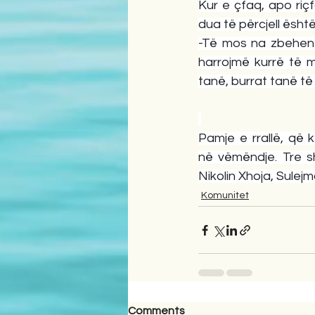
Kur e çfaq, apo riç
dua të përcjell është
-Të mos na zbehen 
harrojmë kurrë të m
tanë, burrat tanë të
Pamje e rrallë, që 
në vëmëndje. Tre sh
Nikolin Xhoja, Sulejm
Komunitet
Comments