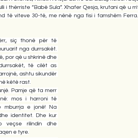
li i thërriste “Babë Sula”. Xhafer Qesja, krutani që u rr
d të viteve 30-të, me nënë nga fisi i famshëm Ferra. M
rr, siç thonë për të 
uruarit nga durrsakët. 
ë, por që u shkrinë dhe 
rrsakët, të cilët as 
rrojnë, ashtu sikundër 
në këtë rast.
unjë. Pamje që ta merr 
ënë: mos i harroni të 
ë mburrja e jonë! Na 
he identitet. Dhe kur 
 veçse rilindin dhe 
aqen e tyre.