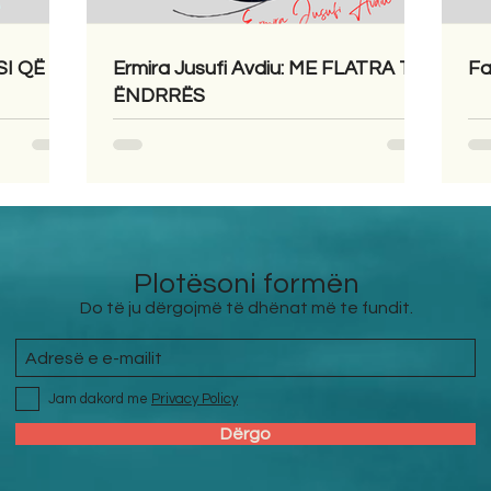
SI QË
Ermira Jusufi Avdiu: ME FLATRA TË
Fa
ËNDRRËS
Plotësoni formën
Do të ju dërgojmë të dhënat më te fundit.
Jam dakord me
Privacy Policy
Dërgo