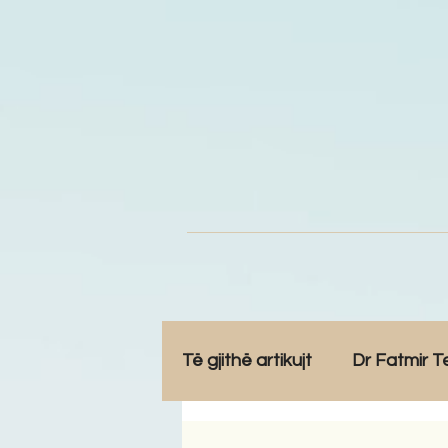
Të gjithë artikujt
Dr Fatmir T
Opinione
Komunitet