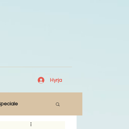
Hyrja
peciale
Lajme