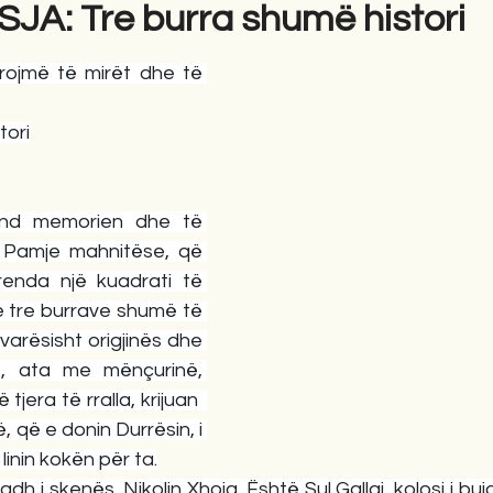
A: Tre burra shumë histori
rojmë të mirët dhe të 
gime
Novela
Romane
English
Përkth
tori
nd memorien dhe të 
! Pamje mahnitëse, që 
renda një kuadrati të 
 e tre burrave shumë të 
varësisht origjinës dhe 
e, ata me mënçurinë, 
 tjera të rralla, krijuan  
ë, që e donin Durrësin, i 
linin kokën për ta.
dh i skenës, Nikolin Xhoja. Është Sul Gallaj, kolosi i bujqë