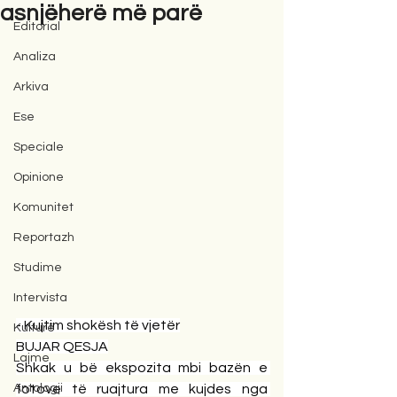
asnjëherë më parë
Editorial
Analiza
Arkiva
Ese
Speciale
Opinione
Komunitet
Reportazh
Studime
Intervista
- Kujtim shokësh të vjetër
Kulturë
BUJAR QESJA
Lajme
Shkak u bë ekspozita mbi bazën e 
Antologji
fotove të ruajtura me kujdes nga 