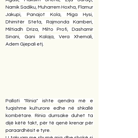
Namik Sadiku, Muharrem Hoxha, Flamur 
Jakupi, Panajot Kola, Miga Hysi, 
Dhimitër Stefa, Rajmonda Kamberi, 
Miltiadh Driza, Milto Profi, Dashamir 
Sinani, Gani Kalaja, Vera Xhemali, 
Adem Gjepali etj.
Pallati "Rinia" ishte qendra më e 
fuqishme kulturore edhe në shkallë 
kombëtare. Rinia durrsake duhet ta 
dijë këtë fakt, për të qenë krenar për 
paraardhësit e tyre.
U takuam me shumë miq dhe shokë si 