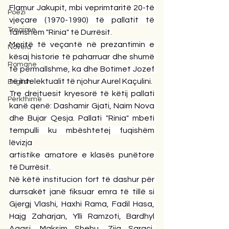
Flamur Jakupit, mbi veprimtaritë 20-të 
Poezi
vjeçare (1970-1990) të pallatit të 
Tregime
famshëm "Rinia" të Durrësit.
Meritë të veçantë në prezantimin e 
Novela
kësaj historie të paharruar dhe shumë 
Romane
të përmallshme, ka dhe Botimet Jozef 
të intelektualit të njohur Aurel Kaçulini.
English
Tre drejtuesit kryesorë të këtij pallati 
Përkthime
kanë qenë: Dashamir Gjati, Naim Nova 
dhe Bujar Qesja. Pallati "Rinia" mbeti 
tempulli ku mbështetej fuqishëm 
lëvizja
artistike amatore e klasës punëtore 
të Durrësit.
Në këtë institucion fort të dashur për 
durrsakët janë fiksuar emra të tillë si 
Gjergj Vlashi, Haxhi Rama, Fadil Hasa, 
Hajg Zaharjan, Ylli Ramzoti, Bardhyl 
Agasi, Maksim Shehu, Zija Saraçi, 