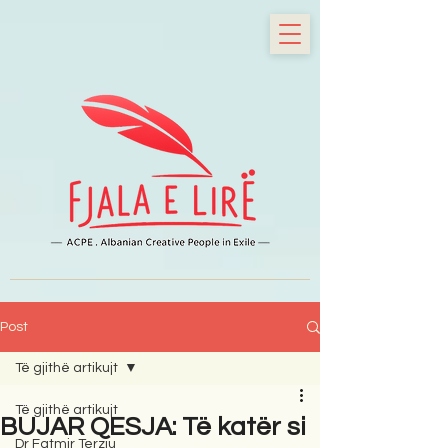
Post
Të gjithë artikujt
Të gjithë artikujt
BUJAR QESJA: Të katër si
Dr Fatmir Terziu