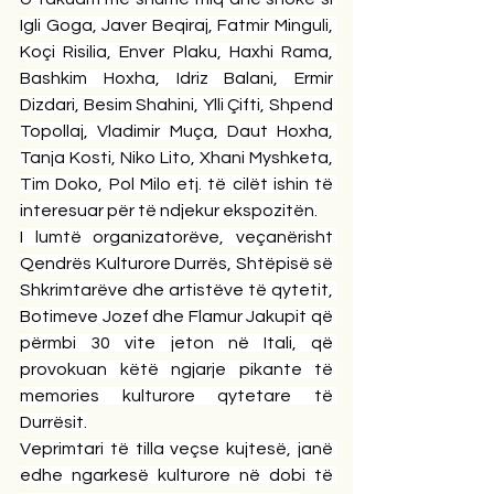
Igli Goga, Javer Beqiraj, Fatmir Minguli, 
Koçi Risilia, Enver Plaku, Haxhi Rama, 
Bashkim Hoxha, Idriz Balani, Ermir 
Dizdari, Besim Shahini, Ylli Çifti, Shpend 
Topollaj, Vladimir Muça, Daut Hoxha, 
Tanja Kosti, Niko Lito, Xhani Myshketa, 
Tim Doko, Pol Milo etj. të cilët ishin të 
interesuar për të ndjekur ekspozitën.
I lumtë organizatorëve, veçanërisht 
Qendrës Kulturore Durrës, Shtëpisë së 
Shkrimtarëve dhe artistëve të qytetit, 
Botimeve Jozef dhe Flamur Jakupit që 
përmbi 30 vite jeton në Itali, që 
provokuan këtë ngjarje pikante të 
memories kulturore qytetare të 
Durrësit.
Veprimtari të tilla veçse kujtesë, janë 
edhe ngarkesë kulturore në dobi të 