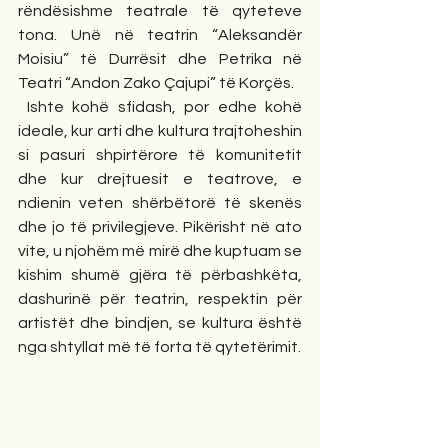
rëndësishme teatrale të qyteteve 
tona. Unë në teatrin “Aleksandër 
Moisiu” të Durrësit dhe Petrika në 
Teatri “Andon Zako Çajupi” të Korçës.
 Ishte kohë sfidash, por edhe kohë 
ideale, kur arti dhe kultura trajtoheshin 
si pasuri shpirtërore të komunitetit 
dhe kur drejtuesit e teatrove, e 
ndienin veten shërbëtorë të skenës 
dhe jo të privilegjeve. Pikërisht në ato 
vite, u njohëm më mirë dhe kuptuam se 
kishim shumë gjëra të përbashkëta, 
dashurinë për teatrin, respektin për 
artistët dhe bindjen, se kultura është 
nga shtyllat më të forta të qytetërimit.