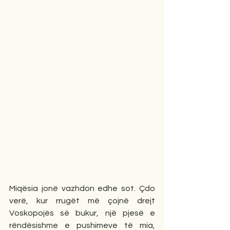
Miqësia jonë vazhdon edhe sot. Çdo 
verë, kur rrugët më çojnë drejt 
Voskopojës së bukur, një pjesë e 
rëndësishme e pushimeve të mia, 