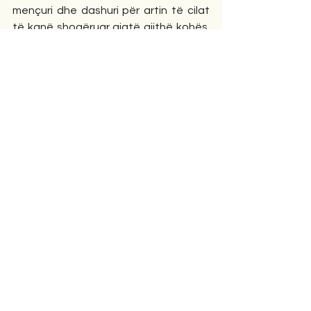
mençuri dhe dashuri për artin të cilat 
të kanë shoqëruar gjatë gjithë kohës. 
Në skenën e jetës, t’i vazhdon të 
mbetesh një aktor i admiruar dhe një 
mik i pazëvendësueshëm.
Bujar Qesja
Durrës: 1 qershor 2026
Komunitet
Comments
Write a comment...