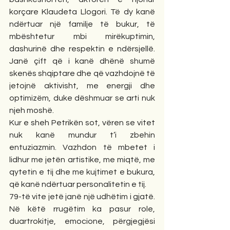
korçare Klaudeta Llogori. Të dy kanë 
ndërtuar një familje të bukur, të 
mbështetur mbi mirëkuptimin, 
dashurinë dhe respektin e ndërsjellë. 
Janë çift që i kanë dhënë shumë 
skenës shqiptare dhe që vazhdojnë të 
jetojnë aktivisht, me energji dhe 
optimizëm, duke dëshmuar se arti nuk 
njeh moshë.
Kur e sheh Petrikën sot, vëren se vitet 
nuk kanë mundur t’i zbehin 
entuziazmin. Vazhdon të mbetet i 
lidhur me jetën artistike, me miqtë, me 
qytetin e tij dhe me kujtimet e bukura, 
që kanë ndërtuar personalitetin e tij.
79-të vite jetë janë një udhëtim i gjatë. 
Në këtë rrugëtim ka pasur role, 
duartrokitje, emocione, përgjegjësi 