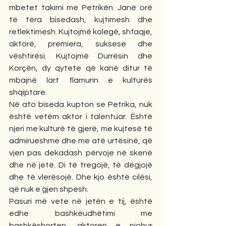
mbetet takimi me Petrikën. Janë orë 
të tëra bisedash, kujtimesh dhe 
reflektimesh. Kujtojmë kolegë, shfaqje, 
aktorë, premiera, suksese dhe 
vështirësi. Kujtojmë Durrësin dhe 
Korçën, dy qytete që kanë ditur të 
mbajnë lart flamurin e kulturës 
shqiptare.
Në ato biseda kupton se Petrika, nuk 
është vetëm aktor i talentuar. Është 
njeri me kulturë të gjerë, me kujtesë të 
admirueshme dhe me atë urtësinë, që 
vjen pas dekadash përvoje në skenë 
dhe në jetë. Di të tregojë, të dëgjojë 
dhe të vlerësojë. Dhe kjo është cilësi, 
që nuk e gjen shpesh.
Pasuri më vete në jetën e tij, është 
edhe bashkëudhëtimi me 
bashkëshorten, aktoren e njohur 