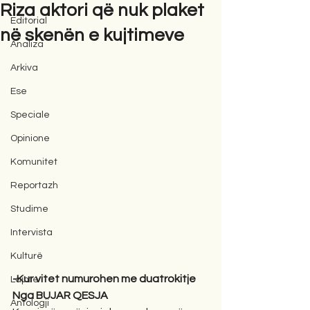
Riza aktori që nuk plaket
Editorial
në skenën e kujtimeve
Analiza
Arkiva
Ese
Speciale
Opinione
Komunitet
Reportazh
Studime
Intervista
Kulturë
-Kur vitet numurohen me duatrokitje
Lajme
Nga BUJAR QESJA
Antologji