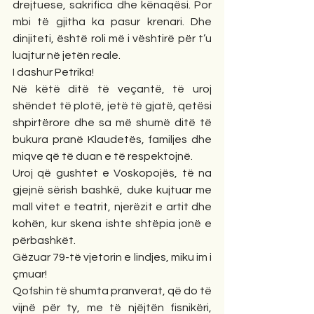
drejtuese, sakrifica dhe kënaqësi. Por 
mbi të gjitha ka pasur krenari. Dhe 
dinjiteti, është roli më i vështirë për t’u 
luajtur në jetën reale.
I dashur Petrika!
Në këtë ditë të veçantë, të uroj 
shëndet të plotë, jetë të gjatë, qetësi 
shpirtërore dhe sa më shumë ditë të 
bukura pranë Klaudetës, familjes dhe 
miqve që të duan e të respektojnë.
Uroj që gushtet e Voskopojës, të na 
gjejnë sërish bashkë, duke kujtuar me 
mall vitet e teatrit, njerëzit e artit dhe 
kohën, kur skena ishte shtëpia jonë e 
përbashkët.
Gëzuar 79-të vjetorin e lindjes, miku im i 
çmuar!
Qofshin të shumta pranverat, që do të 
vijnë për ty, me të njëjtën fisnikëri, 