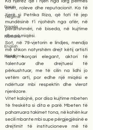
Ka njerëz që i njeh nga larg përmes 
Poezi
emrit, roleve dhe reputacionit. Ka të 
tjerë si Petrika Riza, që fati të jep 
Tregime
mundësinë t’i njohësh nga afër, në 
Novela
përditshmëri, në biseda, në kujtime 
dhe në miqësi.
Romane
Sot, në 79-vjetorin e lindjes, mendja 
English
më shkon natyrshëm drejt këtij artisti 
Përkthime
fisnik, korçari elegant, aktori të 
talentuar dhe drejtuesi të 
përkushtuar, me të cilin na lidhi jo 
vetëm arti, por edhe një miqësi e 
ndërtuar mbi respektin dhe vlerat 
njerëzore.
Vitet kalojnë, por disa kujtime mbeten 
të freskëta si dita e parë. Mbeten të 
paharruara takimet tona, në kohën kur 
secili mbante mbi supe përgjegjësinë e 
drejtimit të institucioneve më të 