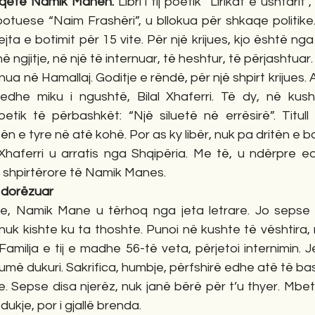
ë qetë Namik Manen. 
Libri i tij poetik “Lirikat e ushtarit”,
otuese “Naim Frashëri”, u bllokua për shkaqe politike.
jta e botimit për 15 vite. Për një krijues, kjo është ng
ë ngjitje, në një të internuar, të heshtur, të përjashtuar.
rnua në Hamallaj. Goditje e rëndë, për një shpirt krijues. A
 edhe miku i ngushtë, Bilal Xhaferri. Të dy, në kusht
oetik të përbashkët: “Një siluetë në errësirë”. Titull
ën e tyre në atë kohë. Por as ky libër, nuk pa dritën e bo
l Xhaferri u arratis nga Shqipëria. Me të, u ndërpre e
 shpirtërore të Namik Manes.
e dorëzuar
e, Namik Mane u tërhoq nga jeta letrare. Jo sepse n
uk kishte ku ta thoshte. Punoi në kushte të vështira, 
milja e tij e madhe 56-të veta, përjetoi internimin. Jet
umë dukuri. Sakrifica, humbje, përfshirë edhe atë të b
Sepse disa njerëz, nuk janë bërë për t’u thyer. Mbeti i nj
dukje, por i gjallë brenda.