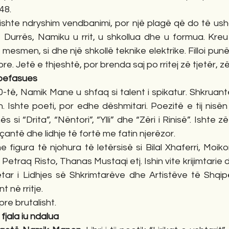
48.
ishte ndryshim vendbanimi, por një plagë që do të us
 Durrës, Namiku u rrit, u shkollua dhe u formua. Kreu sh
esmen, si dhe një shkollë teknike elektrike. Filloi punë s
. Jetë e thjeshtë, por brenda saj po rritej zë tjetër, zër
ë befasues
60-të, Namik Mane u shfaq si talent i spikatur. Shkruant
n. Ishte poeti, por edhe dëshmitari. Poezitë e tij nisë
s si “Drita”, “Nëntori”, “Ylli” dhe “Zëri i Rinisë”. Ishte zë 
antë dhe lidhje të fortë me fatin njerëzor.
e figura të njohura të letërsisë si Bilal Xhaferri, Moik
Petraq Risto, Thanas Mustaqi etj. Ishin vite krijimtarie
tar i Lidhjes së Shkrimtarëve dhe Artistëve të Shqipër
t në rritje.
pre brutalisht.
fjala iu ndalua