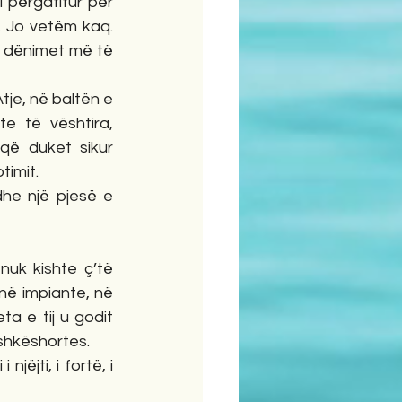
 i përgatitur për 
 Jo vetëm kaq. 
a dënimet më të 
tje, në baltën e 
e të vështira, 
 që duket sikur 
timit.
dhe një pjesë e 
uk kishte ç’të 
në impiante, në 
a e tij u godit 
ashkëshortes.
ëjti, i fortë, i 