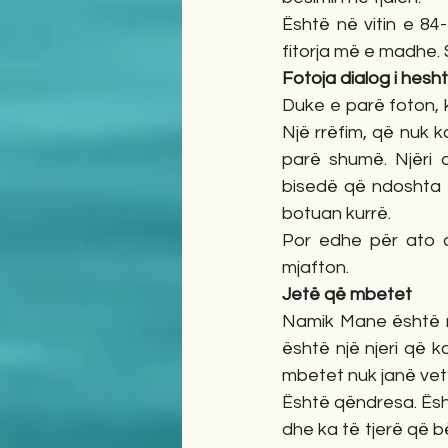
Është në vitin e 84-t
fitorja më e madhe. 
Fotoja dialog i hesh
Duke e parë foton, 
Një rrëfim, që nuk 
parë shumë. Njëri d
bisedë që ndoshta f
botuan kurrë.
Por edhe për ato q
mjafton.
Jetë që mbetet
Namik Mane është më
është një njeri që ka
mbetet nuk janë vet
Është qëndresa. Është
dhe ka të tjerë që b