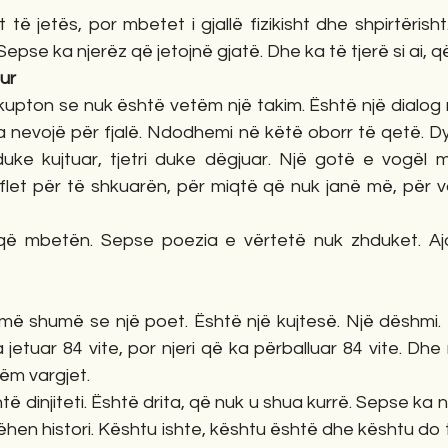
 të jetës, por mbetet i gjallë fizikisht dhe shpirtërish
Sepse ka njerëz që jetojnë gjatë. Dhe ka të tjerë si ai, 
tur
kupton se nuk është vetëm një takim. Është një dialog 
ka nevojë për fjalë. Ndodhemi në këtë oborr të qetë. D
uke kujtuar, tjetri duke dëgjuar. Një gotë e vogël mbi
let për të shkuarën, për miqtë që nuk janë më, për va
ë mbetën. Sepse poezia e vërtetë nuk zhduket. Ajo 
 shumë se një poet. Është një kujtesë. Një dëshmi. N
 jetuar 84 vite, por njeri që ka përballuar 84 vite. Dhe
ëm vargjet.
 dinjiteti. Është drita, që nuk u shua kurrë. Sepse ka n
ëhen histori. Kështu ishte, kështu është dhe kështu do 