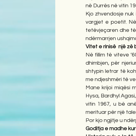
në Durrës në vitin 19
Kjo zhvendosje nuk 
vargjet e poetit. Në
tetëvjeçaren dhe të m
ndërmarrjen ushqimore
Vitet e rinisë  një z
Në fillim të viteve ’
dhimbjen, për njeriu
shtypin letrar të kohë
me ndjeshmëri të veç
Mane krijoi miqësi m
Hysa, Bardhyl Agasi, 
vitin 1967, u bë anë
merituar për një talen
Por kjo ngjitje u ndër
Goditja e madhe kur 