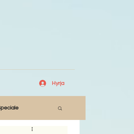
Hyrja
peciale
Lajme