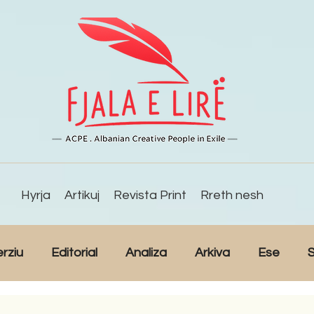
Hyrja
Artikuj
Revista Print
Rreth nesh
erziu
Editorial
Analiza
Arkiva
Ese
S
Reportazh
Studime
Intervista
Kulturë