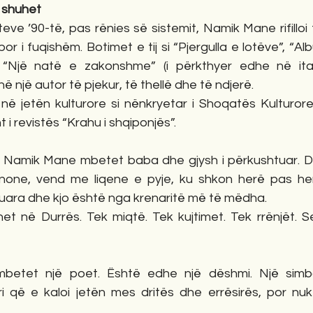
k shuhet
teve ’90-të, pas rënies së sistemit, Namik Mane rifilloi 
 por i fuqishëm. Botimet e tij si “Pjergulla e lotëve”, “A
 “Një natë e zakonshme” (i përkthyer edhe në ital
 një autor të pjekur, të thellë dhe të ndjerë.
 në jetën kulturore si nënkryetar i Shoqatës Kulturore “
i revistës “Krahu i shqiponjës”.
 Namik Mane mbetet baba dhe gjysh i përkushtuar. Dy 
one, vend me liqene e pyje, ku shkon herë pas here
suara dhe kjo është nga krenaritë më të mëdha.
et në Durrës. Tek miqtë. Tek kujtimet. Tek rrënjët. S
etet një poet. Është edhe një dëshmi. Një simbo
eri që e kaloi jetën mes dritës dhe errësirës, por nuk