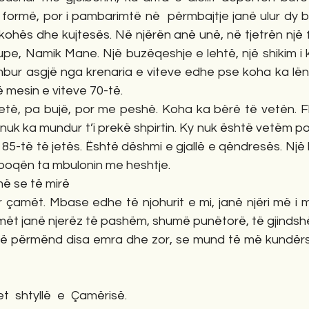
në formë, por i pambarimtë në  përmbajtje janë ulur dy bu
ohës dhe kujtesës. Në njërën anë unë, në tjetrën një f
supe, Namik Mane. Një buzëqeshje e lehtë, një shikim i kt
mbur asgjë nga krenaria e viteve edhe pse koha ka lënë
 mesin e viteve 70-të.
të, pa bujë, por me peshë. Koha ka bërë të vetën. Fl
 nuk ka mundur t’i prekë shpirtin. Ky nuk është vetëm portr
 85-të të jetës. Është dëshmi e gjallë e qëndresës. Një h
poqën ta mbulonin me heshtje.
ë se të mirë
 çamët. Mbase edhe të njohurit e mi, janë njëri më i mir
ët janë njerëz të pashëm, shumë punëtorë, të gjindshë
ë përmënd disa emra dhe zor, se mund të më kundërsh
shtyllë e Çamërisë. 