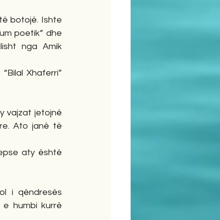
të botojë. Ishte 
lbum poetik” dhe 
isht nga Amik 
Bilal Xhaferri” 
vajzat jetojnë 
. Ato janë të 
epse aty është 
l i qëndresës 
 e humbi kurrë 