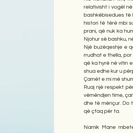
relativisht i vogël 
bashkëbisedues të k
histori të tërë mbi 
prani, që nuk ka hu
Njohur së bashku, në
Një buzëqeshje e qe
rrudhat e thella, por
që ka hyrë në vitin e
shua edhe kur u për
Çamët e mi më shum
Ruaj një respekt për
vëmëndjen time, çam
dhe të mënçur. Do t
që çfaq për ta.
Namik Mane mbetet 