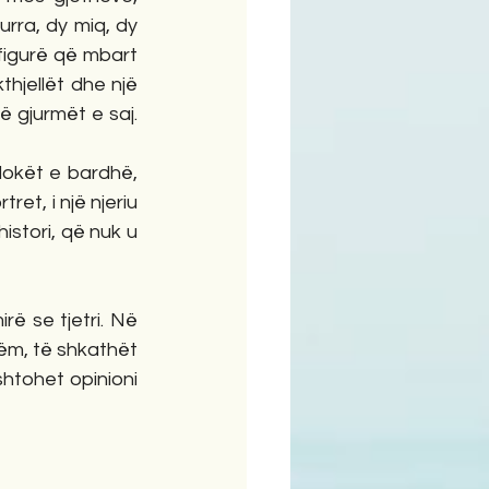
rra, dy miq, dy 
igurë që mbart 
hjellët dhe një 
 gjurmët e saj. 
okët e bardhë, 
et, i një njeriu 
istori, që nuk u 
ë se tjetri. Në 
m, të shkathët 
tohet opinioni 