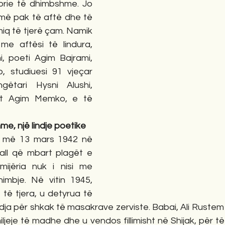
storie të dhimbshme. Jo 
 më pak të aftë dhe të 
iq të tjerë çam. Namik 
me aftësi të lindura, 
ni, poeti Agim Bajrami, 
, studiuesi 91 vjeçar 
ngëtari Hysni Alushi, 
it Agim Memko, e të 
me, një lindje poetike
 më 13 mars 1942 në 
uall që mbart plagët e 
mijëria nuk i nisi me 
imbje. Në vitin 1945, 
ra të tjera, u detyrua të 
dja për shkak të masakrave zerviste. Babai, Ali Rustem
iljeje të madhe dhe u vendos fillimisht në Shijak, për t