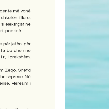
hqente më vonë 
kollën fillore, 
i elektriçist në 
i i poezisë.
e për jetën, për 
n të botohen në 
i ri, i prekshëm, 
om Zeqo, Shefki 
 dhe shprese. Në 
isë, vlerësim i 