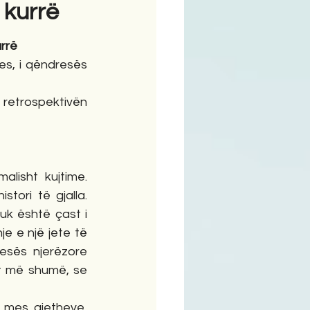
 kurrë
urrë
ime
s, i qëndresës 
 retrospektivën 
alisht kujtime. 
tori të gjalla. 
uk është çast i 
 e një jete të 
tesës njerëzore 
et më shumë, se 
 mes gjetheve, 