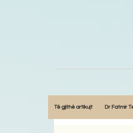
Të gjithë artikujt
Dr Fatmir T
Opinione
Komunitet