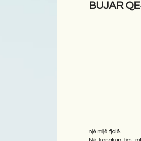
BUJAR QESJ
Antologji
Poezi
Tre
një mijë fjalë.
Në konakun tim, mbu