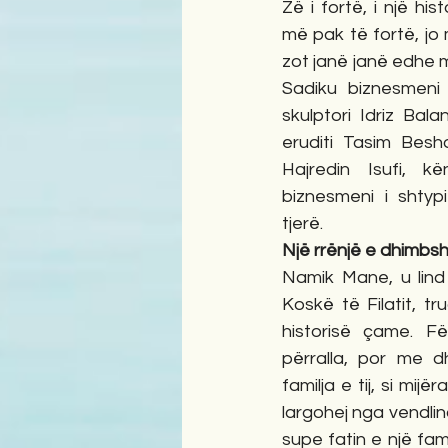
Zë i fortë, i një hi
më pak të fortë, jo
zot janë janë edhe m
Sadiku biznesmeni 
skulptori Idriz Bala
eruditi Tasim Besho
Hajredin Isufi, kë
biznesmeni i shtyp
tjerë.
Një rrënjë e dhimbsh
Namik Mane, u lind
Koskë të Filatit, tr
historisë çame. Fë
përralla, por me dh
familja e tij, si mijë
largohej nga vendlin
supe fatin e një fam