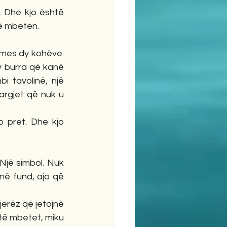
t. Dhe kjo është 
që mbeten.
mes dy kohëve. 
y burra që kanë 
 tavolinë, një 
rgjet që nuk u 
pret. Dhe kjo 
jë simbol. Nuk 
 në fund, ajo që 
jerëz që jetojnë 
të mbetet, miku 