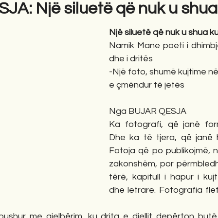
A: Një siluetë që nuk u shua
Një siluetë që nuk u shua k
gime
Novela
Romane
English
Përkth
Namik Mane poeti i dhimbje
dhe i dritës
-Një foto, shumë kujtime në
e çmëndur të jetës
Nga BUJAR QESJA
Ka fotografi, që janë form
Dhe ka të tjera, që janë his
Fotoja që po publikojmë, n
zakonshëm, por përmbledhje
tërë, kapitull i hapur i kuj
dhe letrare. Fotografia fl
shur me gjelbërim, ku drita e diellit depërton butë