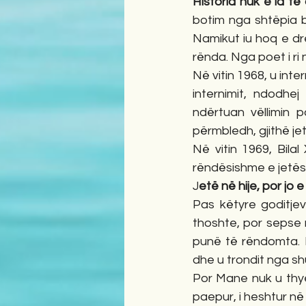
Historia nuk e la t
botim nga shtëpia b
Namikut iu hoq e dre
rënda. Nga poet i ri n
Në vitin 1968, u inte
internimit, ndodhej
ndërtuan vëllimin p
përmbledh, gjithë jet
Në vitin 1969, Bila
rëndësishme e jetës
J
etë në hije, por jo 
Pas këtyre goditjev
thoshte, por sepse n
punë të rëndomta. Fa
dhe u trondit nga sh
Por Mane nuk u thye. 
paepur, i heshtur në 