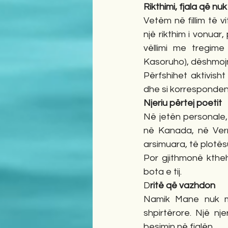
Rikthimi, fjala që nu
Vetëm në fillim të vi
një rikthim i vonuar,
vëllimi me tregime
Kasoruho), dëshmojnë
Përfshihet aktivisht
dhe si korrespondent 
Njeriu përtej poetit
Në jetën personale,
në Kanada, në Vern
arsimuara, të plotë
Por gjithmonë ktheh
bota e tij.
D
ritë që vazhdon
Namik Mane nuk mb
shpirtërore. Një nj
besimin në fjalën.