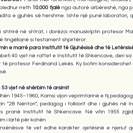
bledhur rreth 
10.000 fjalë
 nga autorë arbëreshë, nga po
adita e gjuhës së hershme. Ishte një punë laboratori, q
 shtrirë në shtrat, i dorëzoi manuskriptin profesor Ma
ë tingëllojnë si testament shpirtëror:
imin e marrë para Institutit të Gjuhësisë dhe të Letërsis
mbeti 40 vjet në raftet e Institutit të Shkencave, deri sa 
it të profesor Ferdinand Lekës. Ky botim konsiderohet 
së.
53 vjet në shërbim të arsimit
dhën 1945–1960, Kamsi vijon veprimtarinë e tij pedagogj
n “28 Nëntori”, pedagog i folklorit dhe i gjuhës në Ins
s pranë Institutit të Shkencave. Në vitin 1955 zgji
rim i lartë për kohën.
 nxënësve të vet edhe karakter: qetësinë e njeriut q