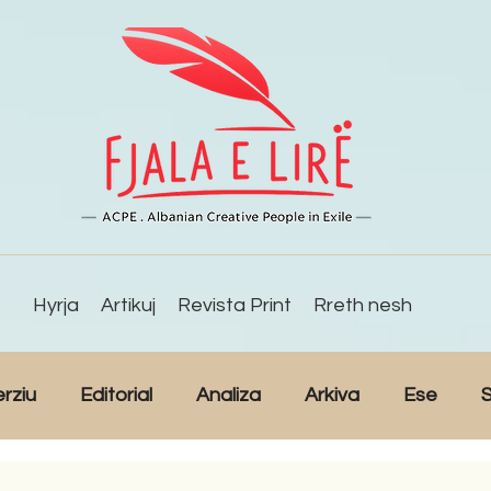
Hyrja
Artikuj
Revista Print
Rreth nesh
erziu
Editorial
Analiza
Arkiva
Ese
S
Reportazh
Studime
Intervista
Kulturë