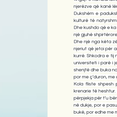
njerëzve që kanë lë
Dukshëm e padukshëm
kulturë të natyrshm
Dhe kushdo që e ka nj
një gjuhë shpirtërore
Dhe një nga këta zër
njeriut që jetoi për 
kurrë. Shkodra e tij 
universiteti i parë i
shenjtë dhe buka nd
por me ç’duron, me 
Kola fliste shpesh p
krenarie të heshtur. 
përpjekja për t’u bë
në dukje, por e pasu
bukë, por edhe me m