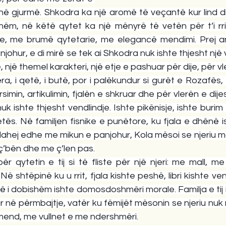
në gjurmë.
Shkodra ka një aromë të veçantë kur lind die
, në këtë qytet ka një mënyrë të vetën për t’i rritu
e, me brumë qytetarie, me elegancë mendimi. Prej and
ohur, e di mirë se tek ai Shkodra nuk ishte thjesht një v
, një themel karakteri, një etje e pashuar për dije, për vl
a, i qetë, i butë, por i palëkundur si gurët e Rozafës, ë
arsimin, arti­kulimin, fjalën e shkruar dhe për vlerën e dij
nuk ishte thjesht vendlindje. Ishte pikënisje, ishte burim 
 jetës. Në familjen fisnike e punëtore, ku fjala e dhënë 
ahej edhe me mikun e panjohur, Kola mësoi se njeriu ma
ç’bën dhe me ç’len pas.
ër qytetin e tij si të fliste për një njeri: me mall, me
Në shtëpinë ku u rrit, fjala kishte peshë, libri kishte ve
rë i dobishëm ishte domosdoshmëri morale. Familja e tij i
r në përmbajtje, vatër ku fëmijët mësonin se njeriu nuk 
end, me vullnet e me ndershmëri.