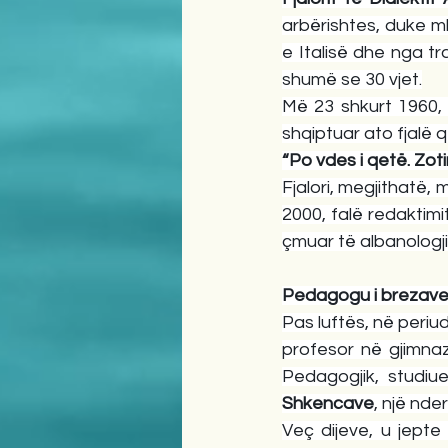
arbërishtes, duke m
e Italisë dhe nga tr
shumë se 30 vjet.
Më 23 shkurt 1960, i
shqiptuar ato fjalë q
“Po vdes i qetë. Zot
Fjalori, megjithatë, 
2000, falë redaktim
çmuar të albanologji
Pedagogu i brezave 
Pas luftës, në periu
profesor në gjimnazi
Pedagogjik, studiue
Shkencave
, një nde
Veç dijeve, u jepte