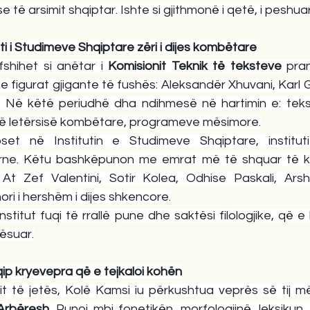
e të arsimit shqiptar. Ishte si gjithmonë i qetë, i peshuar
ti i Studimeve Shqiptare zëri i dijes kombëtare
shihet si anëtar i 
Komisionit Teknik të teksteve
 pran
e figurat gjigante të fushës: Aleksandër Xhuvani, Karl 
i. Në këtë periudhë dha ndihmesë në hartimin e: teks
 të letërsisë kombëtare, programeve mësimore.
et në Institutin e Studimeve Shqiptare, instituti
rne. Këtu bashkëpunon me emrat më të shquar të kërk
t Zef Valentini, Sotir Kolea, Odhise Paskali, Arshi
ori i hershëm i dijes shkencore.
nstitut fuqi të rrallë pune dhe saktësi filologjike, që 
rësuar.
qip kryevepra që e tejkaloi kohën
t Arbëresh
. Punoi mbi fonetikën, morfologjinë, leksikun, 