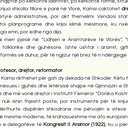
i shqiptar po kërkonte identitet, po kërkonte formë, struk
krijua shkolla fillore e parë në Vlorë, Kamsi caktohet 
dre
yrë administrative, por akt themelimi. Vendosi stan
toi planprograme dhe krijoi klimë mësimore, ku nxën
ga emri, por edhe nga dija.
 merr pjesë në: “Lidhjen e Arsimtarëve të Vlorës”, “Kl
, folklorike dhe gjuhësore. Ishte ushtar i arsimit, gjit
 formës së duhur, për të ngjizur një brez të ri ndërgjeg
ofesor, drejtor, reformator
Kamsi rikthehet për gati dy dekada në Shkodër. Këtu fo
ësues i gjuhës dhe letërsisë shqipe në Gjimnazin e Shte
dhe më vonë drejtor i Institutit Femëror “Donika Kastrio
nuk ishin thjesht poste, por instrumente për të krijua
ërthurte disiplinën shkodrane me përvojën e viteve 
ë të mesme moderne, të krahasueshme me ato europian
n e delegatëve të 
Kongresit II Arsimor (1922)
, ku u pë