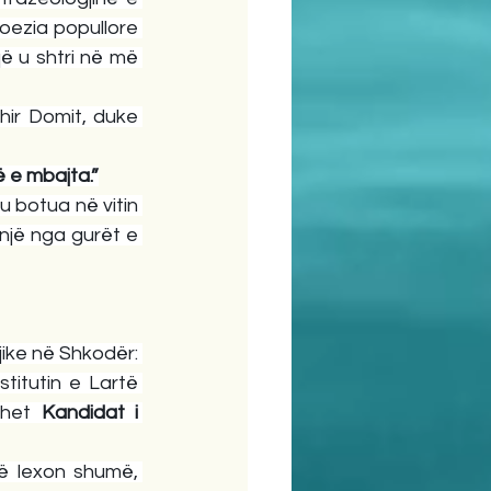
ezia popullore 
ë u shtri në më 
hir Domit, duke 
ë e mbajta.”
u botua në vitin 
një nga gurët e 
ike në Shkodër: 
titutin e Lartë 
dhet 
Kandidat i 
ë lexon shumë, 