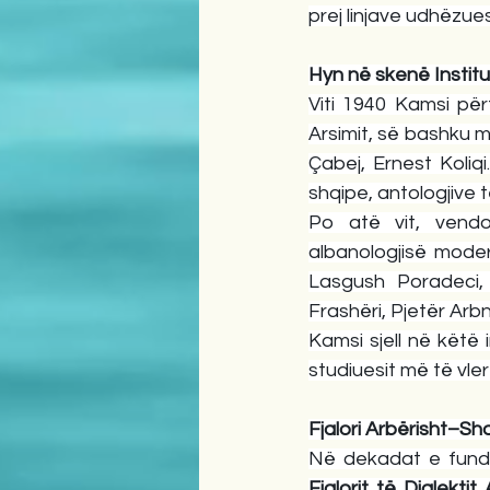
prej linjave udhëzues
Hyn në skenë Institu
Viti 1940 Kamsi përf
Arsimit, së bashku m
Çabej, Ernest Koliq
shqipe, antologjive
Po atë vit, vendos
albanologjisë mode
Lasgush Poradeci, A
Frashëri, Pjetër Arbn
Kamsi sjell në këtë i
studiuesit më të vle
Fjalori Arbërisht–Sh
Fjalorit të Dialekti