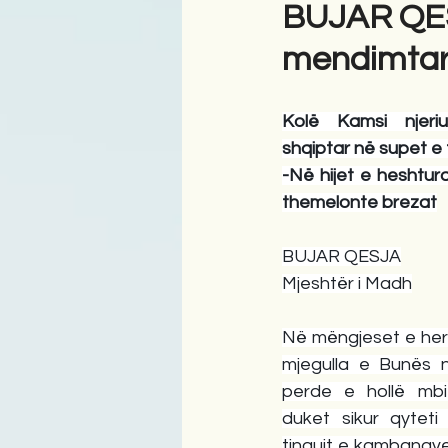
BUJAR QESJ
mendimtari
Antologji
Poezi
Tre
Kolë Kamsi njeriu
shqiptar në supet e t
-Në hijet e heshtur
themelonte brezat
BUJAR QESJA
Mjeshtër i Madh
Në mëngjeset e her
mjegulla e Bunës n
perde e hollë mbi 
duket sikur qyteti
tingujt e kambanave