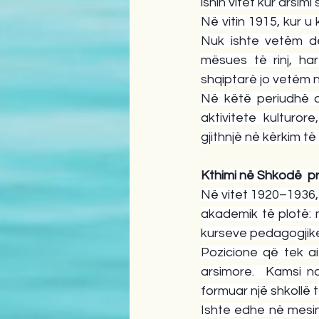
ishin vitet kur arsim
Në vitin 1915, kur u 
Nuk ishte vetëm det
mësues të rinj, har
shqiptarë jo vetëm n
Në këtë periudhë ai
aktivitete kulturore
gjithnjë në kërkim të
Kthimi në Shkodë  pr
Në vitet 1920–1936, 
akademik të plotë: m
kurseve pedagogjike 
Pozicione që tek ai 
arsimore.  Kamsi nd
formuar një shkoll
Ishte edhe në mesi