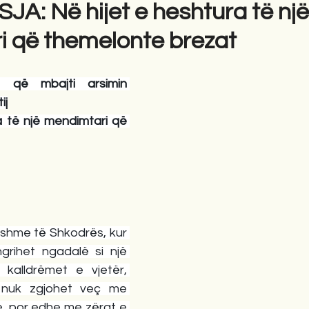
A: Në hijet e heshtura të një
 që themelonte brezat
gime
Novela
Romane
English
Përkth
 që mbajti arsimin 
ij
a të një mendimtari që 
shme të Shkodrës, kur 
grihet ngadalë si një 
kalldrëmet e vjetër, 
 nuk zgjohet veç me 
, por edhe me zërat e 