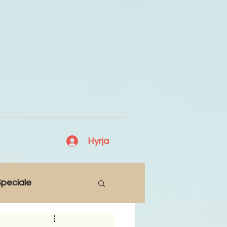
Hyrja
peciale
Lajme