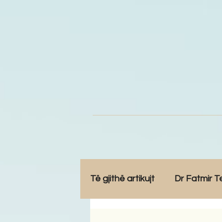
Të gjithë artikujt
Dr Fatmir T
Opinione
Komunitet