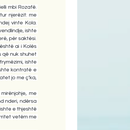
lli mbi Rozafë. 
r njerëzit: me 
ej vinte Kola. 
endlindje, ishte 
erë, për saktësi.
shtë ai i Kolës 
es që nuk shuhet 
frymëzimi, ishte 
ishte kontratë e 
tet jo me ç’ka, 
 mirënjohje, me 
nd nderi, ndërsa 
shte e thjeshtë 
rritet vetëm me 