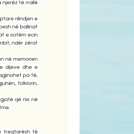
jerëz të rrallë 
tare rilindjen e 
esh në ballinat 
at e sotëm ecin 
it, ndër zërat 
on në memorien 
e dijeve dhe e 
agjinohet pa të, 
hën, folklorin, 
 gjatë që nis në 
tme.
 tregtarësh të 