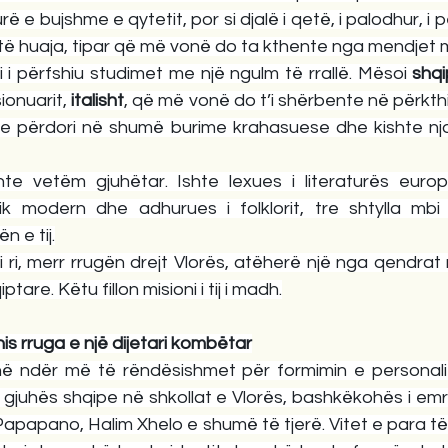
gurë e bujshme e qytetit, por si djalë i qetë, i palodhur, i
 të huaja, tipar që më vonë do ta kthente nga mendjet 
 i përfshiu studimet me një ngulm të rrallë. Mësoi 
shqi
ionuarit, 
italisht
shte vetëm gjuhëtar. Ishte lexues i literaturës europi
k modern dhe adhurues i folklorit, tre shtylla mbi 
n e tij.
i ri, merr rrugën drejt Vlorës, atëherë një nga qendrat
ptare. Këtu fillon misioni i tij i madh.
nis rruga e një dijetari kombëtar
ë ndër më të rëndësishmet për formimin e personalite
gjuhës shqipe në shkollat e Vlorës, bashkëkohës i emra
apapano, Halim Xhelo e shumë të tjerë. Vitet e para të