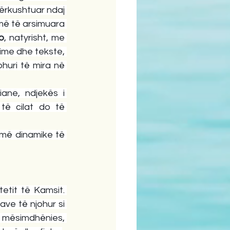
 përkushtuar ndaj 
më të arsimuara 
p
, natyrisht, me 
, që më vonë do t’i shërbente në përkthime dhe tekste, 
, gjuhë që e përdori në shumë burime krahasuese dhe kishte njohuri të mira në 
ane, ndjekës i 
të cilat do të 
 më dinamike të 
tit të Kamsit. 
ve të njohur si 
 mësimdhënies, 