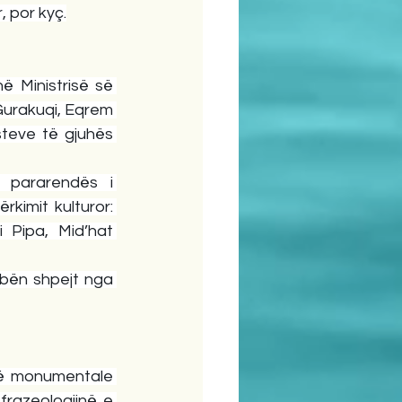
, por kyç.
ë Ministrisë së 
Gurakuqi, Eqrem 
teve të gjuhës 
 pararendës i 
imit kulturor: 
 Pipa, Mid’hat 
e bën shpejt nga 
Në dekadat e fundit të jetës, Kolë Kamsi iu përkushtua veprës së tij më monumentale 
frazeologjinë e 