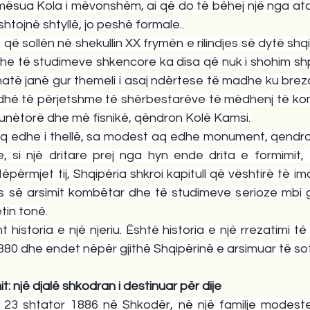
ësua Kola i mëvonshëm, ai që do të bëhej një nga ata n
 shtojnë shtyllë, jo peshë formale..
 që sollën në shekullin XX frymën e rilindjes së dytë shqip
 dhe të studimeve shkencore ka disa që nuk i shohim shp
thatë janë gur themeli i asaj ndërtese të madhe ku brez
adhë të përjetshme të shërbestarëve të mëdhenj të komb
unëtorë dhe më fisnikë, qëndron Kolë Kamsi.
aq edhe i thellë, sa modest aq edhe monument, qendr
e, si një dritare prej nga hyn ende drita e formimit, 
ëpërmjet tij, Shqipëria shkroi kapitull që vështirë të im
jes së arsimit kombëtar dhe të studimeve serioze mbi gju
tin tonë.
 historia e një njeriu. Është historia e një rrezatimi të
880 dhe endet nëpër gjithë Shqipërinë e arsimuar të so
: një djalë shkodran i destinuar për dije
 23 shtator 1886 në Shkodër, në një familje modeste