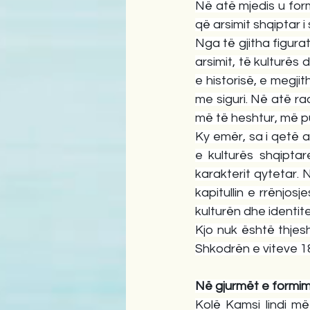
Në atë mjedis u form
që arsimit shqiptar i
Nga të gjitha figurat
arsimit, të kulturës
e historisë, e megji
me siguri. Në atë r
më të heshtur, më p
Ky emër, sa i qetë 
e kulturës shqiptar
karakterit qytetar. N
kapitullin e rrënjos
kulturën dhe identite
Kjo nuk është thjesht
Shkodrën e viteve 1
Në gjurmët e formimit
Kolë Kamsi lindi më