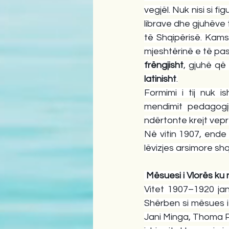
vegjël. Nuk nisi si fi
librave dhe gjuhëve
të Shqipërisë. Kamsi
mjeshtërinë e të pas
frëngjisht
latinisht
.
Formimi i tij nuk i
mendimit pedagogji
ndërtonte krejt veprë
Në vitin 1907, ende 
lëvizjes arsimore shqi
 Mësuesi i Vlorës ku 
Vitet 1907–1920 jan
Shërben si mësues i 
Jani Minga, Thoma P