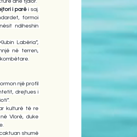
turë dhe fjalor.
jtori i parë
 i saj. 
dardet, formoi 
ësit ndiheshin 
ubin Labëria”, 
hnjë në terren, 
je kombëtare.
rmon një profil 
tit, drejtues i 
ti”.
r kulturë të re 
në Vlorë, duke 
e.
rcaktuan shumë 