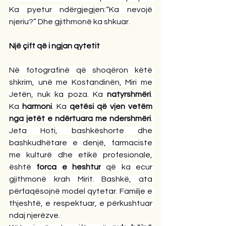
Ka pyetur ndërgjegjen:“Ka nevojë 
njeriu?” Dhe gjithmonë ka shkuar.
Një çift që i ngjan qytetit
Në fotografinë që shoqëron këtë 
shkrim, unë me Kostandinën, Miri me 
Jetën, nuk ka poza. Ka 
natyrshmëri
. 
Ka 
harmoni
. Ka 
qetësi që vjen vetëm 
nga jetët e ndërtuara me ndershmëri
. 
Jeta Hoti, bashkëshorte dhe 
bashkudhëtare e denjë, farmaciste 
me kulturë dhe etikë profesionale, 
është 
forca e heshtur
 që ka ecur 
gjithmonë krah Mirit. Bashkë, ata 
përfaqësojnë model qytetar. Familje e 
thjeshtë, e respektuar, e përkushtuar 
ndaj njerëzve.