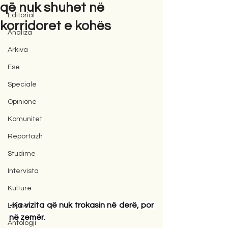
që nuk shuhet në
Editorial
korridoret e kohës
Analiza
Arkiva
Ese
Speciale
Opinione
Komunitet
Reportazh
Studime
Intervista
Kulturë
-Ka vizita që nuk trokasin në derë, por 
Lajme
në zemër.
Antologji