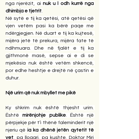
nga njerëzit, ai 
nuk u l odh kurrë nga 
dhimbja e tjetrit
.
Në sytë e tij ka qetësi, atë qetësi që 
vjen vetëm pasi ka bërë paqe me 
ndërgjegjen. Në duart e tij ka kujtesë, 
mijëra jetë të prekura, mijëra fate të 
ndihmuara. Dhe në fjalët e tij ka 
gjithmonë masë, sepse ai e di se 
mjekësia nuk është vetëm shkencë, 
por edhe heshtje e drejtë në çastin e 
duhur.
Një urim që nuk mbyllet me pikë
Ky shkrim nuk është thjesht urim. 
Është 
mirënjohje publike
. Është një 
përpjekje për t’i thënë faleminderit një 
njeriu që 
ia ka dhënë jetën qytetit të 
vet
, pa llogari, pa kushte. Doktor Miri 