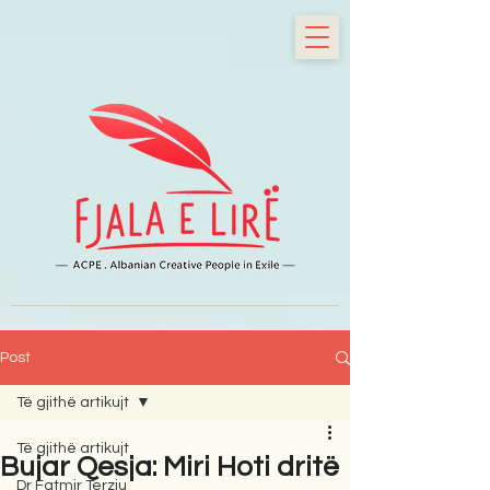
Post
Të gjithë artikujt
Të gjithë artikujt
Bujar Qesja: Miri Hoti dritë
Dr Fatmir Terziu