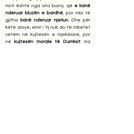
Hoti është nga ata burra, që 
e kanë 
nderuar bluzën e bardhë
, por mbi të 
gjitha 
kanë nderuar njeriun
. Dhe për 
këtë arsye, emri i tij nuk do të mbetet 
vetëm në kujtesën e mjekësisë, por 
në 
kujtesën morale të Durrësit
. Ka 
njerëz që jetojnë gjatë. Ka njerëz që 
jetojnë mirë. Ka njerëz që lënë pas 
fjalë. Ka njerëz që lënë pas zhurmë. Por 
ka edhe njerëz që lënë pas 
dritë 
orientuese
, si fanarë në breg të detit, 
që nuk flasin, por tregojnë drejtimin.
Doktor 
Miri Hoti
 i përket kësaj 
kategorie të rrallë. Ai nuk e ka 
shpëtuar botën, por ka bërë diçka po 
aq të madhe, 
ka shpëtuar njerëz
, pa 
bujë, pa kushte, pa llogari. Dhe 
ndoshta kjo është filozofia më e lartë 