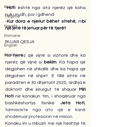
Poezi
-Hoti
 është nga ata njerëz që koha 
nuk i rrudh, por i gdhend.
Tregime
-
Kur dora e njeriut bëhet strehë,
 m
bi 
Novela
një jetë të jetuar për të tjerët
Romane
BUJAR QESJA
English
Përkthime
Ka njerëz që vijnë si vizitorë dhe ka 
njerëz që vijnë si 
bekim
. Ka hapa që 
dëgjohen në shkallë dhe ka hapa që 
dëgjohen në shpirt. E tillë ishte në 
paraditen e 30 dhjetorit 2025, ardhja e 
doktorit dhe kirurgut të shquar 
Miri 
Hoti
 në konakun tim, i shoqëruar nga 
bashkëshortja fisnike 
Jeta Hoti
,
farmaciste nga ato që e kanë 
shndërruar profesionin në mision.
Konaku im u mbush me një heshtje të 