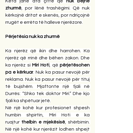
Këta janë ata çifte që 
nuk bëjnë 
zhurmë
, por lënë trashëgimi. Që nuk 
kërkojnë dritat e skenës, por ndriçojnë 
rrugët e errëta të halleve njerëzore.
Përjetësia nuk ka zhurmë
Ka njerëz që ikin dhe harrohen. Ka 
njerëz që rrinë dhe bëhen zakon. Dhe 
ka njerëz si 
Miri Hoti
, që 
përjetësohen 
pa e kërkuar
. Nuk ka pasur nevojë për 
reklama. Nuk ka pasur nevojë për tituj 
të bujshëm. Mjaftonte një fjali në 
Durrës: “Shko tek doktor Miri.” Dhe kjo 
fjali ka shpëtuar jetë.
Në një kohë kur profesionet shpesh 
humbin shpirtin, Miri Hoti e ka 
ruajtur 
thelbin e mjekësisë
, shërbimin. 
Në një kohë kur njerëzit lodhen shpejt 