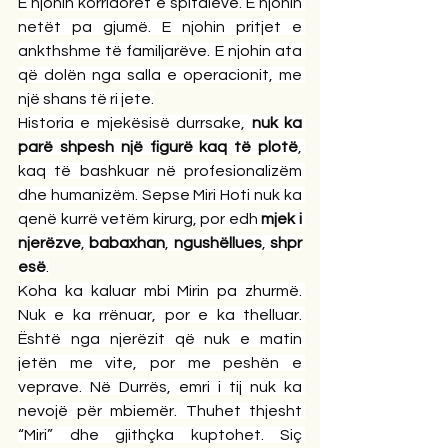
E njohin korridoret e spitaleve. E njohin 
netët pa gjumë. E njohin pritjet e 
ankthshme të familjarëve. E njohin ata 
që dolën nga salla e operacionit, me 
një shans të ri jete.
Historia e mjekësisë durrsake, 
nuk ka 
parë shpesh një figurë kaq të plotë
, 
kaq të bashkuar në profesionalizëm 
dhe humanizëm. Sepse Miri Hoti nuk ka 
qenë kurrë vetëm kirurg, por edh 
mjek i 
njerëzve
, 
babaxhan
, 
ngushëllues
, 
shpr
esë
.
Koha ka kaluar mbi Mirin pa zhurmë. 
Nuk e ka rrënuar, por e ka thelluar. 
Është nga njerëzit që nuk e matin 
jetën me vite, por me peshën e 
veprave. Në Durrës, emri i tij nuk ka 
nevojë për mbiemër. Thuhet thjesht 
“Miri” dhe gjithçka kuptohet. Siç 