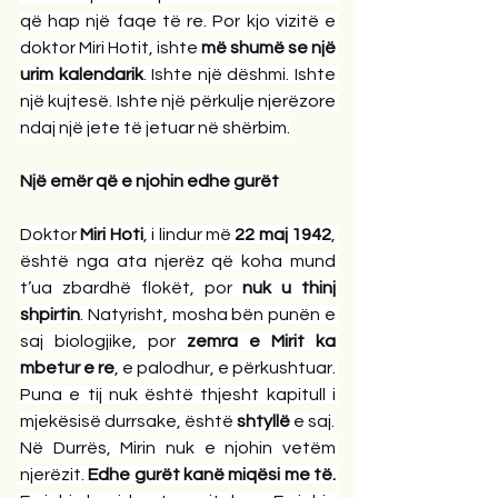
që hap një faqe të re. Por kjo vizitë e 
doktor Miri Hotit, ishte 
më shumë se një 
urim kalendarik
. Ishte një dëshmi. Ishte 
një kujtesë. Ishte një përkulje njerëzore 
ndaj një jete të jetuar në shërbim.
Një emër që e njohin edhe gurët
Doktor 
Miri Hoti
, i lindur më 
22 maj 1942
, 
është nga ata njerëz që koha mund 
t’ua zbardhë flokët, por 
nuk u thinj 
shpirtin
. Natyrisht, mosha bën punën e 
saj biologjike, por 
zemra e Mirit ka 
mbetur e re
, e palodhur, e përkushtuar. 
Puna e tij nuk është thjesht kapitull i 
mjekësisë durrsake, është 
shtyllë
 e saj.
Në Durrës, Mirin nuk e njohin vetëm 
njerëzit. 
Edhe gurët kanë miqësi me të.