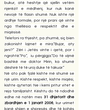
bukur, atë heshtje që sjellin vetëm 
njerëzit e mëdhenj, kur nuk kanë 
nevojë të flasin shumë. Nuk ishte një 
ardhje formale, por një prani që vinte 
nga thellësia e respektit dhe e 
miqësisë.
Telefoni ra thjesht, pa zhurmë, siç bien 
zakonisht lajmet e mira.“Bujar, aty 
jeni?” Zëri i Jetës vinte i qetë, por i 
ngrohtë.“Po”,  iu përgjigja.“Do të vijmë 
bashkë me doktor Mirin, ka shumë 
dëshirë të të uroj duke të takuar.”
Në ato pak fjalë kishte më shumë se 
një urim. Kishte respekt, kishte miqësi, 
kishte qytetari. Ne i kemi pritur vitet e 
reja familjarisht. Kështu do të ndodhë 
edhe në natën mes 
31 dhjetorit dhe 
zbardhjen e 1 janarit 2006
, kur urimet 
kanë shijen e shpresës dhe të kohës 