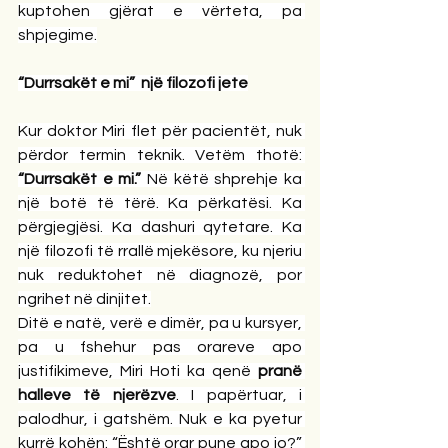
kuptohen gjërat e vërteta, pa 
shpjegime.
“Durrsakët e mi”  një filozofi jete
Kur doktor Miri flet për pacientët, nuk 
përdor termin teknik. Vetëm thotë: 
“Durrsakët e mi.”
 Në këtë shprehje ka 
një botë të tërë. Ka përkatësi. Ka 
përgjegjësi. Ka dashuri qytetare. Ka 
një filozofi të rrallë mjekësore, ku njeriu 
nuk reduktohet në diagnozë, por 
ngrihet në dinjitet.
Ditë e natë, verë e dimër, pa u kursyer, 
pa u fshehur pas orareve apo 
justifikimeve, Miri Hoti ka qenë 
pranë 
halleve të njerëzve
. I papërtuar, i 
palodhur, i gatshëm. Nuk e ka pyetur 
kurrë kohën: “Është orar pune apo jo?” 