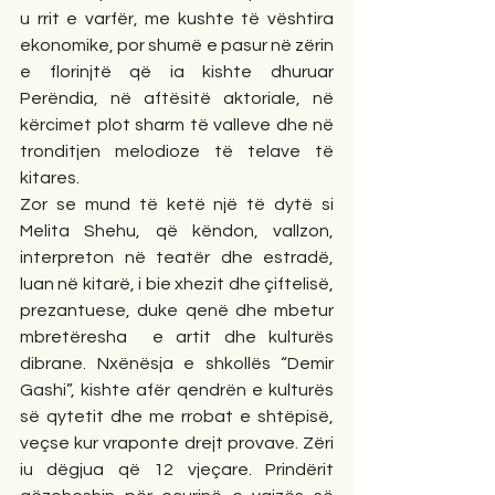
u rrit e varfër, me kushte të vështira 
ekonomike, por shumë e pasur në zërin 
e florinjtë që ia kishte dhuruar 
Perëndia, në aftësitë aktoriale, në 
kërcimet plot sharm të valleve dhe në 
tronditjen melodioze të telave të 
kitares.
Zor se mund të ketë një të dytë si 
Melita Shehu, që këndon, vallzon, 
interpreton në teatër dhe estradë, 
luan në kitarë, i bie xhezit dhe çiftelisë, 
prezantuese, duke qenë dhe mbetur 
mbretëresha  e artit dhe kulturës 
dibrane. Nxënësja e shkollës “Demir 
Gashi”, kishte afër qendrën e kulturës 
së qytetit dhe me rrobat e shtëpisë, 
veçse kur vraponte drejt provave. Zëri 
iu dëgjua që 12 vjeçare. Prindërit 