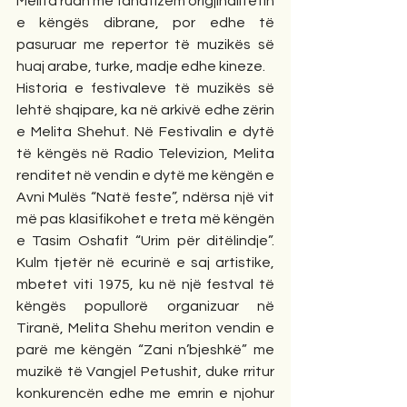
Melita ruan me fanatizëm origjinalitetin 
e këngës dibrane, por edhe të 
pasuruar me repertor të muzikës së 
huaj arabe, turke, madje edhe kineze.
Historia e festivaleve të muzikës së 
lehtë shqipare, ka në arkivë edhe zërin 
e Melita Shehut. Në Festivalin e dytë 
të këngës në Radio Televizion, Melita 
renditet në vendin e dytë me këngën e 
Avni Mulës “Natë feste”, ndërsa një vit 
më pas klasifikohet e treta më këngën 
e Tasim Oshafit “Urim për ditëlindje”. 
Kulm tjetër në ecurinë e saj artistike, 
mbetet viti 1975, ku në një festval të 
këngës popullorë organizuar në 
Tiranë, Melita Shehu meriton vendin e 
parë me këngën “Zani n’bjeshkë” me 
muzikë të Vangjel Petushit, duke rritur 
konkurencën edhe me emrin e njohur 