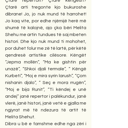
Çfarë repertori? Çfarë këngësh? 
Çfarë arti tregonte kjo bukuroshe 
dibrane! Jo, jo nuk mund të harrohet! 
Jo kaq vite, por edhe njëmijë herë më 
shumë të kalojnë, ajo çka bëri Melita 
Shehu me artin tundues të saj mbeten 
histori. Dhe kjo nuk mund ti mohohet, 
por duhet folur me zë të lartë, për këtë 
qendresë artistike cilësore. Këngët 
“Jepma mollën”, “Ma ke gishtin për 
unazë”, “Shkoi djali termale”, “ Këngë 
Kurbeti”, “Moj e mira syrin larush”, “Çom 
nishanin djalo”, “ Seç e mora rrugën”, 
“Moj e bija Runit”, “Ti këndej e unë 
andej” janë repertor i palëkundur, janë 
vlerë, janë histori, janë vetë e gjalla me 
ngjyrat më të ndezura të artit të 
Melita Shehut.
Dibra u bë e famshme edhe nga zëri i 