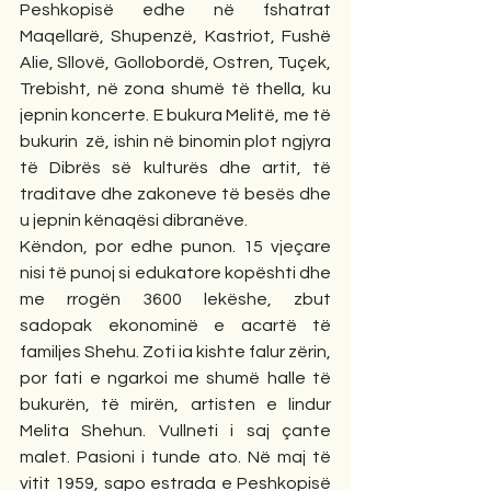
Peshkopisë edhe në fshatrat 
Maqellarë, Shupenzë, Kastriot, Fushë 
Alie, Sllovë, Gollobordë, Ostren, Tuçek, 
Trebisht, në zona shumë të thella, ku 
jepnin koncerte. E bukura Melitë, me të 
bukurin  zë, ishin në binomin plot ngjyra 
të Dibrës së kulturës dhe artit, të 
traditave dhe zakoneve të besës dhe 
u jepnin kënaqësi dibranëve.
Këndon, por edhe punon. 15 vjeçare 
nisi të punoj si edukatore kopështi dhe 
me rrogën 3600 lekëshe, zbut 
sadopak ekonominë e acartë të 
familjes Shehu. Zoti ia kishte falur zërin, 
por fati e ngarkoi me shumë halle të 
bukurën, të mirën, artisten e lindur 
Melita Shehun. Vullneti i saj çante 
malet. Pasioni i tunde ato. Në maj të 
vitit 1959, sapo estrada e Peshkopisë 