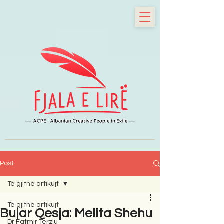
Post
Të gjithë artikujt
Të gjithë artikujt
Bujar Qesja: Melita Shehu
Dr Fatmir Terziu