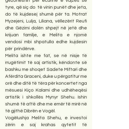
gëzoheshin për ecurinë e vajzës së 
tyre, që siç do  të vinin punët dhe jeta, 
do të kujdesej shumë për ta. Motrat 
Myzejeni, Lulja, Liliana, vëllezërit Reufi 
dhe Gëzimi dolën shpejt në jetë dhe 
krijuan familje, e Melita e njomë 
vendosi mbi shpatulla edhe kujdesin 
për  prindërve.
Melita ishte me fat, se në nisje të 
rrugëtimit të saj artistik, këndonte së 
bashku me shoqet Sadete Miftari dhe 
Afërdita Graceni, duke u përgatitur me 
orë dhe ditë të tëra për koncertet nga 
mësuesi Kiço Kalami dhe udhëheqësi 
artistik i shkollës Mynyr Shehu. Ishin 
shumë të aftë dhe me emër të mirë në 
të gjithë Dibrën e Vogël.
Vogëlushja Melita Shehu, e investoi 
zërin e saj krahas qytetit të 