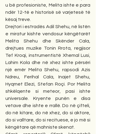
u bë profesioniste, Melita ishte e para 
ndër 12-të e historisë së varjetesë të 
kësaj treve.
Drejtori i estradës Adil Shehu, në listën 
e miratur kishte vendosur këngëtarët 
Melita Shehu dhe Skënder Cala, 
drejtues muzike Tonin Rrota, regjisor 
Tef Kroqi, instrumentistë Xhemal Lusi, 
Lahim Kola dhe në xhez ishte përsëri 
një emër Melita Shehu, rapsodi Azis 
Ndreu, Ferihal Cala, Inajet Shehu, 
Hyqmet Elezi, Stefan Roçi. Por Melita 
shkëlqente si meteor, pasi ishte 
universale. Kryente punën e disa 
vetave dhe ishte e rrallë. Do në çifteli, 
do në kitare, do në xhez, do si aktore, 
do si valltare, do si recituese, e jo më si 
këngëtare që mahniste skenat.