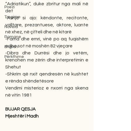
“Adriatikun”, duke zbritur nga mali në 
Poezi
det
Tregime
-Asnjë si ajo: këndonte, recitonte, 
valltare, prezantuese, aktore, luante 
Novela
në xhez, në çifteli dhe në kitarë
Romane
-Fama dhe emri, vinë po aq fuqishëm 
edhe sot në moshën 82 vjeçare
English
-Dibra dhe Durrësi dhe jo vetëm, 
Përkthime
krenohen me zërin dhe interpretimin e 
Shehut
-Shkrim që nxit qendresën në kushtet 
e rënda shëndetësore
Vendimi misterioz e nxorri nga skena 
në vitin 1981
BUJAR QESJA
Mjeshtër i Madh