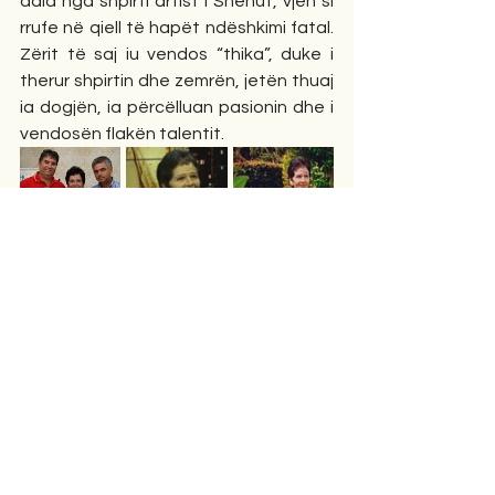
dala nga shpirti artist i Shehut, vjen si 
rrufe në qiell të hapët ndëshkimi fatal. 
Zërit të saj iu vendos “thika”, duke i 
therur shpirtin dhe zemrën, jetën thuaj 
ia dogjën, ia përcëlluan pasionin dhe i 
vendosën flakën talentit.
Nga ngarkesat e mëdha artistike, nga 
skenat e qytetit në ato të fshatrave 
dhe qendrave të punës dhe të 
prodhimit, dibrania e këngës, mrekullia 
e bukurisë skenike kalon ftohje të 
rëndë. Dhe kur rikthehet në punë, i 
japin haberin orgurzi: që duhet të 
shkosh në prodhim për të forcuar jetën 