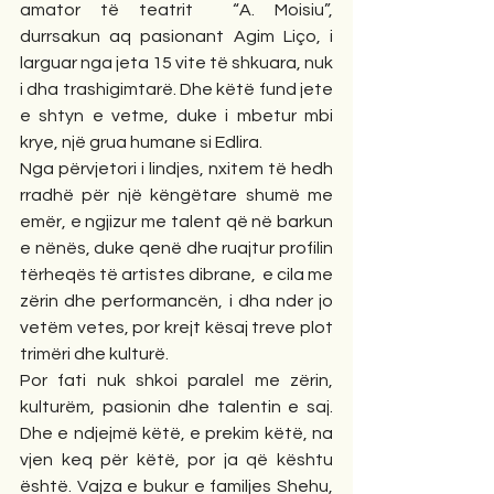
amator të teatrit  “A. Moisiu”, 
durrsakun aq pasionant Agim Liço, i 
larguar nga jeta 15 vite të shkuara, nuk 
i dha trashigimtarë. Dhe këtë fund jete 
e shtyn e vetme, duke i mbetur mbi 
krye, një grua humane si Edlira.
Nga përvjetori i lindjes, nxitem të hedh 
rradhë për një këngëtare shumë me 
emër, e ngjizur me talent që në barkun 
e nënës, duke qenë dhe ruajtur profilin 
tërheqës të artistes dibrane,  e cila me 
zërin dhe performancën, i dha nder jo 
vetëm vetes, por krejt kësaj treve plot 
trimëri dhe kulturë.
Por fati nuk shkoi paralel me zërin, 
kulturëm, pasionin dhe talentin e saj. 
Dhe e ndjejmë këtë, e prekim këtë, na 
vjen keq për këtë, por ja që kështu 
është. Vajza e bukur e familjes Shehu, 