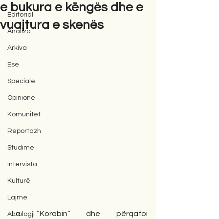
e bukura e këngës dhe e
Editorial
vuajtura e skenës
Analiza
Arkiva
Ese
Speciale
Opinione
Komunitet
Reportazh
Studime
Intervista
Kulturë
Lajme
-La “Korabin” dhe përqafoi 
Antologji