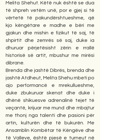
Melita Shehut. Këtë nuk është se dua 
të shpreh vetëm unë, por e gjej si të 
vërtetë të pakundërshtueshme, që 
kjo këngëtare e madhe e bëri me 
gjakun dhe mishin e fizikut të saj, të 
shpirtit dhe zemrës së saj, duke ia 
dhuruar përjetësisht zërin e rrallë 
historisë së artit, mbushur me mirësi 
dibrane.
Brenda dhe jashtë Dibrës, brenda dhe 
jashtë Atdheut, Melita Shehu mbeti po 
ajo performancë e mrekullueshme, 
duke zbukuruar skenat dhe duke i 
dhënë shikuesve adrenalinë tejet të 
veçantë, krijuar me mund dhe mbajtur 
me thonj nga talenti dhe pasioni për 
artin, kulturën dhe të bukurën. Me 
Ansamblin Kombëtar të Këngëve dhe 
të Valleve, është pjesë e turneut në 