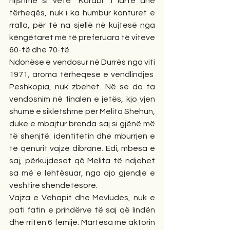
hijshme si vetë “Korabi” i lartë dhe 
tërheqës, nuk i ka humbur konturet e 
rralla, për të na sjellë në kujtesë nga 
këngëtaret më të preferuara të viteve 
60-të dhe 70-të.
Ndonëse e vendosur në Durrës nga viti 
1971, aroma tërheqese e vendlindjes  
Peshkopia, nuk zbehet. Në se do ta 
vendosnim në finalen e jetës, kjo vjen 
shumë e sikletshme për Melita Shehun, 
duke e mbajtur brenda saj si gjënë më 
të shenjtë: identitetin dhe mburrjen e 
të qenurit vajzë dibrane. Edi, mbesa e 
saj, përkujdeset që Melita të ndjehet 
sa më e lehtësuar, nga ajo gjendje e 
vështirë shendetësore.
Vajza e Vehapit dhe Mevludes, nuk e 
pati fatin e prindërve të saj që lindën 
dhe rritën 6 fëmijë. Martesa me aktorin 