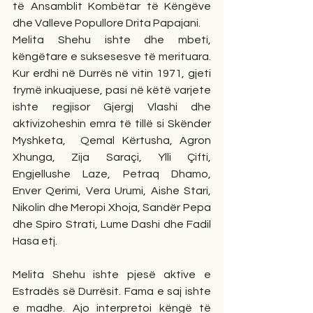
të Ansamblit Kombëtar të Këngëve 
dhe Valleve Popullore Drita Papajani.
Melita Shehu ishte dhe mbeti, 
këngëtare e suksesesve të merituara. 
Kur erdhi në Durrës në vitin 1971, gjeti 
frymë inkuajuese, pasi në këtë varjete 
ishte regjisor Gjergj Vlashi dhe 
aktivizoheshin emra të tillë si Skënder 
Myshketa,  Qemal Kërtusha, Agron 
Xhunga, Zija Saraçi, Ylli Çifti, 
Engjellushe Laze, Petraq Dhamo, 
Enver Qerimi, Vera Urumi, Aishe Stari, 
Nikolin dhe Meropi Xhoja, Sandër Pepa 
dhe Spiro Strati, Lume Dashi dhe Fadil 
Hasa etj.
Melita Shehu ishte pjesë aktive e 
Estradës së Durrësit. Fama e saj ishte 
e madhe. Ajo interpretoi këngë të 