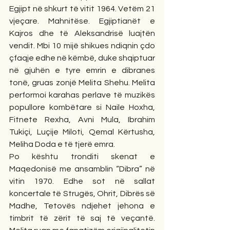
Egjipt në shkurt të vitit 1964. Vetëm 21 
vjeçare. Mahnitëse. Egjiptianët e 
Kajros dhe të Aleksandrisë luajtën 
vendit. Mbi 10 mijë shikues ndiqnin çdo 
çfaqje edhe në këmbë, duke shqiptuar 
në gjuhën e tyre emrin e dibranes 
tonë, gruas zonjë Melita Shehu. Melita 
performoi karahas perlave të muzikës 
popullore kombëtare si Naile Hoxha, 
Fitnete Rexha, Avni Mula, Ibrahim 
Tukiçi, Luçije Miloti, Qemal Kërtusha, 
Meliha Doda e të tjerë emra.
Po kështu tronditi skenat e 
Maqedonisë me ansamblin “Dibra” në 
vitin 1970. Edhe sot në sallat 
koncertale të Strugës, Ohrit, Dibrës së 
Madhe, Tetovës ndjehet jehona e 
timbrit të zërit të saj të veçantë. 