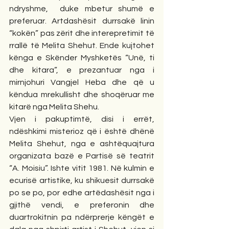
ndryshme,  duke mbetur shumë e 
preferuar. Artdashësit durrsakë linin 
“kokën” pas zërit dhe interepretimit të 
rrallë të Melita Shehut. Ende kujtohet 
kënga e Skënder Myshketës “Unë, ti 
dhe kitara”, e prezantuar nga i 
mirnjohuri Vangjel Heba dhe që u 
këndua mrekullisht dhe shoqëruar me 
kitarë nga Melita Shehu.
Vjen i pakuptimtë, disi i errët, 
ndëshkimi misterioz që i është dhënë 
Melita Shehut, nga e ashtëquajtura 
organizata bazë e Partisë së teatrit 
“A. Moisiu”. Ishte vitit 1981. Në kulmin e 
ecurisë artistike, ku shikuesit durrsakë 
po se po, por edhe artëdashësit nga i 
gjithë vendi, e preferonin dhe 
duartrokitnin pa ndërprerje këngët e 