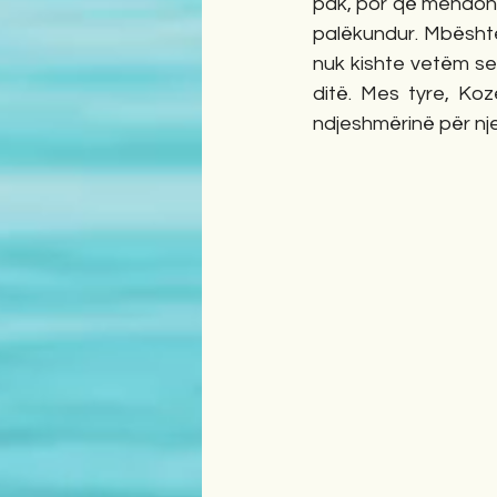
pak, por që mendonte 
palëkundur. Mbështe
nuk kishte vetëm ser
ditë. Mes tyre, Kozet
ndjeshmërinë për njer