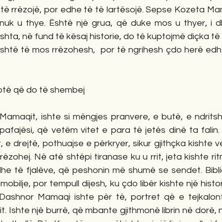
të rrëzojë, por edhe të të lartësojë. Sepse Kozeta Mam
uk u thye. Është një grua, që duke mos u thyer, i d
ta, në fund të kësaj historie, do të kuptojmë diçka të t
htë të mos rrëzohesh,  por të ngrihesh çdo herë edhe 
botë që do të shembej
Mamaqit, ishte si mëngjes pranvere, e butë, e ndritshm
fajësi, që vetëm vitet e para të jetës dinë ta falin. 
, e drejtë, pothuajse e përkryer, sikur gjithçka kishte 
zohej. Në atë shtëpi tiranase ku u rrit, jeta kishte rit
he të fjalëve, që peshonin më shumë se sendet. Bibliot
obilje, por tempull dijesh, ku çdo libër kishte një hist
Dashnor Mamaqi ishte për të, portret që e tejkalon
Ishte një burrë, që mbante gjithmonë librin në dorë, një