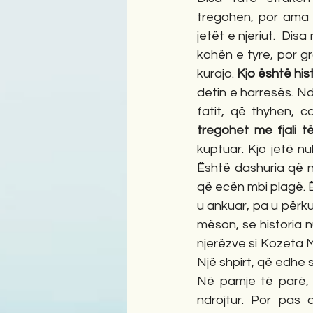
tregohen, por ama r
jetët e njeriut.  Di
kohën e tyre, por g
kurajo. 
Kjo është hi
detin e harresës. Nd
fatit, që thyhen, 
tregohet me fjali 
kuptuar. Kjo jetë nu
Është dashuria që nu
që ecën mbi plagë. Ë
u ankuar, pa u përkul
mëson, se historia n
njerëzve si Kozeta M
Një shpirt, që edhe s
Në pamje të parë, 
ndrojtur. Por pas a