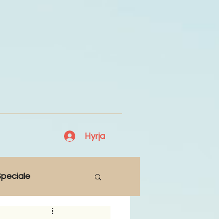
Hyrja
peciale
Lajme