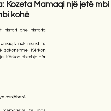
a: Kozeta Mamaqi një jetë mbi
mbi kohë
gime
Novela
Romane
English
Përkth
 histori dhe historia 
Mamaqit, nuk mund të 
të zakonshme. Kërkon 
je. Kërkon dhimbje për 
hye asnjëherë
n memorjeve të mos 