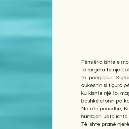
Fëmijëria ishte e mb
të largëta të një b
të pangopur. Kujto
dukeshin si figura p
ku kishte një lloj m
bashkëjetonin pa kon
Në atë periudhë, Koz
humbjen. Jeta ishte f
Të ishte pranë njer