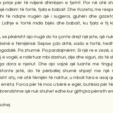
 prirje për të ndjerë dhimbjen e tjetrit. Por në atë sh
një ndikim të fortë, fjala e babait. Dhe Kozeta, me respe
dhi të ndiqte rrugën që i sugjeroi, gjuhën dhe gazetar
Lidhje e fortë midis bijës dhe babait, ku fjala e tij 
se pikërisht ajo rrugë do ta çonte drejt një jete, që nuk
inë e fëmijërisë. Sepse çdo dritë, sado e fortë, hedh 
ngadalë. Pa zhurmë. Pa paralajmërim. Si një re e zezë, që
 e vogël, e ndërtuar mbi dashuri, dije dhe siguri, do të s
a dora e njeriut. Dhe ajo vajzë që luante me tinguj
tonte jetë, do të përballej shumë shpejt me një re
sht aty, në atë fëmijëri të ndritur, u mboll fara e asaj
të errëta. Forca për të mos u bërë e egër, butësia për të
 e brendshme që nuk shuhet edhe kur gjithçka përreth er
ësohej