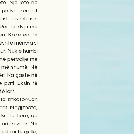
ë. Një jetë në 
he prekte zemrat 
duart nuk mbanin 
Por të dyja me 
ën Kozetën të 
është mënyra si 
ur. Nuk e humbi 
në përballje me 
i më shumë. Në 
ri. Ka çaste në 
pati luksin të 
ë lart.
Ia shkatërruan 
at. Megjithatë, 
ka të tjerë, që 
i padorëzuar. Në 
ëshmi të gjallë, 