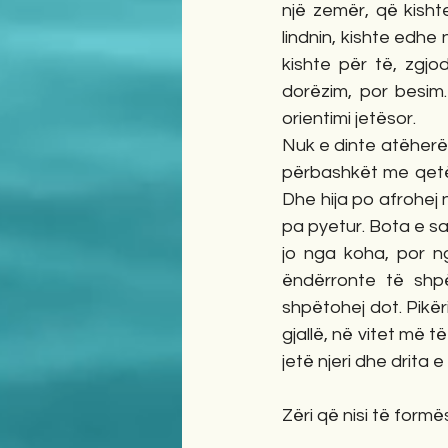
një zemër, që kishte
lindnin, kishte edhe 
kishte për të, zgjo
dorëzim, por besim. 
orientimi jetësor.
Nuk e dinte atëherë, 
përbashkët me qetës
Dhe hija po afrohej 
pa pyetur. Bota e saj
jo nga koha, por ng
ëndërronte të shpë
shpëtohej dot. Pikëri
gjallë, në vitet më 
jetë njeri dhe drita
Zëri që nisi të form