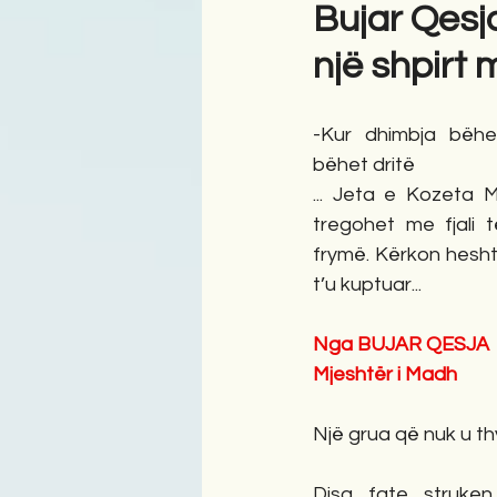
Bujar Qesj
një shpirt 
Antologji
Poezi
Tre
-Kur dhimbja bëhet
bëhet dritë
... Jeta e Kozeta 
tregohet me fjali 
frymë. Kërkon hesht
t’u kuptuar...
Nga BUJAR QESJA
Mjeshtër i Madh
Një grua që nuk u t
Disa fate struke