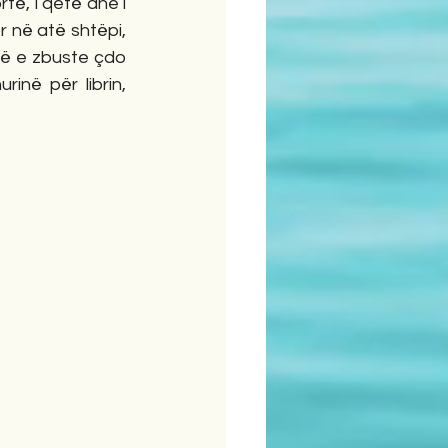
të, i qetë dhe i 
 në atë shtëpi, 
që e zbuste çdo 
rinë për librin, 