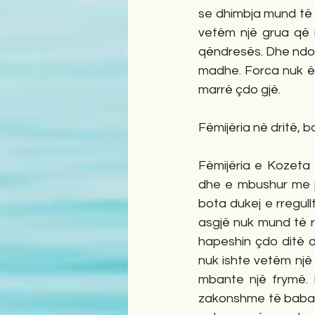
se dhimbja mund të 
vetëm një grua që n
qëndresës. Dhe ndosh
madhe. Forca nuk ës
marrë çdo gjë.
Fëmijëria në dritë, 
Fëmijëria e Kozeta 
dhe e mbushur me pa
bota dukej e rregullt
asgjë nuk mund të rrë
hapeshin çdo ditë d
nuk ishte vetëm një m
mbante një frymë. 
zakonshme të babait. 