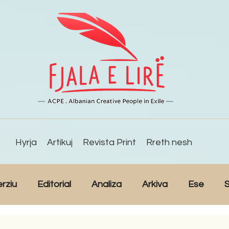
Hyrja
Artikuj
Revista Print
Rreth nesh
erziu
Editorial
Analiza
Arkiva
Ese
S
Reportazh
Studime
Intervista
Kulturë