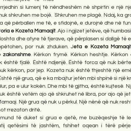
rjedhin si lumenj të nëndheshëm në shpirtin e një nje
sa nuk shkruhen me bojë.  Shkruhen me plagë. Ndaj, ka gra
ra që përballen me të, e sfidojnë, e durojnë dhe në fu
storia e Kozeta Mamaqit
. Ajo i ngjizet jetëve, që humba
oshta dhe atyre të tjerave, që përplasen si dallgë të eg
copëtohen, por nuk zhduken. J
eta e Kozeta Mamaqit
të zakonshme
. Kërkon frymë. Kërkon heshtje. Kërkon d
k është fjalë. Është ndjenjë. Është forca që nuk bërte
k kërkon, por jep. Kozeta nuk është thjeshtë një emër.
shtë një grua, që e ka mbajtur jetën mbi shpinë si një kr
ur, pa e ulur kokën. Dhe mbi të gjitha, është kujtesë. N
uk është vetëm ajo që shkruhet në libra, por ajo që je
amaqi. Një grua që nuk u përkul. Një nënë që nuk reshti
ot rrezaton dritë.
mund të duket si grua e qetë, me buzëqeshje të leh
tij qetësimi të jashtëm, fshihet oqean i tërë përjet