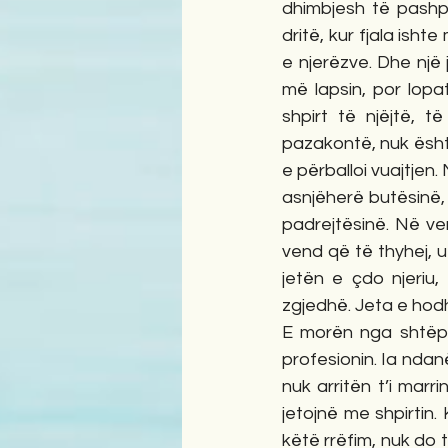
dhimbjesh të pashpr
dritë, kur fjala isht
e njerëzve. Dhe një j
më lapsin, por lopa
shpirt të njëjtë, 
pazakontë, nuk është
e përballoi vuajtjen
asnjëherë butësinë, 
padrejtësinë. Në ve
vend që të thyhej, u
jetën e çdo njeriu,
zgjedhë. Jeta e hodh
E morën nga shtëpia
profesionin. Ia ndan
nuk arritën t’i marr
jetojnë me shpirtin. 
këtë rrëfim, nuk do t