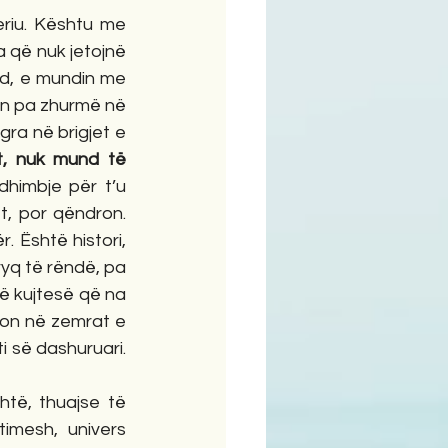
riu. Kështu me 
 që nuk jetojnë 
nd, e mundin me 
sin pa zhurmë në 
ra në brigjet e 
, nuk mund të 
himbje për t’u 
t, por qëndron. 
 Është histori, 
yq të rëndë, pa 
jë kujtesë që na 
ton në zemrat e 
 së dashuruari. 
të, thuajse të 
imesh, univers 