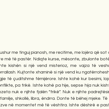
ushur me tinguj pianosh, me recitime, me lojëra që sot d
ote më të pastër. Ndiqte kurse, mësonte, zbulonte botë
nte kishën si një vend misterioz, me vajza të veshu
ërrallash. Kujtonte xhaminë si një vend ku ngatërrohesh
agjie të çuditshme fëmijërore. Ishte kohë kur besimi, loj
flikte, pa frikë. Ishte kohë pa hije, sepse hija nuk kish
eta nuk e njihte fjalën “frikë”. Nuk e njihte padrejtësin
amilje, shkollë, libra, ëndrra. Donte të bëhej mjeke. Të
ëzve në momentet më të vështira. Ishte dëshirë e pastë