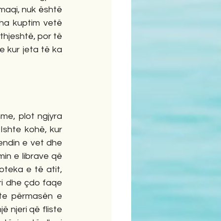
aqi, nuk është 
ha kuptim vetë 
hjeshtë, por të 
kur jeta të ka 
e, plot ngjyra 
Ishte kohë, kur 
vendin e vet dhe 
min e librave që 
eka e të atit, 
ori dhe çdo faqe 
te përmasën e 
 njeri që fliste 