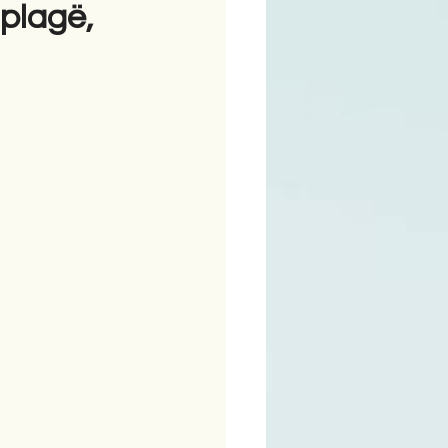
 plagë,
ime