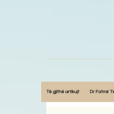
Të gjithë artikujt
Dr Fatmir T
Opinione
Komunitet