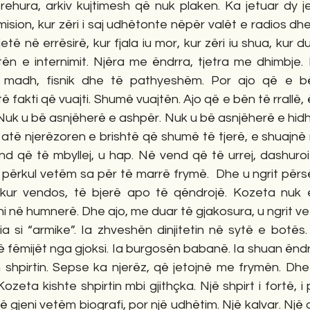
ehura, arkiv kujtimesh që nuk plaken. Ka jetuar dy jet
e mision, kur zëri i saj udhëtonte nëpër valët e radios d
etë në errësirë, kur fjala iu mor, kur zëri iu shua, kur 
tën e internimit. Njëra me ëndrra, tjetra me dhimbje. 
të madh, fisnik dhe të pathyeshëm. Por ajo që e b
 fakti që vuajti. Shumë vuajtën. Ajo që e bën të rrallë, 
. Nuk u bë asnjëherë e ashpër. Nuk u bë asnjëherë e hidh
atë njerëzoren e brishtë që shumë të tjerë, e shuajnë 
nd që të mbyllej, u hap. Në vend që të urrej, dashuro
 përkul vetëm sa për të marrë frymë.  Dhe u ngrit përsë
 kur vendos, të bjerë apo të qëndrojë. Kozeta nuk e 
i në humnerë. Dhe ajo, me duar të gjakosura, u ngrit vet
 si “armike”. Ia zhveshën dinjitetin në sytë e botës. 
ë fëmijët nga gjoksi. Ia burgosën babanë. Ia shuan ëndrr
in shpirtin. Sepse ka njerëz, që jetojnë me frymën. Dhe 
Kozeta kishte shpirtin mbi gjithçka. Një shpirt i fortë, 
ë gjeni vetëm biografi, por një udhëtim. Një kalvar. Një d