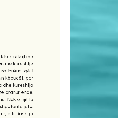
uken si kujtime 
n me kureshtje 
ra bukur, që i 
in këpucët, por 
a dhe kureshtja 
te ardhur ende. 
ë. Nuk e njihte 
 shpëtonte jetë. 
r, e lindur nga 