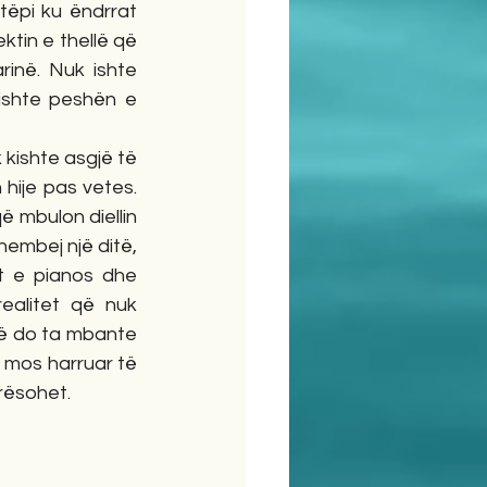
tëpi ku ëndrrat 
ktin e thellë që 
inë. Nuk ishte 
kishte peshën e 
 kishte asgjë të 
hije pas vetes. 
 mbulon diellin 
hembej një ditë, 
t e pianos dhe 
alitet që nuk 
 që do ta mbante 
 mos harruar të 
rësohet.