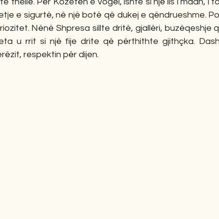
thellë. Për Kozetën e vogël, ishte si një lis i madh, i for
tje e sigurtë, në një botë që dukej e qëndrueshme. Por
iozitet. Nënë Shpresa sillte dritë, gjallëri, buzëqeshje 
a u rrit si një fije drite që përthithte gjithçka. Dashu
ëzit, respektin për dijen.