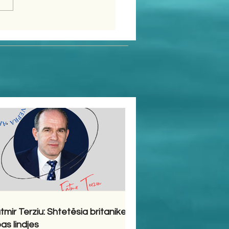
tmir Terziu: Shtetësia britanike
pas lindjes