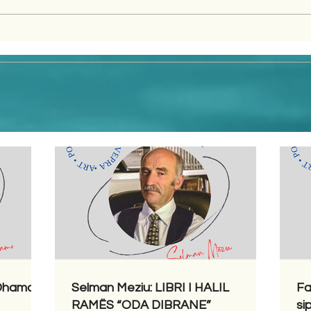
 Dhamo
Selman Meziu: LIBRI I HALIL
Fa
RAMËS “ODA DIBRANE”
si