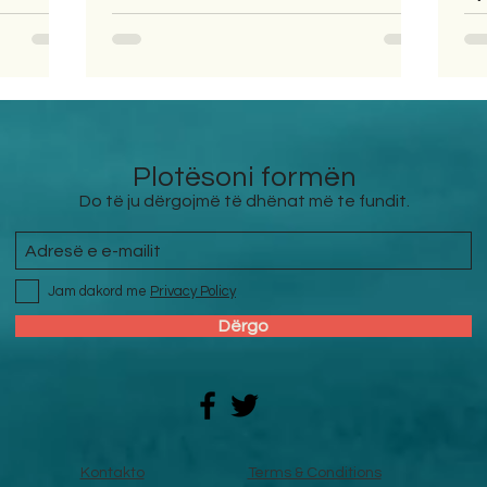
Plotësoni formën
Do të ju dërgojmë të dhënat më te fundit.
Jam dakord me
Privacy Policy
Dërgo
Kontakto
Terms & Conditions