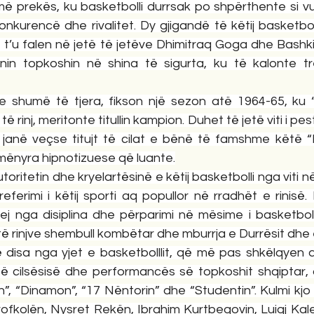
ë prekës, ku basketbolli durrsak po shpërthente si vull
onkurencë dhe rivalitet. Dy gjigandë të këtij basketboll
 t’u falen në jetë të jetëve Dhimitraq Goga dhe Bashk
in topkoshin në shina të sigurta, ku të kalonte tre
e shumë të tjera, fikson një sezon atë 1964-65, ku 
 rinj, meritonte titullin kampion. Duhet të jetë viti i pest
 janë veçse titujt të cilat e bënë të famshme këtë “
mënyra hipnotizuese që luante.
utoritetin dhe kryelartësinë e këtij basketbolli nga viti në
eferimi i këtij sporti aq popullor në rradhët e rinisë.
j nga disiplina dhe përparimi në mësime i basketbollis
të rinjve shembull kombëtar dhe mburrja e Durrësit dhe
disa nga yjet e basketbolllit, që më pas shkëlqyen 
 së cilsësisë dhe performancës së topkoshit shqiptar, 
n”, “Dinamon”, “17 Nëntorin” dhe “Studentin”. Kulmi kj
ofkolën, Nysret Rekën, Ibrahim Kurtbegovin, Luigj Kale