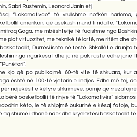
nin, Sabri Rustemin, Leonard Janin etj.
kësaj “Lokomotivae” të vrullshme nofkën harlema, p
tbollit amerikan, që asekush mund ti ndalte. “Lokomoti
mitraq Goga, me mbështetje të fuqishme nga Bashkim 
e plot virtuozitet, me teknikë të lartë, me ritëm dhe x
e basketbollit, Durrësi ishte në festë. Shkallët e drunjta t
uleshin nga ngarkesat dhe jo në pak raste edhe janë th
 “Punëtori”.
 kjo që po publikojmë. 60-të vite të shkuara, kur arki
ga është në 100-të vjetorin e lindjes. Edhe më tej, do
për ndjekësit e këtyre shkrimeve, pamje që rrezatojnë 
ka bërë basketbolli i të rinjve të “Lokomotivës” sidomos 
odhin këto, le të shijojmë bukurinë e kësaj fotoje, bu
 aq shumë i dhanë nder dhe kryelartësi basketbollit të 