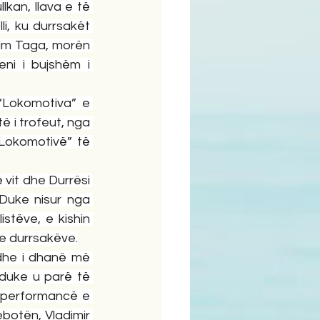
kan, llava e të 
i, ku durrsakët 
im Taga, morën 
ni i bujshëm i 
“Lokomotiva” e 
ë i trofeut, nga 
Lokomotivë” të 
 vit dhe Durrësi 
 Duke nisur nga 
tëve, e kishin 
 e durrsakëve.
dhe i dhanë më 
duke u parë të 
o performancë e 
botën, Vladimir 