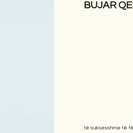
BUJAR QESJ
Antologji
Poezi
Tre
të suksesshme të të 