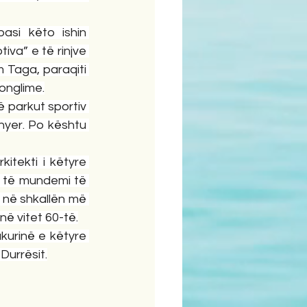
asi këto ishin 
va” e të rinjve 
Taga, paraqiti 
honglime.
ë parkut sportiv 
yer. Po kështu 
tekti i këtyre 
 të mundemi të 
në shkallën më 
në vitet 60-të.
kurinë e këtyre 
Durrësit.