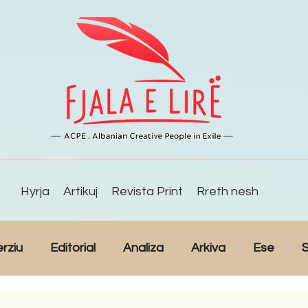
Hyrja
Artikuj
Revista Print
Rreth nesh
erziu
Editorial
Analiza
Arkiva
Ese
S
Reportazh
Studime
Intervista
Kulturë