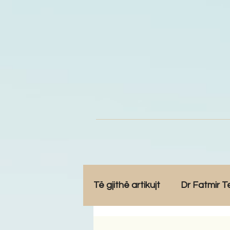
Të gjithë artikujt
Dr Fatmir T
Opinione
Komunitet