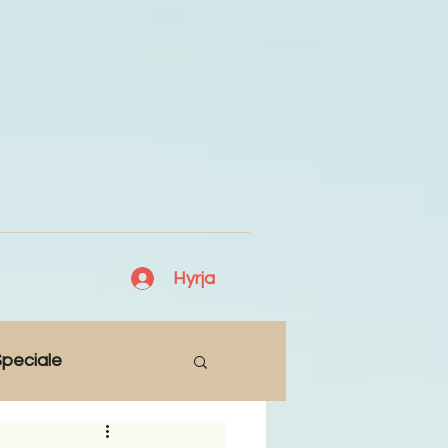
Hyrja
peciale
Lajme