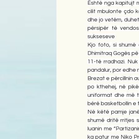
Është nga kapitujt m
cilit mbulonte çdo k
dhe jo vetëm, duhet
përsipër të vendosn
sukseseve
Kjo foto, si shumë 
Dhimitraq Gogës pë të
11-të rradhazi. Nuk
pandalur, por edhe 
Brezat e përcillnin a
po kthehej, në pikër
uniformat dhe më te
bërë basketbollin e 
Në këtë pamje janë 
shumë dritë rritjes
luanin me “Partizani
ka patur me Niko Pr