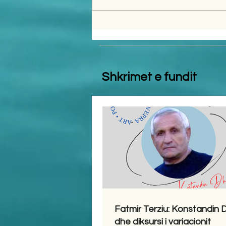
Shkrimet e fundit
Fatmir Terziu: Konstandin
dhe diksursi i variacionit