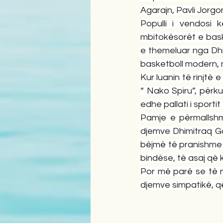
Agarajn, Pavli Jorgo
Populli i vendosi 
mbitokësorët e baske
e themeluar nga Dhi
basketboll modern, m
Kur luanin të rinjtë 
“ Nako Spiru”, përk
edhe pallati i sportit
Pamje e përmallshme
djemve Dhimitraq Go
bëjmë të pranishme 
bindëse, të asaj që 
Por më parë se të nd
djemve simpatikë, që