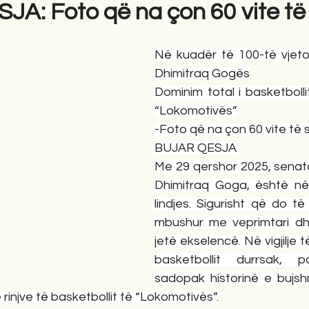
A: Foto që na çon 60 vite të
gime
Novela
Romane
English
Përkth
Në kuadër të 100-të vjetori
Dhimitraq Gogës
Dominim total i basketbollit
“Lokomotivës”
-Foto që na çon 60 vite të
BUJAR QESJA
Me 29 qershor 2025, senatori
Dhimitraq Goga, është në 
lindjes. Sigurisht që do të 
mbushur me veprimtari dhe
jetë ekselencë. Në vigjilje t
basketbollit durrsak, 
sadopak historinë e bujs
rinjve të basketbollit të “Lokomotivës”.