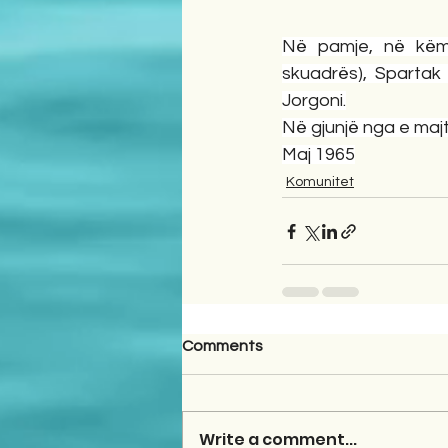
Në pamje, në këmb
skuadrës), Spartak 
Jorgoni.
Në gjunjë nga e maj
Maj 1965
Komunitet
Comments
Write a comment...