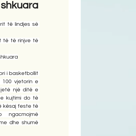
 shkuara
ime
t të lindjes së 
 të të rinjve të 
 shkuara
 i basketbollit 
100 vjetorin e 
jetë një ditë e 
 kujtimi do të 
ë kësaj feste të 
po ngacmojmë 
hme dhe shumë 