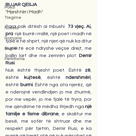
BUJAR QESJA
Poezi
"Mjeshtër i Madh"
Tregime
Para pak ditësh ai mbushi  
73 vjeç. Ai, 
Novela
pra 
 një burrë i rrallë, një poet i madh në 
Romane
fjalë e në shpirt, një njeri që nuk ka ditur 
kurrë të ecë ndryshe veçse drejt, me 
English
ballin lart dhe me zemrën plot: 
Demir 
Përkthime
Rusi
.
Nuk është thjesht poet. Është 
zë
, 
është 
kujtesë
, është 
ndershmëri
, 
është 
burrni
. Është nga ata njerëz, që 
e nderojnë vendlindjen jo me zhurmë, 
por me vepër, jo me fjalë të fryra, por 
me qëndrime të mëdha. Rrjedh nga 
një 
familje e fisme dibrane
, e skalitur me 
besë, me sofër të shtruar dhe me 
respekt për tjetrin, Demir Rusi, e ka 
marrë që herët atë që nuk mësohet në 