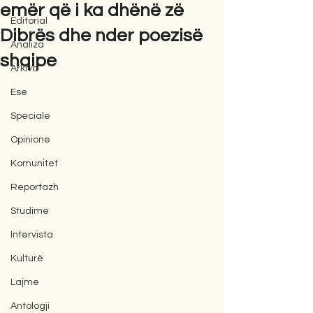
emër që i ka dhënë zë
Editorial
Dibrës dhe nder poezisë
Analiza
shqipe
Arkiva
Ese
Speciale
Opinione
Komunitet
Reportazh
Studime
Intervista
Kulturë
Lajme
Antologji