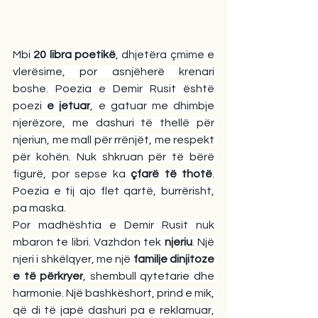
Mbi 
20 libra poetikë
, dhjetëra çmime e 
vlerësime, por asnjëherë krenari 
boshe. Poezia e Demir Rusit është 
poezi 
e jetuar
, e gatuar me dhimbje 
njerëzore, me dashuri të thellë për 
njeriun, me mall për rrënjët, me respekt 
për kohën. Nuk shkruan për të bërë 
figurë, por sepse ka 
çfarë të thotë
. 
Poezia e tij ajo flet qartë, burrërisht, 
pa maska.
Por madhështia e Demir Rusit nuk 
mbaron te libri. Vazhdon tek 
njeriu
. Një 
njeri i shkëlqyer, me një 
familje dinjitoze 
e të përkryer
, shembull qytetarie dhe 
harmonie. Një bashkëshort, prind e mik, 
që di të japë dashuri pa e reklamuar, 