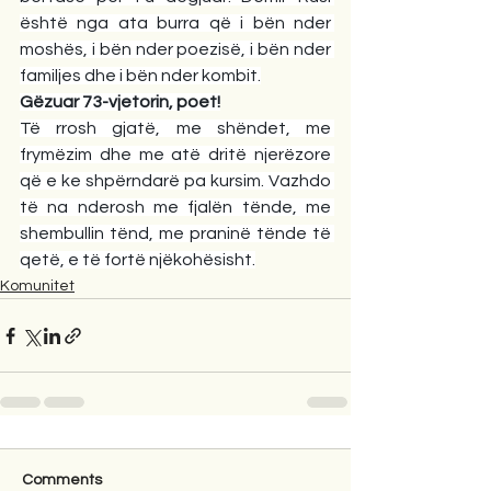
është nga ata burra që i bën nder 
moshës, i bën nder poezisë, i bën nder 
familjes dhe i bën nder kombit.
Gëzuar 73-vjetorin, poet!
Të rrosh gjatë, me shëndet, me 
frymëzim dhe me atë dritë njerëzore 
që e ke shpërndarë pa kursim. Vazhdo 
të na nderosh me fjalën tënde, me 
shembullin tënd, me praninë tënde të 
qetë, e të fortë njëkohësisht.
Komunitet
Comments