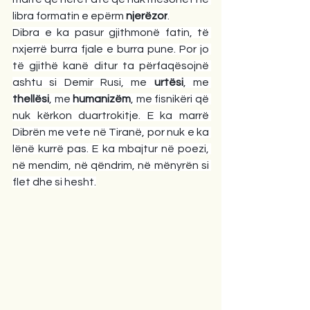
libra formatin e epërm 
njerëzor
.
Dibra e ka pasur gjithmonë fatin, të 
nxjerrë burra fjale e burra pune. Por jo 
të gjithë kanë ditur ta përfaqësojnë 
ashtu si Demir Rusi, me 
urtësi
, me 
thellësi
, me 
humanizëm
, me fisnikëri që 
nuk kërkon duartrokitje. E ka marrë 
Dibrën me vete në Tiranë, por nuk e ka 
lënë kurrë pas. E ka mbajtur në poezi, 
në mendim, në qëndrim, në mënyrën si 
flet dhe si hesht.