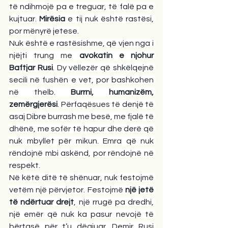
të ndihmojë pa e treguar, të falë pa e 
kujtuar. 
Mirësia
 e tij nuk është rastësi, 
por mënyrë jetese.
Nuk është e rastësishme, që vjen nga i 
njëjti trung me 
avokatin e njohur 
Baftjar Rusi
. Dy vëllezër që shkëlqejnë 
secili në fushën e vet, por bashkohen 
në thelb. 
Burrni, humanizëm, 
zemërgjerësi
. Përfaqësues të denjë të 
asaj Dibre burrash me besë, me fjalë të 
dhënë, me sofër të hapur dhe derë që 
nuk mbyllet për mikun. Emra që nuk 
rëndojnë mbi askënd, por rëndojnë në 
respekt.
Në këtë ditë të shënuar, nuk festojmë 
vetëm një përvjetor. Festojmë 
një jetë 
të ndërtuar drejt
, një rrugë pa dredhi, 
një emër që nuk ka pasur nevojë të 
bërtasë për t’u dëgjuar. Demir Rusi 