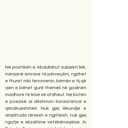
Në poetikën e Abdullahut subjekti lirik, 
mënjanë emrave të përveçëm, ngrihet 
e thuret mbi fenomenin, bëmën e tij që 
vjen e bëhet gurë themeli në godinën 
madhore të lirisë së atdheut. Në botën 
e poezisë ai dëshmon konsistencë e 
qëndrueshmëri. Nuk gjej lëkundje e 
amplituda rëniesh e ngritjesh, nuk gjej 
ngutje e ekzaltime vetëkënaqësie. Ai 