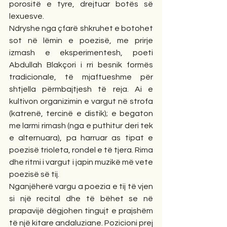
porositë e tyre, drejtuar botës së 
lexuesve.
Ndryshe nga çfarë shkruhet e botohet 
sot në lëmin e poezisë, me prirje 
izmash e eksperimentesh, poeti 
Abdullah Blakçori i rri besnik formës 
tradicionale, të mjaftueshme për 
shtjella përmbajtjesh të reja. Ai e 
kultivon organizimin e vargut në strofa 
(katrenë, tercinë e distik); e begaton 
me larmi rimash (nga e puthitur deri tek 
e alternuara), pa harruar as tipat e 
poezisë trioleta, rondel e të tjera. Rima 
dhe ritmi i vargut i japin muzikë më vete 
poezisë së tij.
Nganjëherë vargu a poezia e tij të vjen 
si një recital dhe të bëhet se në 
prapavijë dëgjohen tingujt e prajshëm 
të një kitare andaluziane. Pozicioni prej 