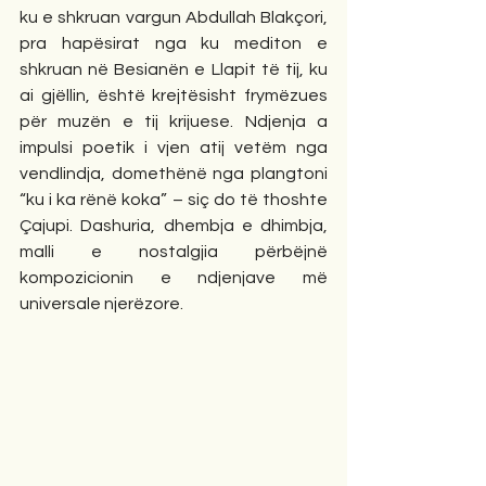
ku e shkruan vargun Abdullah Blakçori, 
pra hapësirat nga ku mediton e 
shkruan në Besianën e Llapit të tij, ku 
ai gjëllin, është krejtësisht frymëzues 
për muzën e tij krijuese. Ndjenja a 
impulsi poetik i vjen atij vetëm nga 
vendlindja, domethënë nga plangtoni 
“ku i ka rënë koka” – siç do të thoshte 
Çajupi. Dashuria, dhembja e dhimbja, 
malli e nostalgjia përbëjnë 
kompozicionin e ndjenjave më 
universale njerëzore.