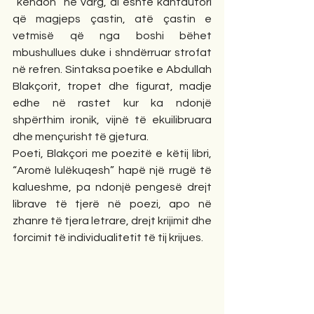
“këndon” në varg, ai është kantautori 
që magjeps çastin, atë çastin e 
vetmisë që nga boshi bëhet 
mbushullues duke i shndërruar strofat 
në refren. Sintaksa poetike e Abdullah 
Blakçorit, tropet dhe figurat, madje 
edhe në rastet kur ka ndonjë 
shpërthim ironik, vijnë të ekuilibruara 
dhe mençurisht të gjetura.
Poeti, Blakçori me poezitë e këtij libri, 
“Aromë lulëkuqesh” hapë një rrugë të 
kalueshme, pa ndonjë pengesë drejt 
librave të tjerë në poezi, apo në 
zhanre të tjera letrare, drejt krijimit dhe 
forcimit të individualitetit të tij krijues.