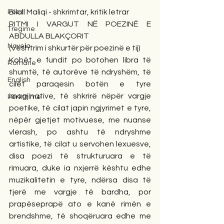
Bilall Maliqi - shkrimtar, kritik letrar
Poezi
RITMI I VARGUT NË POEZINË E 
Tregime
ABDULLA BLAKÇORIT
Novela
(Vështrim i shkurtër për poezinë e tij)
Kohët e fundit po botohen libra të 
Romane
shumtë, të autorëve të ndryshëm, të 
English
cilët paraqesin botën e tyre 
imagjinative, të shkrirë nëpër vargje 
Përkthime
poetike, të cilat japin ngjyrimet e tyre, 
nëpër gjetjet motivuese, me nuanse 
vlerash, po ashtu të ndryshme 
artistike, të cilat u servohen lexuesve, 
disa poezi të strukturuara e të 
rimuara, duke ia nxjerrë kështu edhe 
muzikalitetin e tyre, ndërsa disa të 
tjerë me vargje të bardha, por 
prapëseprapë ato e kanë rimën e 
brendshme, të shoqëruara edhe me 