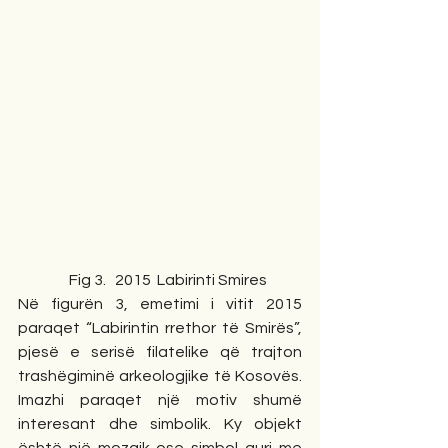
                 Fig 3.   2015  Labirinti Smires        
Në figurën 3, emetimi i vitit 2015 
paraqet “Labirintin rrethor të Smirës”, 
pjesë e serisë filatelike që trajton 
trashëgiminë arkeologjike të Kosovës. 
Imazhi paraqet një motiv shumë 
interesant dhe simbolik. Ky objekt 