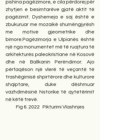
pishina pagëzimore, e cila përdorej për 
zhytjen e besimtarëve gjatë aktit të 
pagëzimit. Dyshemeja e saj është e 
zbukuruar me mozaikë shumëngjyrësh 
me motive gjeometrike dhe 
bimore.Pagëzimorja e Ulpianës është 
një nga monumentet më të ruajtura të 
arkitekturës paleokristiane në Kosovë 
dhe në Ballkanin Perëndimor. Ajo 
përfaqëson një vlerë të veçantë të 
trashëgimisë shpirtërore dhe kulturore 
shqiptare, duke dëshmuar 
vazhdimësinë historike të qytetërimit 
në këtë trevë.
           Fig 6. 2022   Pikturimi Vlashnjes 