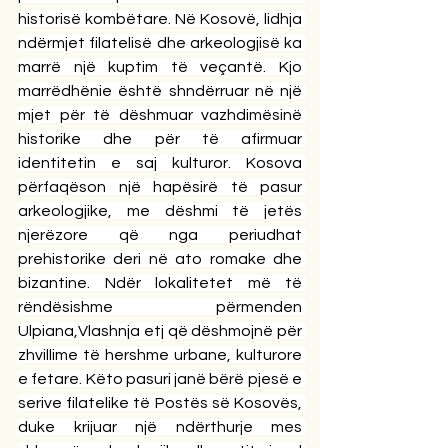
historisë kombëtare. Në Kosovë, lidhja 
ndërmjet filatelisë dhe arkeologjisë ka 
marrë një kuptim të veçantë. Kjo 
marrëdhënie është shndërruar në një 
mjet për të dëshmuar vazhdimësinë 
historike dhe për të afirmuar 
identitetin e saj kulturor. Kosova 
përfaqëson një hapësirë të pasur 
arkeologjike, me dëshmi të jetës 
njerëzore që nga periudhat 
prehistorike deri në ato romake dhe 
bizantine. Ndër lokalitetet më të 
rëndësishme përmenden 
Ulpiana,Vlashnja etj që dëshmojnë për 
zhvillime të hershme urbane, kulturore 
e fetare. Këto pasuri janë bërë pjesë e 
serive filatelike të Postës së Kosovës, 
duke krijuar një ndërthurje mes 