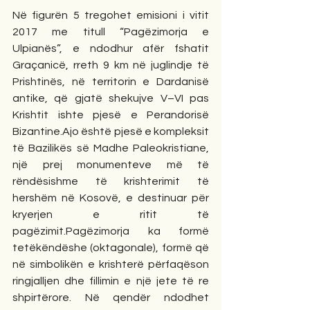
Në figurën 5 tregohet emisioni i vitit 
2017 me titull “Pagëzimorja e 
Ulpianës”, e ndodhur afër fshatit 
Graçanicë, rreth 9 km në juglindje të 
Prishtinës, në territorin e Dardanisë 
antike, që gjatë shekujve V–VI pas 
Krishtit ishte pjesë e Perandorisë 
Bizantine.Ajo është pjesë e kompleksit 
të Bazilikës së Madhe Paleokristiane, 
një prej monumenteve më të 
rëndësishme të krishterimit të 
hershëm në Kosovë, e destinuar për 
kryerjen e ritit të 
pagëzimit.Pagëzimorja ka formë 
tetëkëndëshe (oktagonale), formë që 
në simbolikën e krishterë përfaqëson 
ringjalljen dhe fillimin e një jete të re 
shpirtërore. Në qendër ndodhet 