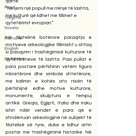
qartë:
Poezi
“Ne jemi një popull me rrënjë të lashta,
me kulturë që lidhet me fillimet e
Tregime
qytetërimit evropian.”
Novela
Në filatelinë botërore paraqitja e 
Romane
motiveve arkeologjike fillimisht u shfaq 
English
si pasqyrim i trashëgimisë kulturore të 
Përkthime
qytetërimeve të lashta. Pasi pullat e 
para postare përfshinin vetëm figura 
mbretërore dhe simbole shtetërore, 
me kalimin e kohës ato nisën të 
përfshijnë edhe motive kulturore, 
monumente, skulptura e tempuj 
antikë. Greqia, Egjipti, Italia dhe Iraku 
ishin ndër vendet e para që e 
shndërruan arkeologjinë në subjekt të 
filatelisë së tyre, duke e lidhur artin 
postar me trashëgiminë historike. Në 