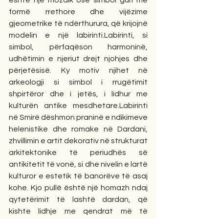
është një mozaik ose simbol guri me 
formë rrethore dhe vijëzime 
gjeometrike të ndërthurura, që krijojnë 
modelin e një labirinti.Labirinti, si 
simbol, përfaqëson harmoninë, 
udhëtimin e njeriut drejt njohjes dhe 
përjetësisë. Ky motiv njihet në 
arkeologji si simbol i rrugëtimit 
shpirtëror dhe i jetës, i lidhur me 
kulturën antike mesdhetare.Labirinti 
në Smirë dëshmon praninë e ndikimeve 
helenistike dhe romake në Dardani, 
zhvillimin e artit dekorativ në strukturat 
arkitektonike të periudhës së 
antikitetit të vonë, si dhe nivelin e lartë 
kulturor e estetik të banorëve të asaj 
kohe. Kjo pullë është një homazh ndaj 
qytetërimit të lashtë dardan, që 
kishte lidhje me qendrat më të 