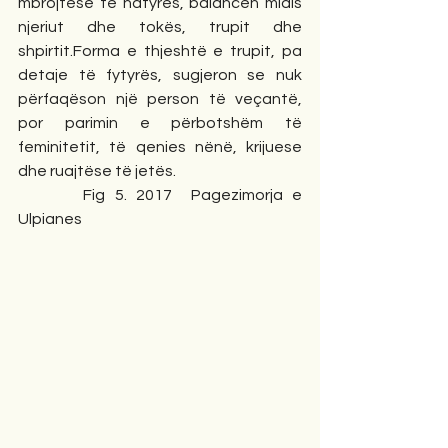
mbrojtëse të natyrës, balancën midis 
njeriut dhe tokës, trupit dhe 
shpirtit.Forma e thjeshtë e trupit, pa 
detaje të fytyrës, sugjeron se nuk 
përfaqëson një person të veçantë, 
por parimin e përbotshëm të 
feminitetit, të qenies nënë, krijuese 
dhe ruajtëse të jetës.
       Fig 5. 2017  Pagezimorja e 
Ulpianes          