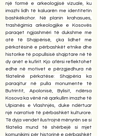
një formë e arkeologjisë vizuale, ku 
imazhi lidh të kaluarën me identitetin 
bashkëkohor. Në planin krahasues, 
trashëgimia arkeologjike e Kosovës 
paraqet ngjashmëri të dukshme me 
atë të Shqipërisë, çka lidhet me 
përkatësinë e përbashkët etnike dhe 
historike të popullsisë shqiptare në të 
dy anët e kufirit. Kjo afërsi reflektohet 
edhe në motivet e përzgjedhura në 
filatelinë përkatëse: Shqipëria ka 
paraqitur në pulla monumente të 
Butrintit, Apolonisë, Bylisit, ndërsa 
Kosova ka vënë në qarkullim imazhe të 
Ulpianës e Vlashnjës, duke ndërtuar 
një narrativë të përbashkët kulturore. 
Të dyja vendet ilustrojnë mënyrën se si 
filatelia mund të shërbejë si mjet 
komunikimi për historinë e përbashkët 