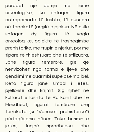
paraqet një pamje me temë 
arkeologjike, ku shfaqen figura 
antropomorfe të lashta, të punuara 
në terrakotë (argjilë e pjekur). Në pullë 
shfaqen dy figura të vogla 
arkeologjike, objekte të trashëgimisë 
prehistorike, me trupin e njeriut, por me 
tipare të thjeshtuara dhe të stilizuara. 
Janë figura femërore, gjë që 
nënvizohet nga forma e ijeve dhe 
qëndrimi me duar mbi supe ose mbi bel. 
Këto figura janë simbol i jetës, 
pjellorisë dhe krijimit. Siç njihet në 
kulturat e lashta të Ballkanit dhe të 
Mesdheut, figurat femërore prej 
terrakote (si “Venuset prehistorike”) 
përfaqësonin nënën Tokë burimin e 
jetës, fuqinë riprodhuese dhe 