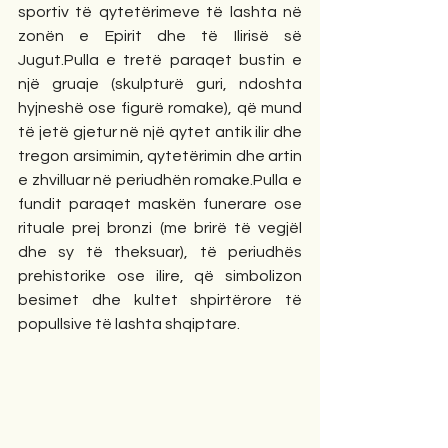
sportiv të qytetërimeve të lashta në 
zonën e Epirit dhe të Ilirisë së 
Jugut.Pulla e tretë paraqet bustin e 
një gruaje (skulpturë guri, ndoshta 
hyjneshë ose figurë romake), që mund 
të jetë gjetur në një qytet antik ilir dhe 
tregon arsimimin, qytetërimin dhe artin 
e zhvilluar në periudhën romake.Pulla e 
fundit paraqet maskën funerare ose 
rituale prej bronzi (me brirë të vegjël 
dhe sy të theksuar), të periudhës 
prehistorike ose ilire, që simbolizon 
besimet dhe kultet shpirtërore të 
popullsive të lashta shqiptare.