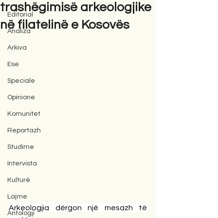
trashëgimisë arkeologjike
Editorial
në filatelinë e Kosovës
Analiza
Arkiva
Ese
Speciale
Opinione
Komunitet
Reportazh
Studime
Intervista
Kulturë
Lajme
Arkeologjia dërgon një mesazh të 
Antologji