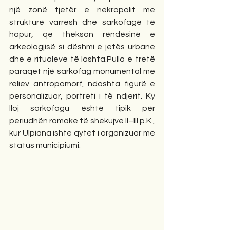
një zonë tjetër e nekropolit me 
strukturë varresh dhe sarkofagë të 
hapur, qe thekson rëndësinë e 
arkeologjisë si dëshmi e jetës urbane 
dhe e ritualeve të lashta.Pulla e tretë 
paraqet një sarkofag monumental me 
reliev antropomorf, ndoshta figurë e 
personalizuar, portreti i të ndjerit. Ky 
lloj sarkofagu është tipik për 
periudhën romake të shekujve II–III p.K., 
kur Ulpiana ishte qytet i organizuar me 
status municipiumi.