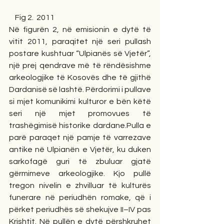
    Fig 2.  2011      
Në figurën 2, në emisionin e dytë të 
vitit 2011, paraqitet një seri pullash 
postare kushtuar “Ulpianës së Vjetër”, 
një prej qendrave më të rëndësishme 
arkeologjike të Kosovës dhe të gjithë 
Dardanisë së lashtë. Përdorimi i pullave 
si mjet komunikimi kulturor e bën këtë 
seri një mjet promovues të 
trashëgimisë historike dardane.Pulla e 
parë paraqet një pamje të varrezave 
antike në Ulpianën e Vjetër, ku duken 
sarkofagë guri të zbuluar gjatë 
gërmimeve arkeologjike. Kjo pullë 
tregon nivelin e zhvilluar të kulturës 
funerare në periudhën romake, që i 
përket periudhës së shekujve II–IV pas 
Krishtit. Në pullën e dytë përshkruhet 