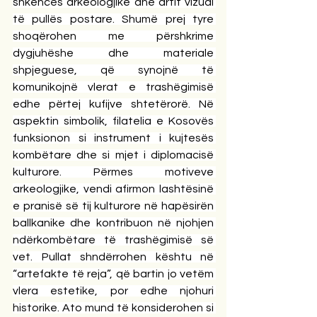
shkencës arkeologjike dhe artit vizual 
të pullës postare. Shumë prej tyre 
shoqërohen me përshkrime 
dygjuhëshe dhe materiale 
shpjeguese, që synojnë të 
komunikojnë vlerat e trashëgimisë 
edhe përtej kufijve shtetërorë. Në 
aspektin simbolik, filatelia e Kosovës 
funksionon si instrument i kujtesës 
kombëtare dhe si mjet i diplomacisë 
kulturore. Përmes motiveve 
arkeologjike, vendi afirmon lashtësinë 
e pranisë së tij kulturore në hapësirën 
ballkanike dhe kontribuon në njohjen 
ndërkombëtare të trashëgimisë së 
vet. Pullat shndërrohen kështu në 
“artefakte të reja”, që bartin jo vetëm 
vlera estetike, por edhe njohuri 
historike. Ato mund të konsiderohen si 