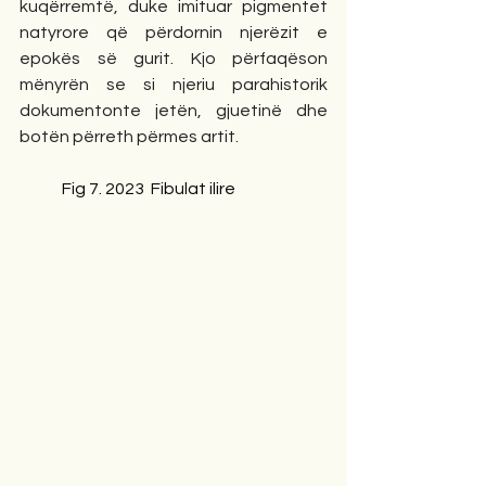
kuqërremtë, duke imituar pigmentet 
natyrore që përdornin njerëzit e 
epokës së gurit. Kjo përfaqëson 
mënyrën se si njeriu parahistorik 
dokumentonte jetën, gjuetinë dhe 
botën përreth përmes artit.
             Fig 7. 2023  Fibulat ilire      