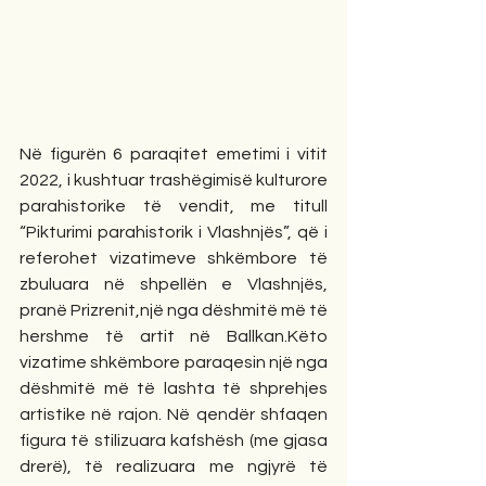
Në figurën 6 paraqitet emetimi i vitit 
2022, i kushtuar trashëgimisë kulturore 
parahistorike të vendit, me titull 
“Pikturimi parahistorik i Vlashnjës”, që i 
referohet vizatimeve shkëmbore të 
zbuluara në shpellën e Vlashnjës, 
pranë Prizrenit,një nga dëshmitë më të 
hershme të artit në Ballkan.Këto 
vizatime shkëmbore paraqesin një nga 
dëshmitë më të lashta të shprehjes 
artistike në rajon. Në qendër shfaqen 
figura të stilizuara kafshësh (me gjasa 
drerë), të realizuara me ngjyrë të 