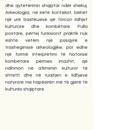
dhe qytetërimin shqiptar ndër shekuj. 
Arkeologjia, në këtë kontekst, bëhet 
një urë bashkuese që forcon lidhjet 
kulturore dhe kombëtare. Pulla 
postare, përtej funksionit praktik nuk 
është vetëm një pasqyrë e 
trashëgimisë arkeologjike, por edhe 
një formë interpretimi të historisë 
kombëtare përmes imazhit, që 
ndihmon në afirmimin kulturor të 
shtetit dhe në ruajtjen e lidhjeve 
natyrore me hapësirën më të gjerë të 
kulturës shqiptare.