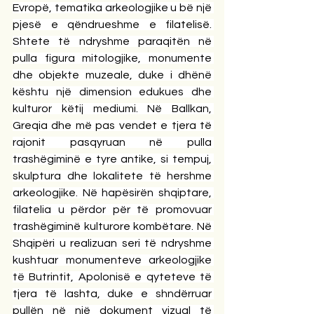
Evropë, tematika arkeologjike u bë një 
pjesë e qëndrueshme e filatelisë. 
Shtete të ndryshme paraqitën në 
pulla figura mitologjike, monumente 
dhe objekte muzeale, duke i dhënë 
kështu një dimension edukues dhe 
kulturor këtij mediumi. Në Ballkan, 
Greqia dhe më pas vendet e tjera të 
rajonit pasqyruan në pulla 
trashëgiminë e tyre antike, si tempuj, 
skulptura dhe lokalitete të hershme 
arkeologjike. Në hapësirën shqiptare, 
filatelia u përdor për të promovuar 
trashëgiminë kulturore kombëtare. Në 
Shqipëri u realizuan seri të ndryshme 
kushtuar monumenteve arkeologjike 
të Butrintit, Apolonisë e qyteteve të 
tjera të lashta, duke e shndërruar 
pullën në një dokument vizual të 