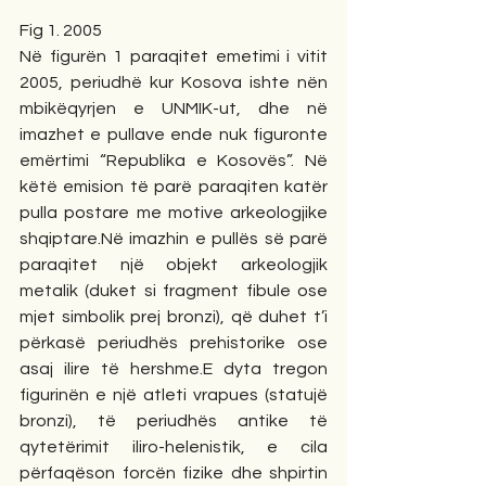
Fig 1. 2005       
Në figurën 1 paraqitet emetimi i vitit 
2005, periudhë kur Kosova ishte nën 
mbikëqyrjen e UNMIK-ut, dhe në 
imazhet e pullave ende nuk figuronte 
emërtimi “Republika e Kosovës”. Në 
këtë emision të parë paraqiten katër 
pulla postare me motive arkeologjike 
shqiptare.Në imazhin e pullës së parë 
paraqitet një objekt arkeologjik 
metalik (duket si fragment fibule ose 
mjet simbolik prej bronzi), që duhet t’i 
përkasë periudhës prehistorike ose 
asaj ilire të hershme.E dyta tregon 
figurinën e një atleti vrapues (statujë 
bronzi), të periudhës antike të 
qytetërimit iliro-helenistik, e cila 
përfaqëson forcën fizike dhe shpirtin 