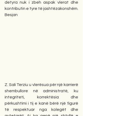
detyra nuk i zbeh aspak vlerat dhe 
kontributin e tyre të jashtëzakonshëm.
Besjan
Z. Sali Terziu u vlerësua për një karrierë 
shembullore në administratë, ku 
integriteti, korrektësia dhe 
përkushtimi i tij e kanë bërë një figurë 
të respektuar nga kolegët dhe 
qytetarët. Ai ka qenë një shtyllë e 