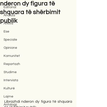
nderon dy figura të
Editorial
shquara të shërbimit
Analiza
publik
Arkiva
Ese
Speciale
Opinione
Komunitet
Reportazh
Studime
Intervista
Kulturë
Lajme
Librazhdi nderon dy figura të shquara 
Antologji