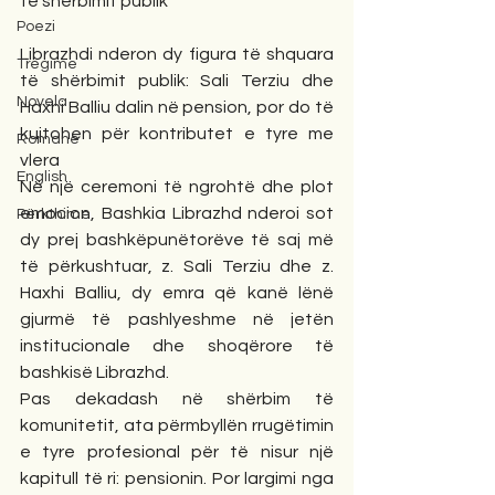
të shërbimit publik
Poezi
Librazhdi nderon dy figura të shquara 
Tregime
të shërbimit publik: Sali Terziu dhe 
Novela
Haxhi Balliu dalin në pension, por do të 
kujtohen për kontributet e tyre me 
Romane
vlera
English
Në një ceremoni të ngrohtë dhe plot 
emocion, Bashkia Librazhd nderoi sot 
Përkthime
dy prej bashkëpunëtorëve të saj më 
të përkushtuar, z. Sali Terziu dhe z. 
Haxhi Balliu, dy emra që kanë lënë 
gjurmë të pashlyeshme në jetën 
institucionale dhe shoqërore të 
bashkisë Librazhd.
Pas dekadash në shërbim të 
komunitetit, ata përmbyllën rrugëtimin 
e tyre profesional për të nisur një 
kapitull të ri: pensionin. Por largimi nga 