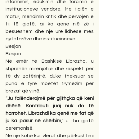
informimin, edukimin dhe forcimin e 
institucioneve vendore. Me fjalën e 
matur, mendimin kritik dhe përvojën e 
tij të gjatë, ai ka qenë një zë i 
besueshëm dhe një urë lidhëse mes 
qytetarëve dhe institucioneve.
Besjan
Besjan
Në emër të Bashkisë Librazhd, u 
shprehën mirënjohje dhe respekt për 
të dy zotërinjtë, duke theksuar se 
puna e tyre mbetet frymëzim për 
brezat që vijnë.
“
Ju falënderojmë për gjithçka që keni 
dhënë. Kontributi juaj nuk do të 
harrohet. Librazhdi ka qenë me fat që 
ju ka pasur në shërbim
,” u tha gjatë 
ceremonisë.
Në një kohë kur vlerat dhe përkushtimi 