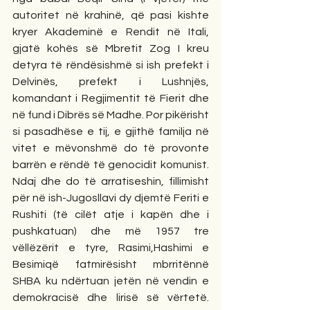
autoritet në krahinë, që pasi kishte 
kryer Akademinë e Rendit në Itali, 
gjatë kohës së Mbretit Zog I kreu 
detyra të rëndësishmë si ish prefekt i 
Delvinës, prefekt i Lushnjës, 
komandant i Regjimentit të Fierit dhe 
në fund i Dibrës së Madhe. Por pikërisht 
si pasadhëse e tij, e gjithë familja në 
vitet e mëvonshmë do të provonte 
barrën e rëndë të genocidit komunist. 
Ndaj dhe do të arratiseshin, fillimisht 
për në ish-Jugosllavi dy djemtë Feriti e 
Rushiti (të cilët atje i kapën dhe i 
pushkatuan) dhe më 1957 tre 
vëllëzërit e tyre, Rasimi,Hashimi e 
Besimiqë fatmirësisht mbrritënnë 
SHBA ku ndërtuan jetën në vendin e 
demokracisë dhe lirisë së vërtetë. 