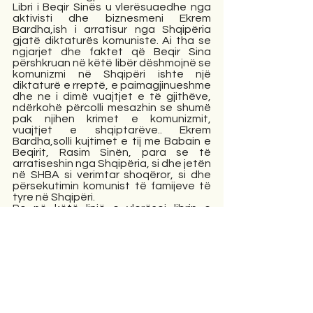
Libri i Beqir Sinës u vlerësuaedhe nga 
aktivisti dhe biznesmeni Ekrem 
Bardha,ish i arratisur nga Shqipëria 
gjatë diktaturës komuniste. Ai tha se 
ngjarjet dhe faktet që Beqir Sina 
përshkruan në këtë libër dëshmojnë se 
komunizmi në Shqipëri ishte një 
diktaturë e rreptë, e paimagjinueshme 
dhe ne i dimë vuajtjet e të gjithëve, 
ndërkohë përcolli mesazhin se shumë 
pak njihen krimet e komunizmit, 
vuajtjet e shqiptarëve.. Ekrem 
Bardha,solli kujtimet e tij me Babain e 
Beqirit, Rasim Sinën, para se të 
arratiseshin nga Shqipëria, si dhe jetën 
në SHBA si verimtar shoqëror, si dhe 
përsekutimin komunist të famijeve të 
tyre në Shqipëri.
Po në këtë linjë e vlerësoi librin e 
B.Sinës edhe bashkëvuajtësi i tij në 
vitet e internimit, Simon Miraka. Po 
ashtu, Ramazan Ndreu, 
bashkëvuajtës në kampin e Savrit, foli 
për familjen fisnike Sina, për jetën në 
përsekutimin komunist dhe ma vonë 
në SHBA.
Si përfundim, për të konkluduar në 
vlerat shumëdimensionale të librit të 