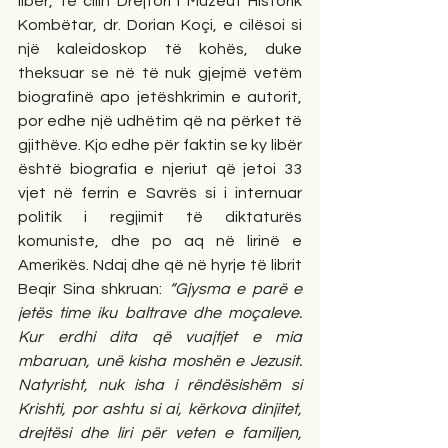
libër, të cilin Drejtori i Muzeut Historik 
Kombëtar, dr. Dorian Koçi, e cilësoi si 
një kaleidoskop të kohës, duke 
theksuar se në të nuk gjejmë vetëm 
biografinë apo jetëshkrimin e autorit, 
por edhe një udhëtim që na përket të 
gjithëve. Kjo edhe për faktin se ky libër 
është biografia e njeriut që jetoi 33 
vjet në ferrin e Savrës si i internuar 
politik i regjimit të diktaturës 
komuniste, dhe po aq në lirinë e 
Amerikës. Ndaj dhe që në hyrje të librit 
Beqir Sina shkruan: 
“Gjysma e parë e 
jetës time iku baltrave dhe moçaleve. 
Kur erdhi dita që vuajtjet e mia 
mbaruan, unë kisha moshën e Jezusit. 
Natyrisht, nuk isha i rëndësishëm si 
Krishti, por ashtu si ai, kërkova dinjitet, 
drejtësi dhe liri për veten e familjen, 