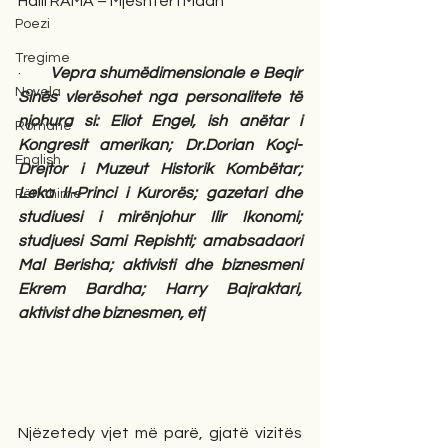
Halil RAMA – Mjeshtër i Madh
Poezi
Tregime
·      
Vepra shumëdimensionale e Beqir 
Novela
Sinës vlerësohet nga personalitete të 
njohura si: Eliot Engel, ish anëtar i 
Romane
Kongresit amerikan; Dr.Dorian Koçi-
English
Drejtor i Muzeut Historik Kombëtar; 
Leka II-Princi i Kurorës; gazetari dhe 
Përkthime
studiuesi i mirënjohur Ilir Ikonomi; 
studjuesi Sami Repishti; amabsadaori 
Mal Berisha; aktivisti dhe biznesmeni 
Ekrem Bardha; Harry Bajraktari, 
aktivist dhe biznesmen, etj
Njëzetedy vjet më parë, gjatë vizitës 