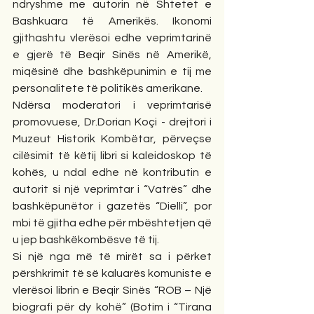
ndryshme me autorin në Shtetet e 
Bashkuara të Amerikës. Ikonomi 
gjithashtu vlerësoi edhe veprimtarinë 
e gjerë të Beqir Sinës në Amerikë, 
miqësinë dhe bashkëpunimin e tij me 
personalitete të politikës amerikane.
Ndërsa moderatori i veprimtarisë 
promovuese, Dr.Dorian Koçi - drejtori i 
Muzeut Historik Kombëtar, përveçse 
cilësimit të këtij libri si kaleidoskop të 
kohës, u ndal edhe në kontributin e 
autorit si një veprimtar i “Vatrës” dhe 
bashkëpunëtor i gazetës “Dielli”, por 
mbi të gjitha edhe për mbështetjen që 
u jep bashkëkombësve të tij.
Si një nga më të mirët sa i përket 
përshkrimit të së kaluarës komuniste e 
vlerësoi librin e Beqir Sinës “ROB – Një 
biografi për dy kohë” (Botim i “Tirana 