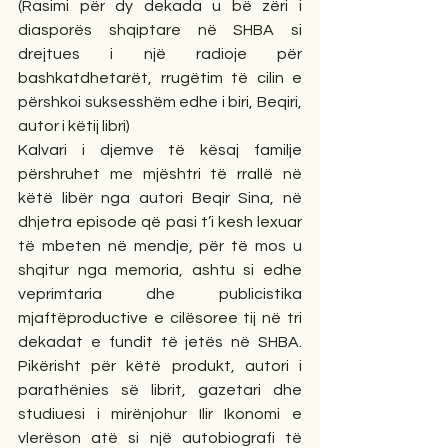
(Rasimi për dy dekada u bë zëri i 
diasporës shqiptare në SHBA si 
drejtues i një radioje për 
bashkatdhetarët, rrugëtim të cilin e 
përshkoi suksesshëm edhe i biri, Beqiri, 
autor i këtij libri)
Kalvari i djemve të kësaj familje 
përshruhet me mjështri të rrallë në 
këtë libër nga autori Beqir Sina, në 
dhjetra episode që pasi t’i kesh lexuar 
të mbeten në mendje, për të mos u 
shqitur nga memoria, ashtu si edhe 
veprimtaria dhe publicistika 
mjaftëproductive e cilësoree tij në tri 
dekadat e fundit të jetës në SHBA. 
Pikërisht për këtë produkt, autori i 
parathënies së librit, gazetari dhe 
studiuesi i mirënjohur Ilir Ikonomi e 
vlerëson atë si një autobiografi të 