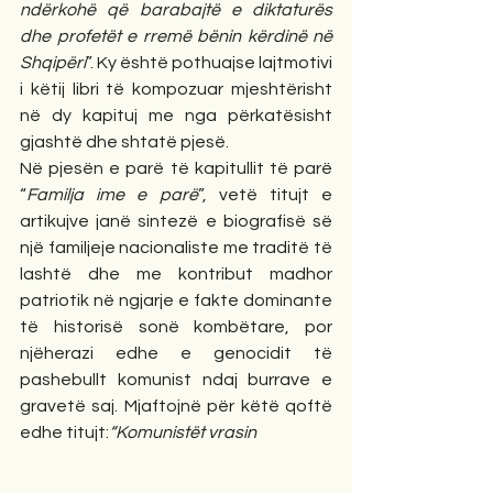
ndërkohë që barabajtë e diktaturës 
dhe profetët e rremë bënin kërdinë në 
Shqipëri
”. Ky është pothuajse lajtmotivi 
i këtij libri të kompozuar mjeshtërisht 
në dy kapituj me nga përkatësisht 
gjashtë dhe shtatë pjesë.
Në pjesën e parë të kapitullit të parë 
“
Familja ime e parë
”, vetë titujt e 
artikujve janë sintezë e biografisë së 
një familjeje nacionaliste me traditë të 
lashtë dhe me kontribut madhor 
patriotik në ngjarje e fakte dominante 
të historisë sonë kombëtare, por 
njëherazi edhe e genocidit të 
pashebullt komunist ndaj burrave e 
gravetë saj. Mjaftojnë për këtë qoftë 
edhe titujt:
“Komunistët vrasin