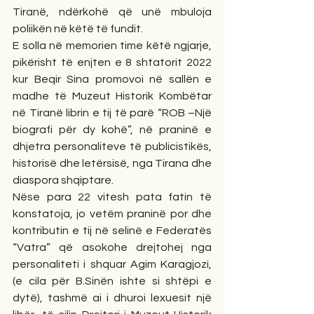
Tiranë, ndërkohë që unë mbuloja 
poliikën në këtë të fundit.
E solla në memorien time këtë ngjarje, 
pikërisht të enjten e 8 shtatorit 2022 
kur Beqir Sina promovoi në sallën e 
madhe të Muzeut Historik Kombëtar 
në Tiranë librin e tij të parë “ROB –Një 
biografi për dy kohë”, në praninë e 
dhjetra personaliteve të publicistikës, 
historisë dhe letërsisë, nga Tirana dhe 
diaspora shqiptare.
Nëse para 22 vitesh pata fatin të 
konstatoja, jo vetëm praninë por dhe 
kontributin e tij në selinë e Federatës 
“Vatra” që asokohe drejtohej nga 
personaliteti i shquar Agim Karagjozi, 
(e cila për B.Sinën ishte si shtëpi e 
dytë), tashmë ai i dhuroi lexuesit një 