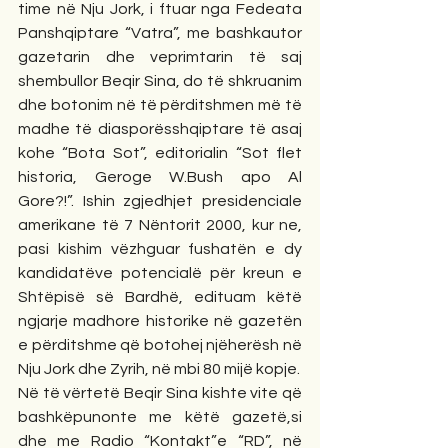
time në Nju Jork, i ftuar nga Fedeata 
Panshqiptare “Vatra”, me bashkautor 
gazetarin dhe veprimtarin të saj 
shembullor Beqir Sina, do të shkruanim 
dhe botonim në të përditshmen më të 
madhe të diasporësshqiptare të asaj 
kohe “Bota Sot”, editorialin “Sot flet 
historia, Geroge W.Bush apo Al 
Gore?!”. Ishin zgjedhjet presidenciale 
amerikane të 7 Nëntorit 2000, kur ne, 
pasi kishim vëzhguar fushatën e dy 
kandidatëve potencialë për kreun e 
Shtëpisë së Bardhë, edituam këtë 
ngjarje madhore historike në gazetën 
e përditshme që botohej njëherësh në 
Nju Jork dhe Zyrih, në mbi 80 mijë kopje.
Në të vërtetë Beqir Sina kishte vite që 
bashkëpunonte me këtë gazetë,si 
dhe me Radio “Kontakt”e “RD”, në 