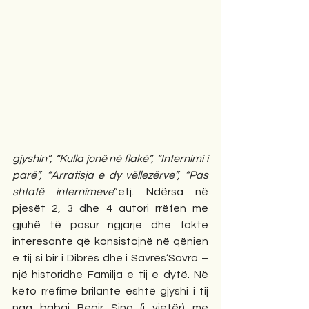
gjyshin”, “Kulla jonë në flakë”, “Internimi i 
parë”, “Arratisja e dy vëllezërve”, “Pas 
shtatë internimeve
”etj. Ndërsa në 
pjesët 2, 3 dhe 4 autori rrëfen me 
gjuhë të pasur ngjarje dhe fakte 
interesante që konsistojnë në qënien 
e tij si bir i Dibrës dhe i Savrës’Savra – 
një historidhe Familja e tij e dytë. Në 
këto rrëfime brilante është gjyshi i tij 
nga babai Beqir Sina (i vjetër) me 