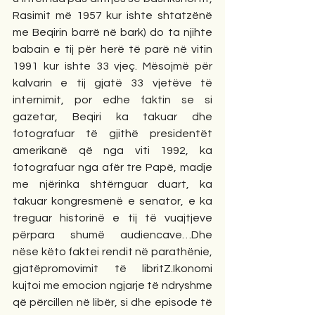
Rasimit më 1957 kur ishte shtatzënë 
me Beqirin barrë në bark) do ta njihte 
babain e tij për herë të parë në vitin 
1991 kur ishte 33 vjeç. Mësojmë për 
kalvarin e tij gjatë 33 vjetëve të 
internimit, por edhe faktin se si 
gazetar, Beqiri ka takuar dhe 
fotografuar të gjithë presidentët 
amerikanë që nga viti 1992, ka 
fotografuar nga afër tre Papë, madje 
me njërinka shtërnguar duart, ka 
takuar kongresmenë e senator, e ka 
treguar historinë e tij të vuajtjeve 
përpara shumë audiencave…Dhe 
nëse këto faktei rendit në parathënie, 
gjatëpromovimit të libritZ.Ikonomi 
kujtoi me emocion ngjarje të ndryshme 
që përcillen në libër, si dhe episode të 