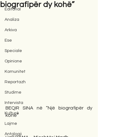
biografipër dy kohë”
Editorial
Analiza
Arkiva
Ese
Speciale
Opinione
Komunitet
Reportazh
Studime
Intervista
BEQIR SINA në “Një biografipër dy 
Kulturë
kohë”
Lajme
Antologji