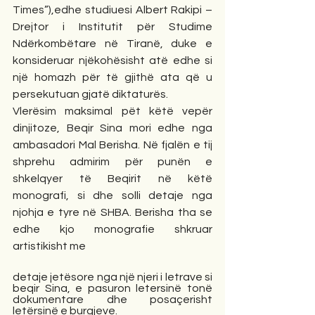
Times”),edhe studiuesi Albert Rakipi – 
Drejtor i Institutit për Studime 
Ndërkombëtare në Tiranë, duke e 
konsideruar njëkohësisht atë edhe si 
një homazh për të gjithë ata që u 
persekutuan gjatë diktaturës.
Vlerësim maksimal pët këtë vepër 
dinjitoze, Beqir Sina mori edhe nga 
ambasadori Mal Berisha. Në fjalën e tij 
shprehu admirim për punën e 
shkelqyer të Beqirit në këtë 
monografi, si dhe solli detaje nga 
njohja e tyre në SHBA. Berisha tha se 
edhe kjo monografie shkruar 
artistikisht me
detaje jetësore nga një njeri i letrave si 
beqir Sina, e pasuron letersinë tonë 
dokumentare dhe posaçerisht 
letërsinë e burgjeve.