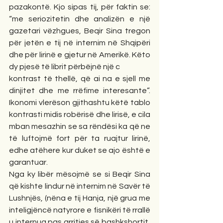
pazakontë. Kjo sipas tij, për faktin se: 
“me seriozitetin dhe analizën e një 
gazetari vëzhgues, Beqir Sina tregon 
për jetën e tij në internim në Shqipëri 
dhe për lirinë e gjetur në Amerikë. Këto 
dy pjesë të librit përbëjnë një c
kontrast të thellë, që ai na e sjell me 
dinjitet dhe me rrëfime interesante”. 
Ikonomi vlerëson gjithashtu këtë tablo 
kontrasti midis robërisë dhe lirisë, e cila 
mban mesazhin se sa rëndësi ka që ne 
të luftojmë fort për ta ruajtur lirinë, 
edhe atëhere kur duket se ajo është e 
garantuar.
Nga ky libër mësojmë se si Beqir Sina 
që kishte lindur në internim në Savër të 
Lushnjës, (nëna e tij Hanja, një grua me 
inteligjëncë natyrore e fisnikëri të rrallë 
u internua pas arritjes së bashkshortit, 