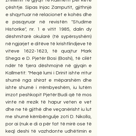
zhvillimit të gjyqit të Kallmetit për këtë 
çështje. Sipas Injac Zamputit, gjithnjë 
e shqyrtuar në relacionet e kohës dhe 
e pasqyruar në revistën "Studime 
Historike", nr. 1 e vitit 1985, dalin dy 
dëshmitarë okularë (të sypërsyshëm) 
në ngjarjet e ditëve të krishtlindjeve të 
viteve 1622-1623, të quajtur Mark 
Shega e D. Pjetër Bosi (Boshi), të cilët 
ndër të tjera dëshmojnë në gjyqin e 
Kallmetit: "Meqë lumi i Drinit ishte rritur 
shumë nga shirat e mëparshëm dhe 
ishte shumë i rrëmbyeshëm, iu lutëm 
imzot peshkopit Pjetër Budi që të mos 
vinte në rrezik të hapur veten e vet 
dhe ne të gjithë dhe veçanërisht iu lut 
me shumë këmbëngulje zoti D. Nikolla, 
por ai (nuk e di a për fat të mirë ose të 
keq) deshi të vazhdonte udhëtimin e 