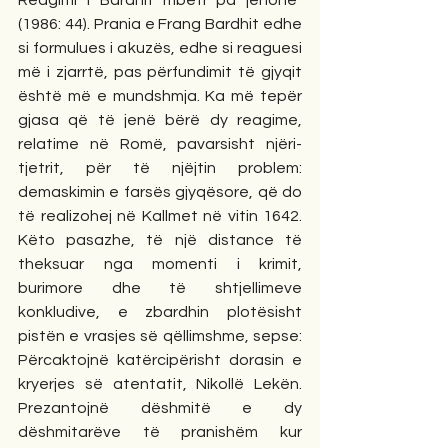
Reagimi i Bardhit mbeti pa jehonë" 
(1986: 44). Prania e Frang Bardhit edhe 
si formulues i akuzës, edhe si reaguesi 
më i zjarrtë, pas përfundimit të gjyqit 
është më e mundshmja. Ka më tepër 
gjasa që të jenë bërë dy reagime, 
relatime në Romë, pavarsisht njëri-
tjetrit, për të njëjtin problem: 
demaskimin e farsës gjyqësore, që do 
të realizohej në Kallmet në vitin 1642. 
Këto pasazhe, të një distance të 
theksuar nga momenti i krimit, 
burimore dhe të shtjellimeve 
konkludive, e zbardhin plotësisht 
pistën e vrasjes së qëllimshme, sepse: 
Përcaktojnë katërcipërisht dorasin e 
kryerjes së atentatit, Nikollë Lekën. 
Prezantojnë dëshmitë e dy 
dëshmitarëve të pranishëm kur 