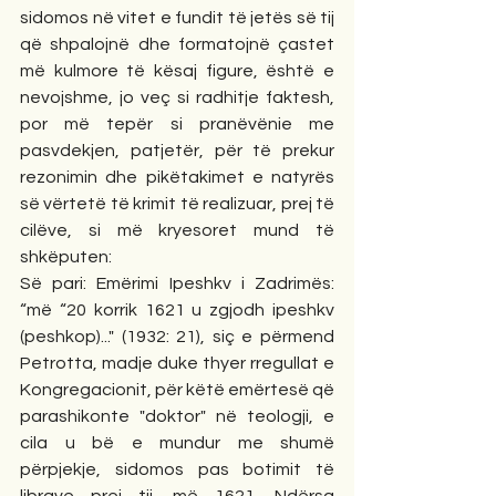
sidomos në vitet e fundit të jetës së tij 
që shpalojnë dhe formatojnë çastet 
më kulmore të kësaj figure, është e 
nevojshme, jo veç si radhitje faktesh, 
por më tepër si pranëvënie me 
pasvdekjen, patjetër, për të prekur 
rezonimin dhe pikëtakimet e natyrës 
së vërtetë të krimit të realizuar, prej të 
cilëve, si më kryesoret mund të 
shkëputen:
Së pari: Emërimi Ipeshkv i Zadrimës: 
“më “20 korrik 1621 u zgjodh ipeshkv 
(peshkop)..." (1932: 21), siç e përmend 
Petrotta, madje duke thyer rregullat e 
Kongregacionit, për këtë emërtesë që 
parashikonte "doktor" në teologji, e 
cila u bë e mundur me shumë 
përpjekje, sidomos pas botimit të 