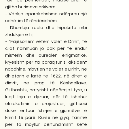
fakt që përmendet, thuajse prej të 
gjitha burimeve arkivore.
- Vdekja eparakohshme ndërpreu një 
udhëtim të rëndësishëm.
- Dhembja reale dhe hipokrite mbi 
zhdukjen e tij.
- “Fajësohen" vetëm valët e Drinit, të 
cilat ndihmuan jo pak për të endur 
misterin dhe aureolën enigmatike, 
kryesisht per ta paraqitur si aksident 
ndodhinë, mbytjen në valët e Drinit, në 
dhjetorin e lartë të 1622, në ditët e 
dimrit, në prag të Këshnellave. 
Gjithashtu, natyrisht nëpërmjet tyre, u 
luajt loja e dyzuar, për të fshehur 
ekzekutimin e projektuar, gjithsesi 
duke tentuar fshirjen e gjurmëve të 
krimit të parë. Kurse në gjyq, tanimë 
për ta mbyllur përfundimisht këtë 