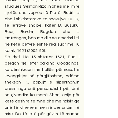
librave prej tij, më 1621. Ndërsa 
studiuesi Selman Riza, njohësi më i mirë 
i jetës dhe veprës së Pjetër Budit, si 
dhe i shkrimtarëve të shekujve 16-17, 
të letrave shqipe, katër B, Buzuku, 
Budi, Bardhi, Bogdani dhe L. 
Matrëngës, bën me dije se emërimi i tij 
në këtë detyrë është realizuar më 10 
korrik, 1621 (2002: 90).
Së dyti: Më 15 shtator 1621, Budi i 
dërgon një letër cardinal Gocadinos, 
ku përshkruan me hollësi përmasat e 
kryengritjes së përgjithshme, ndërsa 
thekson: “... popujt e sipërthanun 
presin nga unë personalisht për ditë 
se ç'vendim ka marrë Shenjtënija për 
këtë dëshirë të tyne dhe më nxisin që 
unë të kthehem me një përfundim të 
mirë. Do të jetë për gëzim të madhe 