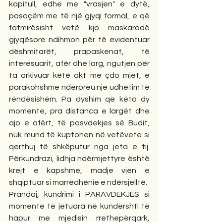
kapitull, edhe me "vrasjen" e dytë, 
posaçëm me të një gjyqi formal, e që 
fatmirësisht vetë kjo maskaradë 
gjyqësore ndihmon për të evidentuar 
dëshmitarët, prapaskenat, të 
interesuarit, afër dhe larg, ngutjen për 
ta arkivuar këtë akt me çdo mjet, e 
parakohshme ndërpreu një udhëtim të 
rëndësishëm. Pa dyshim që këto dy 
momente, pra distanca e largët dhe 
ajo e afërt, të pasvdekjes së Budit, 
nuk mund të kuptohen në vetëvete si 
qerthuj të shkëputur nga jeta e tij. 
Përkundrazi, lidhja ndërmjettyre është 
krejt e kapshme, madje vjen e 
shqiptuar si marrëdhënie e ndërsjelltë.
Prandaj, kundrimi i PARAVDEKJES si 
momente të jetuara në kundërshti të 
hapur me mjedisin rrethepërqark, 