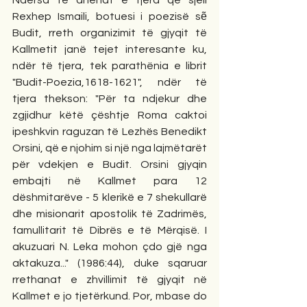
Ndërsa të dhënat e tjera që sjell 
Rexhep Ismaili, botuesi i poezisë sẽ 
Budit, rreth organizimit të gjyqit të 
Kallmetit janë tejet interesante ku, 
ndër të tjera, tek parathënia e librit 
"Budit-Poezia,1618-1621", ndër të 
tjera thekson: "Për ta ndjekur dhe 
zgjidhur këtë çështje Roma caktoi 
ipeshkvin raguzan të Lezhës Benedikt 
Orsini, që e njohim si një nga lajmëtarët 
për vdekjen e Budit. Orsini gjyqin 
embajti në Kallmet para 12 
dëshmitarëve - 5 klerikë e 7 shekullarë 
dhe misionarit apostolik të Zadrimës, 
famullitarit të Dibrës e të Mërqisë. I 
akuzuari N. Leka mohon çdo gjë nga 
aktakuza..." (1986:44), duke sqaruar 
rrethanat e zhvillimit të gjyqit në 
Kallmet e jo tjetërkund. Por, mbase do 