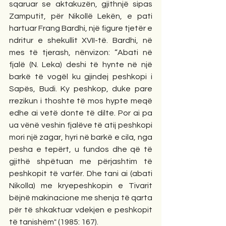
sqaruar se aktakuzën, gjithnjë sipas 
Zamputit, për Nikollë Lekën, e pati 
hartuar Frang Bardhi, një figure tjetër e 
ndritur e shekullit XVII-të. Bardhi, në 
mes të tjerash, nënvizon: “Abati në 
fjalë (N. Leka) deshi të hynte në një 
barkë të vogël ku gjindej peshkopi i 
Sapës, Budi. Ky peshkop, duke pare 
rrezikun i thoshte të mos hypte meqë 
edhe ai vetë donte të dilte. Por ai pa 
ua vënë veshin fjalëve të atij peshkopi 
mori një zagar, hyri në barkë e cila, nga 
pesha e tepërt, u fundos dhe që të 
gjithë shpëtuan me përjashtim të 
peshkopit të varfër. Dhe tani ai (abati 
Nikolla) me kryepeshkopin e Tivarit 
bëjnë makinacione me shenja të qarta 
për të shkaktuar vdekjen e peshkopit 
të tanishëm" (1985: 167).