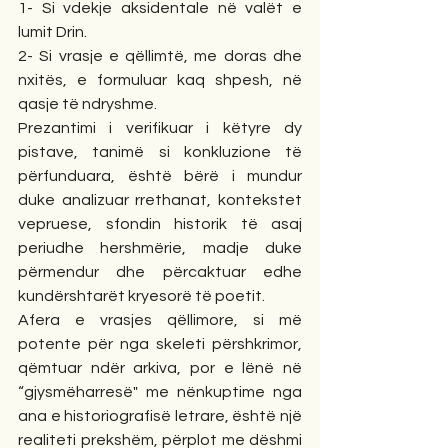
1- Si vdekje aksidentale në valët e 
lumit Drin.
2- Si vrasje e qëllimtë, me doras dhe 
nxitës, e formuluar kaq shpesh, në 
qasje të ndryshme.
Prezantimi i verifikuar i këtyre dy 
pistave, tanimë si konkluzione të 
përfunduara, është bërë i mundur 
duke analizuar rrethanat, kontekstet 
vepruese, sfondin historik të asaj 
periudhe hershmërie, madje duke 
përmendur dhe përcaktuar edhe 
kundërshtarët kryesorë të poetit.
Afera e vrasjes qëllimore, si më 
potente për nga skeleti përshkrimor, 
qëmtuar ndër arkiva, por e lënë në 
“gjysmëharresë" me nënkuptime nga 
ana e historiografisë letrare, është një 
realiteti prekshëm, përplot me dëshmi 