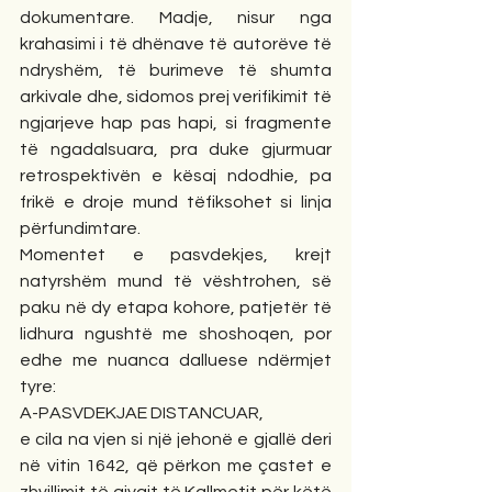
dokumentare. Madje, nisur nga 
krahasimi i të dhënave të autorëve të 
ndryshëm, të burimeve të shumta 
arkivale dhe, sidomos prej verifikimit të 
ngjarjeve hap pas hapi, si fragmente 
të ngadalsuara, pra duke gjurmuar 
retrospektivën e kësaj ndodhie, pa 
frikë e droje mund tëfiksohet si linja 
përfundimtare.
Momentet e pasvdekjes, krejt 
natyrshëm mund të vështrohen, së 
paku në dy etapa kohore, patjetër të 
lidhura ngushtë me shoshoqen, por 
edhe me nuanca dalluese ndërmjet 
tyre:
A-PASVDEKJAE DISTANCUAR,
e cila na vjen si një jehonë e gjallë deri 
në vitin 1642, që përkon me çastet e 