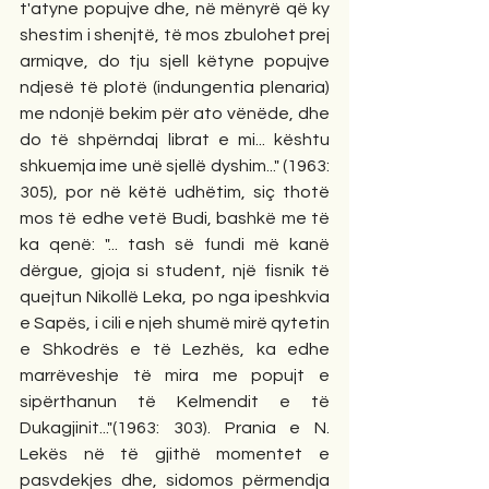
t'atyne popujve dhe, në mënyrë që ky 
shestim i shenjtë, të mos zbulohet prej 
armiqve, do tju sjell këtyne popujve 
ndjesë të plotë (indungentia plenaria) 
me ndonjë bekim për ato vënëde, dhe 
do të shpërndaj librat e mi... kështu 
shkuemja ime unë sjellë dyshim..." (1963: 
305), por në këtë udhëtim, siç thotë 
mos të edhe vetë Budi, bashkë me të 
ka qenë: "... tash së fundi më kanë 
dërgue, gjoja si student, një fisnik të 
quejtun Nikollë Leka, po nga ipeshkvia 
e Sapës, i cili e njeh shumë mirë qytetin 
e Shkodrës e të Lezhës, ka edhe 
marrëveshje të mira me popujt e 
sipërthanun të Kelmendit e të 
Dukagjinit..."(1963: 303). Prania e N. 
Lekës në të gjithë momentet e 
pasvdekjes dhe, sidomos përmendja 