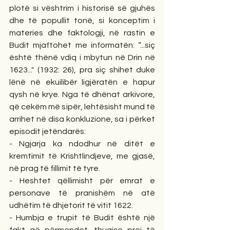
plotë si vështrim i historisë së gjuhës 
dhe të popullit tonë, si konceptim i 
materies dhe faktologji, në rastin e 
Budit mjaftohet me informatën: “...siç 
është thënë vdiq i mbytun në Drin në 
1623..." (1932: 26), pra siç shihet duke 
lënë në ekuilibër ligjëratën e hapur 
qysh në krye. Nga të dhënat arkivore, 
që cekëm më sipër, lehtësisht mund të 
arrihet në disa konkluzione, sa i përket 
episodit jetëndarës:
- Ngjarja ka ndodhur në ditët e 
kremtimit të Krishtlindjeve, me gjasë, 
në prag të fillimit të tyre.
- Heshtet qëllimisht për emrat e 
personave të pranishëm në atë 
udhëtim të dhjetorit të vitit 1622.
- Humbja e trupit të Budit është një 