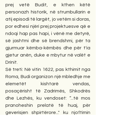
prej vetë Budit, e kthen këtë 
personazh historik, në strumbullarin e 
atij episodi të largët, jo vetëm si doras, 
por edhesi njëri prej projektuesve që e 
ndoqi hap pas hapi, i vënë me detyrë, 
së jashtmi dhe së brendshmi, për ta 
gjurmuar këmba-këmbës dhe për t'ia 
gjetur anën, duke e mbytur në valët e 
Drinit.
Së treti: Në vitin 1622, pas kthimit nga 
Roma, Budi organizon një mbledhje me 
elemetët kishtarë vendas, 
posaçërisht të Zadrimës, Shkodrës 
dhe Lezhës, ku vendoset: “...të mos 
pranoheshin prelatë të huaj, për 
geverisjen shpirtërore..." ku njoftimin 
për mbajtjen e kësaj mbledhjeje e 
konfirmon Domeniko Andreasi, 