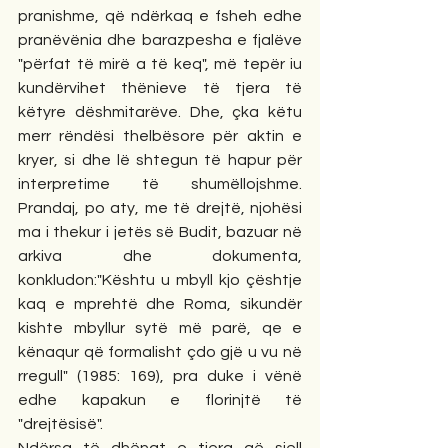
pranishme, që ndërkaq e fsheh edhe 
pranëvënia dhe barazpesha e fjalëve 
"përfat të mirë a të keq", më tepër iu 
kundërvihet thënieve të tjera të 
këtyre dëshmitarëve. Dhe, çka këtu 
merr rëndësi thelbësore për aktin e 
kryer, si dhe lë shtegun të hapur për 
interpretime të shumëllojshme. 
Prandaj, po aty, me të drejtë, njohësi 
ma i thekur i jetës së Budit, bazuar në 
arkiva dhe dokumenta, 
konkludon:"Kështu u mbyll kjo çështje 
kaq e mprehtë dhe Roma, sikundër 
kishte mbyllur sytë më parë, qe e 
kënaqur që formalisht çdo gjë u vu në 
rregull" (1985: 169), pra duke i vënë 
edhe kapakun e florinjtë të 
"drejtësisë".