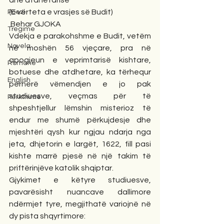
dhe atdhetarisë*
(E vërteta e vrasjes së Budit)
Poezi
 Behar GJOKA
Tregime
Vdekja e parakohshme e Budit, vetëm 
Novela
në moshën 56 vjeçare, pra në 
apogjeun e veprimtarisë kishtare, 
Romane
botuese dhe atdhetare, ka tërhequr 
English
përherë vëmendjen e jo pak 
studiuesve, veçmas për të 
Përkthime
shpeshtjellur lëmshin misterioz të 
endur me shumë përkujdesje dhe 
mjeshtëri qysh kur ngjau ndarja nga 
jeta, dhjetorin e largët, 1622, fill pasi 
kishte marrë pjesë në një takim të 
priftërinjëve katolik shqiptar.
Gjykimet e këtyre studiuesve, 
pavarësisht nuancave dallimore 
ndërmjet tyre, megjithatë variojnë në 
dy pista shqyrtimore: