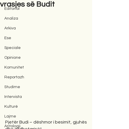
vrasjes së Budit
Editorial
Analiza
Arkiva
Ese
Speciale
Opinione
Komunitet
Reportazh
Studime
Intervista
Kulturë
Lajme
Pjetër Budi – dëshmor i besimit, gjuhës 
Antologji