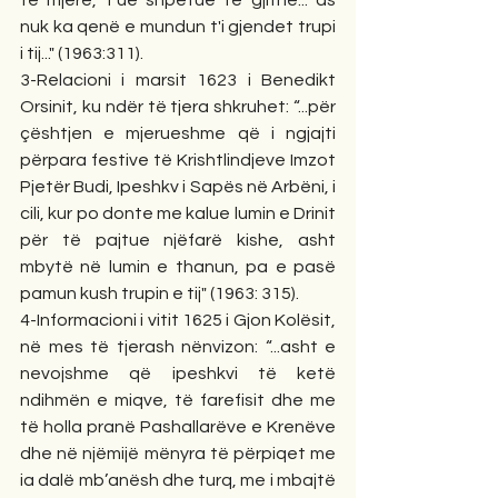
të mjerë, t'ue shpëtue të gjithë... as 
nuk ka qenë e mundun t'i gjendet trupi 
i tij..." (1963:311).
3-Relacioni i marsit 1623 i Benedikt 
Orsinit, ku ndër të tjera shkruhet: “...për 
çështjen e mjerueshme që i ngjajti 
përpara festive të Krishtlindjeve Imzot 
Pjetër Budi, Ipeshkv i Sapës në Arbëni, i 
cili, kur po donte me kalue lumin e Drinit 
për të pajtue njëfarë kishe, asht 
mbytë në lumin e thanun, pa e pasë 
pamun kush trupin e tij" (1963: 315).
4-Informacioni i vitit 1625 i Gjon Kolësit, 
në mes të tjerash nënvizon: “...asht e 
nevojshme që ipeshkvi të ketë 
ndihmën e miqve, të farefisit dhe me 
të holla pranë Pashallarëve e Krenëve 
dhe në njëmijë mënyra të përpiqet me 
ia dalë mb’anësh dhe turq, me i mbajtë 