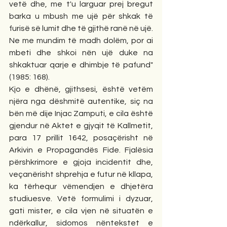
vetë dhe, me t'u larguar prej bregut 
barka u mbush me ujë për shkak të 
furisë së lumit dhe të gjithë ranë në ujë. 
Ne me mundim të madh dolëm, por ai 
mbeti dhe shkoi nën ujë duke na 
shkaktuar qarje e dhimbje të pafund" 
(1985: 168).
Kjo e dhënë, gjithsesi, është vetëm 
njëra nga dëshmitë autentike, siç na 
bën më dije Injac Zamputi, e cila është 
gjendur në Aktet e gjyqit të Kallmetit, 
para 17 prillit 1642, posaçërisht në 
Arkivin e Propagandës Fide. Fjalësia 
përshkrimore e gjoja incidentit dhe, 
veçanërisht shprehja e futur në kllapa, 
ka tërhequr vëmendjen e dhjetëra 
studiuesve. Vetë formulimi i dyzuar, 
gati mister, e cila vjen në situatën e 
ndërkallur, sidomos nëntekstet e 