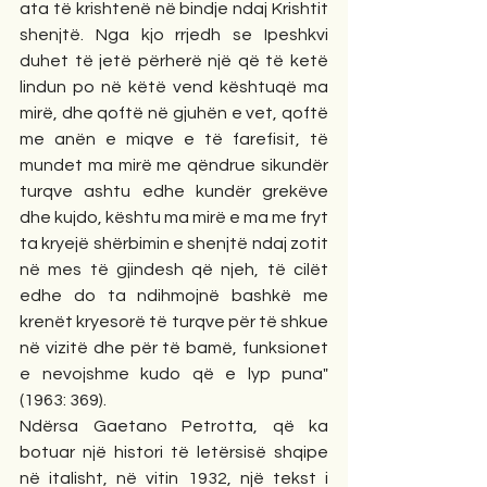
ata të krishtenë në bindje ndaj Krishtit 
shenjtë. Nga kjo rrjedh se Ipeshkvi 
duhet të jetë përherë një që të ketë 
lindun po në këtë vend kështuqë ma 
mirë, dhe qoftë në gjuhën e vet, qoftë 
me anën e miqve e të farefisit, të 
mundet ma mirë me qëndrue sikundër 
turqve ashtu edhe kundër grekëve 
dhe kujdo, kështu ma mirë e ma me fryt 
ta kryejë shërbimin e shenjtë ndaj zotit 
në mes të gjindesh që njeh, të cilët 
edhe do ta ndihmojnë bashkë me 
krenët kryesorë të turqve për të shkue 
në vizitë dhe për të bamë, funksionet 
e nevojshme kudo që e lyp puna" 
(1963: 369).
Ndërsa Gaetano Petrotta, që ka 
botuar një histori të letërsisë shqipe 
në italisht, në vitin 1932, një tekst i 