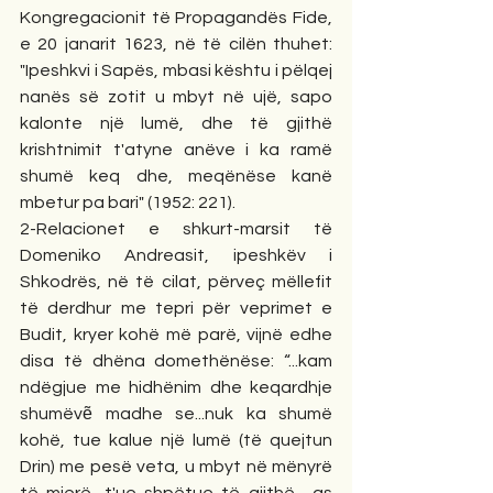
Kongregacionit të Propagandës Fide, 
e 20 janarit 1623, në të cilën thuhet: 
"Ipeshkvi i Sapës, mbasi kështu i pëlqej 
nanës së zotit u mbyt në ujë, sapo 
kalonte një lumë, dhe të gjithë 
krishtnimit t'atyne anëve i ka ramë 
shumë keq dhe, meqënëse kanë 
mbetur pa bari" (1952: 221).
2-Relacionet e shkurt-marsit të 
Domeniko Andreasit, ipeshkëv i 
Shkodrës, në të cilat, përveç mëllefit 
të derdhur me tepri për veprimet e 
Budit, kryer kohë më parë, vijnë edhe 
disa të dhëna domethënëse: “...kam 
ndëgjue me hidhënim dhe keqardhje 
shumëvẽ madhe se...nuk ka shumë 
kohë, tue kalue një lumë (të quejtun 
Drin) me pesë veta, u mbyt në mënyrë 