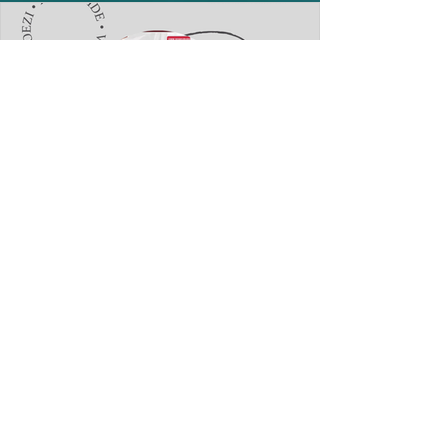
Fatmir Terziu: „Arya“, aty ku një
supermarket bëhet adresë e
komunitetit shqiptar në
Gravesend