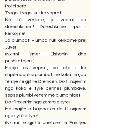
Polici serb
Trego, trego, ku i ke veprat!
Në të vërtetë, jo veprat po 
dorëshkrimet! Dorëshkrimet po i 
kërkojmë!
Jo plumbat! Plumba nuk kërkojmë prej 
Juve!
(Nxirrni Ymer Elshanin dhe 
pushkatojeni!)
Madje as veprat, se ato i ke 
shpërndarë si plumbat, në kokat e çdo 
fëmije në gjithë Drenicën. Do t’i nxjerrim 
nga koka e tyre përmes plumbave, 
sepse plumbi vetëm me plumb hiqet!
Do t’i nxjerrim nga zemra e tyre!
Me majën e bajonetës do t’i nxjerrim 
nga sytë e tyre!
(Nxirrni të gjithë anëtarët e Familjes 