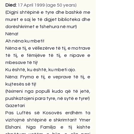
Died: 
17 April 1999 (age 50 years)
(Digjni shtëpinë e tyre dhe bashkë me 
muret e saj le të digjet biblioteka dhe 
dorëshkrimet e fshehura në mur!)
Nëna!
Ah nëna ku mbeti!
Nëna e tij, e vëllezërve të tij, e motrave 
të tij, e fëmijëve të tij, e nipave e 
mbesave të tij!
Ku është, ku është, ku mbeti ajo.
Nëna: Fryma e tij, e veprave të tij, e 
kujtesës së tij!
(Nxirreni nga populli kudo që të jetë, 
pushkatojeni para tyre, në sytë e tyre!)
Gazetari
Pas Luftës së Kosovës erdhëm ta 
vizitojmë shtëpinë e shkrimtarit Ymer 
Elshani. Nga Familja e tij kishte 