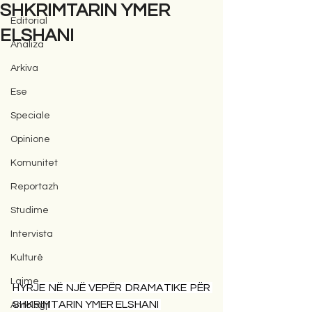
SHKRIMTARIN YMER
Editorial
ELSHANI
Analiza
Arkiva
Ese
Speciale
Opinione
Komunitet
Reportazh
Studime
Intervista
Kulturë
Lajme
HYRJE NË NJË VEPËR DRAMATIKE PËR 
SHKRIMTARIN YMER ELSHANI 
Antologji