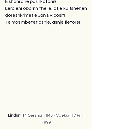
Elshani dhe pushkatoni!)
Lërojeni oborrin thellë, atje ku fshehën 
dorëshkrimet e Janis Ricosit!
Të mos mbetet asnjë, asnjë fletore!
Lindur:  
14 Qershor 1948 - Vdekur: 17 Prill 
1999