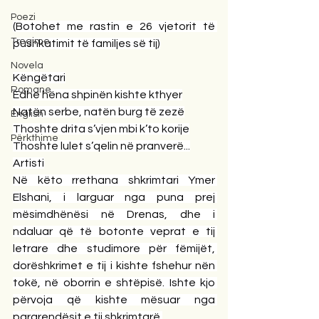
Poezi
(Botohet me rastin e 26 vjetorit të 
Tregime
pushkatimit të familjes së tij)
Novela
Këngëtari
Romane
Edhe hëna shpinën kishte kthyer
Natën serbe, natën burg të zezë
English
Thoshte drita s’vjen mbi k’to korije
Përkthime
Thoshte lulet s’qelin në pranverë...
Artisti
Në këto rrethana shkrimtari Ymer 
Elshani, i larguar nga puna prej 
mësimdhënësi në Drenas, dhe i 
ndaluar që të botonte veprat e tij 
letrare dhe studimore për fëmijët, 
dorëshkrimet e tij i kishte fshehur nën 
tokë, në oborrin e shtëpisë. Ishte kjo 
përvoja që kishte mësuar nga 
pararendësit e tij shkrimtarë.