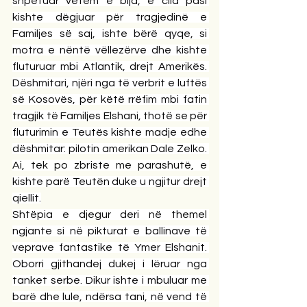
shpëtuar vetëm e bija, e cila pasi 
kishte dëgjuar për tragjedinë e 
Familjes së saj, ishte bërë qyqe, si 
motra e nëntë vëllezërve dhe kishte 
fluturuar mbi Atlantik, drejt Amerikës. 
Dëshmitari, njëri nga të verbrit e luftës 
së Kosovës, për këtë rrëfim mbi fatin 
tragjik të Familjes Elshani, thotë se për 
fluturimin e Teutës kishte madje edhe 
dëshmitar: pilotin amerikan Dale Zelko. 
Ai, tek po zbriste me parashutë, e 
kishte parë Teutën duke u ngjitur drejt 
qiellit.
Shtëpia e djegur deri në themel 
ngjante si në pikturat e ballinave të 
veprave fantastike të Ymer Elshanit. 
Oborri gjithandej dukej i lëruar nga 
tanket serbe. Dikur ishte i mbuluar me 
barë dhe lule, ndërsa tani, në vend të 