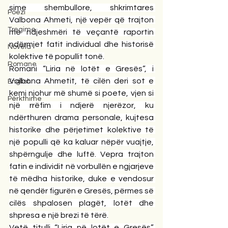
sime shembullore, shkrimtares 
Poezi
Valbona Ahmeti, një vepër që trajton 
Tregime
me ndjeshmëri të veçantë raportin 
ndërmjet fatit individual dhe historisë 
Novela
kolektive të popullit tonë.
Romane
Romani “Liria në lotët e Gresës”, i 
Valbona Ahmetit, të cilën deri sot e 
English
kemi njohur më shumë si poete, vjen si 
Përkthime
një rrëfim i ndjerë njerëzor, ku 
ndërthuren drama personale, kujtesa 
historike dhe përjetimet kolektive të 
një populli që ka kaluar nëpër vuajtje, 
shpërngulje dhe luftë. Vepra trajton 
fatin e individit në vorbullën e ngjarjeve 
të mëdha historike, duke e vendosur 
në qendër figurën e Gresës, përmes së 
cilës shpalosen plagët, lotët dhe 
shpresa e një brezi të tërë.
Vetë titulli “Liria në lotët e Gresës” 