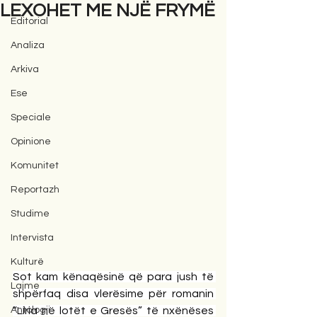
LEXOHET ME NJË FRYMË
Editorial
Analiza
Arkiva
Ese
Speciale
Opinione
Komunitet
Reportazh
Studime
Intervista
Kulturë
Sot kam kënaqësinë që para jush të 
Lajme
shpërfaq disa vlerësime për romanin 
Antologji
“Liria në lotët e Gresës” të nxënëses 