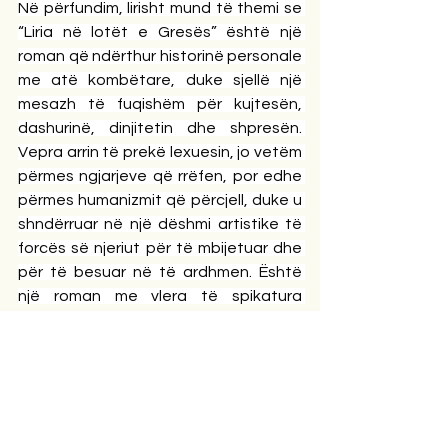
Në përfundim, lirisht mund të themi se 
“Liria në lotët e Gresës” është një 
roman që ndërthur historinë personale 
me atë kombëtare, duke sjellë një 
mesazh të fuqishëm për kujtesën, 
dashurinë, dinjitetin dhe shpresën. 
Vepra arrin të prekë lexuesin, jo vetëm 
përmes ngjarjeve që rrëfen, por edhe 
përmes humanizmit që përcjell, duke u 
shndërruar në një dëshmi artistike të 
forcës së njeriut për të mbijetuar dhe 
për të besuar në të ardhmen. Është 
një roman me vlera të spikatura 
tematike dhe edukative. Ai i fton 
lexuesit të reflektojnë mbi sakrificën, 
kujtesën dhe rëndësinë e lirisë, duke 
dëshmuar se letërsia mbetet një nga 
mënyrat më të fuqishme për të ruajtur 
historinë dhe për të përcjellë vlera 