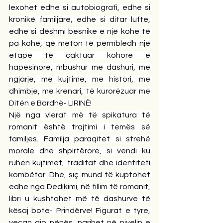
lexohet edhe si autobiografi, edhe si 
kronikë familjare, edhe si ditar lufte, 
edhe si dëshmi besnike e një kohe të 
pa kohë, që mëton të përmbledh një 
etapë të caktuar kohore e 
hapësinore, mbushur me dashuri, me 
ngjarje, me kujtime, me histori, me 
dhimbje, me krenari, të kurorëzuar me 
Ditën e Bardhë- LIRINË!
Një nga vlerat më të spikatura të 
romanit është trajtimi i temës së 
familjes. Familja paraqitet si strehë 
morale dhe shpirtërore, si vendi ku 
ruhen kujtimet, traditat dhe identiteti 
kombëtar. Dhe, siç mund të kuptohet 
edhe nga Dedikimi, në fillim të romanit, 
libri u kushtohet më të dashurve të 
kësaj bote- Prindërve! Figurat e tyre, 
veçan ajo nënës, ngrihet në nivelin e 