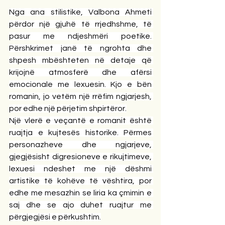
Nga ana stilistike, Valbona Ahmeti 
përdor një gjuhë të rrjedhshme, të 
pasur me ndjeshmëri poetike. 
Përshkrimet janë të ngrohta dhe 
shpesh mbështeten në detaje që 
krijojnë atmosferë dhe afërsi 
emocionale me lexuesin. Kjo e bën 
romanin, jo vetëm një rrëfim ngjarjesh, 
por edhe një përjetim shpirtëror.
Një vlerë e veçantë e romanit është 
ruajtja e kujtesës historike. Përmes 
personazheve dhe ngjarjeve, 
gjegjësisht digresioneve e rikujtimeve, 
lexuesi ndeshet me një dëshmi 
artistike të kohëve të vështira, por 
edhe me mesazhin se liria ka çmimin e 
saj dhe se ajo duhet ruajtur me 
përgjegjësi e përkushtim.