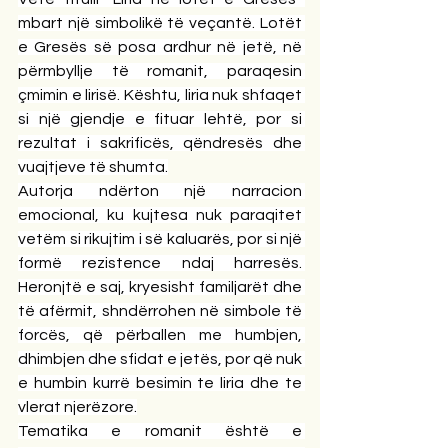
mbart një simbolikë të veçantë. Lotët 
e Gresës së posa ardhur në jetë, në 
përmbyllje të romanit, paraqesin 
çmimin e lirisë. Kështu, liria nuk shfaqet 
si një gjendje e fituar lehtë, por si 
rezultat i sakrificës, qëndresës dhe 
vuajtjeve të shumta.
Autorja ndërton një narracion 
emocional, ku kujtesa nuk paraqitet 
vetëm si rikujtim i së kaluarës, por si një 
formë rezistence ndaj harresës. 
Heronjtë e saj, kryesisht familjarët dhe 
të afërmit, shndërrohen në simbole të 
forcës, që përballen me humbjen, 
dhimbjen dhe sfidat e jetës, por që nuk 
e humbin kurrë besimin te liria dhe te 
vlerat njerëzore.
Tematika e romanit është e 