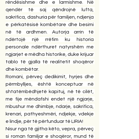
rëndësishme dhe e larmishme. Në 
qendër të saj qëndrojnë lufta, 
sakrifica, dashuria për familjen, ndjenja 
e përkatësisë kombëtare dhe besimi 
në të ardhmen. Autorja arrin të 
ndërtojë një rrëfim ku historia 
personale ndërthuret natyrshëm me 
ngjarjet e mëdha historike, duke krijuar 
tablo të gjalla të realitetit shoqëror 
dhe kombëtar.
Romani, përveç dedikimit, hyrjes dhe 
përmbylljes, është konceptuar në 
shtatëmbëdhjetë kapituj, në të cilët, 
me fije mëndafshi endet një ngjarje, 
mbushur me dhimbje, ndarje, sakrifica, 
krenari, pathyeshmëri, ndjekje, vdekje 
e lindje, për të përfunduar të LIRIA!
Nisur nga të gjitha këto, vepra, përveç 
si roman familjar e shoqëror, mund të 