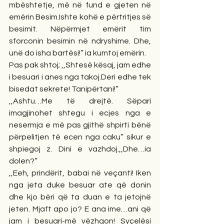
mbështetje, më në fund e gjeten në 
emërin Besim.Ishte kohë e përtritjes së 
besimit. Nëpërmjet emërit tim 
sforconin besimin në ndryshime. Dhe, 
unë do isha bartësi!” ia kumtoj emërin. 
Pas pak shtoj; ,,Shtesë kësaj, jam edhe 
i besuari i anes nga takoj.Deri edhe tek 
bisedat sekrete! Tanipërtani!”
,,Ashtu…Me të drejtë. Sëpari 
imagjinohet shtegu i ecjes nga e 
nesermja e më pas gjithë shpirti bënë 
përpelitjen të ecen nga caku” sikur e 
shpiegoj z. Dini e vazhdoj.,,Dhe…ia 
dolen?”
,,Eeh, prindërit, babai në veçanti! Iken 
nga jeta duke besuar ate që donin 
dhe kjo bëri që ta duan e ta jetojnë 
jeten. Mjaft apo jo? E ana ime…ani që 
jam i besuari-më vëzhgon! Syçelësi 