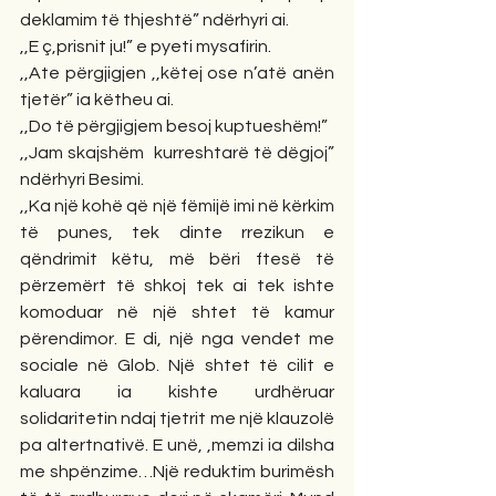
deklamim të thjeshtë” ndërhyri ai.
,,E ç,prisnit ju!” e pyeti mysafirin.
,,Ate përgjigjen ,,këtej ose n’atë anën  
tjetër” ia këtheu ai.
,,Do të përgjigjem besoj kuptueshëm!”
,,Jam skajshëm  kurreshtarë të dëgjoj” 
ndërhyri Besimi.
,,Ka një kohë që një fëmijë imi në kërkim 
të punes, tek dinte rrezikun e 
qëndrimit këtu, më bëri ftesë të 
përzemërt të shkoj tek ai tek ishte 
komoduar në një shtet të kamur 
përendimor. E di, një nga vendet me 
sociale në Glob. Një shtet të cilit e 
kaluara ia kishte urdhëruar 
solidaritetin ndaj tjetrit me një klauzolë 
pa altertnativë. E unë, ,memzi ia dilsha 
me shpënzime…Një reduktim burimësh 