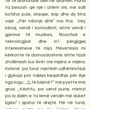
të të ardhurave deri në skamëri. Mund 
ta besosh që një i afërm imi, më solli 
kofsha pule, sheqer, krip dhe dy litra 
vajë. ,,Për ndonjë ditë” ma tha.  Veç 
kësaj, vendi i komodimit, ishte vendi i 
gjenive të muzikes, filosofisë e 
teknologjisë dhe m’i përgjigjej 
interesimeve të mija. Mëvetësia mi 
kërkonte të domosdoshme. Ishte fazë 
zhvillimesh kur iknin me mijëra e mijëra. 
Kolonë  pa fund  mjetësh udhëtimi.Nuk 
i gjykoja por ndjeja keqardhje për ikje 
nga logu. ,,Ç,të bëjmë?” më pyette ime 
grua. ,,Kështu, pa vend pune, memzi 
po ia dalim e ta lëmë vendin më duket 
ligësi” I jipsha të drejtë. Më në fund, 
jetesa gjatë me te, kishte afruar 
parimet fare. Iu përgjigja: çfardo të më 
ndodhë  tutje, nuk  kam  zemer të lë 