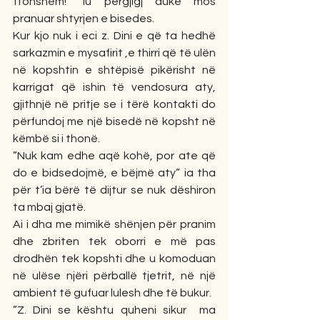
ftohshëm!” iu përgjigj duke mos 
pranuar shtyrjen e bisedes.
Kur kjo nuk i eci z. Dini e që ta hedhë 
sarkazmin e mysafirit ,e thirri që të ulën 
në kopshtin e shtëpisë pikërisht në 
karrigat që ishin të vendosura aty, 
gjithnjë në pritje se i tërë kontakti do 
përfundoj me një bisedë në kopsht në 
këmbë si i thonë.
”Nuk kam edhe aqë kohë, por ate që 
do e bidsedojmë, e bëjmë aty” ia tha 
për t’ia bërë të dijtur se nuk dëshiron 
ta mbaj gjatë.
Ai i dha me mimikë shënjen për pranim 
dhe zbriten tek oborri e më pas 
drodhën tek kopshti dhe u komoduan 
në ulëse njëri përballë tjetrit, në një 
ambient të gufuar lulesh dhe të bukur.
”Z. Dini se kështu quheni sikur  ma 