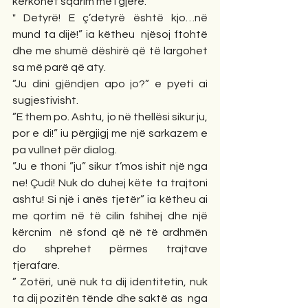
kërkohet sqarim më i gjerë.
" Detyrë! E ç’detyrë është kjo…në 
mund ta dijë!” ia këtheu  njësoj ftohtë 
dhe me shumë dëshirë që të largohet 
sa më parë që aty.
”Ju dini gjëndjen apo jo?” e pyeti ai 
sugjestivisht.
”E them po. Ashtu, jo në thellësi sikur ju,  
por e di!” iu përgjigj me një sarkazem e 
pa vullnet për dialog.
”Ju e thoni ”ju” sikur t’mos ishit një nga 
ne! Çudi! Nuk do duhej këte ta trajtoni 
ashtu! Si një i anës tjetër” ia këtheu ai 
me qortim në të cilin fshihej dhe një 
kërcnim  në sfond që në të ardhmën 
do shprehet përmes trajtave 
tjerafare.
” Zotëri, unë nuk ta dij identitetin, nuk 
ta dij pozitën tënde dhe saktë as  nga 