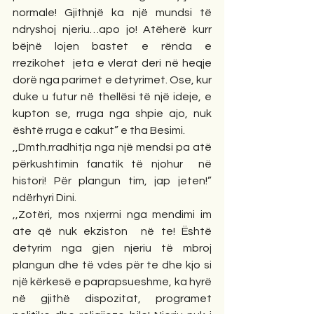
normale! Gjithnjë ka një mundsi të 
ndryshoj njeriu…apo jo! Atëherë kurr 
bëjnë lojen bastet e rënda e 
rrezikohet  jeta e vlerat deri në heqje 
dorë nga parimet e detyrimet. Ose, kur 
duke u futur në thellësi të një ideje, e 
kupton se, rruga nga shpie ajo, nuk 
është rruga e cakut” e tha Besimi.  
,,Dmth.rradhitja nga një mendsi pa atë 
përkushtimin fanatik të njohur  në 
histori! Për plangun tim, jap jeten!” 
ndërhyri Dini.
,,Zotëri, mos nxjerrni nga mendimi im 
ate që nuk ekziston  në te! Është 
detyrim nga gjen njeriu të mbroj 
plangun dhe të vdes për te dhe kjo si 
një kërkesë e paprapsueshme, ka hyrë 
në gjithë dispozitat, programet 