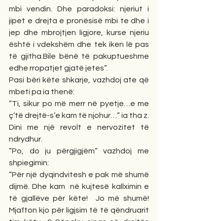
mbi vendin. Dhe paradoksi: njeriut i 
jipet e drejta e pronësisë mbi te dhe i 
jep dhe mbrojtjen ligjore, kurse njeriu 
është i vdekshëm dhe tek iken lë pas 
të gjitha.Bile bënë të pakuptueshme 
edhe rropatjet gjatë jetes”.
Pasi bëri këte shkarje, vazhdoj ate që 
mbeti pa ia thenë:
”Ti, sikur po më merr në pyetje…e me 
ç’të drejtë-s’e kam të njohur…” ia tha z. 
Dini me një revolt e nervozitet të 
ndrydhur. 
”Po, do ju përgjigjëm” vazhdoj me 
shpiegimin:
”Për një dyqindvitesh e pak më shumë 
dijmë. Dhe kam  në kujtesë kallximin e 
të gjallëve për këte!  Jo më shumë! 
Mjafton kjo për ligjsim të të qëndruarit 