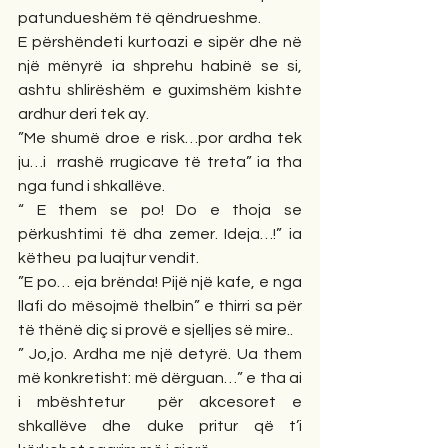
patundueshëm të qëndrueshme.
E përshëndeti kurtoazi e sipër dhe në 
një mënyrë ia shprehu habinë se si, 
ashtu shlirëshëm e guximshëm kishte 
ardhur deri tek ay.
”Me shumë droe e risk…por ardha tek 
ju…i  rrashë rrugicave të treta” ia tha 
nga fund i shkallëve.
“ E them se po! Do e thoja se 
përkushtimi të dha zemer. Ideja…!” ia 
këtheu  pa luajtur vendit.
”E po… eja brënda! Pijë një kafe, e nga 
llafi do mësojmë thelbin” e thirri sa për 
të thënë diç si provë e sjelljes së mire..
” Jo,jo. Ardha me një detyrë. Ua them  
më konkretisht: më dërguan…” e tha ai 
i mbështetur  për akcesoret e 
shkallëve dhe duke pritur që t’i 