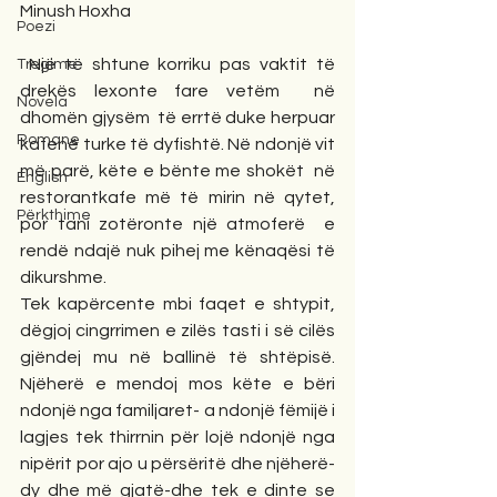
Minush Hoxha
Poezi
 Një të shtune korriku pas vaktit të 
Tregime
drekës lexonte fare vetëm  në 
Novela
dhomën gjysëm  të errtë duke herpuar  
Romane
kafenë turke të dyfishtë. Në ndonjë vit 
më parë, këte e bënte me shokët  në 
English
restorantkafe më të mirin në qytet, 
Përkthime
por tani zotëronte një atmoferë  e 
rendë ndajë nuk pihej me kënaqësi të 
dikurshme. 
Tek kapërcente mbi faqet e shtypit, 
dëgjoj cingrrimen e zilës tasti i së cilës 
gjëndej mu në ballinë të shtëpisë. 
Njëherë e mendoj mos këte e bëri 
ndonjë nga familjaret- a ndonjë fëmijë i 
lagjes tek thirrnin për lojë ndonjë nga 
nipërit por ajo u përsëritë dhe njëherë-
dy dhe më gjatë-dhe tek e dinte se 