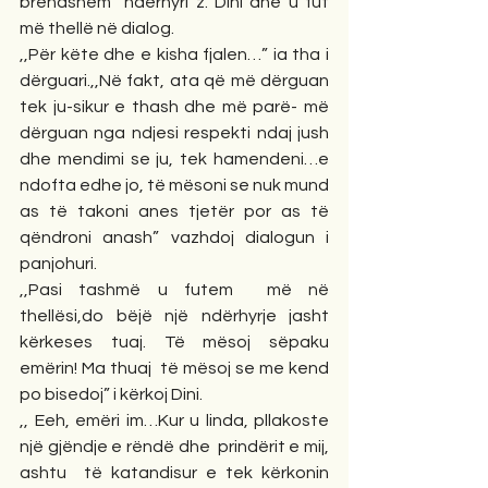
brëndshëm” ndërhyri z. Dini dhe u fut 
më thellë në dialog. 
,,Për këte dhe e kisha fjalen…” ia tha i 
dërguari.,,Në fakt, ata që më dërguan 
tek ju-sikur e thash dhe më parë- më 
dërguan nga ndjesi respekti ndaj jush 
dhe mendimi se ju, tek hamendeni…e 
ndofta edhe jo, të mësoni se nuk mund 
as të takoni anes tjetër por as të 
qëndroni anash” vazhdoj dialogun i 
panjohuri.
,,Pasi tashmë u futem  më në 
thellësi,do bëjë një ndërhyrje jasht 
kërkeses tuaj. Të mësoj sëpaku 
emërin! Ma thuaj  të mësoj se me kend  
po bisedoj” i kërkoj Dini.
,, Eeh, emëri im…Kur u linda, pllakoste 
një gjëndje e rëndë dhe  prindërit e mij, 
ashtu  të katandisur e tek kërkonin 