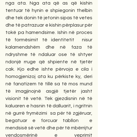
nga ata. Nga ata që as që kishin 
tentuar të hynin e shpiegonin thelbin 
dhe tek donin të jetonin sipas të vetes 
dhe të patrazuar e kishin përplasur për 
tokë pa hamendsime. Ishin në proces 
të formësimit të identitetit  nisur 
kalamendshëm dhe në faza të 
ndryshme të ndaluar ose të shtyer 
ndonjë rruge që shpiente në tjetër 
cak. Kjo edhe ishte përvoja e cila i 
homogjenizoj ata ku përkiste ky, deri 
në fanatizem të tillë sa të mos mund 
të imagjinojnë asgjë tjetër jasht 
visionit të vetë. Tek gjezdisnin në të 
kaluaren e hasnin të dalluarit, i ngritnin 
në gurrë frymëzimi  sa për të zgjëruar, 
begatuar e forcuar tabllon  e 
mendsisë së vetë dhe për të mbërrijtur 
vendosmërinë e veprimit 