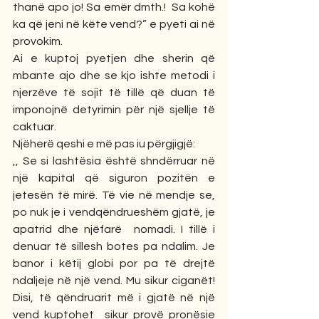
thanë apo jo! Sa emër dmth.!  Sa kohë  
ka që jeni në këte vend?” e pyeti ai në 
provokim. 
Ai e kuptoj pyetjen dhe sherin që 
mbante ajo dhe se kjo ishte metodi i 
njerzëve të sojit të tillë që duan të 
imponojnë detyrimin për një sjellje të 
caktuar.
Njëherë qeshi e më pas iu përgjigjë: 
,, Se si lashtësia është shndërruar në 
një kapital që siguron pozitën e 
jetesën të mirë. Të vie në mendje se, 
po nuk je i vendqëndrueshëm gjatë, je 
apatrid dhe njëfarë  nomadi. I tillë i 
denuar të sillesh botes pa ndalim. Je 
banor i këtij globi por pa të drejtë 
ndaljeje në një vend. Mu sikur ciganët! 
Disi, të qëndruarit më i gjatë në një 
vend kuptohet  sikur provë pronësie 