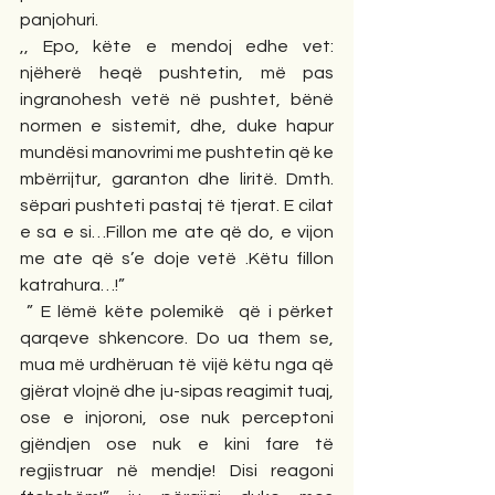
panjohuri.
,, Epo, këte e mendoj edhe vet: 
njëherë heqë pushtetin, më pas 
ingranohesh vetë në pushtet, bënë 
normen e sistemit, dhe, duke hapur 
mundësi manovrimi me pushtetin që ke 
mbërrijtur, garanton dhe liritë. Dmth. 
sëpari pushteti pastaj të tjerat. E cilat 
e sa e si…Fillon me ate që do, e vijon 
me ate që s’e doje vetë .Këtu fillon 
katrahura…!”
 ” E lëmë këte polemikë  që i përket 
qarqeve shkencore. Do ua them se, 
mua më urdhëruan të vijë këtu nga që 
gjërat vlojnë dhe ju-sipas reagimit tuaj, 
ose e injoroni, ose nuk perceptoni 
gjëndjen ose nuk e kini fare të 
regjistruar në mendje! Disi reagoni 