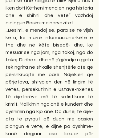
politike dhe religjioze bile! Njeriu nuk i 
iken dot! Këtheni mendjen  nga historia 
dhe e shihni dhe vetë” vazhdoj 
dialogun Besimi me nervozitet.
,,Besimi, e mendoj se, para se të vijsh 
këtu, ke marrë informacione-këte e 
the dhe në këte bisedë- dhe, ke 
mësuar se nga jam, nga takoj, nga do 
takoj. Di dhe si dhe në ç’gjëndje u gjeta 
tek ngrita në shkallë shenjtërie ate që 
përshkruajte më parë. Ndjekjen që 
përjetova, shtypjen deri në linçim të 
vetes, persekutimin e ustave-nxënes  
të dijetarëve më të sofistikuar të 
krimit. Mallkimin nga anë e kundërt dhe 
dyshimin nga kjo anë. Do duhej të dije-
ata të pyrgut që duan me pasion 
plangun e vetë, e dijnë pa dyshime- 
kanë dëgjuar ose lexuar për 