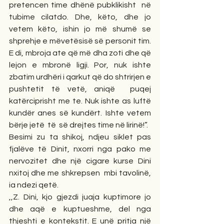
pretencen time dhënë pubklikisht  në 
tubime cilatdo. Dhe, këto, dhe jo 
vetem këto, ishin jo më shumë se 
shprehje e mëvetësisë së personit tim. 
E di, mbroja ate që më dha zoti dhe që 
lejon e mbronë ligji. Por, nuk ishte 
zbatim urdhëri i qarkut që do shtrirjen e 
pushtetit të vetë, aniqë  puqej 
katërciprisht me te. Nuk ishte as luftë 
kundër anes së kundërt. Ishte vetem  
bërje jetë  të  së drejtes time në lirinë!”.
Besimi zu ta shikoj, ndjeu siklet pas 
fjalëve të Dinit, nxorri nga pako me 
nervozitet dhe një cigare kurse Dini 
nxitoj dhe me shkrepsen  mbi tavolinë, 
ia ndezi qetë.
,,Z. Dini, kjo gjezdi juaja kuptimore jo 
dhe aqë e kuptueshme, del nga 
thjeshti e kontekstit. E unë pritja një 