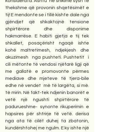
konsiderata. Ashtu  në shikime sysh të 
thekshme që provonin shqetësimët e 
tij! E mendonte se i tillë kishte dale nga 
gjëndjet që shkaktojnë tensione 
shpirtërore dhe disponime 
hakmarrëse. E habiti gjetja e tij tek 
shkallet, posaçërisht ngaqë ishte 
kohë maltretimesh, ndjekjesh dhe 
akuzimesh  nga pushteti. Pushtetit  i 
cili mëtonte të vendosi njëfarë ligji që 
me gallatë e promovonte përmes 
mediave dhe mjeteve të tjera-bile 
edhe në vendet  më të largëta, si më. 
të mirin. Në fakt-tek ndjenin banorët e 
vetë një ngushti shpirtërore të 
padurueshme- synonte rikuperimin e 
hapsires për shtrirje të vetë. derisa 
nga ata të cilët duhej ta zbatonin, 
kundërshtohej me ngulm. E ky ishte një 