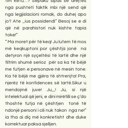
tim këtu…? Sëpaku sipas së drejtës 
nga pushteti faktik mbi një send që 
nga legjislacioni romak, do duhej apo 
jo? Ate ,,ius possidendi” Besoj se e di 
që në parahistori nuk kishte tapia 
toke!”
” Ma moret për të keq! Ju lutem të mos 
më keqkuptoni por çështja jonë  na 
detyron një syçeltësi të lartë dhe një 
filtrim shumë serioz  për sa ka të bëjë 
me futjen e personave në mesin tone. 
Ka të bëjë me gjëra të shtrenjta! Pra, 
njerëz të konfidences së lartë.Sikur u 
mendojmë juve! Ju,,,! Ju, si një 
intelektual që jeni, e dini mirëfilli se ç’do 
thoshte futja në çështjen  tonë të 
ndonjë personi i cili nuk takon  nga ne!” 
ia tha ai diç më konkretisht dhe duke 
korrektuar paksa sjelljen. 