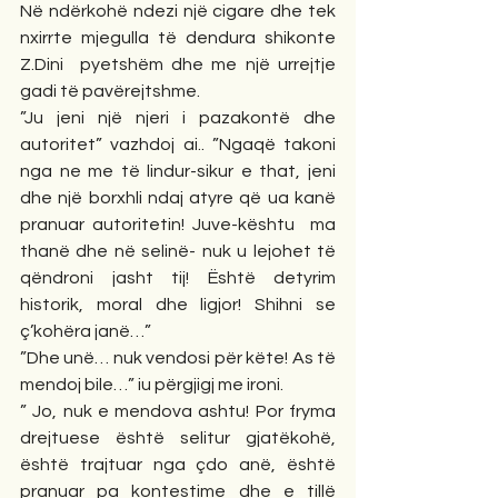
Në ndërkohë ndezi një cigare dhe tek 
nxirrte mjegulla të dendura shikonte 
Z.Dini  pyetshëm dhe me një urrejtje 
gadi të pavërejtshme.
”Ju jeni një njeri i pazakontë dhe 
autoritet” vazhdoj ai.. ”Ngaqë takoni 
nga ne me të lindur-sikur e that, jeni 
dhe një borxhli ndaj atyre që ua kanë 
pranuar autoritetin! Juve-kështu  ma 
thanë dhe në selinë- nuk u lejohet të 
qëndroni jasht tij! Është detyrim 
historik, moral dhe ligjor! Shihni se 
ç’kohëra janë…”
”Dhe unë… nuk vendosi për këte! As të 
mendoj bile…” iu përgjigj me ironi.
” Jo, nuk e mendova ashtu! Por fryma 
drejtuese është selitur gjatëkohë, 
është trajtuar nga çdo anë, është 
pranuar pa kontestime dhe e tillë 