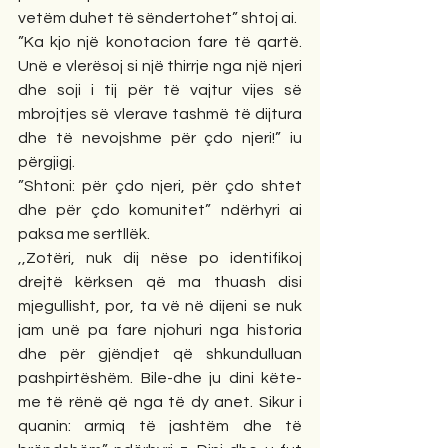
vetëm duhet të sëndertohet” shtoj ai.
”Ka kjo një konotacion fare të qartë. 
Unë e vlerësoj si një thirrje nga një njeri 
dhe soji i tij për të vajtur vijes së 
mbrojtjes së vlerave tashmë të dijtura 
dhe të nevojshme për çdo njeri!” iu 
përgjigj.
”Shtoni: për çdo njeri, për çdo shtet 
dhe për çdo komunitet” ndërhyri ai 
paksa me sertllëk.
,,Zotëri, nuk dij nëse po identifikoj  
drejtë kërksen që ma thuash disi 
mjegullisht, por, ta vë në dijeni se nuk 
jam unë pa fare njohuri nga historia 
dhe për gjëndjet që shkundulluan 
pashpirtëshëm. Bile-dhe ju dini këte-
me të rënë që nga të dy anet. Sikur i 
quanin: armiq të jashtëm dhe të 