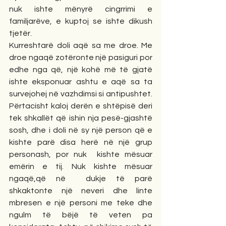
nuk ishte mënyrë cingrrimi e 
familjarëve, e kuptoj se ishte dikush 
tjetër.
Kurreshtarë doli aqë sa me droe. Me 
droe ngaqë zotëronte një pasiguri por 
edhe nga që, një kohë më të gjatë 
ishte eksponuar ashtu e aqë sa ta 
survejohej në vazhdimsi si antipushtet. 
Përtacisht kaloj derën e shtëpisë deri 
tek shkallët që ishin nja pesë-gjashtë 
sosh, dhe i doli në sy një person që e 
kishte parë disa herë në një grup 
personash, por nuk  kishte mësuar 
emërin e tij. Nuk kishte mësuar 
ngaqë,që në  dukje të parë 
shkaktonte një neveri dhe linte 
mbresen e një personi me teke dhe 
ngulm të bëjë të veten pa 