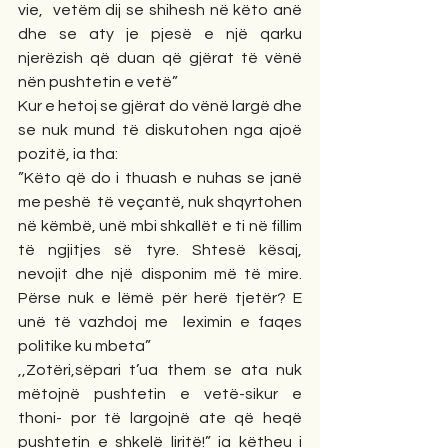
vie,  vetëm dij se shihesh në këto anë 
dhe se aty je pjesë e një qarku 
njerëzish që duan që gjërat të vënë  
nën pushtetin e vetë”
Kur e hetoj se gjërat do vënë largë dhe 
se nuk mund të diskutohen nga ajoë  
pozitë, ia tha:
”Këto që do i thuash e nuhas se janë 
me peshë  të veçantë, nuk shqyrtohen  
në këmbë, unë mbi shkallët e ti në fillim 
të ngjitjes së tyre. Shtesë kësaj, 
nevojit dhe një disponim më të mire. 
Përse nuk e lëmë për herë tjetër? E 
unë të vazhdoj me  leximin e faqes 
politike ku mbeta”
,,Zotëri,sëpari t’ua them se ata nuk 
mëtojnë pushtetin e vetë-sikur e 
thoni- por të largojnë ate që heqë 
pushtetin e shkelë liritë!” ia këtheu i 