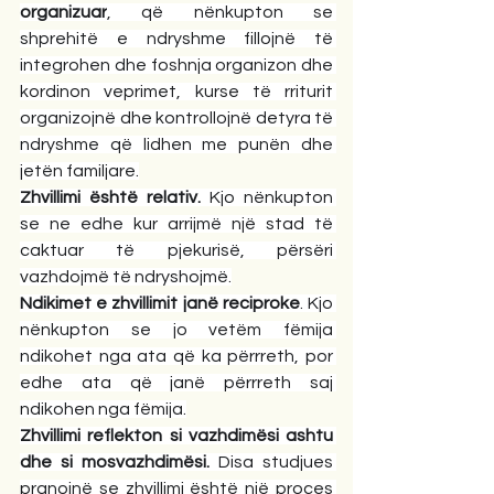
organizuar
, që nënkupton se 
shprehitë e ndryshme fillojnë të 
integrohen dhe foshnja organizon dhe 
kordinon veprimet, kurse të rriturit 
organizojnë dhe kontrollojnë detyra të 
ndryshme që lidhen me punën dhe 
jetën familjare.
Zhvillimi është relativ.
 Kjo nënkupton 
se ne edhe kur arrijmë një stad të 
caktuar të pjekurisë, përsëri 
vazhdojmë të ndryshojmë.
Ndikimet e zhvillimit janë reciproke
. Kjo 
nënkupton se jo vetëm fëmija 
ndikohet nga ata që ka përrreth, por 
edhe ata që janë përrreth saj 
ndikohen nga fëmija.
Zhvillimi reflekton si vazhdimësi ashtu 
dhe si mosvazhdimësi.
 Disa studjues 
pranojnë se zhvillimi është një proces 