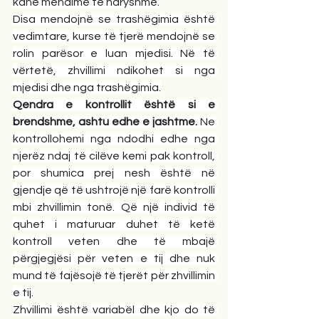
kanë mendime të ndryshme.
Disa mendojnë se trashëgimia është 
vedimtare, kurse të tjerë mendojnë se 
rolin parësor e luan mjedisi. Në të 
vërtetë, zhvillimi ndikohet si nga 
mjedisi dhe nga trashëgimia.
Qendra e kontrollit është si e 
brendshme, ashtu edhe e jashtme.
 Ne 
kontrollohemi nga ndodhi edhe nga 
njerëz ndaj të cilëve kemi pak kontroll, 
por shumica prej nesh është në 
gjendje që të ushtrojë një farë kontrolli 
mbi zhvillimin tonë. Që një individ të 
quhet i maturuar duhet të ketë 
kontroll veten dhe të mbajë 
përgjegjësi për veten e tij dhe nuk 
mund të fajësojë të tjerët për zhvillimin 
e tij.
Zhvillimi është variabël dhe kjo do të 