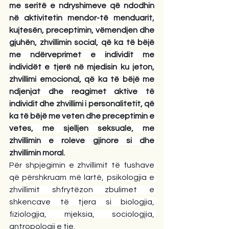
me seritë e ndryshimeve që ndodhin 
në aktivitetin mendor-të menduarit, 
kujtesën, preceptimin, vëmendjen dhe 
gjuhën, zhvillimin social, që ka të bëjë 
me ndërveprimet e individit me 
individët e tjerë në mjedisin ku jeton, 
zhvillimi emocional, që ka të bëjë me 
ndjenjat dhe reagimet aktive të 
individit dhe zhvillimi i personalitetit, që 
ka të bëjë me veten dhe preceptimin e 
vetes, me sjelljen seksuale, me 
zhvillimin e roleve gjinore si dhe 
zhvillimin moral.
Për shpjegimin e zhvillimit të fushave 
që përshkruam më lartë, psikologjia e 
zhvillimit shfrytëzon zbulimet e 
shkencave të tjera si biologjia, 
fiziologjia, mjeksia, sociologjia, 
antropologji e tje.