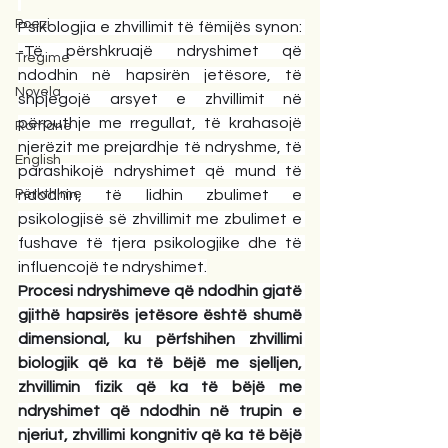
Poezi
Psikologjia e zhvillimit të fëmijës synon: 
-Të përshkruajë ndryshimet që 
Tregime
ndodhin në hapsirën jetësore, të 
Novela
shpjegojë arsyet e zhvillimit në 
përputhje me rregullat, të krahasojë 
Romane
njerëzit me prejardhje të ndryshme, të 
English
parashikojë ndryshimet që mund të 
Përkthime
ndodhin, të lidhin zbulimet e 
psikologjisë së zhvillimit me zbulimet e 
fushave të tjera psikologjike dhe të 
influencojë te ndryshimet.
Procesi ndryshimeve që ndodhin gjatë 
gjithë hapsirës jetësore është shumë 
dimensional, ku përfshihen zhvillimi 
biologjik që ka të bëjë me sjelljen, 
zhvillimin fizik që ka të bëjë me 
ndryshimet që ndodhin në trupin e 
njeriut, zhvillimi kongnitiv që ka të bëjë 