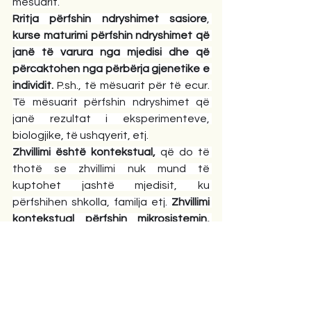
mësuarit.
Rritja përfshin ndryshimet sasiore
, 
kurse maturimi përfshin ndryshimet që 
janë të varura nga mjedisi dhe që 
përcaktohen nga përbërja gjenetike e 
individit. 
P.sh
., të mësuarit për të ecur. 
Të mësuarit përfshin ndryshimet që 
janë rezultat i eksperimenteve, 
biologjike, të ushqyerit, etj.
Zhvillimi është kontekstual,
 që do të 
thotë se zhvillimi nuk mund të 
kuptohet jashtë mjedisit, ku 
përfshihen shkolla, familja etj. 
Zhvillimi 
kontekstual përfshin mikrosistemin, 
mesosistemin dhe makrosistemin në 
të cilën personi merr pjesë
. 
P.sh
., një 
fëmijë që vjen nga familje me 
marrëdhënie të ngrohta, mund të 
priret të ketë rezultate të mira në 