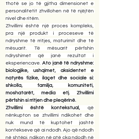
thotë se jo të gjitha dimensionet e 
personalitetit zhvillohen në të njëjtën 
nivel dhe ritëm.
Zhvillimi është një proces kompleks, 
pra një produkt i proceseve të 
ndryshme të rritjes, maturimit dhe të 
mësuarit. Të mësuarit përfshin 
ndryshimet që janë rezultat i 
eksperiencave. 
Ato janë të ndryshme: 
biologjike, ushqimet, aksidentet e 
natyrës fizike, ilaçet dhe sociale si: 
shkolla, familja, komuniteti, 
moshatarët, media etj. Zhvillimi 
përfshin si rritjen dhe pleqërinë.
Zhvillimi është kontekstual,
 që 
nënkupton se zhvillimi ndikohet dhe 
nuk mund të kuptohet jashtë 
kontekseve që ai ndodh. Ajo që ndodh 
në shtëpi, ndikon në atë çka ndodh në 