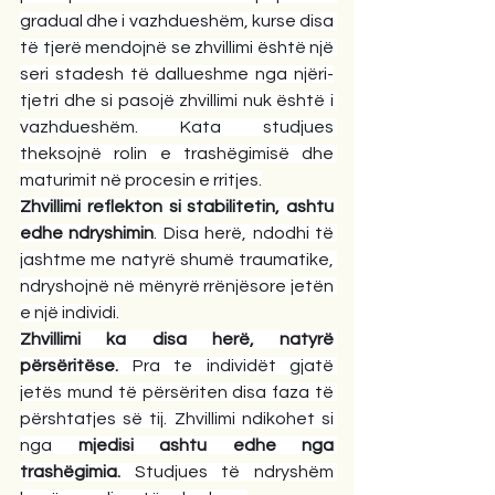
gradual dhe i vazhdueshëm, kurse disa 
të tjerë mendojnë se zhvillimi është një 
seri stadesh të dallueshme nga njëri-
tjetri dhe si pasojë zhvillimi nuk është i 
vazhdueshëm. Kata studjues 
theksojnë rolin e trashëgimisë dhe 
maturimit në procesin e rritjes.
Zhvillimi reflekton si stabilitetin, ashtu 
edhe ndryshimin
. Disa herë, ndodhi të 
jashtme me natyrë shumë traumatike, 
ndryshojnë në mënyrë rrënjësore jetën 
e një individi.
Zhvillimi ka disa herë, natyrë 
përsëritëse.
 Pra te individët gjatë 
jetës mund të përsëriten disa faza të 
përshtatjes së tij. Zhvillimi ndikohet si 
nga 
mjedisi ashtu edhe nga 
trashëgimia.
 Studjues të ndryshëm 