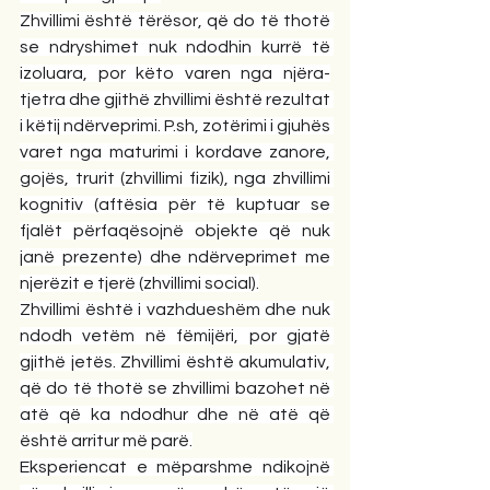
Zhvillimi është tërësor, që do të thotë 
se ndryshimet nuk ndodhin kurrë të 
izoluara, por këto varen nga njëra-
tjetra dhe gjithë zhvillimi është rezultat 
i këtij ndërveprimi. 
P.sh
, zotërimi i gjuhës 
varet nga maturimi i kordave zanore, 
gojës, trurit (zhvillimi fizik), nga zhvillimi 
kognitiv (aftësia për të kuptuar se 
fjalët përfaqësojnë objekte që nuk 
janë prezente) dhe ndërveprimet me 
njerëzit e tjerë (zhvillimi social).
Zhvillimi është i vazhdueshëm dhe nuk 
ndodh vetëm në fëmijëri, por gjatë 
gjithë jetës. Zhvillimi është akumulativ, 
që do të thotë se zhvillimi bazohet në 
atë që ka ndodhur dhe në atë që 
është arritur më parë.
Eksperiencat e mëparshme ndikojnë 