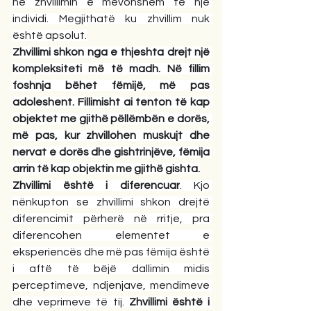
në zhvillimin e mëvonshëm të një 
individi. Megjithatë ku zhvillim nuk 
është apsolut.
Zhvillimi shkon nga e thjeshta drejt një 
kompleksiteti më të madh. Në fillim 
foshnja bëhet fëmijë, më pas 
adoleshent. Fillimisht ai tenton të kap 
objektet me gjithë pëllëmbën e dorës, 
më pas, kur zhvillohen muskujt dhe 
nervat e dorës dhe gishtrinjëve, fëmija 
arrin të kap objektin me gjithë gishta.
Zhvillimi është i diferencuar
. Kjo 
nënkupton se zhvillimi shkon drejtë 
diferencimit përherë në rritje, pra 
diferencohen elementet e 
eksperiencës dhe më pas fëmija është 
i aftë të bëjë dallimin midis 
perceptimeve, ndjenjave, mendimeve 
dhe veprimeve të tij. 
Zhvillimi është i 