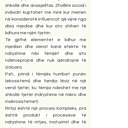
shkollë dhe anasjelltas. Zhvillimi social i 
individit kuptohet më mirë kur merren 
në konsideratë influencat që vijnë nga 
disa mjedise dhe kur ato shihen të 
lidhura me njëri-tjetrin.
Të gjithë elementet e lidhur me 
mjedisin dhe vlerat kanë efekte të 
ndryshme mbi fëmijët dhe ato 
ndërveprojnë dhe nuk qëndrojnë të 
izoluara.
P.sh
., prindi i fëmijës humbet punën 
(ekosistemi) dhe familja lëviz në një 
vend tjetër, ku fëmija ndeshet me një 
shkollë tjetër (ndryshime në mikro dhe 
makrosistemet).
Rritja është një procesi kompleks, pra 
është produkt i proceseve të 
ndryshme të rritjes, maturimit dhe të 