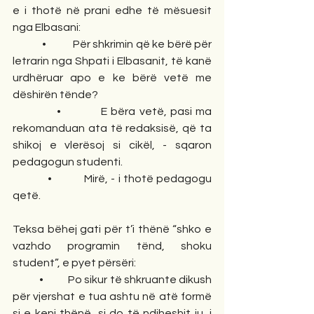
e i thotë në prani edhe të mësuesit 
nga Elbasani:
            •           Për shkrimin që ke bërë për 
letrarin nga Shpati i Elbasanit, të kanë 
urdhëruar apo e ke bërë vetë me 
dëshirën tënde?
            •           E bëra vetë, pasi ma 
rekomanduan ata të redaksisë, që ta 
shikoj e vlerësoj si cikël, - sqaron 
pedagogun studenti.
            •           Mirë, - i thotë pedagogu 
qetë.
Teksa bëhej gati për t’i thënë “shko e 
vazhdo programin tënd, shoku 
student”, e pyet përsëri:
            •           Po sikur të shkruante dikush 
për vjershat e tua ashtu në atë formë 
si e keni thënë, si do të ndiheshit ju, i 