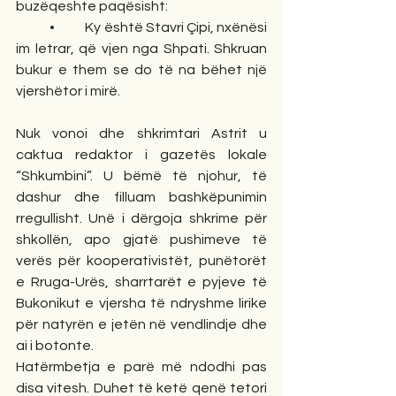
buzëqeshte paqësisht:
            •           Ky është Stavri Çipi, nxënësi 
im letrar, që vjen nga Shpati. Shkruan 
bukur e them se do të na bëhet një 
vjershëtor i mirë.
Nuk vonoi dhe shkrimtari Astrit u 
caktua redaktor i gazetës lokale 
“Shkumbini”. U bëmë të njohur, të 
dashur dhe filluam bashkëpunimin 
rregullisht. Unë i dërgoja shkrime për 
shkollën, apo gjatë pushimeve të 
verës për kooperativistët, punëtorët 
e Rruga-Urës, sharrtarët e pyjeve të 
Bukonikut e vjersha të ndryshme lirike 
për natyrën e jetën në vendlindje dhe 
ai i botonte.
Hatërmbetja e parë më ndodhi pas 
disa vitesh. Duhet të ketë qenë tetori 