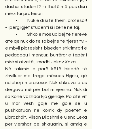
dashur student? - i thotë më pas disi i 
mërzitur profesori.
            •           Nuk e di si të them, profesor! 
- i përgjigjet studenti si i zënë në faj.
            •           Shko e mos ua bëj të tjerëve 
atë që nuk do të ta bëjnë të tjerët ty! - 
e mbyll plotësisht bisedën shkrimtari e 
pedagogu i mençur, burrëror e tepër i 
mirë si ai vetë, i madhi Jakov Xoxa.
Në takimin e parë këtë bisedë të 
zhvilluar ma tregoi mësues Hyjniu, që 
ndjehej i merakosur. Nuk shkrova e as 
dërgova më për botim vjersha. Nuk di 
sa kohë vazhdoi kjo gjendje. Po atë vit 
u mor vesh gojë më gojë se u 
pushkatuan në korrik dy poetët e 
Librazhdit, Vilson Blloshmi e Genc Leka 
për vjershat që shkruanin, si armiq e 