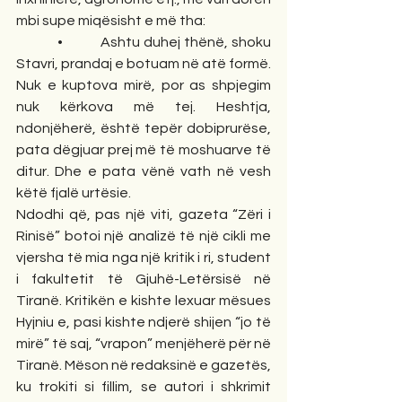
mbi supe miqësisht e më tha:
            •           Ashtu duhej thënë, shoku 
Stavri, prandaj e botuam në atë formë.
Nuk e kuptova mirë, por as shpjegim 
nuk kërkova më tej. Heshtja, 
ndonjëherë, është tepër dobiprurëse, 
pata dëgjuar prej më të moshuarve të 
ditur. Dhe e pata vënë vath në vesh 
këtë fjalë urtësie.
Ndodhi që, pas një viti, gazeta “Zëri i 
Rinisë” botoi një analizë të një cikli me 
vjersha të mia nga një kritik i ri, student 
i fakultetit të Gjuhë-Letërsisë në 
Tiranë. Kritikën e kishte lexuar mësues 
Hyjniu e, pasi kishte ndjerë shijen “jo të 
mirë” të saj, “vrapon” menjëherë për në 
Tiranë. Mëson në redaksinë e gazetës, 
ku trokiti si fillim, se autori i shkrimit 