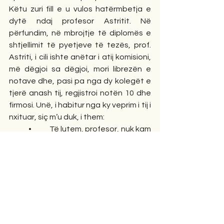
Këtu zuri fill e u vulos hatërmbetja e 
dytë ndaj profesor Astritit. Në 
përfundim, në mbrojtje të diplomës e 
shtjellimit të pyetjeve të tezës, prof. 
Astriti, i cili ishte anëtar i atij komisioni, 
më dëgjoi sa dëgjoi, mori librezën e 
notave dhe, pasi pa nga dy kolegët e 
tjerë anash tij, regjistroi notën 10 dhe 
firmosi. Unë, i habitur nga ky veprim i tij i 
nxituar, siç m’u duk, i them:
            •           Të lutem, profesor, nuk kam 
përfunduar ende tezën e kërkuar.
            •           Edhe nëse nuk e ke shkruar 
mirë gjer në fund, jam i sigurt se ju, 
student Stavri, do të vazhdoni të 
lexoni e mësoni edhe pas mbarimit të 
studimeve. Librat e letërsisë e 
sidomos Antologjitë e studimeve të 