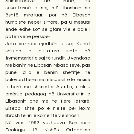
Shkrimtarëve në Tiranë, në 
sekretarinë e saj, më thoshnin se 
është miratuar, por në Elbasan 
humbiste nëpër sirtarë, pa u mësuar 
ende edhe sot se çfarë vije e boje i 
patën vënë përsipër.
Jeta vazhdoi rrjedhën e saj. Kohët 
shkuan e diktatura ishte në 
frymëmarrjet e saj të fundit. U vendosa 
me banim në Elbasan. Mbasditeve, pas 
pune, dilja e bënim shëtitje në 
bulevard herë me mësuesit e letërsisë 
e herë me shkrimtar Astritin, i cili u 
emërua pedagog në Universitetin e 
Elbasanit dhe me të tjerë letrarë. 
Biseda ishte po e njëjtë për lexim 
librash të rinj e komente vjershash.
Në vitin 1992 vazhdova Seminarin 
Teologjik të Kishës Ortodokse 