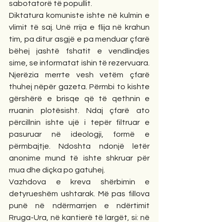
sabotatorë të popullit.
Diktatura komuniste ishte në kulmin e 
vlimit të saj. Unë rrija e flija në krahun 
tim, pa ditur asgjë e pa menduar çfarë 
bëhej jashtë fshatit e vendlindjes 
sime, se informatat ishin të rezervuara. 
Njerëzia merrte vesh vetëm çfarë 
thuhej nëpër gazeta. Përmbi to kishte 
gërshërë e brisqe që të qethnin e 
rruanin plotësisht. Ndaj çfarë ato 
përcillnin ishte ujë i tepër filtruar e 
pasuruar në ideologji, formë e 
përmbajtje. Ndoshta ndonjë letër 
anonime mund të ishte shkruar për 
mua dhe diçka po gatuhej.
Vazhdova e kreva shërbimin e 
detyrueshëm ushtarak. Më pas fillova 
punë në ndërmarrjen e ndërtimit 
Rruga-Ura, në kantierë të largët, si: në 