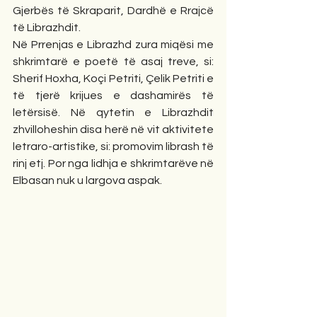
Gjerbës të Skraparit, Dardhë e Rrajcë 
të Librazhdit.
Në Prrenjas e Librazhd zura miqësi me 
shkrimtarë e poetë të asaj treve, si: 
Sherif Hoxha, Koçi Petriti, Çelik Petriti e 
të tjerë krijues e dashamirës të 
letërsisë. Në qytetin e Librazhdit 
zhvilloheshin disa herë në vit aktivitete 
letraro-artistike, si: promovim librash të 
rinj etj. Por nga lidhja e shkrimtarëve në 
Elbasan nuk u largova aspak.