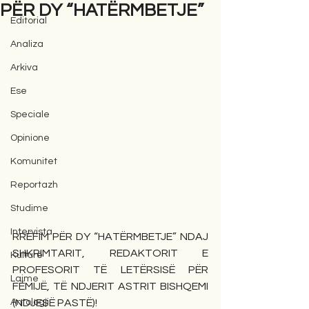
PËR DY “HATËRMBETJE”
Editorial
Analiza
Arkiva
Ese
Speciale
Opinione
Komunitet
Reportazh
Studime
Intervista
RRËFIM PËR DY “HATËRMBETJE” NDAJ 
SHKRIMTARIT, REDAKTORIT E 
Kulturë
PROFESORIT TË LETËRSISË PËR 
Lajme
FËMIJË, TË NDJERIT ASTRIT BISHQEMI 
Antologji
(NDJESË PASTË)!