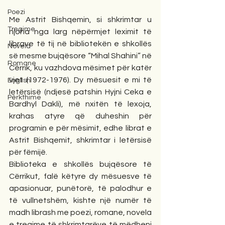
Poezi
Me Astrit Bishqemin, si shkrimtar u 
Tregime
njoha nga larg nëpërmjet leximit të 
librave të tij në bibliotekën e shkollës 
Novela
së mesme bujqësore “Mihal Shahini” në 
Romane
Cërrik, ku vazhdova mësimet për katër 
vjet (1972-1976). Dy mësuesit e mi të 
English
letërsisë (ndjesë patshin Hyjni Ceka e 
Përkthime
Bardhyl Dakli), më nxitën të lexoja, 
krahas atyre që duheshin për 
programin e për mësimit, edhe librat e 
Astrit Bishqemit, shkrimtar i letërsisë 
për fëmijë.
Biblioteka e shkollës bujqësore të 
Cërrikut, falë këtyre dy mësuesve të 
apasionuar, punëtorë, të palodhur e 
të vullnetshëm, kishte një numër të 
madh librash me poezi, romane, novela 
e tregime të shkrimtarëve të mëdhenj 