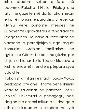
ishte student. Nxiton e futet në 
oborrin e Fakultetit Histori-Filologji dhe 
aty, me gazetën në dorë, takon mikun 
e tij, të njohurin e para disa viteve, kur 
Hyjniu vetë punonte mësues në 
Lunxhëri të Gjirokastrës e fshatrave të 
Rrogozhinës. Se edhe ai vetë ishte në 
vazhdën e përndjekjeve nga regjimi 
komunist. Ardhjen familjarisht në 
qytetin e Cërrikut e priti me gëzim, por 
shijen e hidhur të luftës së klasave e 
kishte ende në mendje e përpara syve 
çdo ditë.
Takon shkrimtarin e madh, Jakov Xoxa, 
pedagog aty dhe i thotë për shkrimin 
kritik të studentit në gazetën “Zëri i 
Rinisë”. Shkrimtari e pedagogu, pasi 
dëgjon me qetësi mikun e tij dhe që e 
njihte mirë studentin, e thërret në zyrë 