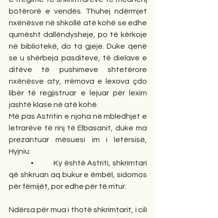
botërorë e vendës. Thuhej ndërmjet 
nxënësve në shkollë atë kohë se edhe 
qumësht dallëndysheje, po të kërkoje 
në bibliotekë, do ta gjeje. Duke qenë 
se u shërbeja pasditeve, të dielave e 
ditëve të pushimeve shtetërore 
nxënësve aty, rrëmova e lexova çdo 
libër të regjistruar e lejuar për lexim 
jashtë klase në atë kohë.
Më pas Astritin e njoha në mbledhjet e 
letrarëve të rinj të Elbasanit, duke ma 
prezantuar mësuesi im i letërsisë, 
Hyjniu:
            •           Ky është Astriti, shkrimtari 
që shkruan aq bukur e ëmbël, sidomos 
për fëmijët, por edhe për të rritur.
Ndërsa për mua i thotë shkrimtarit, i cili 