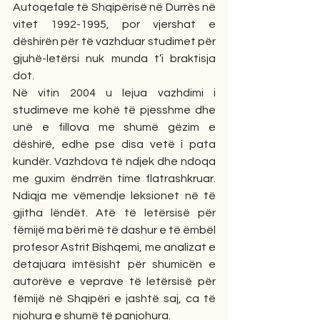
Autoqefale të Shqipërisë në Durrës në 
vitet 1992-1995, por vjershat e 
dëshirën për të vazhduar studimet për 
gjuhë-letërsi nuk munda t’i braktisja 
dot.
Në vitin 2004 u lejua vazhdimi i 
studimeve me kohë të pjesshme dhe 
unë e fillova me shumë gëzim e 
dëshirë, edhe pse disa vetë i pata 
kundër. Vazhdova të ndjek dhe ndoqa 
me guxim ëndrrën time flatrashkruar. 
Ndiqja me vëmendje leksionet në të 
gjitha lëndët. Atë të letërsisë për 
fëmijë ma bëri më të dashur e të ëmbël 
profesor Astrit Bishqemi, me analizat e 
detajuara imtësisht për shumicën e 
autorëve e veprave të letërsisë për 
fëmijë në Shqipëri e jashtë saj, ca të 
njohura e shumë të panjohura.