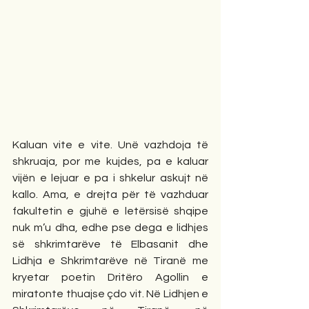
Kaluan vite e vite. Unë vazhdoja të 
shkruaja, por me kujdes, pa e kaluar 
vijën e lejuar e pa i shkelur askujt në 
kallo. Ama, e drejta për të vazhduar 
fakultetin e gjuhë e letërsisë shqipe 
nuk m’u dha, edhe pse dega e lidhjes 
së shkrimtarëve të Elbasanit dhe 
Lidhja e Shkrimtarëve në Tiranë me 
kryetar poetin Dritëro Agollin e 
miratonte thuajse çdo vit. Në Lidhjen e 