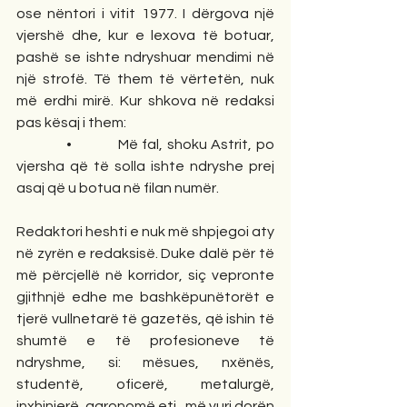
ose nëntori i vitit 1977. I dërgova një 
vjershë dhe, kur e lexova të botuar, 
pashë se ishte ndryshuar mendimi në 
një strofë. Të them të vërtetën, nuk 
më erdhi mirë. Kur shkova në redaksi 
pas kësaj i them:
            •           Më fal, shoku Astrit, po 
vjersha që të solla ishte ndryshe prej 
asaj që u botua në filan numër.
Redaktori heshti e nuk më shpjegoi aty 
në zyrën e redaksisë. Duke dalë për të 
më përcjellë në korridor, siç vepronte 
gjithnjë edhe me bashkëpunëtorët e 
tjerë vullnetarë të gazetës, që ishin të 
shumtë e të profesioneve të 
ndryshme, si: mësues, nxënës, 
studentë, oficerë, metalurgë, 
inxhinierë, agronomë etj., më vuri dorën 