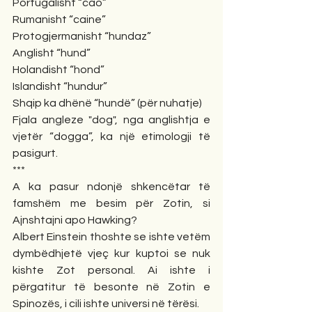
Portugalisht “cao” 
Rumanisht “caine” 
Protogjermanisht “hundaz” 
Anglisht “hund” 
Holandisht “hond” 
Islandisht “hundur” 
Shqip ka dhënë “hundë” (për nuhatje)
Fjala angleze "dog", nga anglishtja e 
vjetër “dogga”, ka një etimologji të 
pasigurt. 
***
A ka pasur ndonjë shkencëtar të 
famshëm me besim për Zotin, si 
Ajnshtajni apo Hawking?
Albert Einstein thoshte se ishte vetëm 
dymbëdhjetë vjeç kur kuptoi se nuk 
kishte Zot personal. Ai ishte i 
përgatitur të besonte në Zotin e 
Spinozës, i cili ishte universi në tërësi.