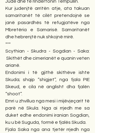
Judë dhe të rindërtonin Tempullin.
Kur judenjtë arritën atje, ata takuan 
samaritanët të cilët pretendojnë se 
janë pasardhës të refugjatëve nga 
Mbretëria e Samarisë. Samaritanët 
dhe hebrenjtë nuk shkojnë mirë. 
***
Scythian - Skudra - Sogdian - Saka: 
 Skithët dhe cimerianët e quanin veten 
arianë. 
Endonimi i të gjithë skithëve ishte 
Skuda; shqip “shigjet”, nga fjala PIE 
Skeud, e cila në anglisht dha fjalën 
“shoot”.
Emri u zhvillua nga mesi i mijëvjeçarit të 
parë në Skula. Nga ai rrjedh me sa 
duket edhe endonimi iranian Sogdian, 
ku u bë Suguda, formë e fjalës Skuda.
Fjala Saka nga ana tjetër rrjedh nga 