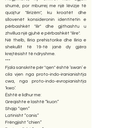
shumë, por mburrej me një lëvizje të 
quajtur "Ilirizëm", ku kroatët dhe 
sllovenët konsideronin identitetin e 
përbashkët "ilir" dhe gjithashtu u 
zhvillua një gjuhë e përbashkët "ilire".
Në thelb, Iliria prehistorike dhe Iliria e 
shekullit të 19-të janë dy gjëra 
krejtësisht të ndryshme.
***
Fjala sanskrite për "qen" është ’swan’ e 
cila vjen nga proto-indo-iranianishtja 
cwa, nga proto-indo-evropianishtja 
‘kwo’.
Është e lidhur me:
Greqishte e lashtë “kuon”
Shqip “qen”
Latinisht “canis” 
Frëngjisht “chien” 