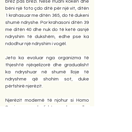
brez pas brezi. Nëse rruani kokën dhe 
bëni një foto çdo ditë për një vit, ditën 
1 krahasuar me ditën 365, do të dukeni 
shumë ndryshe. Por krahasoni ditën 39 
me ditën 40 dhe nuk do të ketë asnjë 
ndryshim të dukshëm, edhe pse ka 
ndodhur një ndryshim i vogël.
Jeta ka evoluar nga organizma të 
thjeshtë njëqelizorë dhe gradualisht 
ka ndryshuar në shumë lloje të 
ndryshme që shohim sot, duke 
përfshirë njerëzit.
Njerëzit modernë të njohur si Homo 
Sapiens gradualisht evoluan dhe 
lindën në Luginën e Riftit në Afrikën 
Lindore 200,000 vjet më parë, duke u 
degëzuar nga një paraardhës i 