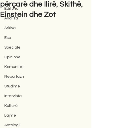
përçarë dhe Ilirë, Skithë,
Editorial
Einstein dhe Zot
Analiza
Arkiva
Ese
Speciale
Opinione
Komunitet
Reportazh
Studime
Intervista
Kulturë
Lajme
Antologji