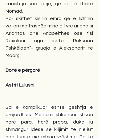
iranishtja sac- ecje, që do të thotë 
Nomad.
Por skithët kishin emra që e lidhnin 
veten me trashëgiminë e tyre ariane si 
Ariantas dhe Ariapeithes ose fisi 
Roxalani nga ishte Roksana 
(“shkëlqen”- gruaja e Aleksandrit të 
Madh). 
Botë e përçarë
Astrit Lulushi
Sa e komplikuar ështê çështja e 
prejardhjes. Mendimi shkencor shkon 
herë para, herë prapa, duke iu 
shmangur idesë së krijimit të njeriut 
nga fuqi e një mbinatyrëshme. Po të 