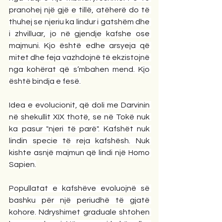
pranohej një gjë e tillë, atëherë do të 
thuhej se njeriu ka lindur i gatshëm dhe 
i zhvilluar, jo në gjendje kafshe ose 
majmuni. Kjo është edhe arsyeja që 
mitet dhe feja vazhdojnë të ekzistojnë 
nga kohërat që s’mbahen mend. Kjo 
është bindja e fesë.
Idea e evolucionit, që doli me Darvinin 
në shekullit XIX thotë, se në Tokë nuk 
ka pasur "njeri të parë". Kafshët nuk 
lindin specie të reja kafshësh. Nuk 
kishte asnjë majmun që lindi një Homo 
Sapien.
Popullatat e kafshëve evoluojnë së 
bashku për një periudhë të gjatë 
kohore. Ndryshimet graduale shtohen 