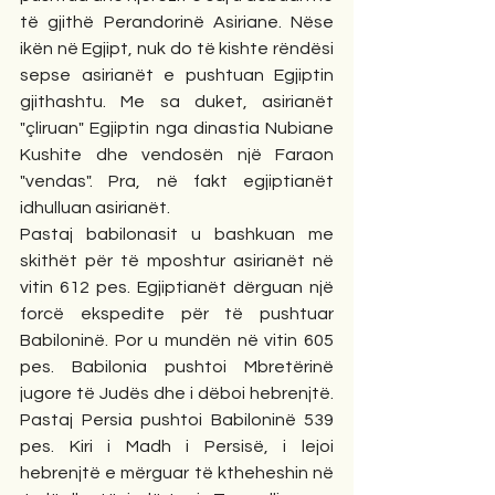
të gjithë Perandorinë Asiriane. Nëse 
ikën në Egjipt, nuk do të kishte rëndësi 
sepse asirianët e pushtuan Egjiptin 
gjithashtu. Me sa duket, asirianët 
"çliruan" Egjiptin nga dinastia Nubiane 
Kushite dhe vendosën një Faraon 
"vendas". Pra, në fakt egjiptianët 
idhulluan asirianët.
Pastaj babilonasit u bashkuan me 
skithët për të mposhtur asirianët në 
vitin 612 pes. Egjiptianët dërguan një 
forcë ekspedite për të pushtuar 
Babiloninë. Por u mundën në vitin 605 
pes. Babilonia pushtoi Mbretërinë 
jugore të Judës dhe i dëboi hebrenjtë. 
Pastaj Persia pushtoi Babiloninë 539 
pes. Kiri i Madh i Persisë, i lejoi 
hebrenjtë e mërguar të ktheheshin në 