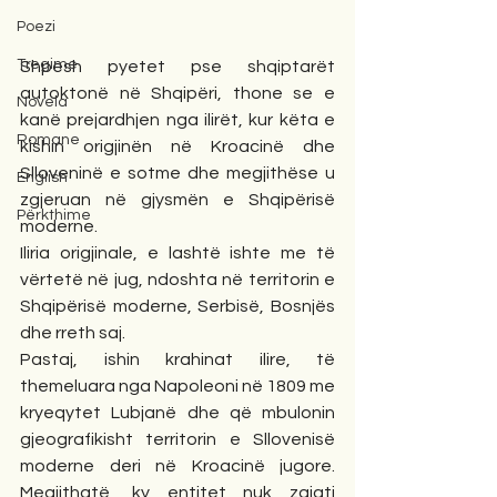
Poezi
Tregime
Shpesh pyetet pse shqiptarët 
autoktonë në Shqipëri, thone se e 
Novela
kanë prejardhjen nga ilirët, kur këta e 
Romane
kishin origjinën në Kroacinë dhe 
Slloveninë e sotme dhe megjithëse u 
English
zgjeruan në gjysmën e Shqipërisë 
Përkthime
moderne. 
Iliria origjinale, e lashtë ishte me të 
vërtetë në jug, ndoshta në territorin e 
Shqipërisë moderne, Serbisë, Bosnjës 
dhe rreth saj.
Pastaj, ishin krahinat ilire, të 
themeluara nga Napoleoni në 1809 me 
kryeqytet Lubjanë dhe që mbulonin 
gjeografikisht territorin e Sllovenisë 
moderne deri në Kroacinë jugore. 
Megjithatë, ky entitet nuk zgjati 