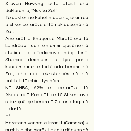
Steven Hawking ishte ateist dhe 
deklaronte, "Nuk ka Zot".
Të paktën në kohët moderne, shumica 
e shkencëtarëve elitë nuk besojnë në 
Zot. 
Anëtarët e Shoqërisë Mbretërore të 
Londrës u ftuan të merrnin pjesë në një 
studim të qëndrimeve ndaj fesë. 
Shumica dërrmuese e tyre pohoi 
kundërshtimin e fortë ndaj besimit në 
Zot, dhe ndaj ekzistencës së një 
entiteti të mbinatyrshëm.  
Në SHBA, 92% e anëtarëve të 
Akademisë Kombëtare të Shkencave 
refuzojnë një besim në Zot ose fuqi më 
të lartë.
***
Mbretëria veriore e Izraelit (Samaria) u 
pushtua dhe njerëzit e saj u dëbuan në 