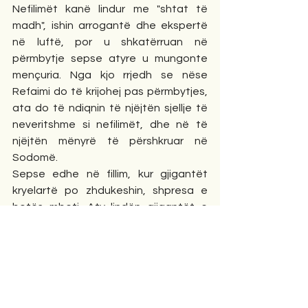
Nefilimët kanë lindur me "shtat të 
madh", ishin arrogantë dhe ekspertë 
në luftë, por u shkatërruan në 
përmbytje sepse atyre u mungonte 
mençuria. Nga kjo rrjedh se nëse 
Refaimi do të krijohej pas përmbytjes, 
ata do të ndiqnin të njëjtën sjellje të 
neveritshme si nefilimët, dhe në të 
njëjtën mënyrë të përshkruar në 
Sodomë. 
Sepse edhe në fillim, kur gjigantët 
kryelartë po zhdukeshin, shpresa e 
botës mbeti. Aty lindën gjigantët e 
vjetër, të famshëm, të mëdhenj në 
shtat, mjeshtër në luftë. Zoti nuk i 
zgjodhi ata, ose nuk u dha atyre 
rrugën e dijes; kështu që ata humbën 
sepse nuk kishin urtësi. Nga kjo lindi 
shprehja "shtat i lartë, mendja fyell" 