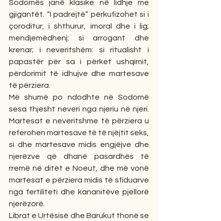
Sodomës janë klasike në lidhje me 
gjigantët. “I padrejtë” përkufizohet si i 
çoroditur, i shthurur, imoral dhe i lig; 
mendjemëdhenj: si arrogant dhe 
krenar; i neveritshëm: si ritualisht i 
papastër për sa i përket ushqimit, 
përdorimit të idhujve dhe martesave 
të përziera. 
Më shumë po ndodhte në Sodomë 
sesa thjesht neveri nga njeriu në njeri. 
Martesat e neveritshme të përziera u 
referohen martesave të të njëjtit seks, 
si dhe martesave midis engjëjve dhe 
njerëzve që dhanë pasardhës të 
rremë në ditët e Noeut, dhe më vonë 
martesat e përziera midis të sfiduarve 
nga fertiliteti dhe kananitëve pjellorë 
njerëzorë. 
Librat e Urtësisë dhe Barukut thonë se 