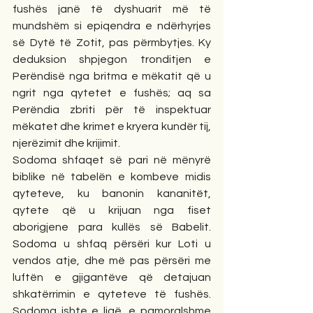
fushës janë të dyshuarit më të 
mundshëm si epiqendra e ndërhyrjes 
së Dytë të Zotit, pas përmbytjes. Ky 
deduksion shpjegon tronditjen e 
Perëndisë nga britma e mëkatit që u 
ngrit nga qytetet e fushës; aq sa 
Perëndia zbriti për të inspektuar 
mëkatet dhe krimet e kryera kundër tij, 
njerëzimit dhe krijimit. 
Sodoma shfaqet së pari në mënyrë 
biblike në tabelën e kombeve midis 
qyteteve, ku banonin kananitët, 
qytete që u krijuan nga fiset 
aborigjene para kullës së Babelit. 
Sodoma u shfaq përsëri kur Loti u 
vendos atje, dhe më pas përsëri me 
luftën e gjigantëve që detajuan 
shkatërrimin e qyteteve të fushës. 
Sodoma ishte e ligë, e pamoralshme 