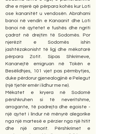
dhe e mjerë që përpara kohës kur Loti 
ose kananitët u vendosën. Abrahami 
banoi në vendin e Kanaanit dhe Loti 
banoi në qytetet e fushës dhe ngriti 
çadrat në drejtim të Sodomës. Por 
njerëzit e Sodomës ishin 
jashtëzakonisht të ligj dhe mëkatarë 
përpara Zotit. Sipas Shkrimeve, 
Kananejtë emigruan në Tokën e 
Besëlidhjes, 101 vjet pas përmbytjes, 
duke përdorur gjenealogjinë e Pelegut 
(një tjetër emër i lidhur me ne).
Mëkatet e kryera në Sodomë 
përshkruhen si të neveritshme, 
arrogante, të padrejta dhe egoiste - 
një qytet i lindur në mënyrë alegorike 
nga një martesë e përzier nga një hitit 
dhe një amorit. Përshkrimet e 