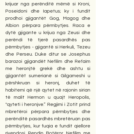
krijuar nga perënditë mëmë si Kroni, 
Poseidoni dhe Iapetus; ky i fundit 
prodhoi gjigantët Gog, Magog dhe 
Albion përpara përmbytjes. Raca e 
dytë gjigante u krijua nga Zeusi dhe 
perëndi të tjerë pasardhës pas 
përmbytjes - gjigantë si Herkuli, Tezeu 
dhe Perseu. Duke ditur se Josephus 
barazoi gjigandët Nefilim dhe Refaim 
me heronjtë grekë dhe ashtu si 
gjigantët sumerianë si Gilgameshi u 
përshkruan si heronj, duhet të 
habitemi që një qytet në rajonin sirian 
të malit Hermon u quajt Heropolis, 
"qyteti i heronjve.” Regjimi i Zotit prind 
mbretëroi përpara përmbytjes dhe 
perënditë pasardhës mbretëruan pas 
përmbytjes, kur fuqia e fundit qiellore 
rivendosi Rendin Botëror Nefilim me 