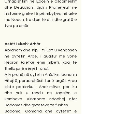
Utnapishtimi në Eposin e Gilgameshit 
dhe Deukalioni, djali i Prometeut në 
historinë greke të përmbytjes; në arkë 
me Noeun, tre djemtë e tij dhe gratë e 
tyre pa emër. 
Astrit Lulushi: Arbër
Abraham dhe nipi i tij Lot u vendosën 
në qytetin Arbë, i quajtur më vonë 
Hebron (gjetkë emri mbeti, kaq të 
thella janë rrënjët tona). 
Aty pranë në qytetin An(a)kim banonin 
Hitejtë, paraardhësit tanë largët. Arba 
ishte patriarku i Anakimëve, por iku 
dhe nuk u rendit në tabelën e 
kombeve. Kiriathara ndodhej afër 
Sodomës dhe qyteteve të fushës. 
Sodoma, Gomorra dhe qytetet e 