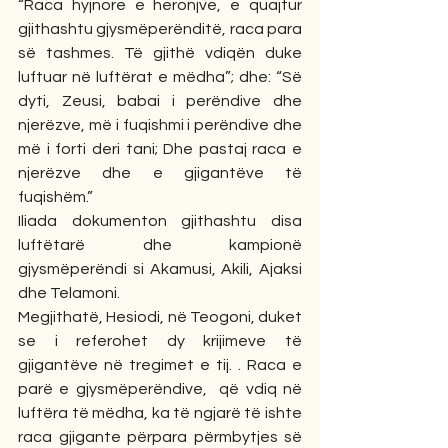
“Raca hyjnore e heronjve, e quajtur 
gjithashtu gjysmëperënditë, raca para 
së tashmes. Të gjithë vdiqën duke 
luftuar në luftërat e mëdha”; dhe: “Së 
dyti, Zeusi, babai i perëndive dhe 
njerëzve, më i fuqishmi i perëndive dhe 
më i forti deri tani; Dhe pastaj raca e 
njerëzve dhe e gjigantëve të 
fuqishëm.” 
Iliada dokumenton gjithashtu disa 
luftëtarë dhe kampionë 
gjysmëperëndi si Akamusi, Akili, Ajaksi 
dhe Telamoni. 
Megjithatë, Hesiodi, në Teogoni, duket 
se i referohet dy krijimeve të 
gjigantëve në tregimet e tij. . Raca e 
parë e gjysmëperëndive,  që vdiq në 
luftëra të mëdha, ka të ngjarë të ishte 
raca gjigante përpara përmbytjes së 