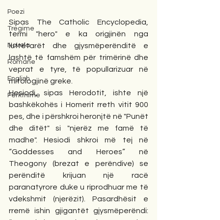
Poezi
Sipas The Catholic Encyclopedia, 
Tregime
termi "hero" e ka origjinën nga 
Novela
luftëtarët dhe gjysmëperënditë e 
lashtë të famshëm për trimërinë dhe 
Romane
veprat e tyre, të popullarizuar në 
English
mitologjinë greke. 
Hesiodi, sipas Herodotit, ishte një 
Përkthime
bashkëkohës i Homerit rreth vitit 900 
pes, dhe i përshkroi heronjtë në "Punët 
dhe ditët" si "njerëz me famë të 
madhe". Hesiodi shkroi më tej në 
“Goddesses and Heroes” në 
Theogony (brezat e perëndive) se 
perënditë krijuan një racë 
paranatyrore duke u riprodhuar me të 
vdekshmit (njerëzit). Pasardhësit e 
rremë ishin gjigantët gjysmëperëndi: 