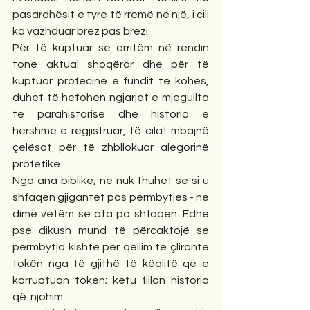
pasardhësit e tyre të rremë në një, i cili 
ka vazhduar brez pas brezi. 
Për të kuptuar se arritëm në rendin 
tonë aktual shoqëror dhe për të 
kuptuar profecinë e fundit të kohës, 
duhet të hetohen ngjarjet e mjegullta 
të parahistorisë dhe historia e 
hershme e regjistruar, të cilat mbajnë 
çelësat për të zhbllokuar alegorinë 
profetike. 
Nga ana biblike, ne nuk thuhet se si u 
shfaqën gjigantët pas përmbytjes - ne 
dimë vetëm se ata po shfaqen. Edhe 
pse dikush mund të përcaktojë se 
përmbytja kishte për qëllim të çlironte 
tokën nga të gjithë të këqijtë që e 
korruptuan tokën; këtu fillon historia 
që  njohim: