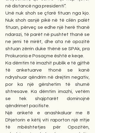
në distancë nga presidenti”.
Unë nuk shoh se çfarë fituan nga kjo. 
Nuk shoh asnjë pikë në të cilën palët 
fituan, përveç se edhe një herë thanë 
ndarazi, të parët në pushtet thanë se 
ne jemi të mirët, dhe ata në opozitë 
shtuan zërrin duke thënë se SPAk, pra 
Prokuroria e Posaçme është e keqe.
Ka dëmtim të imazhit publik e të gjithë 
të anketuarve thonë se kanë 
ndryshuar qëndrim në drejtim negativ, 
por ka një gërshetim të shumë 
shtresave. Ka dëmtim imazhi, vetëm 
se tek shqiptarët dominojnë 
qëndrimet pacifiste.
Një anketë e anashkaluar me 8 
Dhjetorin e këtij viti raporton një rritje 
të mbështetjes për Opozitën, 