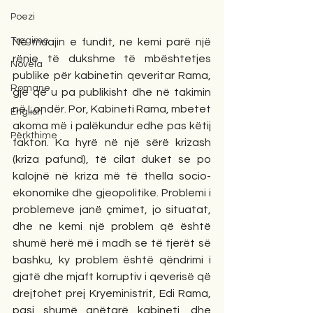
Poezi
Tregime
Në muajin e fundit, ne kemi parë një 
rënie të dukshme të mbështetjes 
Novela
publike për kabinetin qeveritar Rama, 
Romane
gjë që u pa publikisht dhe në takimin 
në Londër. Por, Kabineti Rama, mbetet 
English
akoma më i palëkundur edhe pas këtij 
Përkthime
faktori. Ka hyrë në një sërë krizash 
(kriza pafund), të cilat duket se po 
kalojnë në kriza më të thella socio-
ekonomike dhe gjeopolitike. Problemi i 
problemeve janë çmimet, jo situatat, 
dhe ne kemi një problem që është 
shumë herë më i madh se të tjerët së 
bashku, ky problem është qëndrimi i 
gjatë dhe mjaft korruptiv i qeverisë që 
drejtohet prej Kryeministrit, Edi Rama, 
pasi shumë anëtarë kabineti, dhe 