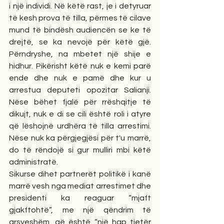
i një individi. Në këtë rast, je i detyruar 
të kesh prova të tilla, përmes të cilave 
mund të bindësh audiencën se ke të 
drejtë, se ka nevojë për këtë gjë. 
Përndryshe, na mbetet një shije e 
hidhur. Pikërisht këtë nuk e kemi parë 
ende dhe nuk e pamë dhe kur u 
arrestua deputeti opozitar Salianji. 
Nëse bëhet fjalë për rrëshqitje të 
dikujt, nuk e di se cili është roli i atyre 
që lëshojnë urdhëra të tilla arrestimi. 
Nëse nuk ka përgjegjësi për t'u marrë, 
do të rëndojë si gur mulliri mbi këtë 
administratë.
Sikurse dihet partnerët politikë i kanë 
marrë vesh nga mediat arrestimet dhe 
presidenti ka reaguar “mjaft 
gjakftohtë”, me një qëndrim të 
arsyeshëm, që është “një hap tjetër 