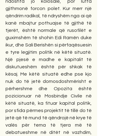
ndoshta jo kolosale, por lufta 
gjithmonë forcon polet. Kur merr një 
qëndrim radikal, të ndryshëm nga ai që 
kanë mbajtur pothuajse të gjithë të 
tjerët, është normale që rusofilët e 
guximshëm të shohin Edi Ramën duke 
ikur, dhe Sali Berishën si përfaqësuesin 
e tyre legjitim politik në këtë situatë. 
Një pjesë e madhe e kapitalit të 
diskutueshëm është për shkak të 
kësaj. Me këtë situatë edhe pse kjo 
nuk do të jetë domosdoshmërisht e 
përhershme dhe Opozita është 
pozicionuar në Mosbindje Civile në 
këtë situatë, ka fituar kapital politik, 
por sfida përmes projektit të tillë do të 
jetë që të mund të qëndrojë në krye të 
valës për tema të tjera më të 
debatueshme në ditët në vazhdim, 