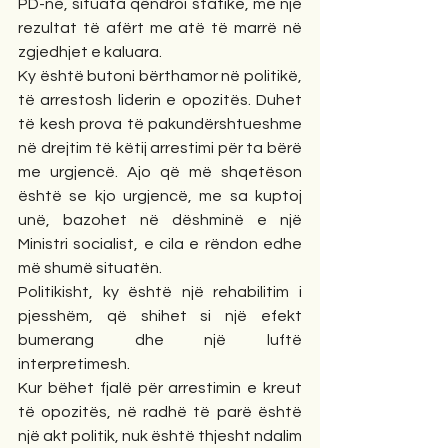
PD-në, situata qëndroi statike, me një 
rezultat të afërt me atë të marrë në 
zgjedhjet e kaluara.
Ky është butoni bërthamor në politikë, 
të arrestosh liderin e opozitës. Duhet 
të kesh prova të pakundërshtueshme 
në drejtim të këtij arrestimi për ta bërë 
me urgjencë. Ajo që më shqetëson 
është se kjo urgjencë, me sa kuptoj 
unë, bazohet në dëshminë e një 
Ministri socialist, e cila e rëndon edhe 
më shumë situatën.
Politikisht, ky është një rehabilitim i 
pjesshëm, që shihet si një efekt 
bumerang dhe një luftë 
interpretimesh.
Kur bëhet fjalë për arrestimin e kreut 
të opozitës, në radhë të parë është 
një akt politik, nuk është thjesht ndalim 