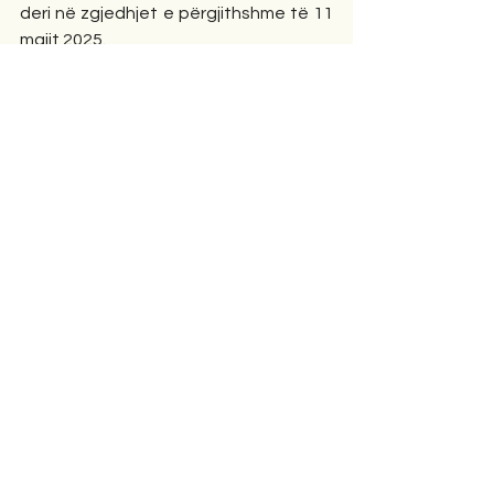
deri në zgjedhjet e përgjithshme të 11 
majit 2025.
Editorial
Comments
Write a comment...
Shkrimet e fundit