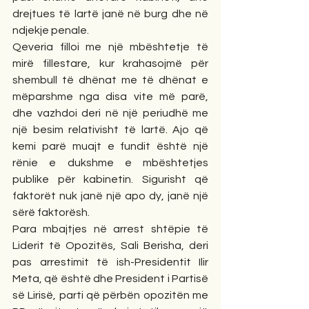
drejtues të lartë janë në burg dhe në 
ndjekje penale.
Qeveria filloi me një mbështetje të 
mirë fillestare, kur krahasojmë për 
shembull të dhënat me të dhënat e 
mëparshme nga disa vite më parë, 
dhe vazhdoi deri në një periudhë me 
një besim relativisht të lartë. Ajo që 
kemi parë muajt e fundit është një 
rënie e dukshme e mbështetjes 
publike për kabinetin. Sigurisht që 
faktorët nuk janë një apo dy, janë një 
sërë faktorësh.
Para mbajtjes në arrest shtëpie të 
Liderit të Opozitës, Sali Berisha, deri 
pas arrestimit të ish-Presidentit Ilir 
Meta, që është dhe President i Partisë 
së Lirisë, parti që përbën opozitën me 