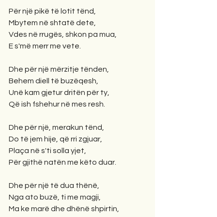
Për një pikë të lotit tënd,
Mbytem në shtatë dete,
Vdes në rrugës, shkon pa mua,
E s'më merr me vete.
Dhe për një mërzitje tënden,
Behem diell të buzëqesh,
Unë kam gjetur dritën për ty,
Që ish fshehur në mes resh.
Dhe për një, merakun tënd,
Do të jem hije, që rri zgjuar,
Plaça në s'ti solla yjet,
Për gjithë natën me këto duar.
Dhe për një të dua thënë,
Nga ato buzë, ti me magji,
Ma ke marë dhe dhënë shpirtin,