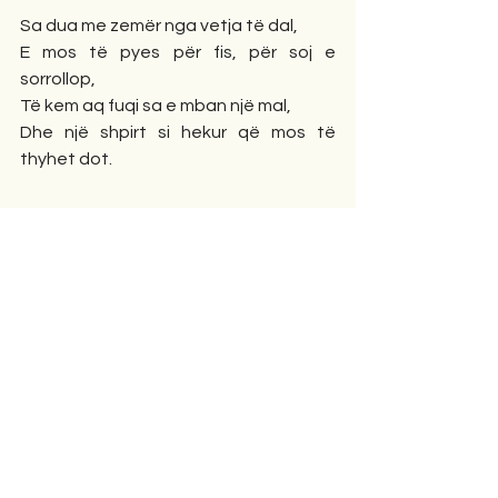
Sa dua me zemër nga vetja të dal,
E mos të pyes për fis, për soj e 
sorrollop,
Të kem aq fuqi sa e mban një mal,
Dhe një shpirt si hekur që mos të 
thyhet dot.
Rrinë vatgjet kokë ulur
Rrinë vargjet kokë ulur,
Poezia në shtrat shtrirë,
Gjithë "petalet" ja kanë shkulur,
E s'po bëhet dot më mirë.
E leckosin si t'u teket,
S'ka më zë e nuk flet dot,