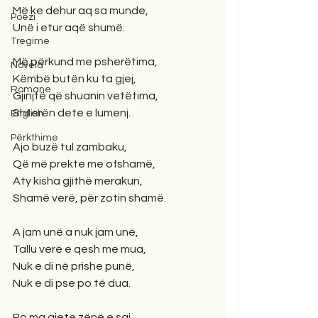
Më ke dehur aq sa munde,
Poezi
Unë i etur aqë shumë.
Tregime
Më përkund me psherëtima,
Novela
Këmbë butën ku ta gjej,
Romane
Gjinjtë që shuanin vetëtima,
Shterën dete e lumenj.
English
Përkthime
Ajo buzë tul zambaku,
Që më prekte me ofshamë,
Aty kisha gjithë merakun,
Shamë verë, për zotin shamë.
A jam unë a nuk jam unë,
Tallu verë e qesh me mua,
Nuk e di në prishe punë,
Nuk e di pse po të dua.
Po ma gjete zënë e saj,