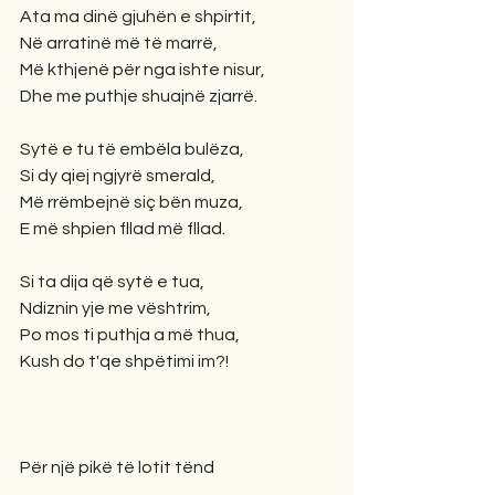
Ata ma dinë gjuhën e shpirtit,
Në arratinë më të marrë,
Më kthjenë për nga ishte nisur,
Dhe me puthje shuajnë zjarrë.
Sytë e tu të embëla bulëza,
Si dy qiej ngjyrë smerald,
Më rrëmbejnë siç bën muza,
E më shpien fllad më fllad.
Si ta dija që sytë e tua,
Ndiznin yje me vështrim,
Po mos ti puthja a më thua,
Kush do t'qe shpëtimi im?!
Për një pikë të lotit tënd