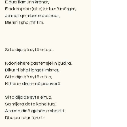
E dua flamurin krenar,
E nderoj dhe (atje) ketu në mërgim,
Je mall që mbete pashuar,
Blerimi I shpirtit tim.
Si ta dija që sytë e tua...
Ndonjëherë çastet sjellin çudira,
Dikur ti ishe i largëti mister,
Si ta dija që sytë e tua,
Kthenin dimrin në pranverë.
Si ta dija që sytë e tua,
Sa mijëra dete kanë fuqi,
Ata ma dinë gjuhën e shpirtit,
Dhe pa folur fare ti.