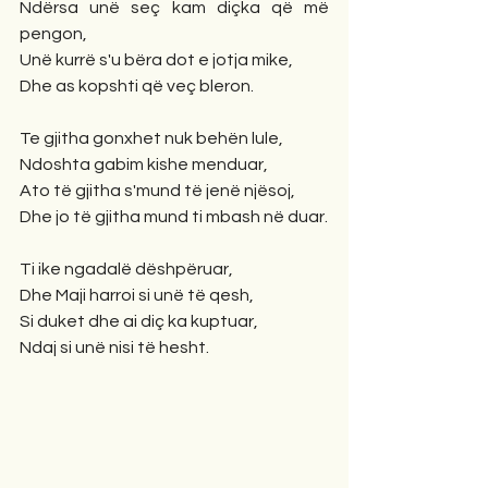
Ndërsa unë seç kam diçka që më 
pengon,
Unë kurrë s'u bëra dot e jotja mike,
Dhe as kopshti që veç bleron.
Te gjitha gonxhet nuk behën lule,
Ndoshta gabim kishe menduar,
Ato të gjitha s'mund të jenë njësoj,
Dhe jo të gjitha mund ti mbash në duar.
Ti ike ngadalë dëshpëruar,
Dhe Maji harroi si unë të qesh,
Si duket dhe ai diç ka kuptuar,
Ndaj si unë nisi të hesht.