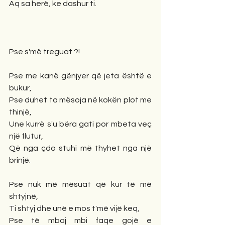
Aq sa herë, ke dashur ti.
Pse s'më treguat ?!
Pse me kanë gënjyer që jeta është e 
bukur,
Pse duhet ta mësoja në kokën plot me 
thinjë,
Une kurrë s'u bëra gati por mbeta veç 
një flutur,
Që nga çdo stuhi më thyhet nga një 
brinjë.
Pse nuk më mësuat që kur të më 
shtyjnë,
Ti shtyj dhe unë e mos t'më vijë keq,
Pse të mbaj mbi faqe gojë e 