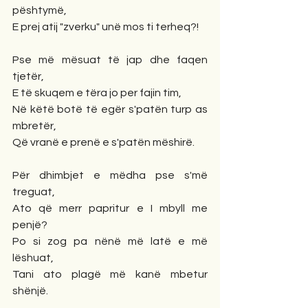
pështymë,
E prej atij "zverku" unë mos ti terheq?!
Pse më mësuat të jap dhe faqen 
tjetër,
E të skuqem e tëra jo per fajin tim,
Në këtë botë të egër s'patën turp as 
mbretër,
Që vranë e prenë e s'patën mëshirë.
Për dhimbjet e mëdha pse s'më 
treguat,
Ato që merr papritur e I mbyll me 
penjë?
Po si zog pa nënë më latë e më 
lëshuat,
Tani ato plagë më kanë mbetur 
shënjë.