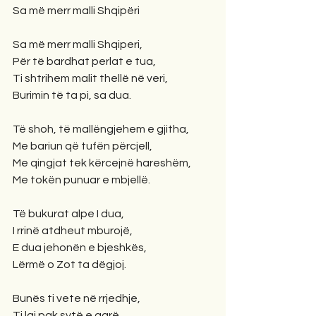
Sa më merr malli Shqipëri
Sa më merr malli Shqiperi,
Për të bardhat perlat e tua,
Ti shtrihem malit thellë në veri,
Burimin të ta pi, sa dua.
Të shoh, të mallëngjehem e gjitha,
Me bariun që tufën përcjell,
Me qingjat tek kërcejnë hareshëm,
Me tokën punuar e mbjellë.
Të bukurat alpe I dua,
I rrinë atdheut mburojë,
E dua jehonën e bjeshkës,
Lërmë o Zot ta dëgjoj.
Bunës ti vete në rrjedhje,
Ti laj pak sytë e qarë,