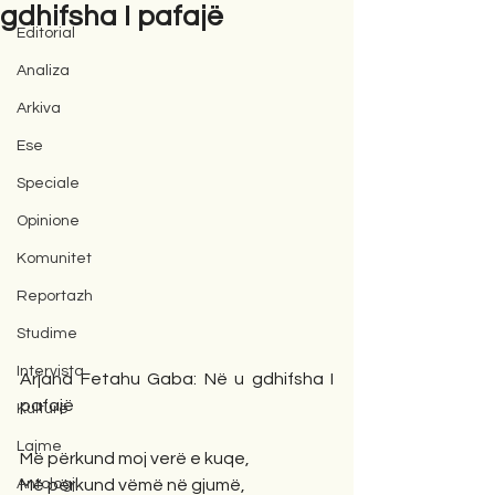
gdhifsha I pafajë
Editorial
Analiza
Arkiva
Ese
Speciale
Opinione
Komunitet
Reportazh
Studime
Intervista
Arjana Fetahu Gaba: Në u gdhifsha I 
pafajë
Kulturë
Lajme
Më përkund moj verë e kuqe,
Antologji
Më përkund vëmë në gjumë,