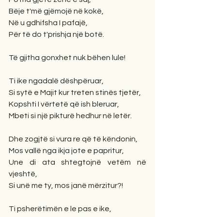
Bëje t'më gjëmojë në kokë,
Në u gdhifsha I pafajë,
Për të do t'prishja një botë.
Të gjitha gonxhet nuk bëhen lule!
Ti ike ngadalë dëshpëruar,
Si sytë e Majit kur treten stinës tjetër,
Kopshti I vërtetë që ish bleruar,
Mbeti si një pikturë hedhur në letër.
Dhe zogjtë si vura re që të këndonin,
Mos vallë nga ikja jote e papritur,
Une di ata shtegtojnë vetëm në 
vjeshtë,
Si unë me ty, mos janë mërzitur?!
Ti psherëtimën e le pas e ike,