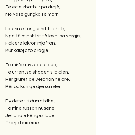
Te ec e zbathur pa drojë,
Me vete guriçka të marr.
Liqerin e Lasgushit ta shoh,
Nga të mjeshtrit të lexoj ca vargje,
Pak erë lakrori mjafton,
Kur kaloj ato pragje.
Të mirën myzeqe e dua,
Të urtën ,sa shoqen s'ja gjen,
Për grurët që verdhon në arë,
Për bujkun që djersa i vlen.
Dy detet ti dua atdhe,
Të rrinë fustan nusërie,
Jehona e këngës labe,
Thirrje burrërrie.