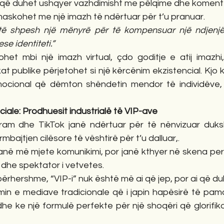
, që duhet ushqyer vazhdimisht me pëlqime dhe koment
maskohet me një imazh të ndërtuar për t’u pranuar.
të shpesh një mënyrë për të kompensuar një ndjenjë
e identiteti.”
tohet mbi një imazh virtual, çdo goditje e atij imazhi
t publike përjetohet si një kërcënim ekzistencial. Kjo kri
ional që dëmton shëndetin mendor të individëve, v
ciale: Prodhuesit industrialë të VIP-ave
gram dhe TikTok janë ndërtuar për të nënvizuar duks
rmbajtjen cilësore të vështirë për t’u dalluar,.
janë më mjete komunikimi, por janë kthyer në skena perso
r dhe spektator i vetvetes.
ërhershme, “VIP-i” nuk është më ai që jep, por ai që du
min e mediave tradicionale që i japin hapësirë të pama
he ke një formulë perfekte për një shoqëri që glorifik