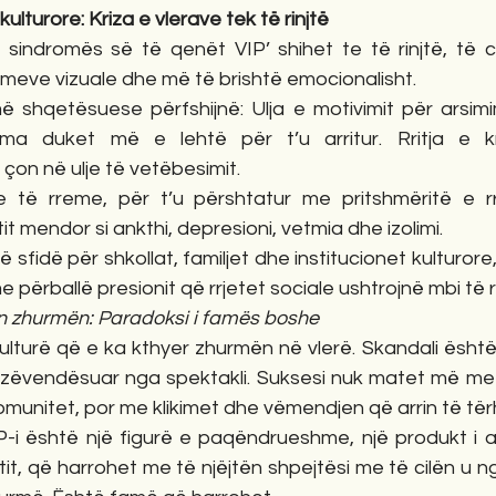
ulturore: Kriza e vlerave tek të rinjtë
i sindromës së të qenët VIP’ shihet te të rinjtë, të c
imeve vizuale dhe më të brishtë emocionalisht.
 shqetësuese përfshijnë: Ulja e motivimit për arsim
ma duket më e lehtë për t’u arritur. Rritja e k
on në ulje të vetëbesimit.
 të rreme, për t’u përshtatur me pritshmëritë e rrj
 mendor si ankthi, depresioni, vetmia dhe izolimi.
ë sfidë për shkollat, familjet dhe institucionet kulturore,
përballë presionit që rrjetet sociale ushtrojnë mbi të ri
n zhurmën: Paradoksi i famës boshe
kulturë që e ka kthyer zhurmën në vlerë. Skandali ësht
ë zëvendësuar nga spektakli. Suksesi nuk matet më me n
 komunitet, por me klikimet dhe vëmendjen që arrin të të
IP-i është një figurë e paqëndrueshme, një produkt i a
, që harrohet me të njëjtën shpejtësi me të cilën u ngri