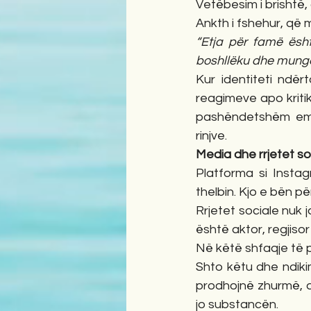
Vetëbesim i brishtë
Ankth i fshehur, që 
“Etja për famë ësh
boshllëku dhe munges
Kur identiteti ndër
reagimeve apo kritika
pashëndetshëm emoc
rinjve.
Media dhe rrjetet so
Platforma si Insta
thelbin. Kjo e bën pë
Rrjetet sociale nuk 
është aktor, regjiso
Në këtë shfaqje të p
Shto këtu dhe ndiki
prodhojnë zhurmë, d
jo substancën.