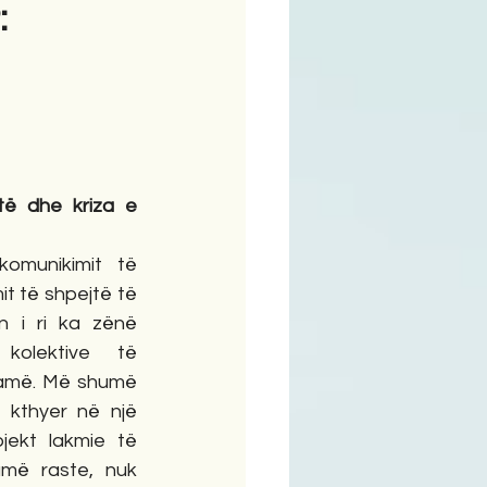
:
ime
ë dhe kriza e 
munikimit të 
 të shpejtë të 
n i ri ka zënë 
olektive të 
famë. Më shumë 
 kthyer në një 
jekt lakmie të 
ë raste, nuk 