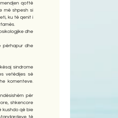
ëmendjen qoftë 
 e më shpesh si 
i, ku të qenit i 
 famës.
psikologjike dhe 
 përhapur dhe 
 kësaj sindrome 
s vetëdijes së 
he komenteve. 
ëndësishëm për 
ore, shkencore 
 kushdo që bie 
standardeve të 