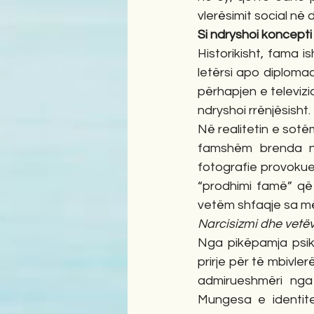
vlerësimit social në 
Si ndryshoi koncepti 
Historikisht, fama i
letërsi apo diplomaci
përhapjen e televizi
ndryshoi rrënjësisht.
Në realitetin e sotëm
famshëm brenda na
fotografie provokue
“prodhimi famë” që 
vetëm shfaqje sa m
Narcisizmi dhe vetëv
Nga pikëpamja psiko
prirje për të mbivl
admirueshmëri nga 
Mungesa e identite