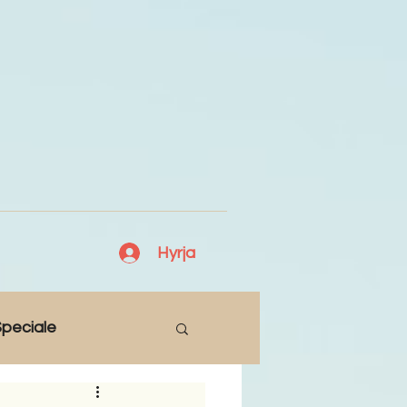
Hyrja
peciale
Lajme