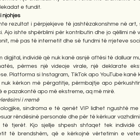
dekadat e fundit.
i njohjes
shte rezultat i përpjekjeve të jashtëzakonshme në art, 
. Ajo ishte shpërblimi për kontributin dhe jo qëllimi në
onit, më pas të internetit dhe së fundmi të rrjeteve soci
 digjital, individë që nuk kanë asnjë aftësi të dalluar 
tës, përmes një videoje virale, një deklarate eks
se. Platforma si Instagram, TikTok apo YouTube kanë kr
nuk kërkon më përgatitje, përmbajtje apo përkushtim
ë e pazakontë apo më ekstreme, aq më mirë.
lerësimi i rremë
logjike, sindroma e të qenët VIP lidhet ngushtë me na
erësuar rëndësinë personale dhe për të kërkuar vazhdim
të tjerët. Kjo sjellje shpesh shfaqet tek individë 
tit të brendshëm, që e kërkojnë vërtetimin e vetes