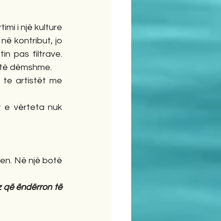
mi i një kulture 
ë kontribut, jo 
n pas filtrave. 
e të dëmshme.
te artistët me 
 e vërteta nuk 
en. Në një botë 
z që ëndërron të 