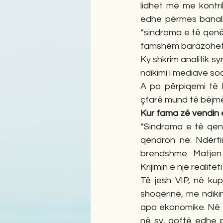
lidhet më me kontri
edhe përmes banalit
“sindroma e të qenët 
famshëm barazohet m
Ky shkrim analitik sy
ndikimi i mediave soc
A po përpiqemi të 
çfarë mund të bëjmë 
Kur fama zë vendin 
“Sindroma e të qenët
qëndron në: Ndërtim
brendshme. Matjen
Krijimin e një realite
Të jesh VIP, në kup
shoqërinë, me ndiki
apo ekonomike. Në f
në sy, qoftë edhe 