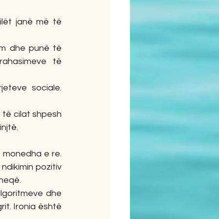
ilët janë më të 
im dhe punë të 
rahasimeve të 
eteve sociale. 
 të cilat shpesh 
njtë.
ë monedha e re. 
dikimin pozitiv 
rheqë.
lgoritmeve dhe 
t. Ironia është 