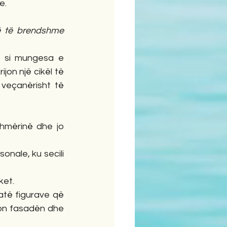
e.
 të brendshme 
, si mungesa e 
jon një cikël të 
eçanërisht të 
hmërinë dhe jo 
nale, ku secili 
ket.
të figurave që 
on fasadën dhe 