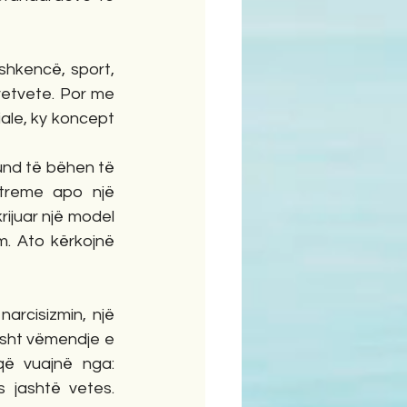
shkencë, sport, 
 vetvete. Por me 
ale, ky koncept 
mund të bëhen të 
treme apo një 
ijuar një model 
. Ato kërkojnë 
rcisizmin, një 
isht vëmendje e 
që vuajnë nga: 
 jashtë vetes. 