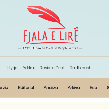
Hyrja
Artikuj
Revista Print
Rreth nesh
erziu
Editorial
Analiza
Arkiva
Ese
S
Reportazh
Studime
Intervista
Kulturë