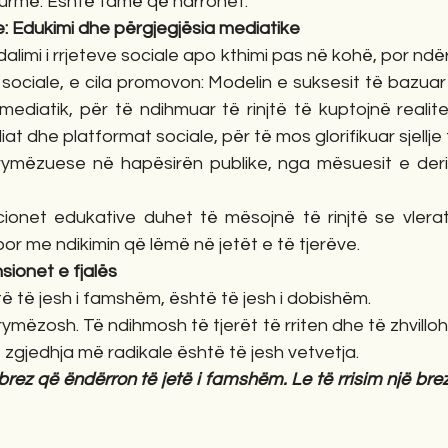
jurmë. Është famë që harrohet.
re: Edukimi dhe përgjegjësia mediatike
alimi i rrjeteve sociale apo kthimi pas në kohë, por ndërti
sociale, e cila promovon: Modelin e suksesit të bazuar n
ediatik, për të ndihmuar të rinjtë të kuptojnë realiteti
at dhe platformat sociale, për të mos glorifikuar sjellj
 frymëzuese në hapësirën publike, nga mësuesit e deri 
ucionet edukative duhet të mësojnë të rinjtë se vlerat
r me ndikimin që lëmë në jetët e të tjerëve.
sionet e fjalës
të të jesh i famshëm, është të jesh i dobishëm.
rymëzosh. Të ndihmosh të tjerët të rriten dhe të zhvilloh
, zgjedhja më radikale është të jesh vetvetja.
brez që ëndërron të jetë i famshëm. Le të rrisim një bre