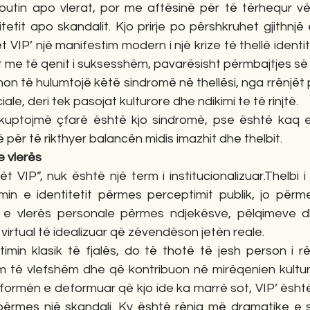
butin apo vlerat, por me aftësinë për të tërhequr v
etit apo skandalit. Kjo prirje po përshkruhet gjithnjë
VIP’ një manifestim modern i një krize të thellë identitet
e të qenit i suksesshëm, pavarësisht përmbajtjes së
non të hulumtojë këtë sindromë në thellësi, nga rrënjët 
iale, deri tek pasojat kulturore dhe ndikimi te të rinjtë.
kuptojmë çfarë është kjo sindromë, pse është kaq e
për të rikthyer balancën midis imazhit dhe thelbit.
e vlerës
 VIP”, nuk është një term i institucionalizuar.Thelbi i
in e identitetit përmes perceptimit publik, jo përme
 e vlerës personale përmes ndjekësve, pëlqimeve d
ti virtual të idealizuar që zëvendëson jetën reale.
timin klasik të fjalës, do të thotë të jesh person i r
m të vlefshëm dhe që kontribuon në mirëqenien kultur
ormën e deformuar që kjo ide ka marrë sot, VIP’ është
përmes një skandali. Ky është rënia më dramatike e 