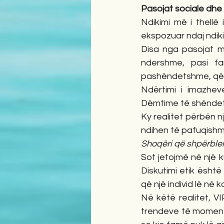
Pasojat sociale dhe k
Ndikimi më i thellë 
ekspozuar ndaj ndik
Disa nga pasojat më
ndershme, pasi fa
pashëndetshme, që ç
Ndërtimi i imazheve
Dëmtime të shëndetit
Ky realitet përbën nj
ndihen të pafuqishme 
Shoqëri që shpërble
Sot jetojmë në një 
Diskutimi etik ësht
që një individ lë në
Në këtë realitet, V
trendeve të momentit