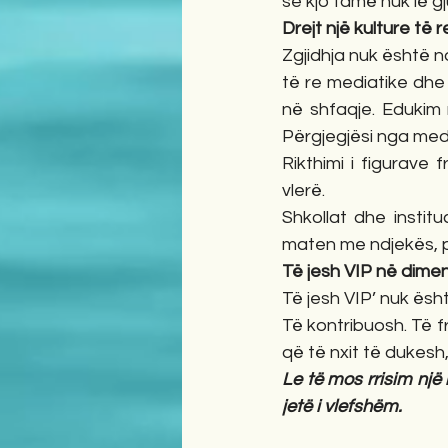
se kjo famë nuk lë g
Drejt një kulture të 
Zgjidhja nuk është nd
të re mediatike dhe 
në shfaqje. Edukim m
Përgjegjësi nga medi
Rikthimi i figurave
vlerë.
Shkollat dhe instit
maten me ndjekës, po
Të jesh VIP në dimen
Të jesh VIP’ nuk ësh
Të kontribuosh. Të f
që të nxit të dukesh
Le të mos rrisim një 
jetë i vlefshëm.