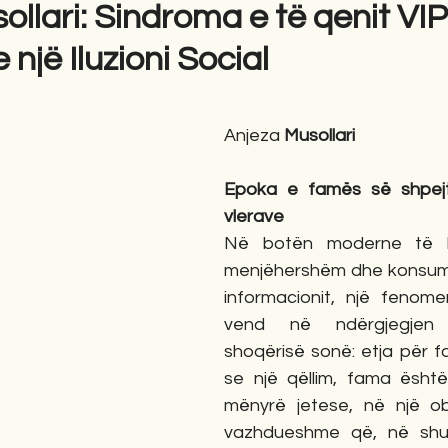
llari: Sindroma e të qenit VIP
një Iluzioni Social
gime
Novela
Romane
English
Përkth
Anjeza
 Musollari
Epoka e famës së shpejt
vlerave
Në botën moderne të ko
menjëhershëm dhe konsumit
informacionit, një fenome
vend në ndërgjegjen k
shoqërisë sonë: etja për 
se një qëllim, fama është
mënyrë jetese, në një ob
vazhdueshme që, në shum