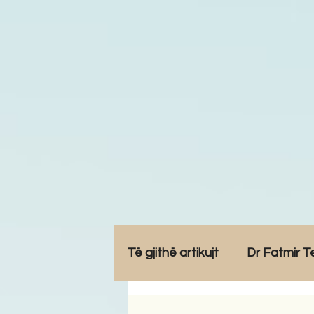
Të gjithë artikujt
Dr Fatmir T
Opinione
Komunitet