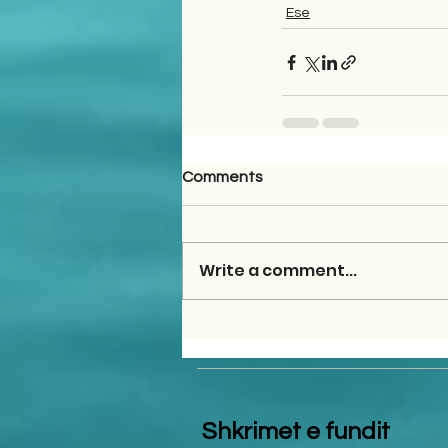
Ese
Comments
Write a comment...
Shkrimet e fundit