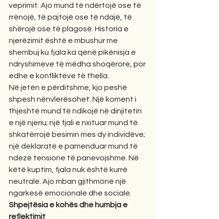
veprimit. Ajo mund të ndërtojë ose të 
rrënojë, të pajtojë ose të ndajë, të 
shërojë ose të plagosë. Historia e 
njerëzimit është e mbushur me 
shembuj ku fjala ka qenë pikënisja e 
ndryshimeve të mëdha shoqërore, por 
edhe e konflikteve të thella.
Në jetën e përditshme, kjo peshë 
shpesh nënvlerësohet. Një koment i 
thjeshtë mund të ndikojë në dinjitetin 
e një njeriu; një fjali e nxituar mund të 
shkatërrojë besimin mes dy individëve; 
një deklaratë e pamenduar mund të 
ndezë tensione të panevojshme. Në 
këtë kuptim, fjala nuk është kurrë 
neutrale. Ajo mban gjithmonë një 
ngarkesë emocionale dhe sociale.
Shpejtësia e kohës dhe humbja e 
reflektimit