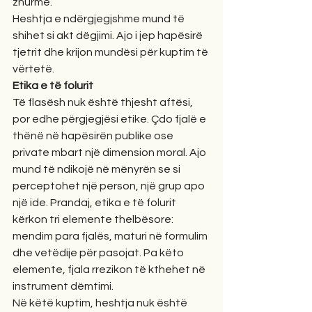
zhurmë.
Heshtja e ndërgjegjshme mund të 
shihet si akt dëgjimi. Ajo i jep hapësirë 
tjetrit dhe krijon mundësi për kuptim të 
vërtetë.
Etika e të folurit
Të flasësh nuk është thjesht aftësi, 
por edhe përgjegjësi etike. Çdo fjalë e 
thënë në hapësirën publike ose 
private mbart një dimension moral. Ajo 
mund të ndikojë në mënyrën se si 
perceptohet një person, një grup apo 
një ide. Prandaj, etika e të folurit 
kërkon tri elemente thelbësore: 
mendim para fjalës, maturi në formulim 
dhe vetëdije për pasojat. Pa këto 
elemente, fjala rrezikon të kthehet në 
instrument dëmtimi.
Në këtë kuptim, heshtja nuk është 