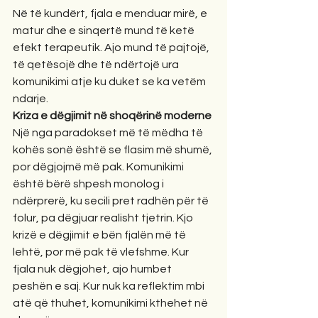
Në të kundërt, fjala e menduar mirë, e 
matur dhe e sinqertë mund të ketë 
efekt terapeutik. Ajo mund të pajtojë, 
të qetësojë dhe të ndërtojë ura 
komunikimi atje ku duket se ka vetëm 
ndarje.
Kriza e dëgjimit në shoqërinë moderne
Një nga paradokset më të mëdha të 
kohës sonë është se flasim më shumë, 
por dëgjojmë më pak. Komunikimi 
është bërë shpesh monolog i 
ndërprerë, ku secili pret radhën për të 
folur, pa dëgjuar realisht tjetrin. Kjo 
krizë e dëgjimit e bën fjalën më të 
lehtë, por më pak të vlefshme. Kur 
fjala nuk dëgjohet, ajo humbet 
peshën e saj. Kur nuk ka reflektim mbi 
atë që thuhet, komunikimi kthehet në 