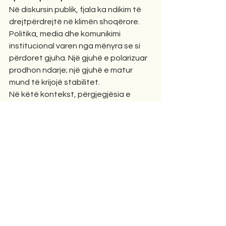
Në diskursin publik, fjala ka ndikim të 
drejtpërdrejtë në klimën shoqërore. 
Politika, media dhe komunikimi 
institucional varen nga mënyra se si 
përdoret gjuha. Një gjuhë e polarizuar 
prodhon ndarje; një gjuhë e matur 
mund të krijojë stabilitet.
Në këtë kontekst, përgjegjësia e 
fjalës është edhe më e madhe, sepse 
ajo nuk prek vetëm individin, por 
shoqërinë në tërësi. Çdo deklaratë 
publike është pjesë e një ekosistemi 
komunikimi që ndikon në perceptimin 
kolektiv.
Rikthimi te pesha e fjalës
Shprehja se njerëzit do t’i jepnin më 
shumë vlerë heshtjes nëse do ta 
kuptonin peshën e fjalës nuk është 