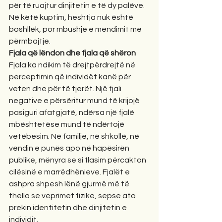
për të ruajtur dinjitetin e të dy palëve. 
Në këtë kuptim, heshtja nuk është 
boshllëk, por mbushje e mendimit me 
përmbajtje.
Fjala që lëndon dhe fjala që shëron
Fjala ka ndikim të drejtpërdrejtë në 
perceptimin që individët kanë për 
veten dhe për të tjerët. Një fjali 
negative e përsëritur mund të krijojë 
pasiguri afatgjatë, ndërsa një fjalë 
mbështetëse mund të ndërtojë 
vetëbesim. Në familje, në shkollë, në 
vendin e punës apo në hapësirën 
publike, mënyra se si flasim përcakton 
cilësinë e marrëdhënieve. Fjalët e 
ashpra shpesh lënë gjurmë më të 
thella se veprimet fizike, sepse ato 
prekin identitetin dhe dinjitetin e 
individit.