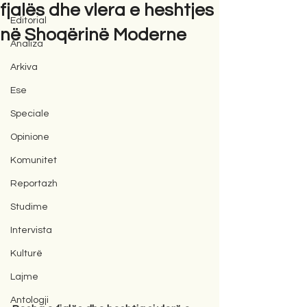
fjalës dhe vlera e heshtjes
Editorial
në Shoqërinë Moderne
Analiza
Arkiva
Ese
Speciale
Opinione
Komunitet
Reportazh
Studime
Intervista
Kulturë
Lajme
Antologji