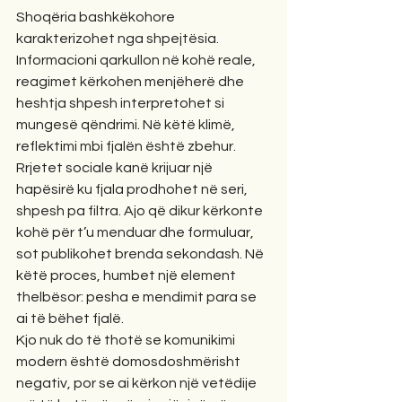
Shoqëria bashkëkohore 
karakterizohet nga shpejtësia. 
Informacioni qarkullon në kohë reale, 
reagimet kërkohen menjëherë dhe 
heshtja shpesh interpretohet si 
mungesë qëndrimi. Në këtë klimë, 
reflektimi mbi fjalën është zbehur.
Rrjetet sociale kanë krijuar një 
hapësirë ku fjala prodhohet në seri, 
shpesh pa filtra. Ajo që dikur kërkonte 
kohë për t’u menduar dhe formuluar, 
sot publikohet brenda sekondash. Në 
këtë proces, humbet një element 
thelbësor: pesha e mendimit para se 
ai të bëhet fjalë.
Kjo nuk do të thotë se komunikimi 
modern është domosdoshmërisht 
negativ, por se ai kërkon një vetëdije 