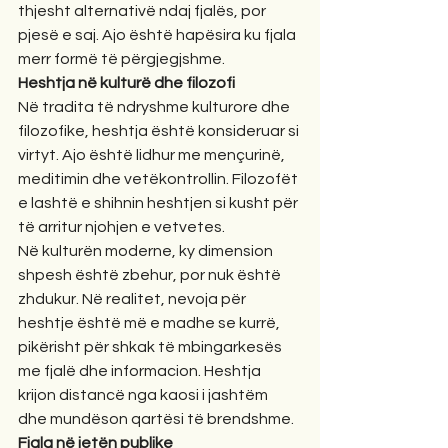
thjesht alternativë ndaj fjalës, por 
pjesë e saj. Ajo është hapësira ku fjala 
merr formë të përgjegjshme.
Heshtja në kulturë dhe filozofi
Në tradita të ndryshme kulturore dhe 
filozofike, heshtja është konsideruar si 
virtyt. Ajo është lidhur me mençurinë, 
meditimin dhe vetëkontrollin. Filozofët 
e lashtë e shihnin heshtjen si kusht për 
të arritur njohjen e vetvetes.
Në kulturën moderne, ky dimension 
shpesh është zbehur, por nuk është 
zhdukur. Në realitet, nevoja për 
heshtje është më e madhe se kurrë, 
pikërisht për shkak të mbingarkesës 
me fjalë dhe informacion. Heshtja 
krijon distancë nga kaosi i jashtëm 
dhe mundëson qartësi të brendshme.
Fjala në jetën publike