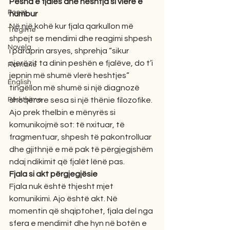
Pesha e fjalës dhe heshtja si vlerë e 
Poezi
humbur
Në një kohë kur fjala qarkullon më 
Tregime
shpejt se mendimi dhe reagimi shpesh 
Novela
i paraprin arsyes, shprehja “sikur 
njerëzit ta dinin peshën e fjalëve, do t’i 
Romane
jepnin më shumë vlerë heshtjes” 
English
tingëllon më shumë si një diagnozë 
Përkthime
shoqërore sesa si një thënie filozofike. 
Ajo prek thelbin e mënyrës si 
komunikojmë sot: të nxituar, të 
fragmentuar, shpesh të pakontrolluar 
dhe gjithnjë e më pak të përgjegjshëm 
ndaj ndikimit që fjalët lënë pas.
Fjala si akt përgjegjësie
Fjala nuk është thjesht mjet 
komunikimi. Ajo është akt. Në 
momentin që shqiptohet, fjala del nga 
sfera e mendimit dhe hyn në botën e 