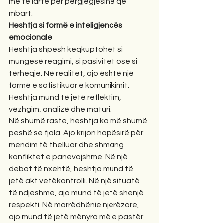
më të lartë për përgjegjësinë që 
mbart.
Heshtja si formë e inteligjencës 
emocionale
Heshtja shpesh keqkuptohet si 
mungesë reagimi, si pasivitet ose si 
tërheqje. Në realitet, ajo është një 
formë e sofistikuar e komunikimit. 
Heshtja mund të jetë reflektim, 
vëzhgim, analizë dhe maturi.
Në shumë raste, heshtja ka më shumë 
peshë se fjala. Ajo krijon hapësirë për 
mendim të thelluar dhe shmang 
konfliktet e panevojshme. Në një 
debat të nxehtë, heshtja mund të 
jetë akt vetëkontrolli. Në një situatë 
të ndjeshme, ajo mund të jetë shenjë 
respekti. Në marrëdhënie njerëzore, 
ajo mund të jetë mënyra më e pastër 