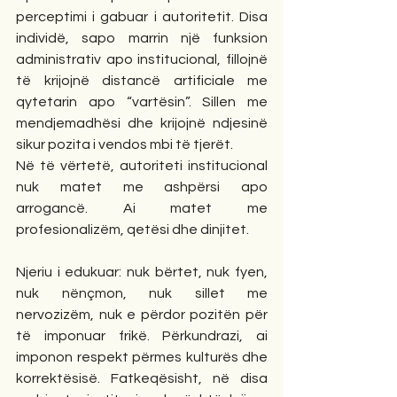
perceptimi i gabuar i autoritetit. Disa 
individë, sapo marrin një funksion 
administrativ apo institucional, fillojnë 
të krijojnë distancë artificiale me 
qytetarin apo “vartësin”. Sillen me 
mendjemadhësi dhe krijojnë ndjesinë 
sikur pozita i vendos mbi të tjerët.
Në të vërtetë, autoriteti institucional 
nuk matet me ashpërsi apo 
arrogancë. Ai matet me 
profesionalizëm, qetësi dhe dinjitet.
Njeriu i edukuar: nuk bërtet, nuk fyen, 
nuk nënçmon, nuk sillet me 
nervozizëm, nuk e përdor pozitën për 
të imponuar frikë. Përkundrazi, ai 
imponon respekt përmes kulturës dhe 
korrektësisë. Fatkeqësisht, në disa 