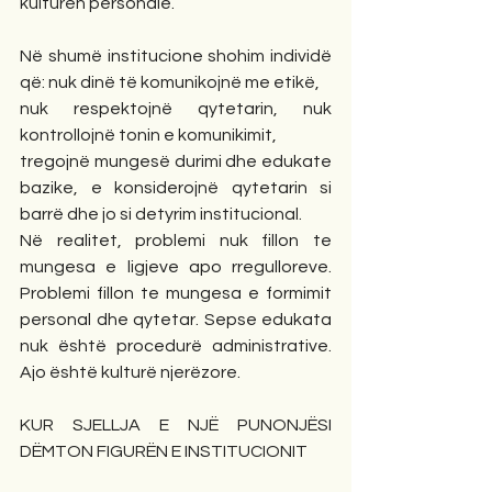
kulturën personale.
Në shumë institucione shohim individë 
që: nuk dinë të komunikojnë me etikë,
nuk respektojnë qytetarin, nuk 
kontrollojnë tonin e komunikimit,
tregojnë mungesë durimi dhe edukate 
bazike, e konsiderojnë qytetarin si 
barrë dhe jo si detyrim institucional.
Në realitet, problemi nuk fillon te 
mungesa e ligjeve apo rregulloreve. 
Problemi fillon te mungesa e formimit 
personal dhe qytetar. Sepse edukata 
nuk është procedurë administrative. 
Ajo është kulturë njerëzore.
KUR SJELLJA E NJË PUNONJËSI 
DËMTON FIGURËN E INSTITUCIONIT