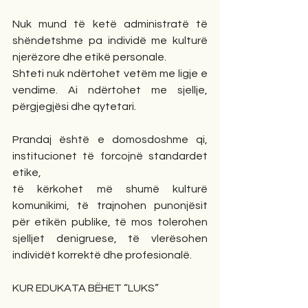
Nuk mund të ketë administratë të 
shëndetshme pa individë me kulturë 
njerëzore dhe etikë personale.
Shteti nuk ndërtohet vetëm me ligje e 
vendime. Ai ndërtohet me sjellje, 
përgjegjësi dhe qytetari.
Prandaj është e domosdoshme qi, 
institucionet të forcojnë standardet 
etike,
të kërkohet më shumë kulturë 
komunikimi, të trajnohen punonjësit 
për etikën publike, të mos tolerohen 
sjelljet denigruese, të vlerësohen 
individët korrektë dhe profesionalë.
KUR EDUKATA BËHET “LUKS”