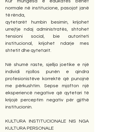
Kur mungesa e edukatës bëhet 
normale në institucione, pasojat janë 
të rënda,
qytetarët humbin besimin, krijohet 
urrejtje ndaj administratës, shtohet 
tensioni social, bie autoriteti 
institucional, krijohet ndarje mes 
shtetit dhe qytetarit.
Në shumë raste, sjellja joetike e një 
individi njollos punën e qindra 
profesionistëve korrektë që punojnë 
me përkushtim. Sepse mjafton një 
eksperiencë negative që qytetari të 
krijojë perceptim negativ për gjithë 
institucionin.
KULTURA INSTITUCIONALE NIS NGA 
KULTURA PERSONALE