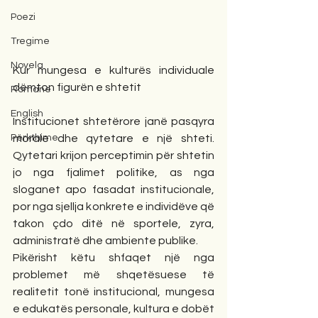
Poezi
Tregime
Novela
Kur mungesa e kulturës individuale 
dëmton figurën e shtetit
Romane
English
Institucionet shtetërore janë pasqyra 
Përkthime
morale dhe qytetare e një shteti. 
Qytetari krijon perceptimin për shtetin 
jo nga fjalimet politike, as nga 
sloganet apo fasadat institucionale, 
por nga sjellja konkrete e individëve që 
takon çdo ditë në sportele, zyra, 
administratë dhe ambiente publike.
Pikërisht këtu shfaqet një nga 
problemet më shqetësuese të 
realitetit tonë institucional, mungesa 
e edukatës personale, kultura e dobët 