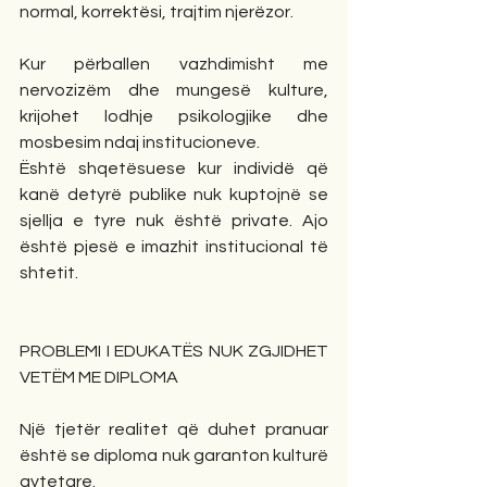
normal, korrektësi, trajtim njerëzor.
Kur përballen vazhdimisht me 
nervozizëm dhe mungesë kulture, 
krijohet lodhje psikologjike dhe 
mosbesim ndaj institucioneve.
Është shqetësuese kur individë që 
kanë detyrë publike nuk kuptojnë se 
sjellja e tyre nuk është private. Ajo 
është pjesë e imazhit institucional të 
shtetit.
PROBLEMI I EDUKATËS NUK ZGJIDHET 
VETËM ME DIPLOMA
Një tjetër realitet që duhet pranuar 
është se diploma nuk garanton kulturë 
qytetare.