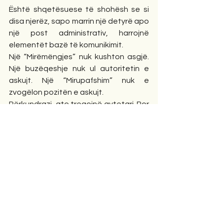
Është shqetësuese të shohësh se si 
disa njerëz, sapo marrin një detyrë apo 
një post administrativ, harrojnë 
elementët bazë të komunikimit.
Një “Mirëmëngjes” nuk kushton asgjë. 
Një buzëqeshje nuk ul autoritetin e 
askujt. Një “Mirupafshim” nuk e 
zvogëlon pozitën e askujt.
Përkundrazi, ato tregojnë qytetari. Por 
sot duket sikur në disa institucione 
edukata po konsiderohet dobësi, 
ndërsa arroganca po ngatërrohet me 
seriozitetin.
Ka punonjës që: nuk përshëndesin, nuk 
të shohin në sy, flasin me ton 
urdhërues, krijojnë distancë artificiale, 
Dhe kjo është një nga shenjat më të 
dukshme të degradimit të kulturës 