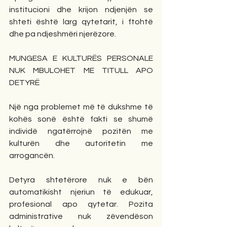
institucioni dhe krijon ndjenjën se 
shteti është larg qytetarit, i ftohtë 
dhe pa ndjeshmëri njerëzore.
MUNGESA E KULTURËS PERSONALE 
NUK MBULOHET ME TITULL APO 
DETYRË
Një nga problemet më të dukshme të 
kohës sonë është fakti se shumë 
individë ngatërrojnë pozitën me 
kulturën dhe autoritetin me 
arrogancën.
Detyra shtetërore nuk e bën 
automatikisht njeriun të edukuar, 
profesional apo qytetar. Pozita 
administrative nuk zëvendëson 