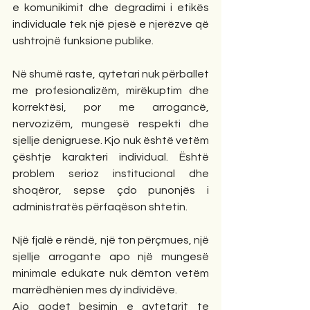
e komunikimit dhe degradimi i etikës 
individuale tek një pjesë e njerëzve që 
ushtrojnë funksione publike.
Në shumë raste, qytetari nuk përballet 
me profesionalizëm, mirëkuptim dhe 
korrektësi, por me arrogancë, 
nervozizëm, mungesë respekti dhe 
sjellje denigruese. Kjo nuk është vetëm 
çështje karakteri individual. Është 
problem serioz institucional dhe 
shoqëror, sepse çdo punonjës i 
administratës përfaqëson shtetin.
Një fjalë e rëndë, një ton përçmues, një 
sjellje arrogante apo një mungesë 
minimale edukate nuk dëmton vetëm 
marrëdhënien mes dy individëve.
Ajo godet besimin e qytetarit te 