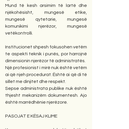
Mund të kesh arsimim të lartë dhe 
njëkohësisht, mungesë etike, 
mungesë qytetarie, mungesë 
komunikimi njerëzor, mungesë 
vetëkontrolli.
Institucionet shpesh fokusohen vetëm 
te aspekti teknik i punës, por harrojnë 
dimensionin njerëzor të administratës.
Një profesionist i mirë nuk është vetëm 
ai që njeh procedurat. Është ai që di të 
sillet me dinjitet dhe respekt.
Sepse administrata publike nuk është 
thjesht mekanizëm dokumentesh. Ajo 
është marrëdhënie njerëzore.
PASOJAT E KËSAJ KLIME