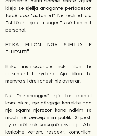
ambiente institucionale është krijuar 
ideja se sjellja arrogante përfaqëson 
forcë apo “autoritet”. Në realitet ajo 
është shenjë e mungesës së formimit 
personal.
ETIKA FILLON NGA SJELLJA E 
THJESHTË
Etika institucionale nuk fillon te 
dokumentet zyrtare. Ajo fillon te 
mënyra si i drejtohesh një qytetari.
Një “mirëmëngjes”, një ton normal 
komunikimi, një përgjigje korrekte apo 
një sqarim njerëzor kanë ndikim të 
madh në perceptimin publik. Shpesh 
qytetarët nuk kërkojnë privilegje. Ata 
kërkojnë vetëm, respekt, komunikim 