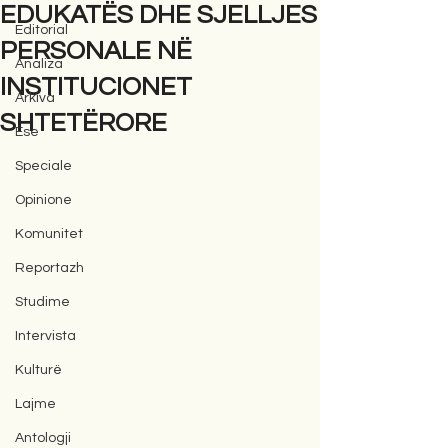
EDUKATËS DHE SJELLJES
Editorial
PERSONALE NË
Analiza
INSTITUCIONET
Arkiva
SHTETËRORE
Ese
Speciale
Opinione
Komunitet
Reportazh
Studime
Intervista
Kulturë
Lajme
Antologji