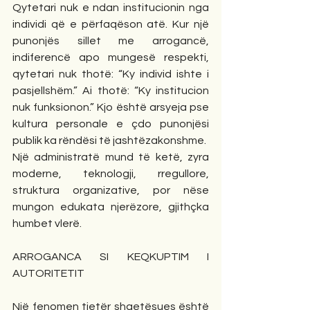
Qytetari nuk e ndan institucionin nga 
individi që e përfaqëson atë. Kur një 
punonjës sillet me arrogancë, 
indiferencë apo mungesë respekti, 
qytetari nuk thotë: “Ky individ ishte i 
pasjellshëm.” Ai thotë: “Ky institucion 
nuk funksionon.” Kjo është arsyeja pse 
kultura personale e çdo punonjësi 
publik ka rëndësi të jashtëzakonshme.
Një administratë mund të ketë, zyra 
moderne, teknologji, rregullore, 
struktura organizative, por nëse 
mungon edukata njerëzore, gjithçka 
humbet vlerë.
ARROGANCA SI KEQKUPTIM I 
AUTORITETIT
Një fenomen tjetër shqetësues është 