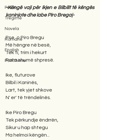
-Këngë vaji për ikjen e Bilbilit të këngës 
Poezi
kaninjote dhe labe Piro Bregaj-
Tregime
Novela
Pse, o Piro Bregu
Romane
Më hëngre në besë,
English
Tek ti, trim i hekurt
Pata shumë shpresë.
Përkthime
Ike, fluturove
Bilbil i Kaninës,
Lart, tek yjet shkove
N' er' të trëndelinës.
Ike Piro Bregu
Tek përkundje ëndrrën,
Sikur u hap shtegu
Ma helmoi këngën...