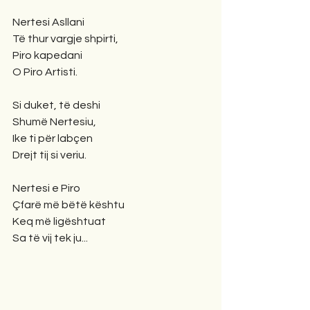
Nertesi Asllani
Të thur vargje shpirti,
Piro kapedani
O Piro Artisti.
Si duket, të deshi
Shumë Nertesiu,
Ike ti për labçen
Drejt tij si veriu.
Nertesi e Piro
Çfarë më bëtë kështu
Keq më ligështuat
Sa të vij tek ju...