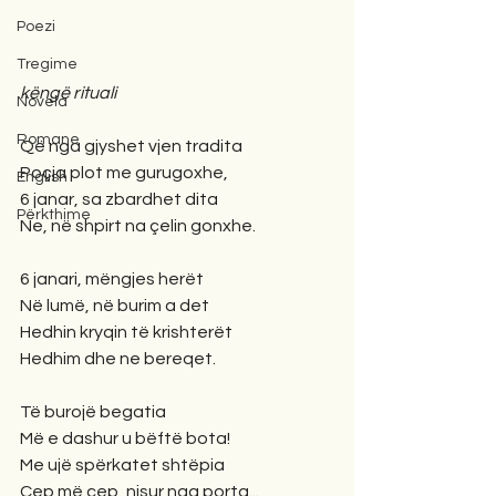
Poezi
Tregime
këngë rituali
Novela
Romane
Që nga gjyshet vjen tradita
Poçja plot me gurugoxhe,
English
6 janar, sa zbardhet dita
Përkthime
Ne, në shpirt na çelin gonxhe.
6 janari, mëngjes herët
Në lumë, në burim a det
Hedhin kryqin të krishterët
Hedhim dhe ne bereqet.
Të burojë begatia
Më e dashur u bëftë bota!
Me ujë spërkatet shtëpia
Cep më cep, nisur nga porta...