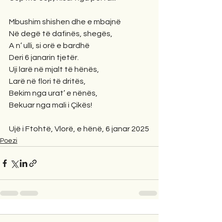
Mbushim shishen dhe e mbajnë
Në degë të dafinës, shegës,
A n’ ulli, si orë e bardhë
Deri 6 janarin tjetër.
Uji larë në mjalt të hënës,
Larë në flori të dritës,
Bekim nga urat’ e nënës,
Bekuar nga mali i Çikës!
Ujë i Ftohtë, Vlorë, e hënë, 6 janar 2025
Poezi