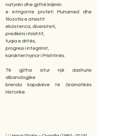
natyrën dhe gjithë krijimin
e intrigonte profeti Muhamed dhe 
filozofia e ateistit
ekzistenca, diversiteti, 
predikimi i Krishtit,
fuqia e dritës,
progresi i integrimit, 
karakteri hyjnor i Prishtinës. 
Të gjitha situr një dashurie 
albanologjike
brenda kapakëve të Gramatikës 
Historike.
[1]
 Hava Shala – Qyqalla (1960 -2015)