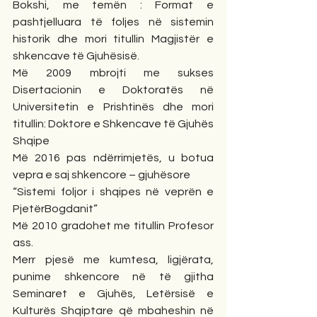
Bokshi, me temën : Format e 
pashtjelluara të foljes në sistemin 
historik dhe mori titullin Magjistër e 
shkencave të Gjuhësisë.
Më 2009 mbrojti me sukses 
Disertacionin e Doktoratës në 
Universitetin e Prishtinës dhe mori 
titullin: Doktore e Shkencave të Gjuhës 
Shqipe
Më 2016 pas ndërrimjetës, u botua 
vepra e saj shkencore – gjuhësore 
“Sistemi foljor i shqipes në veprën e 
PjetërBogdanit”
Më 2010 gradohet me titullin Profesor 
ass.
Merr pjesë me kumtesa, ligjërata, 
punime shkencore në të gjitha 
Seminaret e Gjuhës, Letërsisë e 
Kulturës Shqiptare që mbaheshin në 