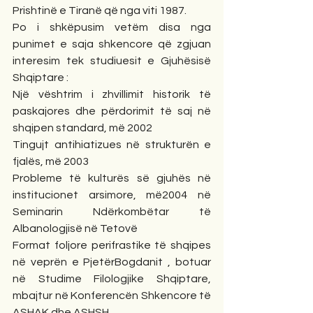
Prishtinë e Tiranë që nga viti 1987.
Po i shkëpusim vetëm disa nga 
punimet e saja shkencore që zgjuan 
interesim tek studiuesit e Gjuhësisë 
Shqiptare :
Një vështrim i zhvillimit historik të 
paskajores dhe përdorimit të saj në 
shqipen standard, më 2002
Tingujt antihiatizues në strukturën e 
fjalës, më 2003
Probleme të kulturës së gjuhës në 
institucionet arsimore, më2004 në 
Seminarin Ndërkombëtar të 
Albanologjisë në Tetovë
Format foljore perifrastike të shqipes 
në veprën e PjetërBogdanit , botuar 
në Studime Filologjike Shqiptare, 
mbajtur në Konferencën Shkencore të 
ASHAK dhe ASHSH