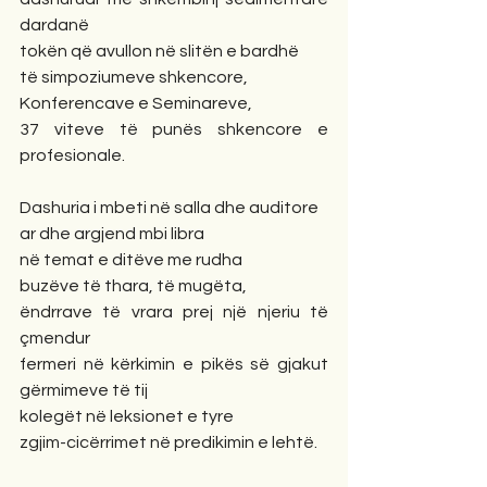
dardanë
tokën që avullon në slitën e bardhë
të simpoziumeve shkencore, 
Konferencave e Seminareve, 
37 viteve të punës shkencore e 
profesionale.
Dashuria i mbeti në salla dhe auditore
ar dhe argjend mbi libra
në temat e ditëve me rudha 
buzëve të thara, të mugëta,
ëndrrave të vrara prej një njeriu të 
çmendur
fermeri në kërkimin e pikës së gjakut 
gërmimeve të tij 
kolegët në leksionet e tyre 
zgjim-cicërrimet në predikimin e lehtë.