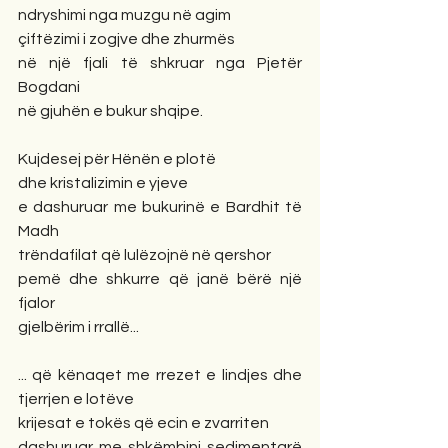
ndryshimi nga muzgu në agim
çiftëzimi i zogjve dhe zhurmës
në një fjali të shkruar nga Pjetër 
Bogdani
në gjuhën e bukur shqipe.
Kujdesej për Hënën e plotë
dhe kristalizimin e yjeve
e dashuruar me bukurinë e Bardhit të 
Madh
trëndafilat që lulëzojnë në qershor
pemë dhe shkurre që janë bërë një 
fjalor
gjelbërim i rrallë...
... që kënaqet me rrezet e lindjes dhe 
tjerrjen e lotëve
krijesat e tokës që ecin e zvarriten
dashuruar me shkëmbinj sedimentarë 