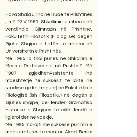
Hava Shala u lind nëTrudë të Prishtinës 
, më 23.V.1960. Shkollimin e mbaroi në 
vendlindje, Gjimnazin në Prishtinë, 
Fakultetin Filozofik (Filologjisë) degen 
Gjuhe Shqipe e Letërsi e mbaroi në 
Universitetin e Prishtinës. 
Më 1985 ia filloi punës në Shkollën e 
Mesme Profesionale në Prishtinë. Më 
1987 zgjedhetAssistente (në 
mbështetje të suksesit të lartë në 
studime që ka treguar) në Fakultetin e 
Filologjisë (ish Filozofiku) në degën e 
Gjuhës shqipe, për lëndën Gramatika 
Historike e Shqipes të cilën lëndë e 
ligjëroi deri në vdekje.
Më 1995 mbrojti me suksese punimin e 
magjistraturës te mentori Akad. Besim 