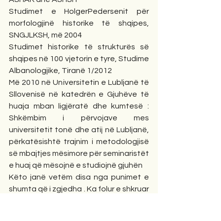
Studimet e HolgerPedersenit për 
morfologjinë historike të shqipes, 
SNGJLKSH, më 2004
Studimet historike të strukturës së 
shqipes në 100 vjetorin e tyre, Studime 
Albanologjike, Tiranë 1/2012
Më 2010 në Universitetin e Lubljanë të 
Sllovenisë në katedrën e Gjuhëve të 
huaja mban ligjëratë dhe kumtesë : 
Shkëmbim i përvojave mes 
universitetit tonë dhe atij në Lubljanë, 
përkatësishtë trajnim i metodologjisë 
së mbajtjes mësimore për seminaristët 
e huaj që mësojnë e studiojnë gjuhën
Këto janë vetëm disa nga punimet e 
shumta që i zgjedha . Ka folur e shkruar 
në 4 gjuhë (shqip, anglisht, gjermanisht 
e serbokroatisht). Deri nëndërrimjete 