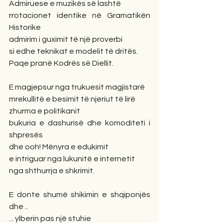
Admiruese e muzikës së lashtë
rrotacionet identike në Gramatikën 
Historike
admirim i guximit të një proverbi
si edhe teknikat e modelit të dritës.
Paqe pranë Kodrës së Diellit.
E magjepsur nga trukuesit magjistarë 
mrekullitë e besimit të njeriut të lirë
zhurma e politikanit
bukuria e dashurisë dhe komoditeti i 
shpresës
dhe ooh! Mënyra e edukimit
e intriguar nga lukunitë e internetit
nga shthurrja e shkrimit.
E donte shumë shikimin e shqiponjës 
dhe ..
... ylberin pas një stuhie