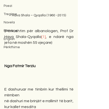
Poezi
Tregime
Hava Shala – Qyqalla (1960 -2015)
Novela
Romane
(Përkushtim për albanologen, Prof Dr 
Hava Shala-Qyqalla
[1]
, e ndarë nga 
English
jeta në moshën 55 vjeçare)
Përkthime
Nga Fatmir Terziu
E dashuruar me timbrin kur thellimi të 
rrëmben
në dashuri me brinjët e rrallimit të barit, 
kur kallet mesdita