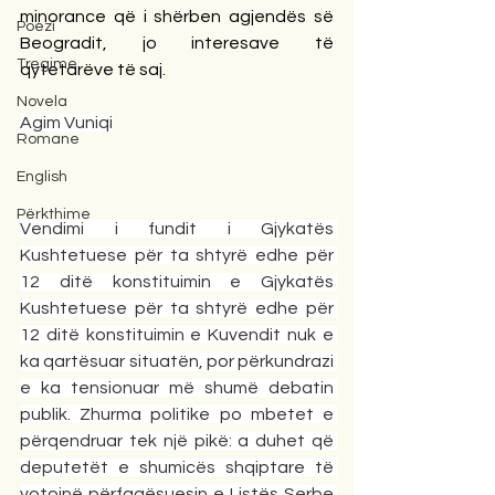
minorance që i shërben agjendës së 
Poezi
Beogradit, jo interesave të 
Tregime
qytetarëve të saj.
Novela
Agim Vuniqi
Romane
English
Përkthime
Vendimi i fundit i Gjykatës 
Kushtetuese për ta shtyrë edhe për 
12 ditë konstituimin e Gjykatës 
Kushtetuese për ta shtyrë edhe për 
12 ditë konstituimin e Kuvendit nuk e 
ka qartësuar situatën, por përkundrazi 
e ka tensionuar më shumë debatin 
publik. Zhurma politike po mbetet e 
përqendruar tek një pikë: a duhet që 
deputetët e shumicës shqiptare të 
votojnë përfaqësuesin e Listës Serbe 