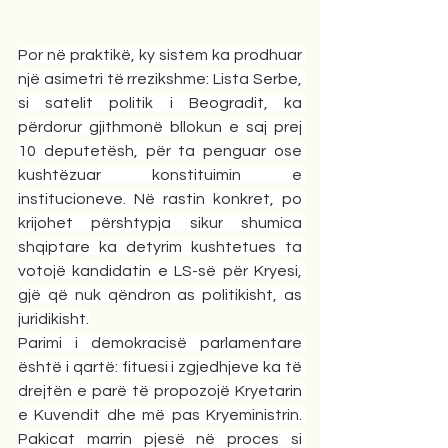
Por në praktikë, ky sistem ka prodhuar 
një asimetri të rrezikshme: Lista Serbe, 
si satelit politik i Beogradit, ka 
përdorur gjithmonë bllokun e saj prej 
10 deputetësh, për ta penguar ose 
kushtëzuar konstituimin e 
institucioneve. Në rastin konkret, po 
krijohet përshtypja sikur shumica 
shqiptare ka detyrim kushtetues ta 
votojë kandidatin e LS-së për Kryesi, 
gjë që nuk qëndron as politikisht, as 
juridikisht.
Parimi i demokracisë parlamentare 
është i qartë: fituesi i zgjedhjeve ka të 
drejtën e parë të propozojë Kryetarin 
e Kuvendit dhe më pas Kryeministrin. 
Pakicat marrin pjesë në proces si 