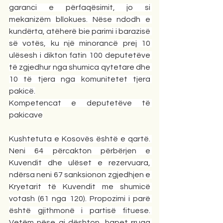
garanci e përfaqësimit, jo si 
mekanizëm bllokues. Nëse ndodh e 
kundërta, atëherë bie parimi i barazisë 
së votës, ku një minorancë prej 10 
ulësesh i dikton fatin 100 deputetëve 
të zgjedhur nga shumica qytetare dhe 
10 të tjera nga komunitetet tjera 
pakicë.
Kompetencat e deputetëve të 
pakicave
Kushtetuta e Kosovës është e qartë. 
Neni 64 përcakton përbërjen e 
Kuvendit dhe ulëset e rezervuara, 
ndërsa neni 67 sanksionon zgjedhjen e 
Kryetarit të Kuvendit me shumicë 
votash (61 nga 120). Propozimi i parë 
është gjithmonë i partisë fituese. 
Vetëm nëse ai dështon, hapet rruga 