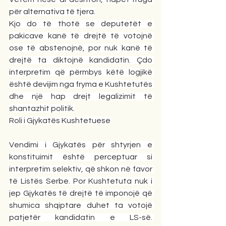
për alternativa të tjera.
Kjo do të thotë se deputetët e 
pakicave kanë të drejtë të votojnë 
ose të abstenojnë, por nuk kanë të 
drejtë ta diktojnë kandidatin. Çdo 
interpretim që përmbys këtë logjikë 
është devijim nga fryma e Kushtetutës 
dhe një hap drejt legalizimit të 
shantazhit politik.
Roli i Gjykatës Kushtetuese
Vendimi i Gjykatës për shtyrjen e 
konstituimit është perceptuar si 
interpretim selektiv, që shkon në favor 
të Listës Serbe. Por Kushtetuta nuk i 
jep Gjykatës të drejtë të imponojë që 
shumica shqiptare duhet ta votojë 
patjetër kandidatin e LS-së. 