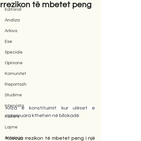
rrezikon të mbetet peng
Editorial
Analiza
Arkiva
Ese
Speciale
Opinione
Komunitet
Reportazh
Studime
Intervista
Kriza e konstituimit: kur ulëset e 
rezervuara kthehen në bllokadë
Kulturë
Lajme
Antologji
Kosova rrezikon të mbetet peng i një 