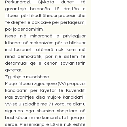
Përkundrazi, Gjykata duhet të 
garantojë balancën: të drejtën e 
fituesit për të udhëhequr procesin dhe 
të drejtën e pakicave për përfaqësim, 
por jo për dominim.
Nëse një minorancë e privilegjuar 
kthehet në mekanizëm për të bllokuar 
institucionet, atëherë nuk kemi më 
rend demokratik, por një sistem të 
deformuar që e cenon sovranitetin 
qytetar.
Zgjidhja e mundshme
Meqë fituesi i zgjedhjeve (VV) propozoi 
kandidatin për Kryetar të Kuvendit. 
Pas zvarritjes disa mujore kandidati i 
VV-së u zgjodhë me 71 vota, të cilat u 
siguruan nga shumica shqiptare në 
bashkëpunim me komunitetet tjera jo-
serbe. Pjesëmarrja e LS-së nuk është 