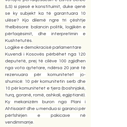
(LS) si pjesë e konstituimit, duke qenë 
se ky subjekt ka të garantuara 10 
ulëse? Kjo dilemë ngre tri çështje 
thelbësore: balancin politik, logjikën e 
përfaqësimit, dhe interpretimin e 
Kushtetutës.
Logjike e demokracisë parlamentare
Kuvendi i Kosovës përbëhet nga 120 
deputetë, prej të cilëve 100 zgjidhen 
nga vota qytetare, ndërsa 20 janë të 
rezervuara për komunitetet jo-
shumicë: 10 për komunitetin serb dhe 
10 për komunitetet e tjera (boshnjakë, 
turq, goranë, romë, ashkali, egjiptianë). 
Ky mekanizëm buron nga Plani i 
Ahtisaarit dhe u mendua si garanci për 
përfshirjen e pakicave në 
vendimmarrje.