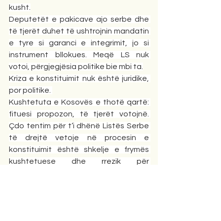
kusht.
Deputetët e pakicave ajo serbe dhe 
të tjerët duhet të ushtrojnin mandatin 
e tyre si garanci e integrimit, jo si 
instrument bllokues. Meqë LS nuk 
votoi, përgjegjësia politike bie mbi ta.
Kriza e konstituimit nuk është juridike, 
por politike. 
Kushtetuta e Kosovës e thotë qartë: 
fituesi propozon, të tjerët votojnë. 
Çdo tentim për t’i dhënë Listës Serbe 
të drejtë vetoje në procesin e 
konstituimit është shkelje e frymës 
kushtetuese dhe rrezik për 
funksionalitetin e shtetit.
Demokracia kosovare mund të 
funksionojë vetëm atëherë kur 20 
ulëset e rezervuara shihen si garanci 
për përfaqësim, jo si fuqi për bllokim. 