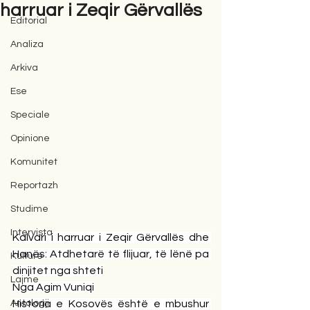
harruar i Zeqir Gërvallës
Editorial
Analiza
Arkiva
Ese
Speciale
Opinione
Komunitet
Reportazh
Studime
Intervista
Kalvari i harruar i Zeqir Gërvallës dhe 
Hanës: Atdhetarë të flijuar, të lënë pa 
Kulturë
dinjitet nga shteti
Lajme
Nga Agim Vuniqi
Antologji
Historia e Kosovës është e mbushur 