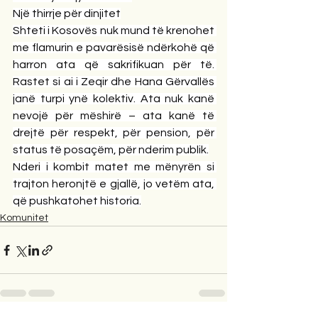
Një thirrje për dinjitet
Shteti i Kosovës nuk mund të krenohet 
me flamurin e pavarësisë ndërkohë që 
harron ata që sakrifikuan për të. 
Rastet si ai i Zeqir dhe Hana Gërvallës 
janë turpi ynë kolektiv. Ata nuk kanë 
nevojë për mëshirë – ata kanë të 
drejtë për respekt, për pension, për 
status të posaçëm, për nderim publik.
Nderi i kombit matet me mënyrën si 
trajton heronjtë e gjallë, jo vetëm ata, 
që pushkatohet historia.
Komunitet