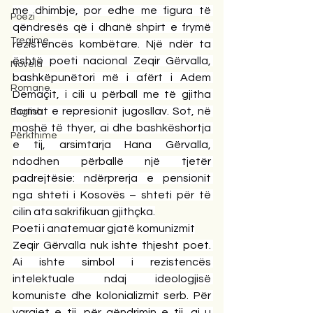
me dhimbje, por edhe me figura të 
Poezi
qëndresës që i dhanë shpirt e frymë 
Tregime
rezistencës kombëtare. Një ndër ta 
është poeti nacional Zeqir Gërvalla, 
Novela
bashkëpunëtori më i afërt i Adem 
Romane
Demaçit, i cili u përball me të gjitha 
format e represionit jugosllav. Sot, në 
English
moshë të thyer, ai dhe bashkëshortja 
Përkthime
e tij, arsimtarja Hana Gërvalla, 
ndodhen përballë një tjetër 
padrejtësie: ndërprerja e pensionit 
nga shteti i Kosovës – shteti për të 
cilin ata sakrifikuan gjithçka.
Poeti i anatemuar gjatë komunizmit
Zeqir Gërvalla nuk ishte thjesht poet. 
Ai ishte simbol i rezistencës 
intelektuale ndaj ideologjisë 
komuniste dhe kolonializmit serb. Për 
vargjet e tij, për qëndrimin e tij, ai u 