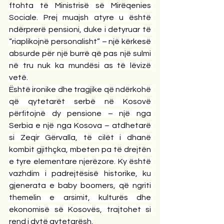
ftohta të Ministrisë së Mirëqenies 
Sociale. Prej muajsh atyre u është 
ndërprerë pensioni, duke i detyruar të 
“riaplikojnë personalisht” – një kërkesë 
absurde për një burrë që pas një sulmi 
në tru nuk ka mundësi as të lëvizë 
vetë.
Është ironike dhe tragjike që ndërkohë 
që qytetarët serbë në Kosovë 
përfitojnë dy pensione – një nga 
Serbia e një nga Kosova – atdhetarë 
si Zeqir Gërvalla, të cilët i dhanë 
kombit gjithçka, mbeten pa të drejtën 
e tyre elementare njerëzore. Ky është 
vazhdim i padrejtësisë historike, ku 
gjenerata e baby boomers, që ngriti 
themelin e arsimit, kulturës dhe 
ekonomisë së Kosovës, trajtohet si 
rend i dytë qytetarësh.