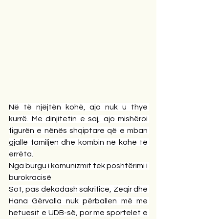
Në të njëjtën kohë, ajo nuk u thye 
kurrë. Me dinjitetin e saj, ajo mishëroi 
figurën e nënës shqiptare që e mban 
gjallë familjen dhe kombin në kohë të 
errëta.
Nga burgu i komunizmit tek poshtërimi i 
burokracisë
Sot, pas dekadash sakrifice, Zeqir dhe 
Hana Gërvalla nuk përballen më me 
hetuesit e UDB-së, por me sportelet e 