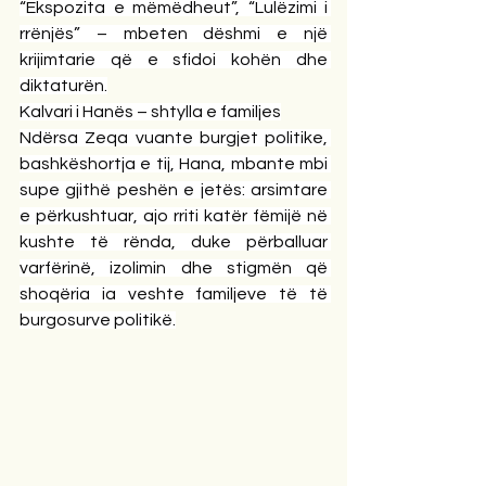
“Ekspozita e mëmëdheut”, “Lulëzimi i 
rrënjës” – mbeten dëshmi e një 
krijimtarie që e sfidoi kohën dhe 
diktaturën.
Kalvari i Hanës – shtylla e familjes
Ndërsa Zeqa vuante burgjet politike, 
bashkëshortja e tij, Hana, mbante mbi 
supe gjithë peshën e jetës: arsimtare 
e përkushtuar, ajo rriti katër fëmijë në 
kushte të rënda, duke përballuar 
varfërinë, izolimin dhe stigmën që 
shoqëria ia veshte familjeve të të 
burgosurve politikë.