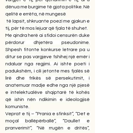
dënua me burgime të gjata politike. Në 
qelitë e errëta, në mungesë
 të lapsit, shkruante poezi me gjakun e 
tij, për të mos lejuar që fjala të shuhet.
Me qindra herë ai sfidoi censurën duke 
përdorur dhjetëra pseudonime. 
Shpesh fitonte konkurse letrare pa u 
ditur se pas vargjeve fshihej një emër i 
ndaluar nga regjimi. Ai ishte poeti i 
padukshëm, i cili jetonte mes fjalës së 
lirë dhe frikës së persekutimit, i 
anatemuar madje edhe nga një pjesë 
e intelektualëve shqiptarë të kohës 
që ishin nën ndikimin e ideologjisë 
komuniste.
Veprat e tij – “Prania e sfinksit”, “Det e 
moçal ballëpërballë”, “Daullet e 
pranverimit”, “Në rrugën e dritës”, 