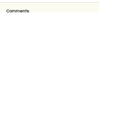
Comments
Write a comment...
Shkrimet e fundit