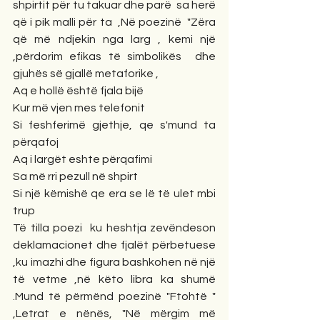
shpirtit për tu takuar dhe parë  sa herë 
që i pik malli për ta  ,Në poezinë  "Zëra 
që më ndjekin nga larg , kemi një 
,përdorim efikas të simbolikës  dhe 
gjuhës së gjallë metaforike ,
Aq e hollë është fjala bijë
Kur më vjen mes telefonit
Si feshferimë gjethje, qe s'mund ta 
përqafoj
Aq i largët eshte përqafimi
Sa më rri pezull në shpirt
Si një këmishë qe era se lë të ulet mbi 
trup
Të tilla poezi  ku heshtja zevëndeson 
deklamacionet dhe fjalët përbetuese 
,ku imazhi dhe figura bashkohen në një 
të vetme ,në këto libra ka shumë 
.Mund të përmënd poezinë "Ftohtë " 
,Letrat e nënës, "Në mërgim më 