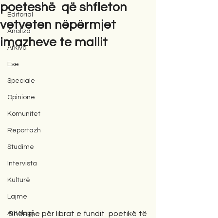
poeteshë që shfleton
Editorial
vetveten nëpërmjet
Analiza
imazheve te mallit
Arkiva
Ese
Speciale
Opinione
Komunitet
Reportazh
Studime
Intervista
Kulturë
Lajme
Antologji
Shënime për librat e fundit  poetikë të 