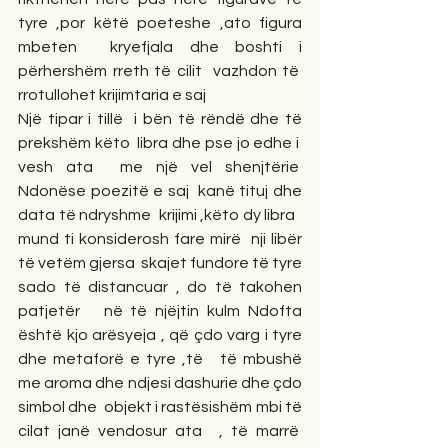
tyre ,por këtë poeteshe ,ato figura 
mbeten  kryefjala dhe boshti i 
përhershëm rreth të cilit  vazhdon të  
rrotullohet krijimtaria e saj
Një tipar i tillë  i bën të rëndë dhe të 
prekshëm këto  libra dhe pse jo edhe i  
vesh ata  me një vel shenjtërie  
Ndonëse poezitë e saj  kanë tituj dhe 
data të ndryshme  krijimi ,këto dy libra   
mund ti konsiderosh fare mirë  nji libër 
të vetëm gjersa  skajet fundore të tyre 
sado të distancuar , do të takohen 
patjetër   në të njëjtin kulm Ndofta 
është kjo arësyeja , që çdo varg i tyre 
dhe metaforë e tyre ,të   të mbushë 
me aroma dhe ndjesi dashurie dhe çdo 
simbol dhe  objekt i rastësishëm mbi të 
cilat janë vendosur ata  , të marrë  