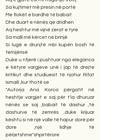
Sa kujtimet më presin në portë
Me flokët e bardhë të babait
Dhe duart e nënës qe dridhen
Aq heshtur më vijnë zerat e tyre
Sa malli më kërcet në brinjë
Si lugë e drunjtë mbi kupën bosh të 
femijërisë
Duke u nfjerë i pushtuar nga eleganca 
e këtyre vargjeve unë i jap të drejte 
kritikut dhe studiuesit të njohur Rifat 
Ismaili ,kur thotë se
"Autorja Ana Korca përgatit në 
heshtje vargjet e saj për t'ia dhuruar 
nënës se saj ,babait të dashur ,të 
dashurve të zemrës ,duke krijuar 
kështu si në një valle të hapur dorë për 
dore ,një lidhje të 
përjetshme"shpirtërore