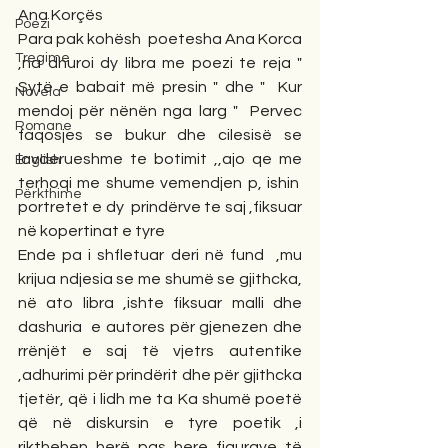
Ana Korçës
Poezi
Para pak kohësh  poetesha Ana Korca 
Tregime
,na dhuroi dy libra me poezi te reja " 
Sytë e babait më presin " dhe "  Kur 
Novela
mendoj për nënën nga larg "  Pervec 
Romane
faqosjes se bukur dhe cilesisë se 
lavderueshme te botimit ,,ajo qe me 
English
terhoqi me shume vemendjen p, ishin  
Përkthime
portretet e dy  prindërve te saj ,fiksuar 
në kopertinat e tyre
Ende pa i shfletuar deri në fund  ,mu 
krijua ndjesia se me shumë se gjithcka, 
në ato libra ,ishte fiksuar malli dhe 
dashuria  e autores për gjenezen dhe 
rrënjët e saj të vjetrs autentike 
,adhurimi për prindërit dhe për gjithcka 
tjetër, që i lidh me ta Ka shumë poetë 
që në diskursin e tyre poetik ,i 
rikthehen herë pas here figurave të 