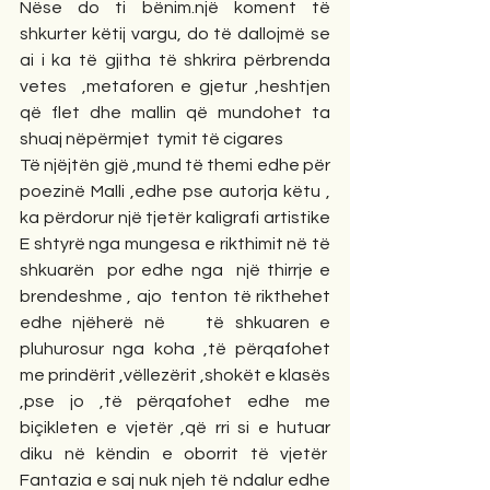
Nëse do ti bënim.një koment të 
shkurter këtij vargu, do të dallojmë se 
ai i ka të gjitha të shkrira përbrenda 
vetes  ,metaforen e gjetur ,heshtjen 
që flet dhe mallin që mundohet ta 
shuaj nëpërmjet  tymit të cigares
Të njëjtën gjë ,mund të themi edhe për 
poezinë Malli ,edhe pse autorja këtu , 
ka përdorur një tjetër kaligrafi artistike 
E shtyrë nga mungesa e rikthimit në të 
shkuarën  por edhe nga  një thirrje e 
brendeshme , ajo  tenton të rikthehet 
edhe njëherë në    të shkuaren e 
pluhurosur nga koha ,të përqafohet 
me prindërit ,vëllezërit ,shokët e klasës 
,pse jo ,të përqafohet edhe me 
biçikleten e vjetër ,që rri si e hutuar 
diku në këndin e oborrit të vjetër  
Fantazia e saj nuk njeh të ndalur edhe 