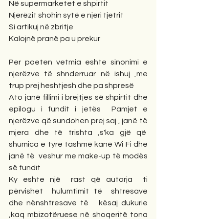
Në supermarketet e shpirtit
Njerëzit shohin sytë e njeri tjetrit
Si artikuj në zbritje
Kalojnë pranë pa u prekur
Per poeten vetmia eshte sinonimi e 
njerëzve të shnderruar në ishuj ,me 
trup prej heshtjesh dhe pa shpresë
Ato janë fillimi i brejtjes së shpirtit dhe 
epilogu i fundit i jetës  Pamjet e 
njerëzve që sundohen prej saj , janë të 
mjera dhe të trishta ,s'ka gjë që  
shumica e tyre tashmë kanë Wi Fi dhe 
janë të  veshur me make-up të modës 
së fundit
Ky eshte një  rast që autorja  ti 
përvishet  hulumtimit të  shtresave 
dhe nënshtresave të   kësaj dukurie 
,kaq mbizotëruese në shoqeritë tona 