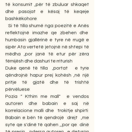
të konsumit ,për të zbuluar shkaqet 
dhe pasojat e kësaj të keqeje 
bashkëkohore
  Si të tilla shumë nga poezitë e Anës 
reflektojnë imazhe qe zbehen dhe  
humbasin gjallërinë e tyre në rrugë e 
sipër Ata vertetë jetojnë në shtepi të 
mëdha ,por janë të etur për zëra 
fëmijësh dhe dashuri te rriturish
Duke qenë të tilla  ,portat   e tyre 
qëndrojnë hapur prej kohësh ,në një 
pritje të gjatë dhe të trishtë 
përvëluese
Pozia " Kthim me mall"  e vendos 
autoren dhe babain e saj në 
korrelacione malli dhe  trokitje shpirti  
Babain e bën të qendrojë  drejt  ,me 
syte qe s'dinë të qahen ,,por qe  dinë 
të presin,  ndersa autoren  e detyron 