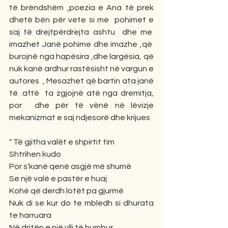
të brëndshëm ,poezia e Ana të prek 
dhetë bën për vete si me  pohimet e 
saj të drejtpërdrejta ashtu  dhe me  
imazhet Janë pohime dhe imazhe ,që  
burojnë nga hapësira ,dhe largësia, që 
nuk kanë ardhur rastësisht në vargun e 
autores  , Mesazhet që bartin ata janë 
të .aftë  ta zgjojnë atë nga dremitja, 
por  dhe për të vënë në lëvizje 
mekanizmat e saj ndjesorë dhe krijues
" Të gjitha valët e shpirtit tim
Shtrihen kudo
Por s'kanë qenë asgjë më shumë
Se një valë e pastër e huaj
Kohë që derdh lotët pa gjurmë
Nuk di se kur do te mbledh si dhurata 
te harruara
Në dritën e një ylli të humbur