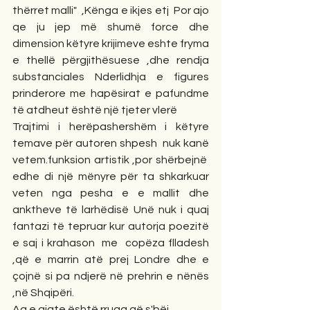
thërret malli"  ,Kënga e ikjes etj  Por ajo 
qe ju jep më shumë force dhe 
dimension këtyre krijimeve eshte fryma 
e thellë përgjithësuese ,dhe rendja 
substanciales Nderlidhja e figures 
prinderore me hapësirat e pafundme 
të atdheut është një tjeter vlerë
Trajtimi i herëpashershëm i këtyre 
temave për autoren shpesh  nuk kanë 
vetem.funksion artistik ,por shërbejnë  
edhe di një mënyre për ta shkarkuar 
veten nga pesha e e mallit dhe 
anktheve të larhëdisë Unë nuk i quaj 
fantazi të tepruar kur autorja poezitë 
e saj i krahason  me  copëza flladesh 
,që e marrin atë prej Londre dhe e 
çojnë si pa ndjerë në prehrin e nënës 
,në Shqipëri.
Aq e gjate është rruga që s'bëj