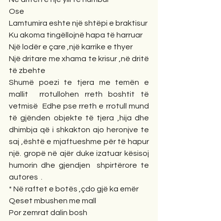
Ose
Lamtumira eshte një shtëpi e braktisur
Ku akoma tingëllojnë hapa të harruar
Një lodër e çare ,një karrike e thyer
Një dritare me xhama te krisur ,në dritë 
të zbehte
Shumë poezi te tjera me temën e 
mallit  rrotullohen rreth boshtit të 
vetmisë  Edhe pse rreth e rrotull mund 
të gjënden objekte të tjera ,hija dhe 
dhimbja që i shkakton ajo heronjve te 
saj ,është e mjaftueshme për të hapur 
një. gropë në ajër duke izatuar kësisoj 
humorin dhe gjendjen  shpirtërore te 
autores  .
* Në raftet e botës ,çdo gjë ka emër
Qeset mbushen me mall
Por zemrat dalin bosh