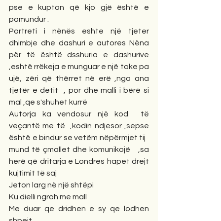
pse e kupton që kjo gjë është e 
pamundur .
Portreti i nënës eshte një tjeter 
dhimbje dhe dashuri e autores Nëna 
për të është dsshuria e dashurive 
,eshtë rrëkeja e munguar e një toke pa 
ujë, zëri që thërret në erë ,nga ana 
tjetër e detit  , por dhe malli i bërë si 
mal ,qe s'shuhet kurrë
Autorja ka vendosur një kod  të 
veçantë me të  ,kodin ndjesor ,sepse 
është e bindur se vetëm nëpërmjet tij   
mund të çmallet dhe komunikojë   ,sa 
herë që dritarja e Londres hapet drejt 
kujtimit të saj
Jeton larg në një shtëpi
Ku dielli ngroh me mall
Me duar qe dridhen e sy qe lodhen 
shpejt