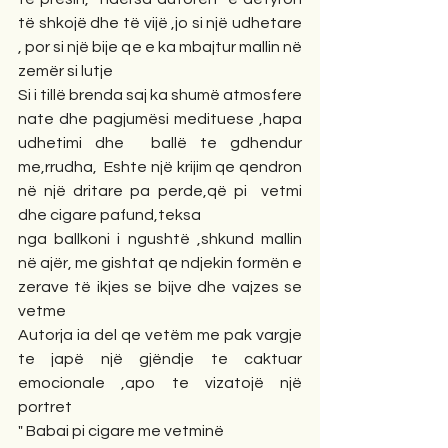
të shkojë dhe të vijë ,jo si një udhetare 
, por si një bije qe e ka mbajtur mallin në 
zemër si lutje
Si i tillë brenda saj ka shumë atmosfere 
nate dhe pagjumësi medituese ,hapa 
udhetimi dhe  ballë te gdhendur 
me,rrudha,  Eshte një krijim qe qendron 
në një dritare pa perde,që pi  vetmi 
dhe cigare pafund,teksa
nga ballkoni i ngushtë ,shkund mallin 
në ajër, me gishtat qe ndjekin formën e 
zerave të ikjes se bijve dhe vajzes se 
vetme
Autorja ia del qe vetëm me pak vargje 
te japë një gjëndje te caktuar 
emocionale ,apo te vizatojë një 
portret
" Babai pi cigare me vetminë