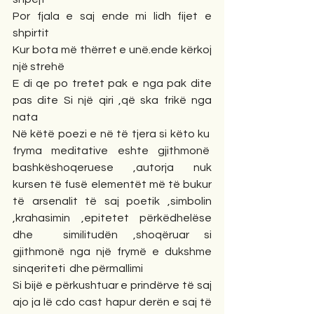
Por fjala e saj ende mi lidh fijet e 
shpirtit
Kur bota më thërret e unë.ende kërkoj 
një strehë
E di qe po tretet pak e nga pak dite 
pas dite Si një qiri ,që ska frikë nga 
nata
Në këtë poezi e në të tjera si këto ku  
fryma meditative eshte gjithmonë  
bashkëshoqeruese ,autorja nuk 
kursen të fusë elementët më të bukur 
të arsenalit të saj poetik ,simbolin 
,krahasimin ,epitetet përkëdhelëse 
dhe  similitudën ,shoqëruar si 
gjithmonë nga një frymë e dukshme 
sinqeriteti  dhe përmallimi
Si bijë e përkushtuar e prindërve të saj 
ajo ja lë cdo cast hapur derën e saj të 