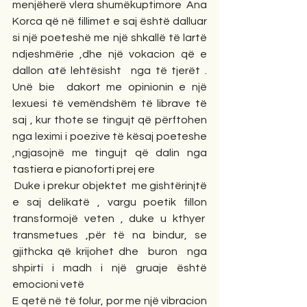
menjëherë vlera shumëkuptimore  Ana 
Korca që në fillimet e saj është dalluar 
si një poeteshë me një shkallë të lartë 
ndjeshmërie ,dhe një vokacion që e 
dallon atë lehtësisht  nga të tjerët . 
Unë bie  dakort me opinionin e një 
lexuesi të vemëndshëm të librave të 
saj , kur thote se tingujt që përftohen 
nga leximi i poezive të kësaj poeteshe 
,ngjasojnë me tingujt që dalin nga 
tastiera e pianoforti prej ere
 Duke i prekur objektet  me gishtërinjtë 
e saj delikatë , vargu poetik fillon 
transformojë veten , duke u kthyer  
transmetues ,për të na bindur, se 
gjithcka që krijohet dhe  buron  nga 
shpirti i madh i një gruaje është 
emocioni vetë
E qetë në të folur, por me një vibracion 