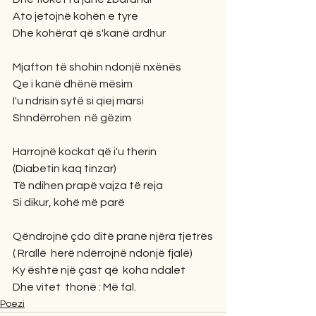
Ato jetojnë kohën e tyre
Dhe kohërat që s'kanë ardhur
Mjafton të shohin ndonjë nxënës
Qe i kanë dhënë mësim
I'u ndrisin sytë si qiej marsi
Shndërrohen  në gëzim
Harrojnë kockat që i'u therin
(Diabetin kaq tinzar)
Të ndihen prapë vajza të reja
Si dikur, kohë më parë
Qëndrojnë çdo ditë pranë njëra tjetrës
( Rrallë  herë ndërrojnë ndonjë fjalë)
Ky është një çast që  koha ndalet
Dhe vitet  thonë : Më fal.
Poezi