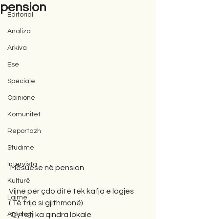
pension
Editorial
Analiza
Arkiva
Ese
Speciale
Opinione
Komunitet
Reportazh
Studime
Intervista
 Mësuese në pension
Kulturë
Vijnë për çdo ditë tek kafja e lagjes
Lajme
( Të trija si gjithmonë)
Antologji
 Qyteti ka qindra lokale