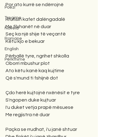
Por ato kurrë se ndërrojnë
Poezi
Tregime
Rrufisin kafet dalëngadalë
Me filxhanët në duar
Novela
Seç ka një shije të veçantë
Romane
Këtu kjo e bekuar
English
Përballë tyre, ngrihet shkolla
Përkthime
Oborri mbushur plot
Ato këtu kanë kaq kujtime
Që s'mund ti fshijnë dot
Çdo herë kujtojnë nxënësit e tyre
S'ngopen duke kujtuar
I'u duket vetja prapë mësuese
Me regjistra në duar
Paçka se rrudhat, i'u janë shtuar
Dhe flokët i'u janë zbardhur