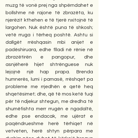
muzg të vonë prej nga shpërndahet e 
bollshme në rajone të zbrazëta, ku 
njerëzit kthehen e të tjerë nxitojnë të 
largohen. Nuk është puna të shkosh; 
vetë rruga i tërheq poshtë. Ashtu si 
dallgët rrëshqasin mbi anijet e 
padëshiruara, edhe flladi në rënie në 
zbrazëtirën e pangopur, dhe 
asnjëherë hijet shtrënguese nuk 
lejojnë një hap prapa. Brenda 
humnerës, lumi i pamasë, rrëshqet pa 
probleme me rrjedhën e qetë heq 
shqetësimet; dhe, që të mos ketë fuqi 
për të ndjekur shtegun, me dredha të 
shumëfishta merr rrugën e ngadaltë, 
edhe pse endacak, me ujërat e 
paqëndrueshme herë tërhiqet në 
vetveten, herë shtyn përpara me 