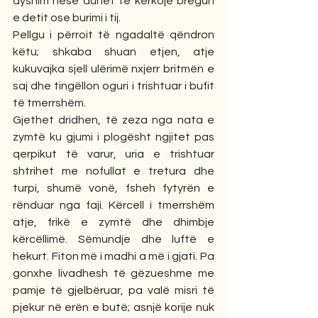
dyshim nëse duhet të kërkojë bregun 
e detit ose burimi i tij.
Pellgu i përroit të ngadaltë qëndron 
këtu; shkaba shuan etjen, atje 
kukuvajka sjell ulërimë nxjerr britmën e 
saj dhe tingëllon oguri i trishtuar i bufit 
të tmerrshëm.
Gjethet dridhen, të zeza nga nata e 
zymtë ku gjumi i plogësht ngjitet pas 
qerpikut të varur, uria e trishtuar 
shtrihet me nofullat e tretura dhe 
turpi, shumë vonë, fsheh fytyrën e 
rënduar nga faji. Kërcell i tmerrshëm 
atje, frikë e zymtë dhe dhimbje 
kërcëllimë. Sëmundje dhe luftë e 
hekurt. Fiton më i madhi a më i gjati. Pa 
gonxhe livadhesh të gëzueshme me 
pamje të gjelbëruar, pa valë misri të 
pjekur në erën e butë; asnjë korije nuk 