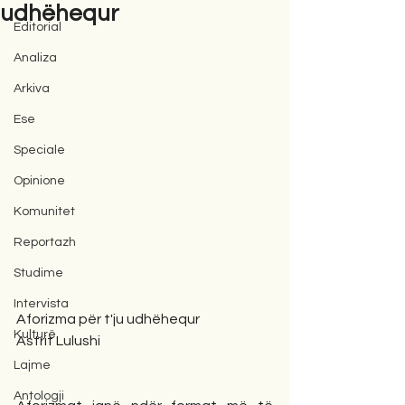
udhëhequr
Editorial
Analiza
Arkiva
Ese
Speciale
Opinione
Komunitet
Reportazh
Studime
Intervista
Aforizma për t'ju udhëhequr
Kulturë
Astrit Lulushi
Lajme
Antologji