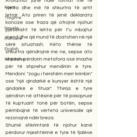
Aforizmat janë ndër format më të 
Poezi
vjetra dhe më të shkurtra të artit 
letrar. Ato priren të jenë deklarata 
Tregime
koncize ose fraza që ofrojnë njohuri 
Novela
pjesërisht të lehta për t'u mbajtur 
mend dhe që mund të zbatohen në një 
Romane
sërë situatash. Këto thënie të 
English
shkurtra qëndrojnë me ne, sepse ato 
shpesh përdorin metafora ose imazhe 
Përkthime
për të shprehur mendimin e tyre. 
Mendoni: "zogu i hershëm merr krimbin" 
ose "një qindarkë e kursyer është një 
qindarkë e fituar". Thirrja e tyre 
qëndron në aftësinë për të pasqyruar 
të kuptuarit tonë për botën, sepse 
përmbajnë të vërteta universale që 
rezonojnë ndër breza.
Shumë shkrimtarë të njohur kanë 
përdorur mjeshtërinë e tyre të fjalëve 