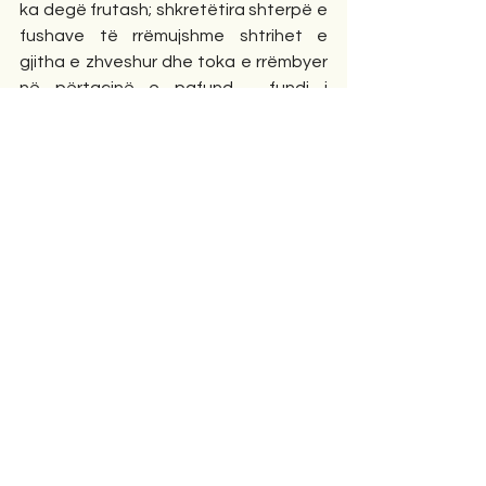
ka degë frutash; shkretëtira shterpë e 
fushave të rrëmujshme shtrihet e 
gjitha e zhveshur dhe toka e rrëmbyer 
në përtacinë e pafund - fundi i 
trishtuar i gjërave, pasuria e fundit e 
botës.
Ajri varet i palëvizshëm dhe natën e 
zezë pjellë mbi një botë të plogësht. 
Të gjitha gjërat janë me pikëllim të 
çoroditur dhe më keq se vetë vdekja 
është vendbanimi.
Ç'të them për atë që sundon mbi 
mbretërinë e errët? Ku ulet ai, duke 
qeverisur me mesazhe dhe shetitje 
nëpër rrugë, i rrethuar me njerëz të 
heshtur nga frika, e kohëve te 
rrëfyera, që nuk u ndahet.
Opinione