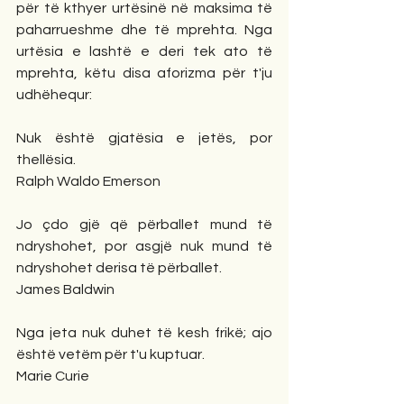
për të kthyer urtësinë në maksima të 
paharrueshme dhe të mprehta. Nga 
urtësia e lashtë e deri tek ato të 
mprehta, këtu disa aforizma për t'ju 
udhëhequr:
Nuk është gjatësia e jetës, por 
thellësia.
Ralph Waldo Emerson
Jo çdo gjë që përballet mund të 
ndryshohet, por asgjë nuk mund të 
ndryshohet derisa të përballet.
James Baldwin
Nga jeta nuk duhet të kesh frikë; ajo 
është vetëm për t'u kuptuar.
Marie Curie