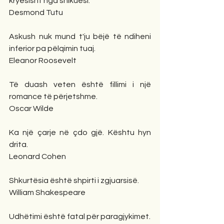
kryesisht nga shikuesi.
Desmond Tutu
Askush nuk mund t'ju bëjë të ndiheni 
inferior pa pëlqimin tuaj.
Eleanor Roosevelt
Të duash veten është fillimi i një 
romance të përjetshme.
Oscar Wilde
Ka një çarje në çdo gjë. Kështu hyn 
drita.
Leonard Cohen
Shkurtësia është shpirti i zgjuarsisë.
William Shakespeare
Udhëtimi është fatal për paragjykimet.