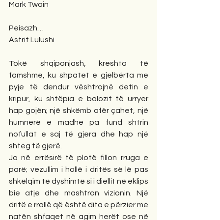
Mark Twain
Peisazh…
Astrit Lulushi
Tokë shqiponjash, kreshta të 
famshme, ku shpatet e gjelbërta me 
pyje të dendur vështrojnë detin e 
kripur, ku shtëpia e balozit të urryer 
hap gojën; një shkëmb afër çahet, një 
humnerë e madhe pa fund shtrin 
nofullat e saj të gjera dhe hap një 
shteg të gjerë.
Jo në errësirë të plotë fillon rruga e 
parë; vezullim i hollë i dritës së lë pas 
shkëlqim të dyshimtë si i diellit në eklips 
bie atje dhe mashtron vizionin. Një 
dritë e rrallë që është dita e përzier me 
natën shfaqet në agim herët ose në 