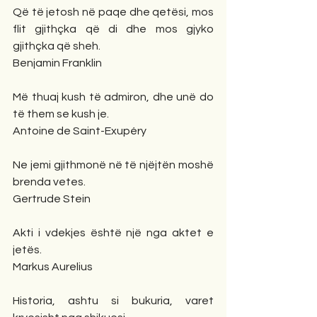
Që të jetosh në paqe dhe qetësi, mos 
flit gjithçka që di dhe mos gjyko 
gjithçka që sheh.
Benjamin Franklin
Më thuaj kush të admiron, dhe unë do 
të them se kush je.
Antoine de Saint-Exupéry
Ne jemi gjithmonë në të njëjtën moshë 
brenda vetes.
Gertrude Stein
Akti i vdekjes është një nga aktet e 
jetës.
Markus Aurelius
Historia, ashtu si bukuria, varet 