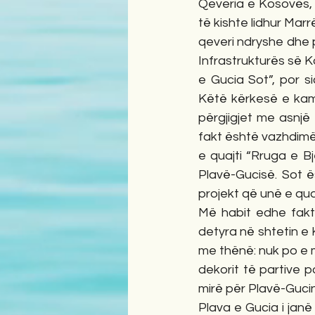
Qeveria e Kosovës, a
të kishte lidhur Marr
qeveri ndryshe dhe p
Infrastrukturës së Ko
e Gucia Sot”, por si
Këtë kërkesë e kam 
përgjigjet me asnjë
fakt është vazhdimësi
e quajti “Rruga e Bje
Plavë-Gucisë. Sot 
projekt që unë e qua
Më habit edhe fakt
detyra në shtetin e
me thënë: nuk po e m
dekorit të partive p
mirë për Plavë-Guci
Plava e Gucia i janë