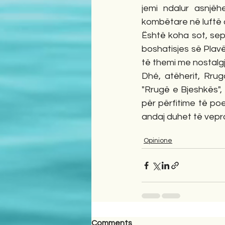
jemi ndalur asnjë
kombëtare në luftë 
Është koha sot, sep
boshatisjes së Plavë
të themi me nostalgji
Dhé, atëherit, Rru
"Rrugë e Bjeshkës",
për përfitime të poe
andaj duhet të vepr
Opinione
Comments