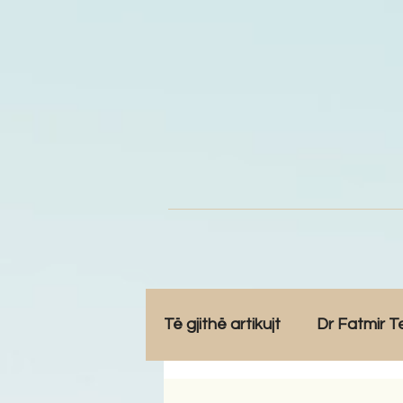
Të gjithë artikujt
Dr Fatmir T
Opinione
Komunitet