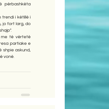
ë përbashkëta 
ndi i këtillë i 
o fort larg, do 
hqip". 
 me të vërtetë 
esa partiake e 
ë shpie askund, 
ë vonë. 