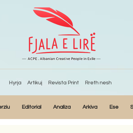
Hyrja
Artikuj
Revista Print
Rreth nesh
erziu
Editorial
Analiza
Arkiva
Ese
S
Reportazh
Studime
Intervista
Kulturë