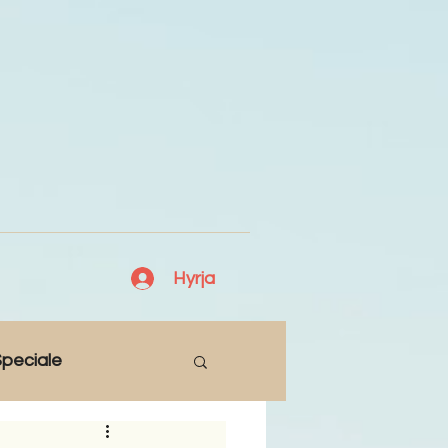
Hyrja
peciale
Lajme