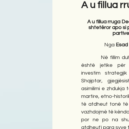
A u fillua 
Antologji
Poezi
Tre
A u fillua rruga D
shtetëror apo si 
partive
Nga
 Esa
          Në fillim duhet cekur se kjo rrugë 
është jetike për 
investim strategji
Shqiptar, gjegjësi
asimilimi e zhdukja 
martire, etno-historik
të atdheut tonë të
vazhdojmë të këndoj
por ne po na shuh
atdheut) para syve t