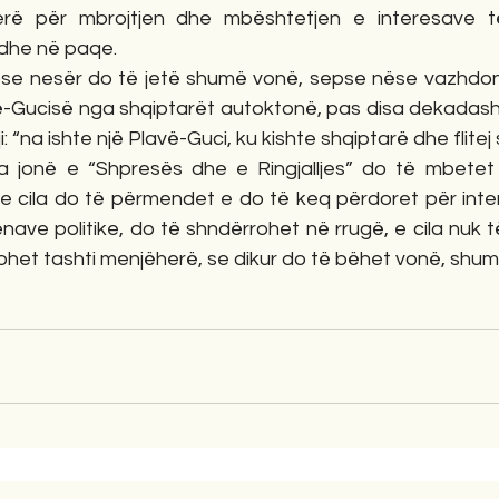
herë për mbrojtjen dhe mbështetjen e interesave t
dhe në paqe. 
se nesër do të jetë shumë vonë, sepse nëse vazhdon tre
-Gucisë nga shqiptarët autoktonë, pas disa dekadash, j
: “na ishte një Plavë-Guci, ku kishte shqiptarë dhe flitej s
ga jonë e “Shpresës dhe e Ringjalljes” do të mbetet
 e cila do të përmendet e do të keq përdoret për inter
nave politike, do të shndërrohet në rrugë, e cila nuk t
ohet tashti menjëherë, se dikur do të bëhet vonë, shum