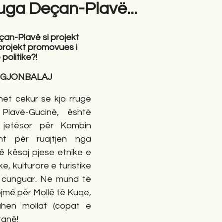
rruga Deçan-Plavë...
gime
Novela
Romane
English
Përkth
eçan-Plavë si projekt 
projekt promovues i 
 politike?!
d GJONBALAJ
Plavë-Gucinë, është 
k jetësor për Kombin 
sht për ruajtjen nga 
të kësaj pjese etnike e 
e, kulturore e turistike 
 cunguar. Ne mund të 
më për Mollë të Kuqe, 
en mollat (copat e 
anë! 