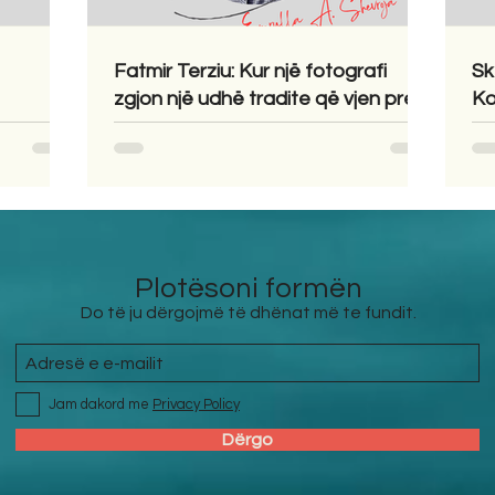
Fatmir Terziu: Kur një fotografi
Sk
zgjon një udhë tradite që vjen prej
Ko
shekujsh në vendlindje
Plotësoni formën
Do të ju dërgojmë të dhënat më te fundit.
Jam dakord me
Privacy Policy
Dërgo