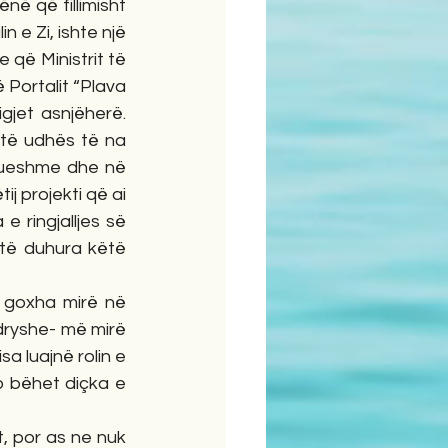
ë që fillimisht 
 e Zi, ishte një 
që Ministrit të 
 Portalit “Plava 
gjet asnjëherë. 
të udhës të na 
tueshme dhe në 
j projekti që ai 
e ringjalljes së 
të duhura këtë 
 goxha mirë në 
dryshe- më mirë 
 luajnë rolin e 
o bëhet diçka e 
, por as ne nuk 