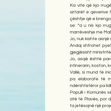
Ka vite që kjo rrug
sirtarët e qeverive 
çështje që e brengos
se: “a u nis kjo rr
marrëveshje me Malin
Jo, nuk kishte asnjë
Andaj shtrohet pyet
gjegjësisht ministri
Jo, asqë është par
intinerarin, koston, ko
Vallë, si mund të ini
pa elaborate të mir
ndërshtetëror pa lid
Populli i Komunës s
atë të Plavës, por 
ta jetësojnë një proje