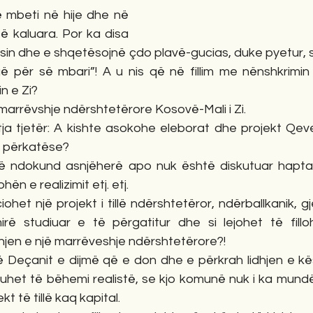
ë mbeti në hije dhe në 
të kaluara. Por ka disa 
in dhe e shqetësojnë çdo plavë-gucias, duke pyetur, siç
ugë për së mbari”! A u nis që në fillim me nënshkrimin
 e Zi? 
 marrëvshje ndërshtetërore Kosovë-Mali i Zi.
ja tjetër: A kishte asokohe eleborat dhe projekt Qeve
të përkatëse?
ë ndokund asnjëherë apo nuk është diskutuar haptas 
hën e realizimit etj. etj.
ciohet një projekt i tillë ndërshtetëror, ndërballkanik, gje
ë studiuar e të përgatitur dhe si lejohet të filloh
hjen e një marrëveshje ndërshtetërore?!
ë Deçanit e dijmë që e don dhe e përkrah lidhjen e k
duhet të bëhemi realistë, se kjo komunë nuk i ka mundë
kt të tillë kaq kapital.