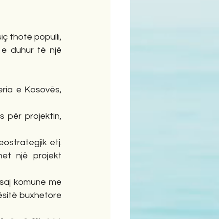
 thotë populli, 
 e duhur të një 
ria e Kosovës, 
për projektin, 
ostrategjik etj. 
et një projekt 
ësaj komune me 
sitë buxhetore 