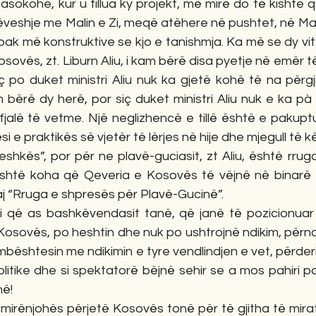
sokohe, kur u fillua ky projekt, më mirë do të kishte qën
ëveshje me Malin e Zi, meqë atëhere në pushtet, në Malin
ak më konstruktive se kjo e tanishmja. Ka më se dy vite 
sovës, zt. Liburn Aliu, i kam bërë disa pyetje në emër të
ç po duket ministri Aliu nuk ka gjetë kohë të na përgji
bërë dy herë, por siç duket ministri Aliu nuk e ka pà 
 fjalë të vetme. Një neglizhencë e tillë është e pakup
 e praktikës së vjetër të lërjes në hije dhe mjegull të këti
shkës”, por për ne plavë-guciasit, zt Aliu, është rruga 
është koha që Qeveria e Kosovës të vëjnë në binarë 
j “Rruga e shpresës për Plavë-Gucinë”. 
i që as bashkëvendasit tanë, që janë të pozicionuar
 Kosovës, po heshtin dhe nuk po ushtrojnë ndikim, përn
bështesin me ndikimin e tyre vendlindjen e vet, përderisa
olitike dhe si spektatorë bëjnë sehir se a mos pahiri p
në!
 mirënjohës përjetë Kosovës tonë për të gjitha të mirat