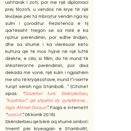
ushtarak i zoti, por me një diplomaci 
prej filozofi, u vendos në krye të një 
lëvizjeje për ta mbrojtur vendin nga ky 
sulm i çoroditur. Rezistenca e tij 
qartësisht tregon se sa mirë e ka 
njohur perëndimin, por edhe lindjen, 
dhe sa shumë i ka vlerësuar këto 
kultura që të mos hyjnë në një luftë 
direkte, e cila, si fillim, do të mund të 
shkatërronte perëndimin, por disa 
dekada më vonë, një sulm i ngjashëm 
me ato të kryqëzatave, mund t’i nxirrte 
turqit sërish nga Stambolli…” (Citohet 
sipas: 
“
Gazetari turk: Skënderbeu, 
“tradhtari” që shpëtoi dy qytetërime…
Nga Ahmet Dursun
”. 
Faqja e internetit 
“
voal.ch
”. 
06 korrik 2016).
Skënderbeu qe bërë aq shumë simbol i 
tmerrit për kryeagain e Stambollit, 