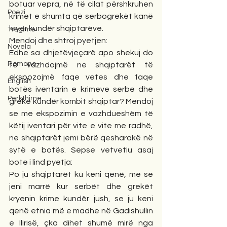
botuar vepra, në të cilat përshkruhen 
Poezi
krimet e shumta që serbogrekët kanë 
kryer kundër shqiptarëve.
Tregime
Mendoj dhe shtroj pyetjen:
Novela
Edhe sa dhjetëvjeçarë apo shekuj do 
Romane
të vazhdojmë ne shqiptarët të 
ekspozojmë faqe vetes dhe faqe 
English
botës iventarin e krimeve serbe dhe 
Përkthime
greke kundër kombit shqiptar? Mendoj 
se me ekspozimin e vazhdueshëm të 
këtij iventari për vite e vite me radhë, 
ne shqiptarët jemi bërë qesharakë në 
sytë e botës. Sepse vetvetiu asaj 
bote i lind pyetja:
Po ju shqiptarët ku keni qenë, me se 
jeni marrë kur serbët dhe grekët 
kryenin krime kundër jush, se ju keni 
qenë etnia më e madhe në Gadishullin 
e Ilirisë, çka dihet shumë mirë nga 