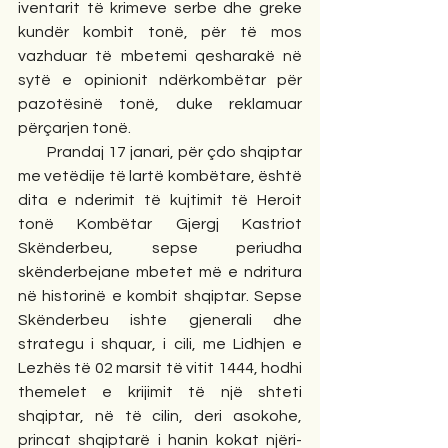
iventarit të krimeve serbe dhe greke 
kundër kombit tonë, për të mos 
vazhduar të mbetemi qesharakë në 
sytë e opinionit ndërkombëtar për 
pazotësinë tonë, duke reklamuar 
përçarjen tonë.
       Prandaj 17 janari, për çdo shqiptar 
me vetëdije të lartë kombëtare, është 
dita e nderimit të kujtimit të Heroit 
tonë Kombëtar Gjergj Kastriot 
Skënderbeu, sepse periudha 
skënderbejane mbetet më e ndritura 
në historinë e kombit shqiptar. Sepse 
Skënderbeu ishte gjenerali dhe 
strategu i shquar, i cili, me Lidhjen e 
Lezhës të 02 marsit të vitit 1444, hodhi 
themelet e krijimit të një shteti 
shqiptar, në të cilin, deri asokohe, 
princat shqiptarë i hanin kokat njëri-