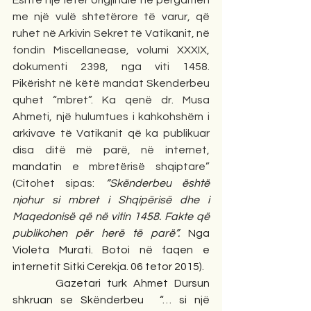
Është një letër origjinale në pergamen 
me një vulë shtetërore të varur, që 
ruhet në Arkivin Sekret të Vatikanit, në 
fondin Miscellanease, volumi XXXIX, 
dokumenti 2398, nga viti 1458. 
Pikërisht në këtë mandat Skenderbeu 
quhet “mbret”. Ka qenë dr. Musa 
Ahmeti, një hulumtues i kahkohshëm i 
arkivave të Vatikanit që ka publikuar 
disa ditë më parë, në internet, 
mandatin e mbretërisë shqiptare” 
(Citohet sipas:
 “Skënderbeu është 
njohur si mbret i Shqipërisë dhe i 
Maqedonisë që në vitin 1458. Fakte që 
publikohen për herë të parë”. 
Nga 
Violeta Murati. Botoi në faqen e 
internetit Sitki Cerekja. 06 tetor 2015).
       Gazetari turk Ahmet Dursun  
shkruan se Skënderbeu  “… si një 