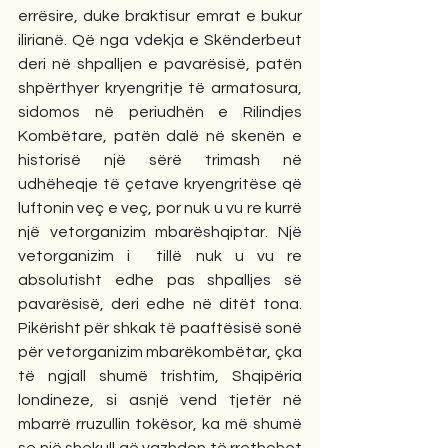
errësire, duke braktisur emrat e bukur 
ilirianë. Që nga vdekja e Skënderbeut 
deri në shpalljen e pavarësisë, patën 
shpërthyer kryengritje të armatosura, 
sidomos në periudhën e Rilindjes 
Kombëtare, patën dalë në skenën e 
historisë një sërë trimash në 
udhëheqje të çetave kryengritëse që 
luftonin veç e veç, por nuk u vu re kurrë 
një vetorganizim mbarëshqiptar. Një 
vetorganizim i  tillë nuk u vu re 
absolutisht edhe pas shpalljes së 
pavarësisë, deri edhe në ditët tona. 
Pikërisht për shkak të paaftësisë sonë 
për vetorganizim mbarëkombëtar, çka 
të ngjall shumë trishtim, Shqipëria 
londineze, si asnjë vend tjetër në 
mbarrë rruzullin tokësor, ka më shumë 