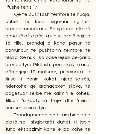
territori juaj është katandisur sa një 
“fushë tenisi”?
       Që të pushtosh territore të huaja, 
duhet të kesh siguruar ngjizjen 
brendakombëtare. Shqiptarët s’kanë 
qenë të aftë për ta siguruar një ngjizje 
të tillë, prandaj e kanë pasur të 
pamundur të pushtonin territore të 
huaja. Se nuk i ka pasë lejuar përçarja 
brenda tyre. Pikërisht për shkak të asaj 
përçarjeje të mallkuar, principatat e 
Ilirisë i hanin kokat njëra-tjetrës, 
ndërkohë që ardhacakët sllavë, të 
pagëzuar serbë me kalimin e kohës, 
filluan t’u zaptonin  trojet dhe t’i vinin  
nën sundimin e tyre.
       Prandaj mendoj dhe kam bindjen e 
plotë se  shqiptarët duhet t’i japin 
fund ekspozimit kohë e pa kohë të 