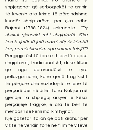
marra së bashku. Po atëherë si 
shpjegohet që serbogrekët të arrinin 
të kryenin ato krime të përbindshme 
kundër shqiptarëve, për çka edhe 
Bajroni (1788-1824) shkruante: 
“Dy 
shekuj gjenocid mbi shqiptarët. S’ka 
komb tjetër të jetë marrë nëpër këmbë 
kaq pamëshirshëm nga shtetet
fqinjë”? 
Përgjigjja është fare e thjeshtë: sepse 
shqiptarët, tradicionalisht, duke filluar 
që nga pararendësit e tyre 
pellazgoilirianë, kanë qenë tragjikisht 
të përçarë dhe vazhdojnë të jenë të 
përçarë deri në ditët tona. Nuk jam në 
gjendje ta shpjegoj arsyen e kësaj 
përçarjeje tragjike, e cila të bën të 
mendosh se kemi mallkim hyjnor.
Një gazetar italian që pati ardhur për 
vizitë në vendin tonë në fillim të viteve 