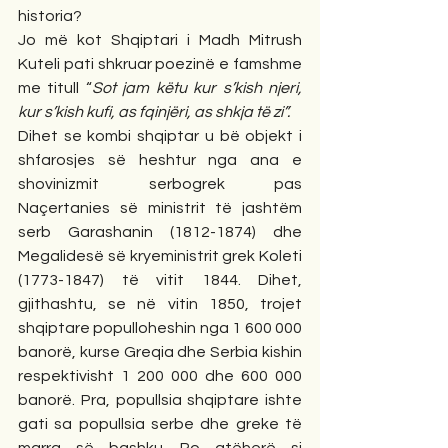
historia? 
Jo më kot Shqiptari i Madh Mitrush 
Kuteli pati shkruar poezinë e famshme 
me titull “
Sot jam këtu kur s’kish njeri, 
kur s’kish kufi, as fqinjëri, as shkja të zi”.
Dihet se kombi shqiptar u bë objekt i 
shfarosjes së heshtur nga ana e 
shovinizmit serbogrek pas 
Naçertanies së ministrit të jashtëm 
serb Garashanin (1812-1874) dhe 
Megalidesë së kryeministrit grek Koleti 
(1773-1847) të vitit 1844. Dihet, 
gjithashtu, se në vitin 1850, trojet 
shqiptare populloheshin nga 1 600 000 
banorë, kurse Greqia dhe Serbia kishin 
respektivisht 1 200 000 dhe 600 000 
banorë. Pra, popullsia shqiptare ishte 
gati sa popullsia serbe dhe greke të 