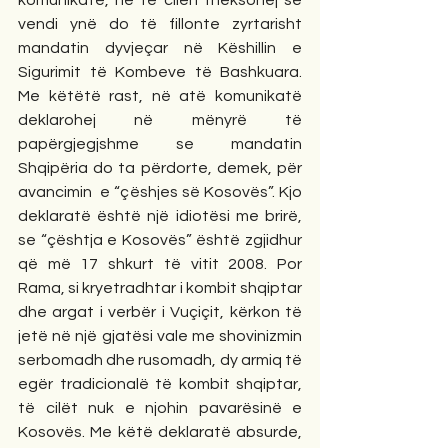
komunikatë, në të cilën theksohej se 
vendi ynë do të fillonte zyrtarisht 
mandatin dyvjeçar në Këshillin e 
Sigurimit të Kombeve të Bashkuara. 
Me këtëtë rast, në atë komunikatë 
deklarohej në mënyrë të 
papërgjegjshme se mandatin 
Shqipëria do ta përdorte, demek, për 
avancimin  e “çëshjes së Kosovës”. Kjo 
deklaratë është një idiotësi me brirë, 
se “çështja e Kosovës” është zgjidhur 
që më 17 shkurt të vitit 2008. Por 
Rama, si kryetradhtar i kombit shqiptar 
dhe argat i verbër i Vuçiçit, kërkon të 
jetë në një gjatësi vale me shovinizmin 
serbomadh dhe rusomadh, dy armiq të 
egër tradicionalë të kombit shqiptar, 
të cilët nuk e njohin pavarësinë e 
Kosovës. Me këtë deklaratë absurde, 