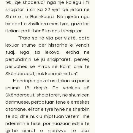
’90, qe shoqëruar nga një kolegu i tij 
shqiptar, i cili ka 22 vjet që jeton në 
Shtetet e Bashkuara. Në njërën nga 
bisedat e zhvilluara mes tyre, gazetari 
italian i pati thënë kolegut shqiptar:
       “Para se të vija për vizitë, pata 
lexuar shumë për historinë e vendit 
tuaj. Nga sa lexova, erdha në 
përfundimin se ju shqiptarët, përveç 
periudhës së Pirros së Epirit dhe të 
Skënderbeut, nuk keni më histori”.
       Mendoj se gazetari italian ka pasur 
shumë të drejtë. Pa vdekjes së 
Skënderbeut, shqiptarët, në shumicën 
dërrmuese, përqafuan fenë e errësirës 
otomane, elitat e tyre hynë në shërbim 
të saj dhe nuk u mjaftuan vetëm  me 
ndërrimin e fesë, por huazuan edhe të 
gjithë emrat e njerëzve të asaj 