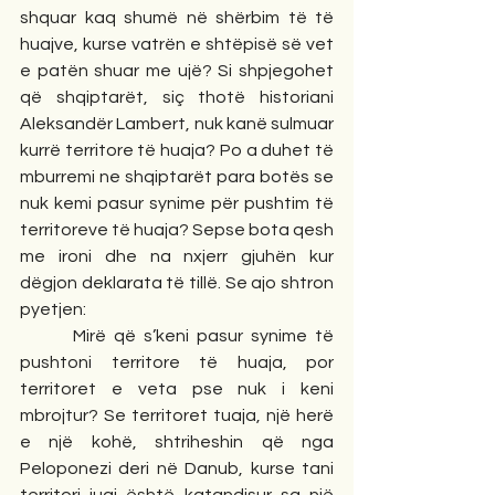
shquar kaq shumë në shërbim të të 
huajve, kurse vatrën e shtëpisë së vet 
e patën shuar me ujë? Si shpjegohet 
që shqiptarët, siç thotë historiani 
Aleksandër Lambert, nuk kanë sulmuar 
kurrë territore të huaja? Po a duhet të 
mburremi ne shqiptarët para botës se 
nuk kemi pasur synime për pushtim të 
territoreve të huaja? Sepse bota qesh 
me ironi dhe na nxjerr gjuhën kur 
dëgjon deklarata të tillë. Se ajo shtron 
pyetjen:
       Mirë që s’keni pasur synime të 
pushtoni territore të huaja, por 
territoret e veta pse nuk i keni 
mbrojtur? Se territoret tuaja, një herë 
e një kohë, shtriheshin që nga 
Peloponezi deri në Danub, kurse tani 