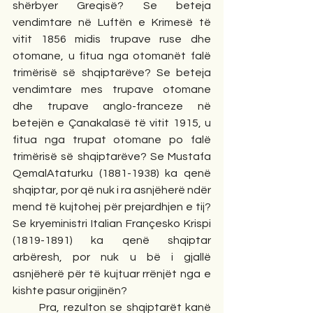
shërbyer Greqisë? Se beteja 
vendimtare në Luftën e Krimesë të 
vitit 1856 midis trupave ruse dhe 
otomane, u fitua nga otomanët falë 
trimërisë së shqiptarëve? Se beteja 
vendimtare mes trupave otomane 
dhe trupave anglo-franceze në 
betejën e Çanakalasë të vitit 1915, u 
fitua nga trupat otomane po falë 
trimërisë së shqiptarëve? Se Mustafa 
QemalAtaturku (1881-1938) ka qenë 
shqiptar, por që nuk i ra asnjëherë ndër 
mend të kujtohej për prejardhjen e tij? 
Se kryeministri Italian Françesko Krispi 
(1819-1891) ka qenë shqiptar 
arbëresh, por nuk u bë i gjallë 
asnjëherë për të kujtuar rrënjët nga e 
kishte pasur origjinën? 
       Pra, rezulton se shqiptarët kanë 