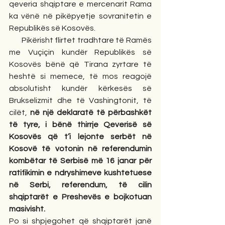
qeveria shqiptare e mercenarit Rama 
ka vënë në pikëpyetje sovranitetin e 
Republikës së Kosovës.
       Pikërisht flirtet tradhtare të Ramës 
me Vuçiçin kundër Republikës së 
Kosovës bënë që Tirana zyrtare të 
heshtë si memece, të mos reagojë 
absolutisht kundër kërkesës së 
Brukselizmit dhe të Vashingtonit, të 
cilët,
në një deklaratë të përbashkët 
të tyre, i bënë thirrje Qeverisë së 
Kosovës që t’i lejonte serbët në 
Kosovë të votonin në referendumin 
kombëtar të Serbisë më 16 janar për 
ratifikimin e ndryshimeve kushtetuese 
në Serbi, referendum, të cilin 
shqiptarët e Preshevës e bojkotuan 
masivisht.
Po si shpjegohet që shqiptarët janë 