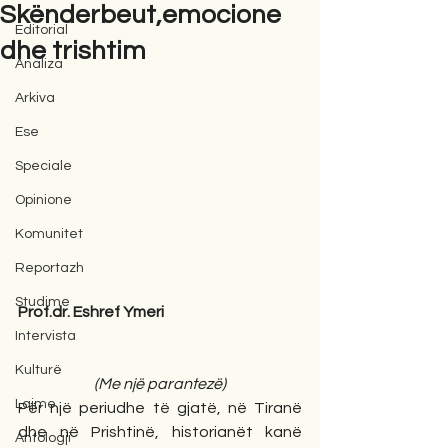
Skënderbeut,emocione
Editorial
dhe trishtim
Analiza
Arkiva
Ese
Speciale
Opinione
Komunitet
Reportazh
Studime
Prof.dr. Eshref Ymeri
Intervista
Kulturë
(Me një parantezë)
Lajme
Për një periudhe të gjatë, në Tiranë 
dhe në Prishtinë, historianët kanë 
Antologji