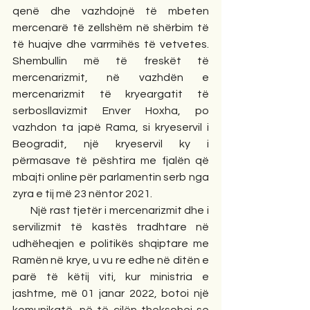
qenë dhe vazhdojnë të mbeten 
mercenarë të zellshëm në shërbim të 
të huajve dhe varrmihës të vetvetes. 
Shembullin më të freskët të 
mercenarizmit, në vazhdën e 
mercenarizmit të kryeargatit të 
serbosllavizmit Enver Hoxha, po 
vazhdon ta japë Rama, si kryeservil i 
Beogradit, një kryeservil ky i 
përmasave të pështira me fjalën që 
mbajti online për parlamentin serb nga 
zyra e tij më 23 nëntor 2021.
       Një rast tjetër i mercenarizmit dhe i 
servilizmit të kastës tradhtare në 
udhëheqjen e politikës shqiptare me 
Ramën në krye, u vu re edhe në ditën e 
parë të këtij viti, kur ministria e 
jashtme, më 01 janar 2022, botoi një 