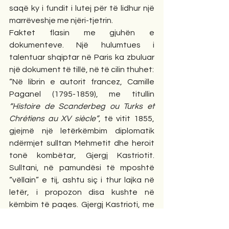
saqë ky i fundit i lutej për të lidhur një 
marrëveshje me njëri-tjetrin.
Faktet flasin me gjuhën e 
dokumenteve. Një hulumtues i 
talentuar shqiptar në Paris ka zbuluar 
një dokument të tillë, në të cilin thuhet:
“Në librin e autorit francez, Camille 
Paganel (1795-1859), me titullin 
“Histoire de Scanderbeg ou Turks et 
Chrétiens au XV siècle”
, të vitit 1855, 
gjejmë një letërkëmbim diplomatik 
ndërmjet sulltan Mehmetit dhe heroit 
tonë kombëtar, Gjergj Kastriotit. 
Sulltani, në pamundësi të mposhtë 
“vëllain” e tij, ashtu siç i thur lajka në 
letër, i propozon disa kushte në 
këmbim të paqes. Gjergj Kastrioti, me 
zgjuarsi dhe kurajo, duke mos dyshuar 