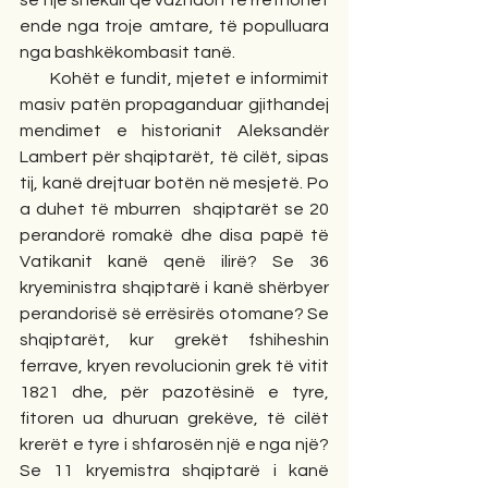
se një shekull që vazhdon të rrethohet 
ende nga troje amtare, të populluara 
nga bashkëkombasit tanë. 
       Kohët e fundit, mjetet e informimit 
masiv patën propaganduar gjithandej 
mendimet e historianit Aleksandër 
Lambert për shqiptarët, të cilët, sipas 
tij, kanë drejtuar botën në mesjetë. Po 
a duhet të mburren  shqiptarët se 20 
perandorë romakë dhe disa papë të 
Vatikanit kanë qenë ilirë? Se 36 
kryeministra shqiptarë i kanë shërbyer 
perandorisë së errësirës otomane? Se 
shqiptarët, kur grekët fshiheshin 
ferrave, kryen revolucionin grek të vitit 
1821 dhe, për pazotësinë e tyre, 
fitoren ua dhuruan grekëve, të cilët 
krerët e tyre i shfarosën një e nga një? 
Se 11 kryemistra shqiptarë i kanë 