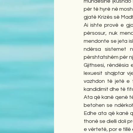
mundësinë (kushdo m
për të hyrë në moshën
gjatë Krizës së Madh
Ai ishte provë e gj
përsosur, nuk mendo
mendonte se jeta ish
ndërsa sistemet n
përshtatshëm për nj
Gjithsesi, rëndësia 
lexuesit shqiptar vj
vazhdon të jetë e 
kandidimit dhe të fit
Ata që kanë qenë të 
betohen se ndërkohë 
Edhe ata që kanë qen
thonë se dielli doli 
e vërtetë, por e tillë