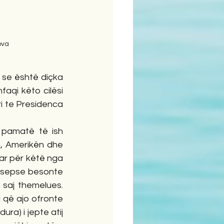
ova
a se është diçka 
aqi këto cilësi 
ri te Presidenca 
 pamatë të ish 
, Amerikën dhe 
ar për këtë nga 
m sepse besonte 
saj themelues. 
 që ajo ofronte 
a) i jepte atij 