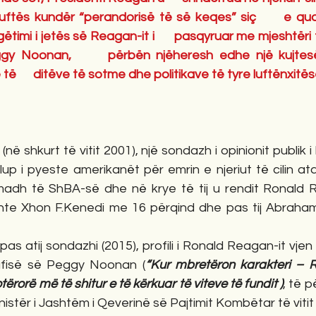
ftës kundër “perandorisë të së keqes” siç      e quan
gëtimi i jetës së Reagan-it i      pasqyruar me mjeshtër
eggy Noonan,      përbën njëheresh edhe një kujtesë-
të      ditëve të sotme dhe politikave të tyre luftënxitë
në shkurt të vitit 2001), një sondazh i opinionit publik 
p i pyeste amerikanët për emrin e njeriut të cilin ata
madh të ShBA-së dhe në krye të tij u rendit Ronald 
inte Xhon F.Kenedi me 16 përqind dhe pas tij Abraham
s atij sondazhi (2015), profili i Ronald Reagan-it vjen 
fisë së Peggy Noonan (
“Kur mbretëron karakteri – 
tërorë më të shitur e të kërkuar të viteve të fundit )
, të p
nistër i Jashtëm i Qeverinë së Pajtimit Kombëtar të vitit