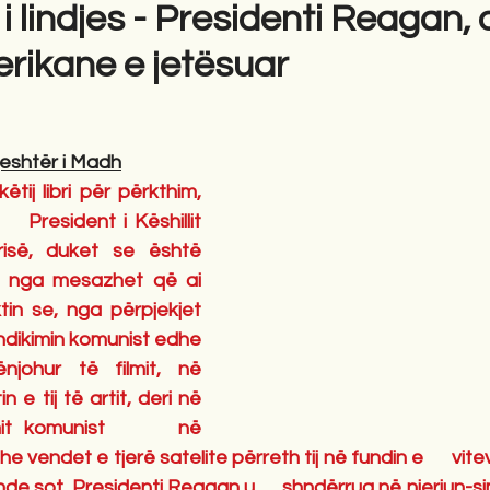
 i lindjes - Presidenti Reagan,
rikane e jetësuar
gime
Novela
Romane
English
Përkth
eshtër i Madh
tij libri për përkthim, 
   President i Këshillit 
risë, duket se është 
  nga mesazhet që ai 
ktin se, nga përpjekjet 
r ndikimin komunist edhe 
hur të filmit, në      
 e tij të artit, deri në 
it komunist      në 
 vendet e tjerë satelite përreth tij në fundin e      viteve
de sot, Presidenti Reagan u      shndërrua në njeriun-si