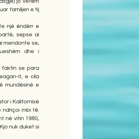
sgjë) jo vetëm 
r familjen e tij 
e një ëndërr e 
artë, sepse ai 
ai mendonte se, 
lueshëm dhe i 
 faktin se para 
agan-it, e cila 
në mundësinë e 
r i Kalifornisë 
ndriçoi mbi të. 
 në vitin 1980, 
Kjo nuk duket si 