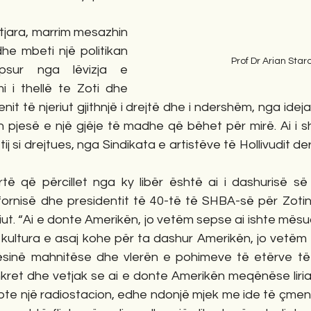
 tjara, marrim mesazhin 
he mbeti një politikan 
Prof Dr Arian Star
psur nga lëvizja e 
i i thellë te Zoti dhe 
it të njeriut gjithnjë i drejtë dhe i ndershëm, nga idej
pjesë e një gjëje të madhe që bëhet për mirë. Ai i shf
tij si drejtues, nga Sindikata e artistëve të Hollivudit de
rtë që përcillet nga ky libër është ai i dashurisë së
ifornisë dhe presidentit të 40-të të SHBA-së për Zotin
riut. “Ai e donte Amerikën, jo vetëm sepse ai ishte mësu
ga kultura e asaj kohe për ta dashur Amerikën, jo vetë
ësinë mahnitëse dhe vlerën e pohimeve të etërve të 
nkret dhe vetjak se ai e donte Amerikën meqënëse liria
e një radiostacion, edhe ndonjë mjek me ide të çmendur