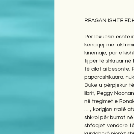
REAGAN ISHTE EDH
Për lexuesin është in
kënaqej me aktrimin
kinemaje, por e kisht
tij për të shkruar në
të cilat ai besonte. 
paparashikuara, nuk 
Duke u përpjekur të 
librit, Peggy Noonan,
në tregimet e Ronal
… , korigjon rrallë a
shkroi për burrat në
shfaqjet vendore të 
kurdoherë njerëz shu