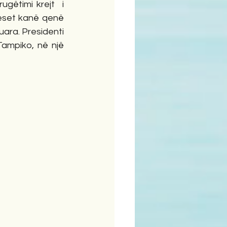
ëtimi krejt  i 
eset kanë qenë 
ara. Presidenti 
Tampiko, në një 