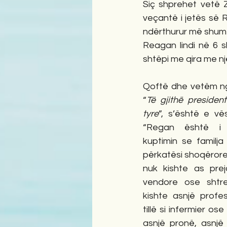
Siç shprehet vetë Z
veçantë i jetës së 
ndërthurur më shumë 
Reagan lindi në 6 sh
shtëpi me qira me n
Qoftë dhe vetëm nga k
“
Të gjithë president
tyre
”, s’është e vë
“Regan është i p
kuptimin se familja 
përkatësi shoqërore 
nuk kishte as preja
vendore ose shtr
kishte asnjë profe
tillë si infermier os
asnjë pronë, asnjë