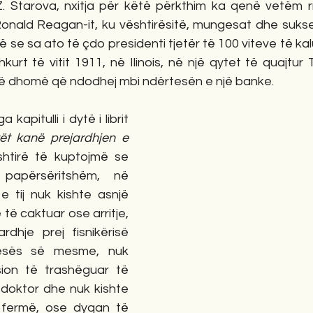
. Starova, nxitja për këtë përkthim ka qenë vetëm rrug
Ronald Reagan-it, ku vështirësitë, mungesat dhe suks
se sa ato të çdo presidenti tjetër të 100 viteve të kalu
kurt të vitit 1911, në Ilinois, në një qytet të quajtur 
jë dhomë që ndodhej mbi ndërtesën e një banke.
apitulli i dytë i librit 
ët kanë prejardhjen e 
shtirë të kuptojmë se 
apërsëritshëm, në 
e tij nuk kishte asnjë 
të caktuar ose arritje, 
rdhje prej fisnikërisë 
esës së mesme, nuk 
sion të trashëguar të 
e doktor dhe nuk kishte 
 fermë, ose dyqan të 