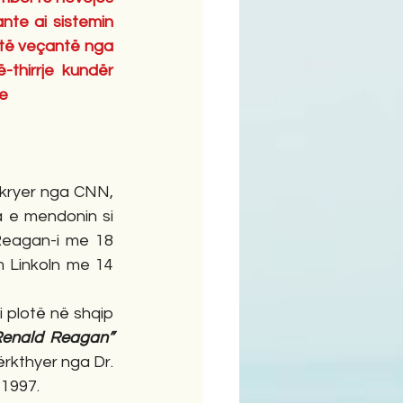
te ai sistemin 
i të veçantë nga 
thirrje kundër 
se
i kryer nga CNN, 
 e mendonin si 
Reagan-i me 18 
 Linkoln me 14 
i plotë në shqip 
Renald Reagan” 
ërkthyer nga Dr. 
 1997. 