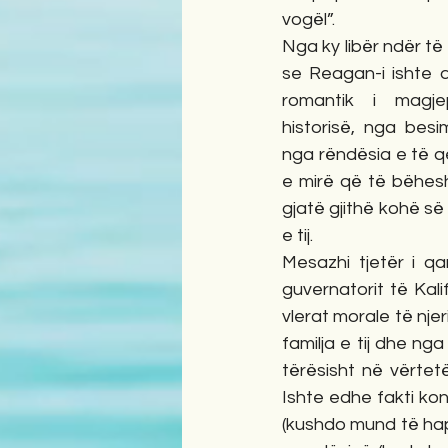
vogël”. 
Nga ky libër ndër të
se Reagan-i ishte d
romantik i magje
historisë, nga besim
nga rëndësia e të qen
e mirë që të bëhesh 
gjatë gjithë kohë së 
e tij.
Mesazhi tjetër i qa
guvernatorit të Kal
vlerat morale të nje
familja e tij dhe n
tërësisht në vërtet
Ishte edhe fakti ko
(kushdo mund të hapt