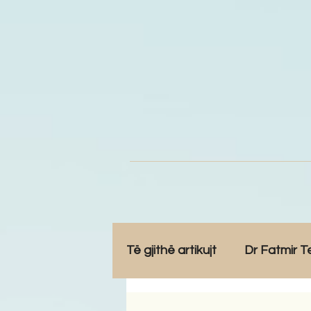
Të gjithë artikujt
Dr Fatmir T
Opinione
Komunitet