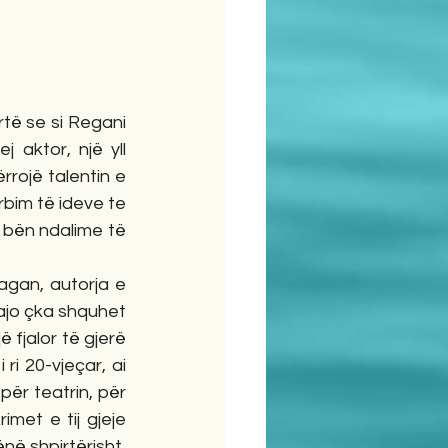
rtë se si Regani 
aktor, një yll 
rrojë talentin e 
rbim të ideve te 
k bën ndalime të 
agan, autorja e 
 ajo çka shquhet 
fjalor të gjerë 
ri 20-vjeçar, ai 
ër teatrin, për 
met e tij gjeje 
ë shpirtërisht, 