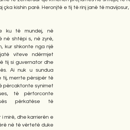
j çka kishin parë. Heronjtë e tij të rinj janë të mavijosur
e ku të mundej, në 
ë në shtëpi s, në zyrë, 
, kur shkonte nga një 
gjatë viteve ndërmjet 
ë tij si guvernator dhe 
ncës. Ai nuk u sundua 
tij, merrte përsipër të 
 të përcaktonte synimet 
es, të përforconte 
sës përkatëse të 
 i mirë, dhe karrierën e 
 bërë në të vërtetë duke 