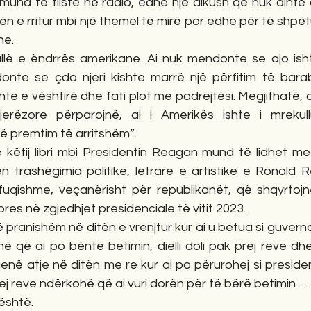
und të fliste në radio, edhe një dikush që nuk dinte a
 e rritur mbi një themel të mirë por edhe për të shpëtua
e. 
allë e ëndrrës amerikane. Ai nuk mendonte se ajo isht
nte se çdo njeri kishte marrë një përfitim të barab
te e vështirë dhe fati plot me padrejtësi. Megjithatë, 
jerëzore përparojnë, ai i Amerikës ishte i mrekul
ë premtim të arritshëm”.
e këtij libri mbi Presidentin Reagan mund të lidhet me
en trashëgimia politike, letrare e artistike e Ronald Re
fuqishme, veçanërisht për republikanët, që shqyrtoj
ores në zgjedhjet presidenciale të vitit 2023.
pranishëm në ditën e vrenjtur kur ai u betua si guvernato
që ai po bënte betimin, dielli doli pak prej reve dhe 
ë atje në ditën me re kur ai po përurohej si president
prej reve ndërkohë që ai vuri dorën për të bërë betimin … 
 është.