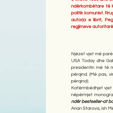
ndërkombëtare të lu
politik komunist. Rru
autorja e librit, P
regjimeve autoritarë 
Njëzet vjet më parë (
USA Today dhe Gallu
presidentin më të 
përqind. (Më pas, v
përqind). 
Katërmbëdhjet vjet pa
nëpërmjet monogra
ndër bestseller-at bo
Arian Starova, ish Mi