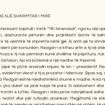
E NJË SHKRIMTAR I MIRË 
teresant kapitulli i tretë “Ylli i kinemasë”, nga ku del qa
, dashuronte pikturën dhe praktikisht donte të bëhej 
e të vështirë të shprehte këtë gjë. Ai arriti që ta shndë
 talent për komunikim. Reagan-i e ktheu artin e tij në shë
Proza e tij nuk përmban kurrë zhvillime të papritura, nu
befason. Ajo ka butësinë e një rrjedhe të thjeshtë. 
japë të plotë arsenalin krijues të ish – presidentit Re
 evidenton vlerat e tij si prozator i talentuar. Sipas saj,
d Reagan është rrjedhshmëria shumë e madhe. Ai ka një 
to çka duket se janë kopje të para. Si adoloshent dhe i 
 frontin e luftës. Reagan-i shkruante ndonjëherë edhe p
teatrit dhe për futbollin amerikan. Megjithatë në shkri
më të zemëruar që kthehen prej luftës në shtëpi, të rën