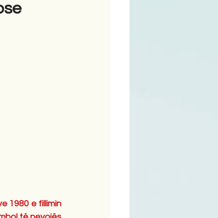
 ose
ime
 1980 e fillimin 
mbol të nevojës 