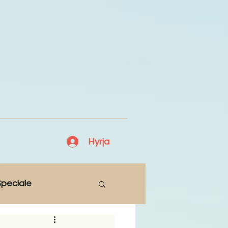
Hyrja
peciale
Lajme