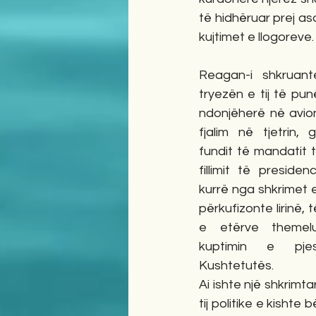
të hidhëruar prej asa
kujtimet e llogoreve.
Reagan-i shkruant
tryezën e tij të pun
ndonjëherë në avion
fjalim në tjetrin, 
fundit të mandatit t
fillimit të preside
kurrë nga shkrimet e 
përkufizonte lirinë,
e etërve themelu
kuptimin e pje
Kushtetutës.
Ai ishte një shkrimtar
tij politike e kishte