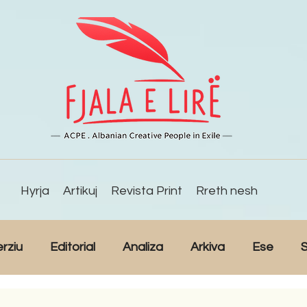
Hyrja
Artikuj
Revista Print
Rreth nesh
erziu
Editorial
Analiza
Arkiva
Ese
S
Reportazh
Studime
Intervista
Kulturë