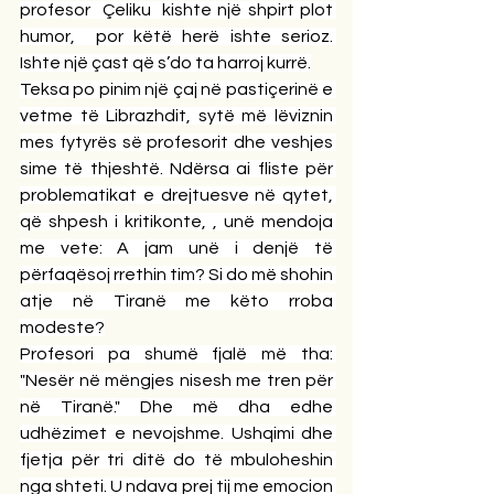
profesor  Çeliku  kishte një shpirt plot 
humor,  por këtë herë ishte serioz. 
Ishte një çast që s’do ta harroj kurrë.
Teksa po pinim një çaj në pastiçerinë e 
vetme të Librazhdit, sytë më lëviznin 
mes fytyrës së profesorit dhe veshjes 
sime të thjeshtë. Ndërsa ai fliste për 
problematikat e drejtuesve në qytet, 
që shpesh i kritikonte, , unë mendoja 
me vete: A jam unë i denjë të 
përfaqësoj rrethin tim? Si do më shohin 
atje në Tiranë me këto rroba 
modeste?
Profesori pa shumë fjalë më tha: 
"Nesër në mëngjes nisesh me tren për 
në Tiranë." Dhe më dha edhe 
udhëzimet e nevojshme. Ushqimi dhe 
fjetja për tri ditë do të mbuloheshin 
nga shteti. U ndava prej tij me emocion 