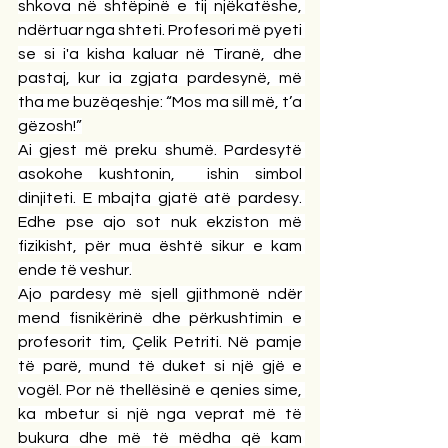
shkova në shtëpinë e tij njëkatëshe, 
ndërtuar nga shteti. Profesori më pyeti 
se si i'a kisha kaluar në Tiranë, dhe 
pastaj, kur ia zgjata pardesynë, më 
tha me buzëqeshje: “Mos ma sill më, t’a 
gëzosh!”
Ai gjest më preku shumë. Pardesytë 
asokohe kushtonin,  ishin simbol 
dinjiteti. E mbajta gjatë atë pardesy. 
Edhe pse ajo sot nuk ekziston më 
fizikisht, për mua është sikur e kam 
ende të veshur.
Ajo pardesy më sjell gjithmonë ndër 
mend fisnikërinë dhe përkushtimin e 
profesorit tim, Çelik Petriti. Në pamje 
të parë, mund të duket si një gjë e 
vogël. Por në thellësinë e qenies sime, 
ka mbetur si një nga veprat më të 
bukura dhe më të mëdha që kam 