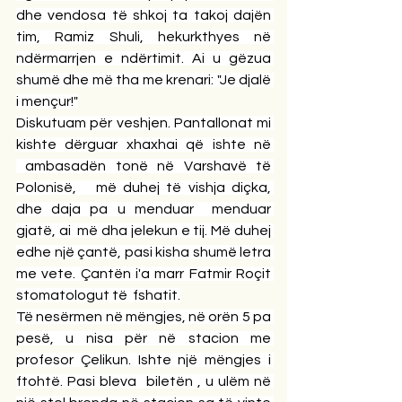
dhe vendosa të shkoj ta takoj dajën 
tim, Ramiz Shuli, hekurkthyes në 
ndërmarrjen e ndërtimit. Ai u gëzua 
shumë dhe më tha me krenari: "Je djalë 
i mençur!"
Diskutuam për veshjen. Pantallonat mi 
kishte dërguar xhaxhai që ishte në 
 ambasadën tonë në Varshavë të 
Polonisë,   më duhej të vishja diçka, 
dhe daja pa u menduar  menduar 
gjatë, ai  më dha jelekun e tij. Më duhej 
edhe një çantë, pasi kisha shumë letra 
me vete. Çantën i'a marr Fatmir Roçit 
stomatologut të  fshatit.
Të nesërmen në mëngjes, në orën 5 pa 
pesë, u nisa për në stacion me 
profesor Çelikun. Ishte një mëngjes i 
ftohtë. Pasi bleva  biletën , u ulëm në 