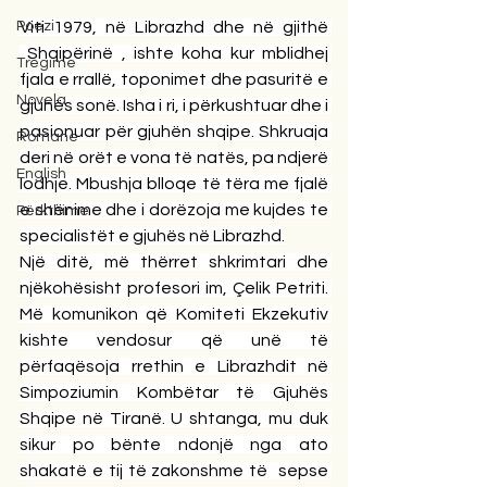
Poezi
Viti 1979, në Librazhd dhe në gjithë 
 Shqipërinë , ishte koha kur mblidhej 
Tregime
fjala e rrallë, toponimet dhe pasuritë e 
Novela
gjuhës sonë. Isha i ri, i përkushtuar dhe i 
pasionuar për gjuhën shqipe. Shkruaja 
Romane
deri në orët e vona të natës, pa ndjerë 
English
lodhje. Mbushja blloqe të tëra me fjalë 
e shënime dhe i dorëzoja me kujdes te 
Përkthime
specialistët e gjuhës në Librazhd.
Një ditë, më thërret shkrimtari dhe 
njëkohësisht profesori im, Çelik Petriti. 
Më komunikon që Komiteti Ekzekutiv 
kishte vendosur që unë të 
përfaqësoja rrethin e Librazhdit në 
Simpoziumin Kombëtar të Gjuhës 
Shqipe në Tiranë. U shtanga, mu duk 
sikur po bënte ndonjë nga ato 
shakatë e tij të zakonshme të  sepse 