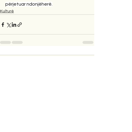
përjetuar ndonjëherë.
Kulturë
2 Comments
Write a comment...
Newest
Kadri Dauti
May 15, 2025
Bukur shumë! 