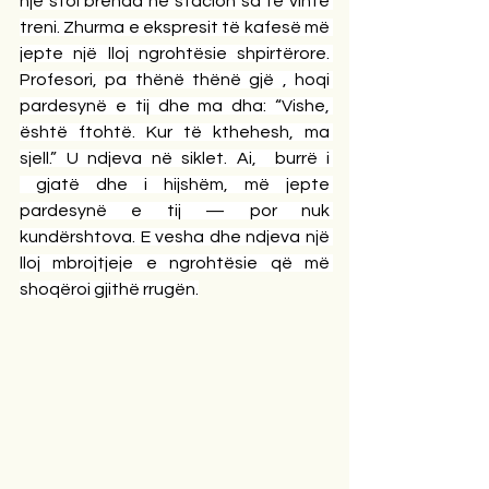
një stol brenda në stacion sa të vinte 
treni. Zhurma e ekspresit të kafesë më 
jepte një lloj ngrohtësie shpirtërore. 
Profesori, pa thënë thënë gjë , hoqi 
pardesynë e tij dhe ma dha: “Vishe, 
është ftohtë. Kur të kthehesh, ma 
sjell.” U ndjeva në siklet. Ai,  burrë i 
 gjatë dhe i hijshëm, më jepte 
pardesynë e tij — por nuk 
kundërshtova. E vesha dhe ndjeva një 
lloj mbrojtjeje e ngrohtësie që më 
shoqëroi gjithë rrugën.