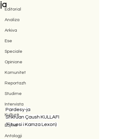
ja
Editorial
Analiza
Arkiva
Ese
Speciale
Opinione
Komunitet
Reportazh
Studime
Intervista
Pardesy-ja
Kulturë
Shkruan Çaush KULLAFI
(Fituesi i Kamza Lexon) 
Lajme
Antologji