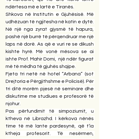
ndërtesa më e lartë e Tiranës.
Shkova në Institutin e Gjuhësisë. Më 
udhëzuan të ngjitesha në katin e dytë. 
Në një nga zyrat gjysmë të hapura, 
pashë një burrë të përqendruar me një 
laps në dorë. As që e vuri re se dikush 
kishte hyrë. Më vonë mësova se ai 
ishte Prof. Mahir Domi,  një ndër figurat 
më të mëdha të gjuhës shqipe.
Fjeta tri netë në hotel “Arbana” (sot 
Drejtoria e Përgjithshme e Policisë). Për 
tri ditë morëm pjesë në seminare dhe 
diskutime me studiues e profesorë të 
njohur.
Pas përfundimit të simpoziumit, u 
ktheva në Librazhd. I kërkova nënës 
time të më lante pardesynë, që t’ia 
ktheja profesorit. Të nesërmen, 