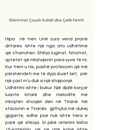
Shkrimtari Çaush Kullafi dhe Çelik Petriti
Hipa  në tren. Unë zura vend pranë 
dritares. Ishte një nga ato udhëtime 
që s’harrohen. Shihja luginat, fshatrat, 
qytetet që rrëshqisnin para syve të mi. 
Kur treni u nis, pashë profesorin që më 
përshëndeti me të dyja duart lart,  për 
një çast m’u duk si një shqiponjë.
Udhëtimi ishte i bukur. Një djalë korçar 
luante kitarë dhe meloditë më 
mbajtën shoqëri deri në Tiranë. Në 
stacionin e Tiranës  gjithçka më dukej 
gjigante, edhe pse nuk ishte hera e 
parë që shkoja. Si pikë referimi kisha 
15-katëshin, që në atë kohë ishte 