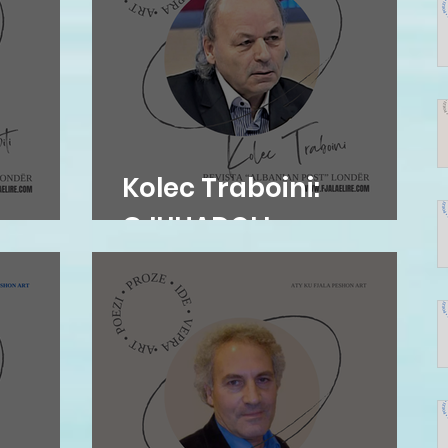
Kolec Traboini:
osova
GJUHADOLI