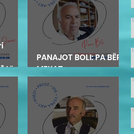
i
n
PANAJOT BOLI: PA BËRË
” të
MEKAT...
t