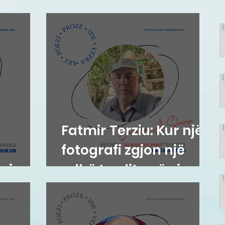
Fatmir Terziu: Kur një
fotografi zgjon një
esion
udhë tradite që vjen
prej shekujsh në
vendlindje