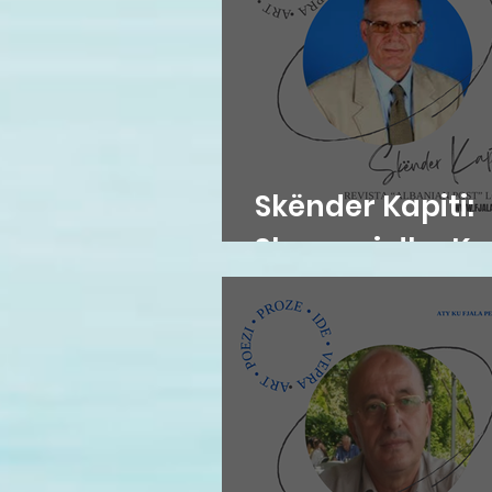
Skënder Kapiti:
Skrapari dhe K