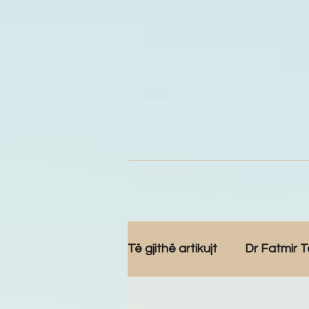
Të gjithë artikujt
Dr Fatmir T
Speciale
Opinione