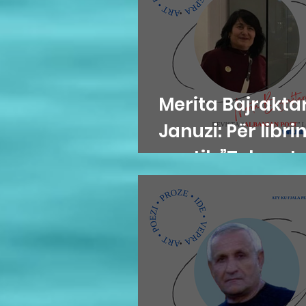
Merita Bajraktar
Januzi: Për libri
poetik ”Teh nate
Hazir Mehmeti