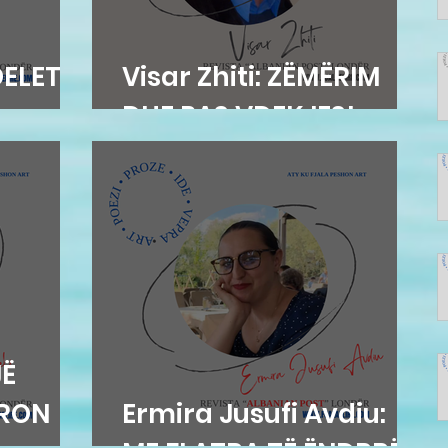
DELET
Visar Zhiti: ZËMËRIM
DHE PAS VDEKJES!
JË
PRON
Ermira Jusufi Avdiu: