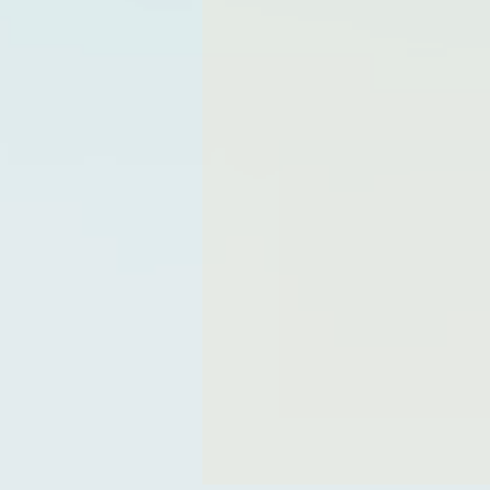
Kulturë
Lajme
Anto
English
Përkthime