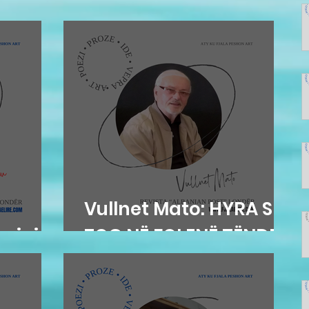
ME FLATRA TË ËNDRRËS
Vullnet Mato: HYRA SI
hqipja
ZOG NË FOLENË TËNDE