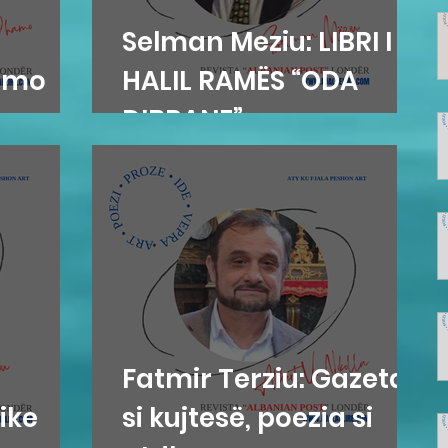
Selman Meziu: LIBRI I
amo
HALIL RAMËS “ODA
DIBRANE”
Fatmir Terziu: Gazetari
ike
si kujtesë, poezia si