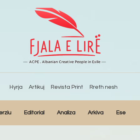
Hyrja
Artikuj
Revista Print
Rreth nesh
erziu
Editorial
Analiza
Arkiva
Ese
Komunitet
Reportazh
Studime
Intervista