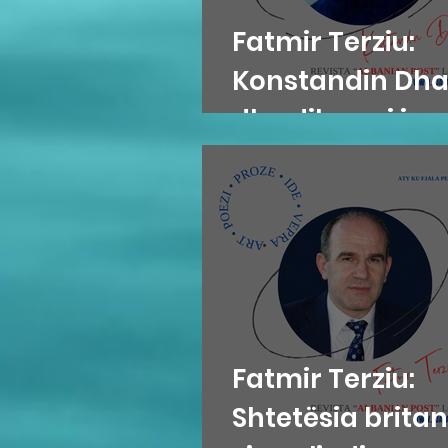
Fatmir Terziu:
Konstandin Dh
dhe diksursi i
variacionit
Fatmir Terziu:
Shtetësia britan