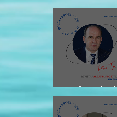
ME INTEGRITET
Fatmir Terziu: S