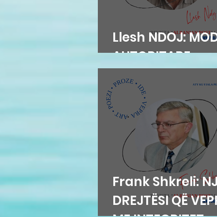
Llesh NDOJ: MO
AUTORITARE
Frank Shkreli: N
DREJTËSI QË VE